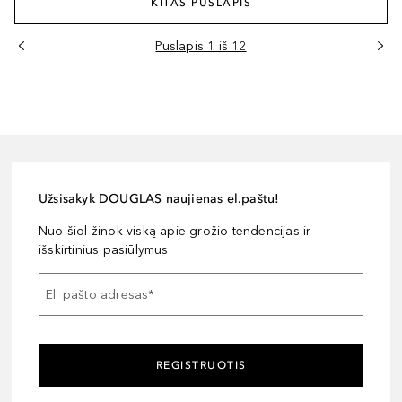
KITAS PUSLAPIS
Puslapis 1 iš 12
Užsisakyk DOUGLAS naujienas el.paštu!
Nuo šiol žinok viską apie grožio tendencijas ir
išskirtinius pasiūlymus
El. pašto adresas
*
REGISTRUOTIS