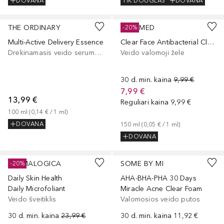
DOVANA
TIK DOUGLAS
DOVANA
THE ORDINARY
SEBAMED
-20%
Multi-Active Delivery Essence
Clear Face Antibacterial Cleansing Foam
Drėkinamasis veido serumas, Veido serumas/koncentratas
Veido valomoji želė
30 d. min. kaina
9,99 €
7,99 €
13,99 €
Reguliari kaina
9,99 €
100
ml
 (
0,14 €
 / 
1
ml
)
DOVANA
150
ml
 (
0,05 €
 / 
1
ml
)
DOVANA
DERMALOGICA
SOME BY MI
-20%
Daily Skin Health
AHA-BHA-PHA 30 Days
Daily Microfoliant
Miracle Acne Clear Foam
Veido šveitiklis
Valomosios veido putos
30 d. min. kaina
23,99 €
30 d. min. kaina
11,92 €