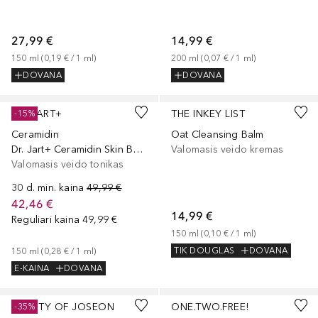
27,99 €
14,99 €
150
ml
 (
0,19 €
 / 
1
ml
)
200
ml
 (
0,07 €
 / 
1
ml
)
DOVANA
DOVANA
DR. JART+
THE INKEY LIST
-15%
Ceramidin
Oat Cleansing Balm
Dr. Jart+ Ceramidin Skin Barrier Serum Toner
Valomasis veido kremas
Valomasis veido tonikas
30 d. min. kaina
49,99 €
42,46 €
14,99 €
Reguliari kaina
49,99 €
150
ml
 (
0,10 €
 / 
1
ml
)
TIK DOUGLAS
DOVANA
150
ml
 (
0,28 €
 / 
1
ml
)
E-KAINA
DOVANA
BEAUTY OF JOSEON
ONE.TWO.FREE!
-35%