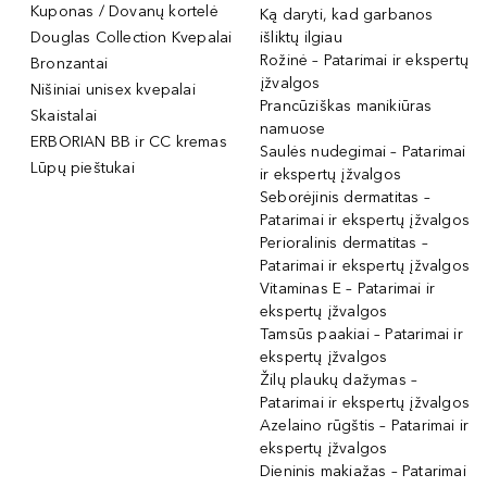
Kuponas / Dovanų kortelė
Ką daryti, kad garbanos
Douglas Collection Kvepalai
išliktų ilgiau
Rožinė – Patarimai ir ekspertų
Bronzantai
įžvalgos
Nišiniai unisex kvepalai
Prancūziškas manikiūras
Skaistalai
namuose
ERBORIAN BB ir CC kremas
Saulės nudegimai – Patarimai
Lūpų pieštukai
ir ekspertų įžvalgos
Seborėjinis dermatitas –
Patarimai ir ekspertų įžvalgos
Perioralinis dermatitas –
Patarimai ir ekspertų įžvalgos
Vitaminas E – Patarimai ir
ekspertų įžvalgos
Tamsūs paakiai – Patarimai ir
ekspertų įžvalgos
Žilų plaukų dažymas –
Patarimai ir ekspertų įžvalgos
Azelaino rūgštis – Patarimai ir
ekspertų įžvalgos
Dieninis makiažas – Patarimai