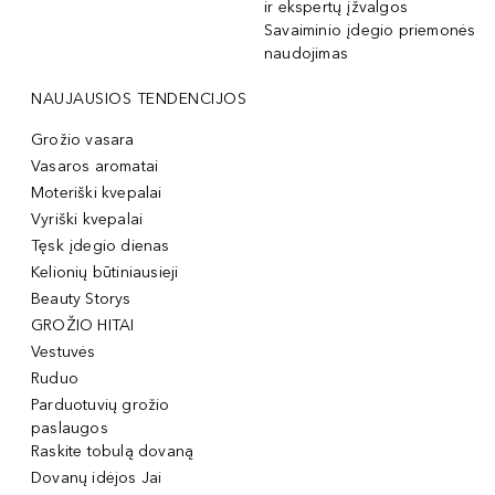
ir ekspertų įžvalgos
Savaiminio įdegio priemonės
naudojimas
NAUJAUSIOS TENDENCIJOS
Grožio vasara
Vasaros aromatai
Moteriški kvepalai
Vyriški kvepalai
Tęsk įdegio dienas
Kelionių būtiniausieji
Beauty Storys
GROŽIO HITAI
Vestuvės
Ruduo
Parduotuvių grožio
paslaugos
Raskite tobulą dovaną
Dovanų idėjos Jai