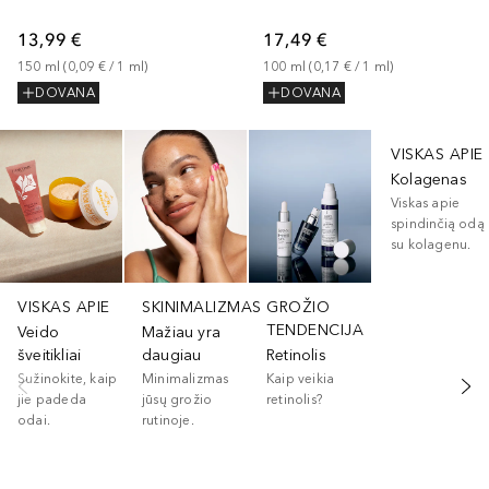
13,99 €
17,49 €
150
ml
 (
0,09 €
 / 
1
ml
)
100
ml
 (
0,17 €
 / 
1
ml
)
DOVANA
DOVANA
Praleisti slankiklį
VISKAS APIE
Kolagenas
Viskas apie
spindinčią odą
su kolagenu.
VISKAS APIE
SKINIMALIZMAS
GROŽIO
TENDENCIJA
Veido
Mažiau yra
šveitikliai
daugiau
Retinolis
Sužinokite, kaip
Minimalizmas
Kaip veikia
jie padeda
jūsų grožio
retinolis?
odai.
rutinoje.