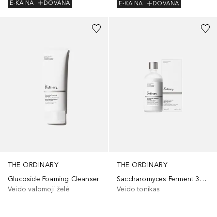
E-KAINA
DOVANA
E-KAINA
DOVANA
THE ORDINARY
THE ORDINARY
Glucoside Foaming Cleanser
Saccharomyces Ferment 30% Milky Toner
Veido valomoji želė
Veido tonikas