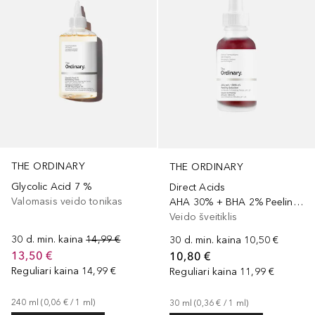
THE ORDINARY
THE ORDINARY
Glycolic Acid 7 %
Direct Acids
Valomasis veido tonikas
AHA 30% + BHA 2% Peeling Solution
Veido šveitiklis
30 d. min. kaina
14,99 €
30 d. min. kaina
10,50 €
13,50 €
10,80 €
Reguliari kaina
14,99 €
Reguliari kaina
11,99 €
240
ml
 (
0,06 €
 / 
1
ml
)
30
ml
 (
0,36 €
 / 
1
ml
)