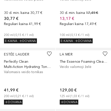
30 d. min. kaina
30,77 €
30 d. min. kaina
17,49 €
30,77 €
13,17 €
Reguliari kaina
41,99 €
Reguliari kaina
17,49 €
200
ml
 (
0,15 €
 / 
1
ml
)
100
ml
 (
0,13 €
 / 
1
ml
)
E-KAINA
DOVANA
E-KAINA
DOVANA
ESTÉE LAUDER
LA MER
Perfectly Clean
The Essence Foaming Cleanser
Multi-Action Hydrating Toning Lotion/Refiner
Veido valomoji želė
Valomasis veido tonikas
41,99 €
129,00 €
200
ml
 (
0,21 €
 / 
1
ml
)
125
ml
 (
1,03 €
 / 
1
ml
)
DOVANA
DOVANA