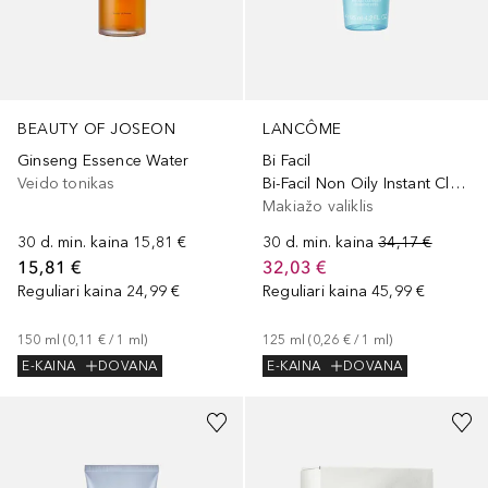
BEAUTY OF JOSEON
LANCÔME
Ginseng Essence Water
Bi Facil
Veido tonikas
Bi-Facil Non Oily Instant Cleanser
Makiažo valiklis
30 d. min. kaina
15,81 €
30 d. min. kaina
34,17 €
15,81 €
32,03 €
Reguliari kaina
24,99 €
Reguliari kaina
45,99 €
150
ml
 (
0,11 €
 / 
1
ml
)
125
ml
 (
0,26 €
 / 
1
ml
)
E-KAINA
DOVANA
E-KAINA
DOVANA