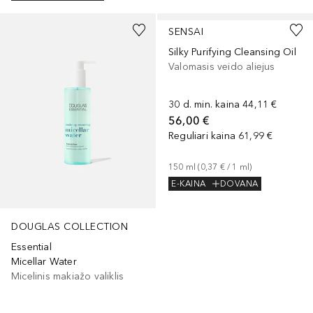
SENSAI
Silky Purifying Cleansing Oil
Valomasis veido aliejus
30 d. min. kaina
44,11 €
56,00 €
Reguliari kaina
61,99 €
150
ml
 (
0,37 €
 / 
1
ml
)
E-KAINA
DOVANA
DOUGLAS COLLECTION
Essential
Micellar Water
Micelinis makiažo valiklis