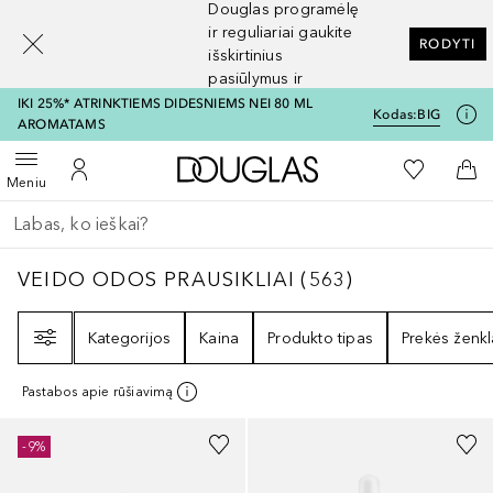
Douglas programėlę
[navigation.slideout.screenreader]
ir reguliariai gaukite
RODYTI
išskirtinius
pasiūlymus ir
nuolaidas
IKI 25%* ATRINKTIEMS DIDESNIEMS NEI 80 ML
Kodas:
BIG
AROMATAMS
Į Douglas pagrindinį pu
Į mano nor
Atidaryti meniu
Į mano paskyrą
Į kr
Meniu
Grįžk atgal
Vykdykite paiešką
VEIDO ODOS PRAUSIKLIAI
563
REZULTATAI
VEIDO ODOS PRAUSIKLIAI
(
563
)
Filtras
Kategorijos
Kaina
Produkto tipas
Prekės ženkl
Pastabos apie rūšiavimą
-9%