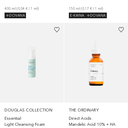
400
ml
 (
0,04 €
 / 
1
ml
)
150
ml
 (
0,17 €
 / 
1
ml
)
DOVANA
E-KAINA
DOVANA
DOUGLAS COLLECTION
THE ORDINARY
Essential
Direct Acids
Light Cleansing Foam
Mandelic Acid 10% + HA