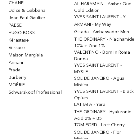
CHANEL
AL HARAMAIN - Amber Oud
Dolce & Gabbana
Gold Edition
YVES SAINT LAURENT - Y
Jean Paul Gaultier
ARMANI - My Way
PAESE
Gisada - Ambassador Men
HUGO BOSS
THE ORDINARY - Niacinamide
Kérastase
10% + Zinc 1%
Versace
VALENTINO - Born In Roma
Maison Margiela
Donna
Armani
YVES SAINT LAURENT -
Prada
MYSLF
Burberry
SOL DE JANEIRO - Agua
MOÉRIE
Mistica
YVES SAINT LAURENT - Black
Schwarzkopf Professional
Opium
LATTAFA - Yara
THE ORDINARY - Hyaluronic
Acid 2% + B5
TOM FORD - Lost Cherry
SOL DE JANEIRO - Flor
Mistica