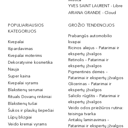
YVES SAINT LAURENT - Libre
ARIANA GRANDE - Cloud
POPULIARIAUSIOS
GROŽIO TENDENCIJOS
KATEGORIJOS
Prabangūs automobilio
Kvepalai
kvapai
Ricinos aliejus – Patarimai ir
Išpardavimas
ekspertų įžvalgos
Kvepalai moterims
Retinolis – Patarimai ir
Dekoratyvinė kosmetika
ekspertų įžvalgos
Nauja
Pigmentinės dėmės –
Super kaina
Patarimai ir ekspertų įžvalgos
Kvepalai vyrams
Glicerinas – Patarimai ir
Blakstienų serumai
ekspertų įžvalgos
Salicilo rūgštis – Patarimai ir
Rituals Dovanų rinkiniai
ekspertų įžvalgos
Blakstienų tušai
Veido odos priežiūros rutina:
Šukos ir plaukų šepečiai
teisinga tvarka
Lūpų blizgiai
Antakių laminavimas –
Veido kremai vyrams
Patarimai ir ekspertų įžvalgos