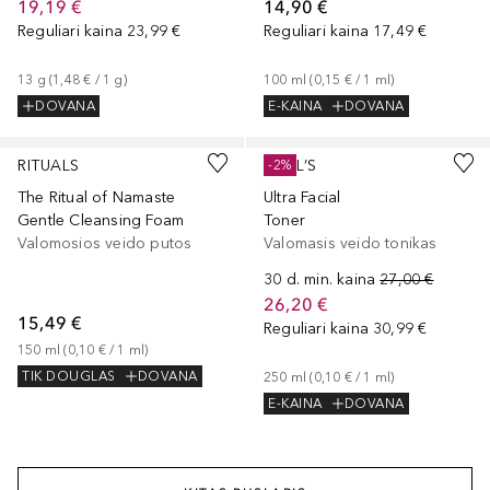
19,19 €
14,90 €
Reguliari kaina
23,99 €
Reguliari kaina
17,49 €
13
g
 (
1,48 €
 / 
1
g
)
100
ml
 (
0,15 €
 / 
1
ml
)
DOVANA
E-KAINA
DOVANA
RITUALS
KIEHL’S
-2%
The Ritual of Namaste
Ultra Facial
Gentle Cleansing Foam
Toner
Valomosios veido putos
Valomasis veido tonikas
30 d. min. kaina
27,00 €
26,20 €
15,49 €
Reguliari kaina
30,99 €
150
ml
 (
0,10 €
 / 
1
ml
)
TIK DOUGLAS
DOVANA
250
ml
 (
0,10 €
 / 
1
ml
)
E-KAINA
DOVANA