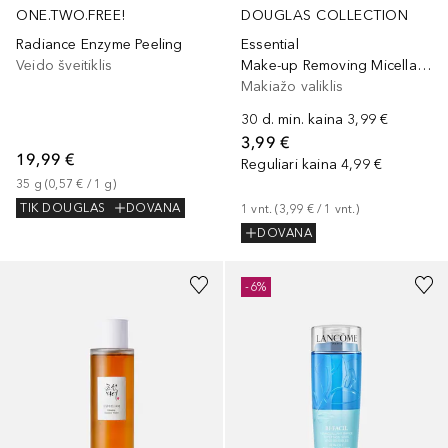
ONE.TWO.FREE!
DOUGLAS COLLECTION
Radiance Enzyme Peeling
Essential
Veido šveitiklis
Make-up Removing Micellar Wipes
Makiažo valiklis
30 d. min. kaina
3,99 €
3,99 €
19,99 €
Reguliari kaina
4,99 €
35
g
 (
0,57 €
 / 
1
g
)
TIK DOUGLAS
DOVANA
1
vnt.
 (
3,99 €
 / 
1
vnt.
)
DOVANA
-6%