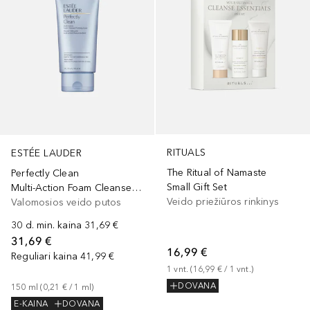
RITUALS
ESTÉE LAUDER
The Ritual of Namaste
Perfectly Clean
Small Gift Set
Multi-Action Foam Cleanser/Purifying Mask
Veido priežiūros rinkinys
Valomosios veido putos
30 d. min. kaina
31,69 €
31,69 €
16,99 €
Reguliari kaina
41,99 €
1
vnt.
 (
16,99 €
 / 
1
vnt.
)
DOVANA
150
ml
 (
0,21 €
 / 
1
ml
)
E-KAINA
DOVANA