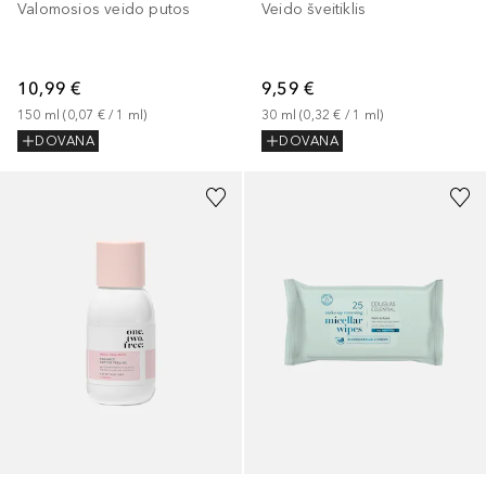
Valomosios veido putos
Veido šveitiklis
10,99 €
9,59 €
150
ml
 (
0,07 €
 / 
1
ml
)
30
ml
 (
0,32 €
 / 
1
ml
)
DOVANA
DOVANA