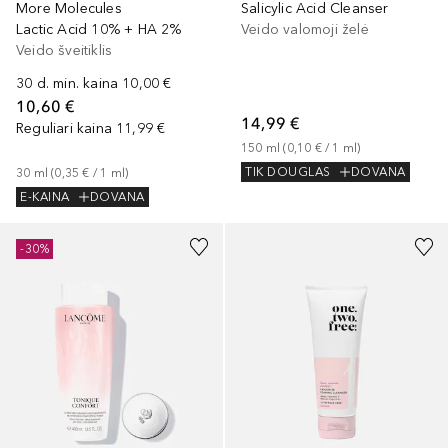
More Molecules
Salicylic Acid Cleanser
Lactic Acid 10% + HA 2%
Veido valomoji želė
Veido šveitiklis
30 d. min. kaina
10,00 €
10,60 €
14,99 €
Reguliari kaina
11,99 €
150
ml
 (
0,10 €
 / 
1
ml
)
TIK DOUGLAS
DOVANA
30
ml
 (
0,35 €
 / 
1
ml
)
E-KAINA
DOVANA
-30%