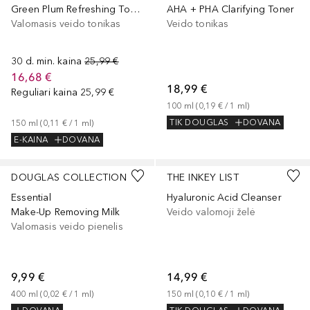
Green Plum Refreshing Toner: AHA+BHA
AHA + PHA Clarifying Toner
Valomasis veido tonikas
Veido tonikas
30 d. min. kaina
25,99 €
16,68 €
18,99 €
Reguliari kaina
25,99 €
100
ml
 (
0,19 €
 / 
1
ml
)
TIK DOUGLAS
DOVANA
150
ml
 (
0,11 €
 / 
1
ml
)
E-KAINA
DOVANA
DOUGLAS COLLECTION
THE INKEY LIST
Essential
Hyaluronic Acid Cleanser
Make-Up Removing Milk
Veido valomoji želė
Valomasis veido pienelis
9,99 €
14,99 €
400
ml
 (
0,02 €
 / 
1
ml
)
150
ml
 (
0,10 €
 / 
1
ml
)