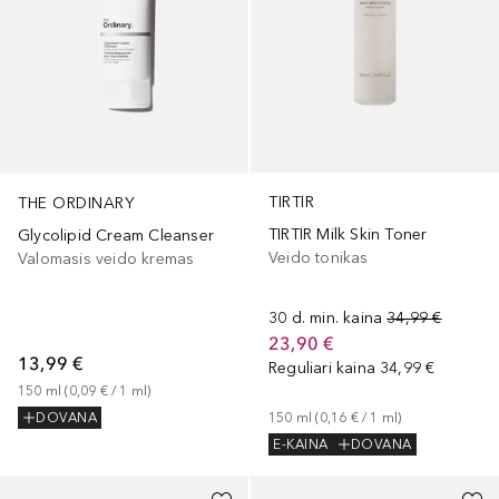
TIRTIR
THE ORDINARY
TIRTIR Milk Skin Toner
Glycolipid Cream Cleanser
Veido tonikas
Valomasis veido kremas
30 d. min. kaina
34,99 €
23,90 €
13,99 €
Reguliari kaina
34,99 €
150
ml
 (
0,09 €
 / 
1
ml
)
150
ml
 (
0,16 €
 / 
1
ml
)
DOVANA
E-KAINA
DOVANA