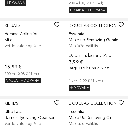
DOVANA
230
ml
 (
0,17 €
 / 
1
ml
)
E-KAINA
DOVANA
RITUALS
DOUGLAS COLLECTION
Homme Collection
Essential
Mild
Make-up Removing Gentle Wipes
Veido valomoji želė
Makiažo valiklis
30 d. min. kaina
3,99 €
3,99 €
15,99 €
Reguliari kaina
4,99 €
200
ml
 (
0,08 €
 / 
1
ml
)
NAUJA
DOVANA
1
vnt.
 (
3,99 €
 / 
1
vnt.
)
DOVANA
KIEHL’S
DOUGLAS COLLECTION
Ultra Facial
Essential
Barrier-Hydrating Cleanser
Make-Up Removing Oil
Veido valomoji želė
Makiažo valiklis