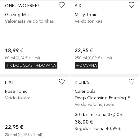
ONE.TWO.FREE!
PIXI
Glazing Milk
Milky Tonic
Valomasis veido tonikas
Veido tonikas
18,99 €
22,95 €
80
ml
 (
0,24 €
 / 
1
ml
)
250
ml
 (
0,09 €
 / 
1
ml
)
TIK DOUGLAS
DOVANA
DOVANA
PIXI
KIEHL’S
Rose Tonic
Calendula
Veido tonikas
Deep Cleansing Foaming Face Wash
Veido valomoji želė
30 d. min. kaina
37,50 €
38,00 €
22,95 €
Reguliari kaina
40,99 €
250
ml
 (
0,09 €
 / 
1
ml
)