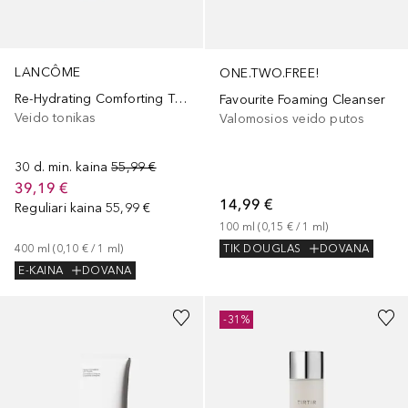
LANCÔME
ONE.TWO.FREE!
Re-Hydrating Comforting Toner
Favourite Foaming Cleanser
Veido tonikas
Valomosios veido putos
30 d. min. kaina
55,99 €
39,19 €
14,99 €
Reguliari kaina
55,99 €
100
ml
 (
0,15 €
 / 
1
ml
)
400
ml
 (
0,10 €
 / 
1
ml
)
TIK DOUGLAS
DOVANA
E-KAINA
DOVANA
-31%