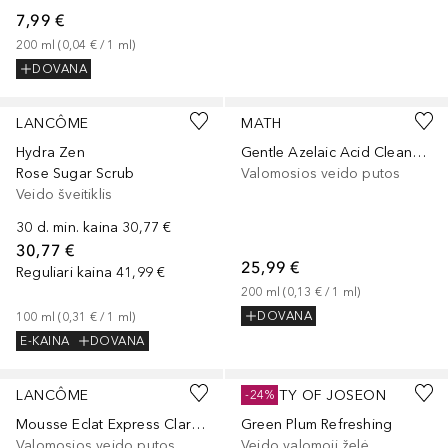
7,99 €
200
ml
 (
0,04 €
 / 
1
ml
)
DOVANA
LANCÔME
MATH
Hydra Zen
Gentle Azelaic Acid Cleanser
Rose Sugar Scrub
Valomosios veido putos
Veido šveitiklis
30 d. min. kaina
30,77 €
30,77 €
25,99 €
Reguliari kaina
41,99 €
200
ml
 (
0,13 €
 / 
1
ml
)
DOVANA
100
ml
 (
0,31 €
 / 
1
ml
)
E-KAINA
DOVANA
LANCÔME
BEAUTY OF JOSEON
-24%
Mousse Eclat Express Clarifying Self-Foaming Cleanser
Green Plum Refreshing
Valomosios veido putos
Veido valomoji želė