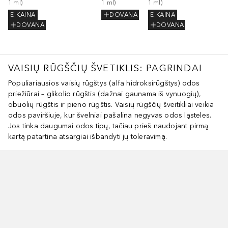
1
ml
)
1
ml
)
1
ml
)
E-KAINA
DOVANA
E-KAINA
DOVANA
DOVANA
VAISIŲ RŪGŠČIŲ ŠVETIKLIS: PAGRINDAI
Populiariausios vaisių rūgštys (alfa hidroksirūgštys) odos
priežiūrai – glikolio rūgštis (dažnai gaunama iš vynuogių),
obuolių rūgštis ir pieno rūgštis. Vaisių rūgščių šveitikliai veikia
odos paviršiuje, kur švelniai pašalina negyvas odos ląsteles.
Jos tinka daugumai odos tipų, tačiau prieš naudojant pirmą
kartą patartina atsargiai išbandyti jų toleravimą.
aleisti slankiklį