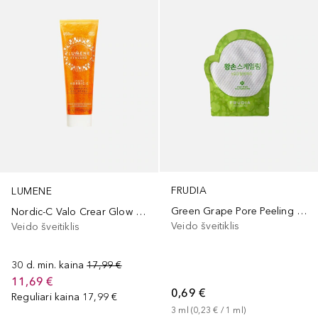
FRUDIA
LUMENE
Green Grape Pore Peeling Pad
Nordic-C Valo Crear Glow Cleansing Gel Scrub
Veido šveitiklis
Veido šveitiklis
30 d. min. kaina
17,99 €
11,69 €
0,69 €
Reguliari kaina
17,99 €
3
ml
 (
0,23 €
 / 
1
ml
)