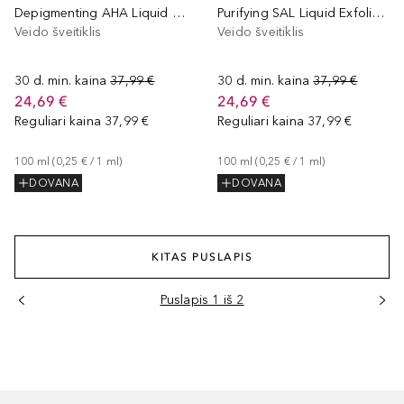
Depigmenting AHA Liquid Exfoliator
Purifying SAL Liquid Exfoliator
Veido šveitiklis
Veido šveitiklis
30 d. min. kaina
37,99 €
30 d. min. kaina
37,99 €
24,69 €
24,69 €
Reguliari kaina
37,99 €
Reguliari kaina
37,99 €
100
ml
 (
0,25 €
 / 
1
ml
)
100
ml
 (
0,25 €
 / 
1
ml
)
DOVANA
DOVANA
KITAS PUSLAPIS
Puslapis 1 iš 2