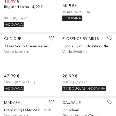
10,49 €
50,99 €
Reguliari kaina
14,99 €
50
ml
 (
1,02 €
 / 
1
ml
)
DOVANA
30
ml
 (
0,35 €
 / 
1
ml
)
DOVANA
CLINIQUE
FLORENCE BY MILLS
7 Day Scrub Cream Rinse-Off Formula
Spot a Spot Exfoliating Blemish Solution
Veido šveitiklis
Veido šveitiklis
47,99 €
28,99 €
100
ml
 (
0,48 €
 / 
1
ml
)
150
ml
 (
0,19 €
 / 
1
ml
)
DOVANA
TIK DOUGLAS
DOVANA
MÁDARA
CAUDALIE
Exfoliating Oil-to-Milk Scrub
Vinoclean
Veido šveitiklis
Gentle Buffing Cream