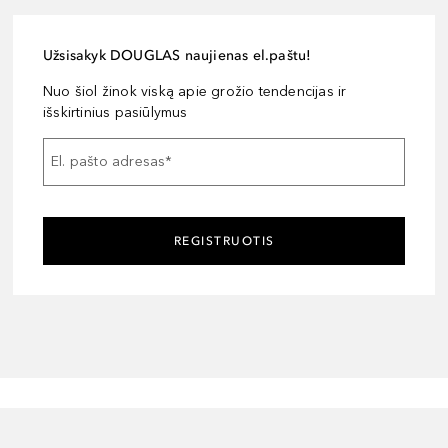
Užsisakyk DOUGLAS naujienas el.paštu!
Nuo šiol žinok viską apie grožio tendencijas ir
išskirtinius pasiūlymus
El. pašto adresas
*
REGISTRUOTIS