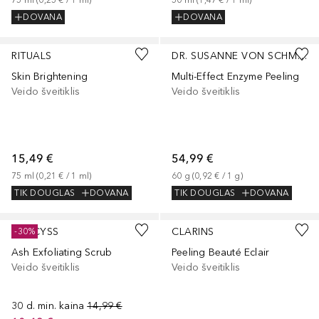
DOVANA
DOVANA
RITUALS
DR. SUSANNE VON SCHMIEDEBERG
Skin Brightening
Multi-Effect Enzyme Peeling
Veido šveitiklis
Veido šveitiklis
15,49 €
54,99 €
75
ml
 (
0,21 €
 / 
1
ml
)
60
g
 (
0,92 €
 / 
1
g
)
TIK DOUGLAS
DOVANA
TIK DOUGLAS
DOVANA
NARCYSS
CLARINS
-30%
Ash Exfoliating Scrub
Peeling Beauté Eclair
Veido šveitiklis
Veido šveitiklis
30 d. min. kaina
14,99 €