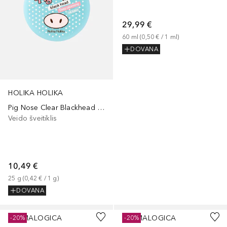
29,99 €
60
ml
 (
0,50 €
 / 
1
ml
)
DOVANA
HOLIKA HOLIKA
Pig Nose Clear Blackhead Deep Cleansing Oil Balm
Veido šveitiklis
10,49 €
25
g
 (
0,42 €
 / 
1
g
)
DOVANA
DERMALOGICA
DERMALOGICA
-20%
-20%