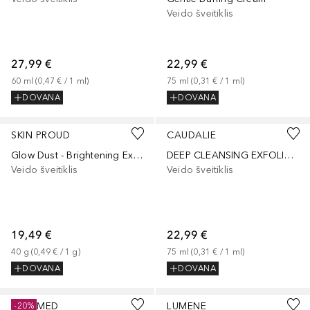
Veido šveitiklis
27,99 €
22,99 €
60
ml
 (
0,47 €
 / 
1
ml
)
75
ml
 (
0,31 €
 / 
1
ml
)
DOVANA
DOVANA
SKIN PROUD
CAUDALIE
Glow Dust - Brightening Exfoliating Powder
DEEP CLEANSING EXFOLIATOR
Veido šveitiklis
Veido šveitiklis
19,49 €
22,99 €
40
g
 (
0,49 €
 / 
1
g
)
75
ml
 (
0,31 €
 / 
1
ml
)
DOVANA
DOVANA
SEBAMED
LUMENE
-20%