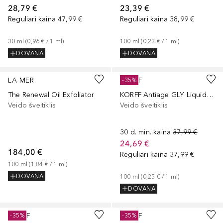
28,79 €
23,39 €
Reguliari kaina
47,99 €
Reguliari kaina
38,99 €
30
ml
 (
0,96 €
 / 
1
ml
)
100
ml
 (
0,23 €
 / 
1
ml
)
DOVANA
DOVANA
LA MER
KORFF
-35%
The Renewal Oil Exfoliator
KORFF Antiage GLY Liquid Exfoliator
Veido šveitiklis
Veido šveitiklis
30 d. min. kaina
37,99 €
24,69 €
184,00 €
Reguliari kaina
37,99 €
100
ml
 (
1,84 €
 / 
1
ml
)
DOVANA
100
ml
 (
0,25 €
 / 
1
ml
)
DOVANA
KORFF
KORFF
-35%
-35%