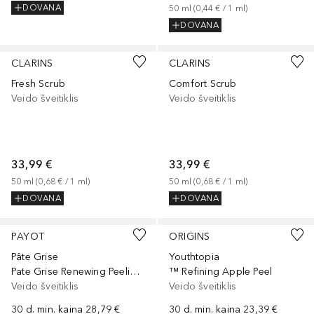
DOVANA
50
ml
 (
0,44 €
 / 
1
ml
)
DOVANA
CLARINS
CLARINS
Fresh Scrub
Comfort Scrub
Veido šveitiklis
Veido šveitiklis
33,99 €
33,99 €
50
ml
 (
0,68 €
 / 
1
ml
)
50
ml
 (
0,68 €
 / 
1
ml
)
DOVANA
DOVANA
PAYOT
ORIGINS
Pâte Grise
Youthtopia
Pate Grise Renewing Peeling Serum
™ Refining Apple Peel
Veido šveitiklis
Veido šveitiklis
30 d. min. kaina
28,79 €
30 d. min. kaina
23,39 €