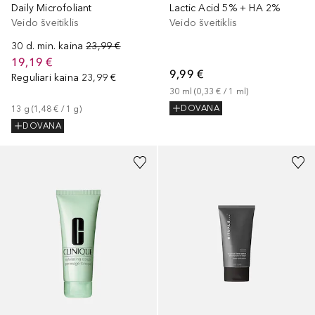
Daily Microfoliant
Lactic Acid 5% + HA 2%
Veido šveitiklis
Veido šveitiklis
30 d. min. kaina
23,99 €
19,19 €
9,99 €
Reguliari kaina
23,99 €
30
ml
 (
0,33 €
 / 
1
ml
)
DOVANA
13
g
 (
1,48 €
 / 
1
g
)
DOVANA