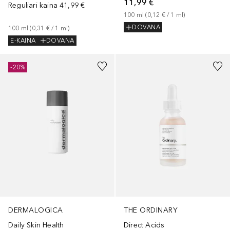
11,99 €
Reguliari kaina
41,99 €
100
ml
 (
0,12 €
 / 
1
ml
)
DOVANA
100
ml
 (
0,31 €
 / 
1
ml
)
E-KAINA
DOVANA
-20%
DERMALOGICA
THE ORDINARY
Daily Skin Health
Direct Acids