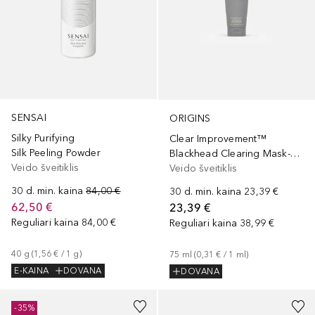
SENSAI
ORIGINS
Silky Purifying
Clear Improvement™
Silk Peeling Powder
Blackhead Clearing Mask-To-Scrub
Veido šveitiklis
Veido šveitiklis
30 d. min. kaina
84,00 €
30 d. min. kaina
23,39 €
62,50 €
23,39 €
Reguliari kaina
84,00 €
Reguliari kaina
38,99 €
40
g
 (
1,56 €
 / 
1
g
)
75
ml
 (
0,31 €
 / 
1
ml
)
E-KAINA
DOVANA
DOVANA
-35%