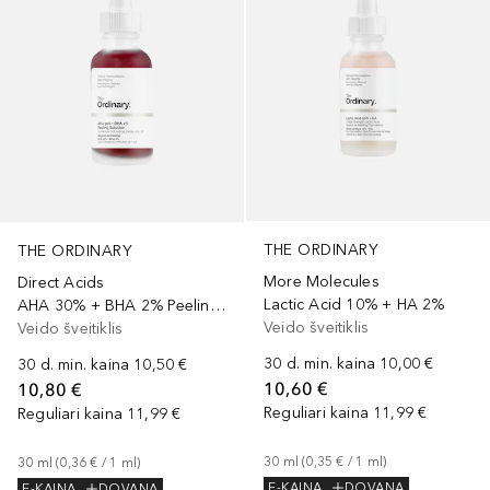
THE ORDINARY
THE ORDINARY
More Molecules
Direct Acids
Lactic Acid 10% + HA 2%
AHA 30% + BHA 2% Peeling Solution
Veido šveitiklis
Veido šveitiklis
30 d. min. kaina
10,00 €
30 d. min. kaina
10,50 €
10,60 €
10,80 €
Reguliari kaina
11,99 €
Reguliari kaina
11,99 €
30
ml
 (
0,35 €
 / 
1
ml
)
30
ml
 (
0,36 €
 / 
1
ml
)
E-KAINA
DOVANA
E-KAINA
DOVANA