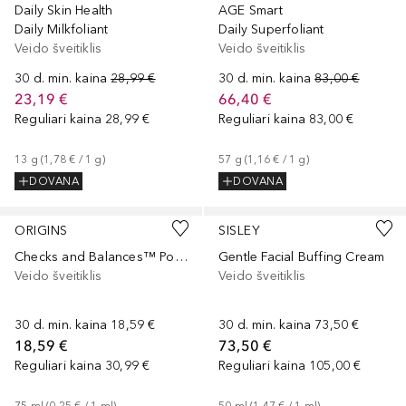
Daily Skin Health
AGE Smart
Daily Milkfoliant
Daily Superfoliant
Veido šveitiklis
Veido šveitiklis
30 d. min. kaina
28,99 €
30 d. min. kaina
83,00 €
23,19 €
66,40 €
Reguliari kaina
28,99 €
Reguliari kaina
83,00 €
13
g
 (
1,78 €
 / 
1
g
)
57
g
 (
1,16 €
 / 
1
g
)
DOVANA
DOVANA
ORIGINS
SISLEY
Checks and Balances™ Polishing Face Scrub with Tourmaline
Gentle Facial Buffing Cream
Veido šveitiklis
Veido šveitiklis
30 d. min. kaina
18,59 €
30 d. min. kaina
73,50 €
18,59 €
73,50 €
Reguliari kaina
30,99 €
Reguliari kaina
105,00 €
75
ml
 (
0,25 €
 / 
1
ml
)
50
ml
 (
1,47 €
 / 
1
ml
)