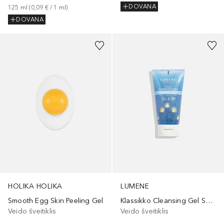
DOVANA
125
ml
 (
0,09 €
 / 
1
ml
)
DOVANA
HOLIKA HOLIKA
LUMENE
Smooth Egg Skin Peeling Gel
Klassikko Cleansing Gel Scrub
Veido šveitiklis
Veido šveitiklis