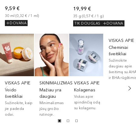
9,59 €
19,99 €
30
ml
 (
0,32 €
 / 
1
ml
)
35
g
 (
0,57 €
 / 
1
g
)
DOVANA
TIK DOUGLAS
DOVANA
Praleisti slankiklį
VISKAS APIE
Cheminiai
šveitikliai
Sužinokite
daugiau apie
šveitimą su AH
ir BHA rūgštimis
VISKAS APIE
SKINIMALIZMAS
VISKAS APIE
Veido
Mažiau yra
Kolagenas
šveitikliai
daugiau
Viskas apie
spindinčią odą
Sužinokite, kaip
Minimalizmas
su kolagenu.
jie padeda
jūsų grožio
odai.
rutinoje.