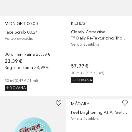
KIEHL’S
MIDNIGHT 00.00
Clearly Corrective
Face Scrub 00.24
™ Daily Re-Texturizing Triple Acid Peel
Veido šveitiklis
Veido šveitiklis
30 d. min. kaina
23,39 €
23,39 €
57,99 €
Reguliari kaina
38,99 €
30
ml
 (
1,93 €
 / 
1
ml
)
DOVANA
50
ml
 (
0,47 €
 / 
1
ml
)
DOVANA
MÁDARA
Peel Brightening AHA Peel Mask
Veido šveitiklis