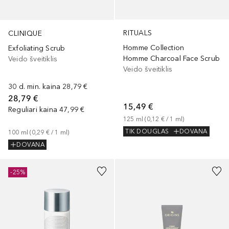
RITUALS
CLINIQUE
Homme Collection
Exfoliating Scrub
Homme Charcoal Face Scrub
Veido šveitiklis
Veido šveitiklis
30 d. min. kaina
28,79 €
28,79 €
15,49 €
Reguliari kaina
47,99 €
125
ml
 (
0,12 €
 / 
1
ml
)
TIK DOUGLAS
DOVANA
100
ml
 (
0,29 €
 / 
1
ml
)
DOVANA
-25%