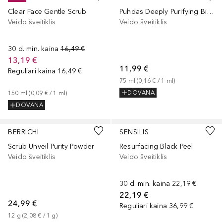
Clear Face Gentle Scrub
Puhdas Deeply Purifying Birch Scrub
Veido šveitiklis
Veido šveitiklis
30 d. min. kaina
16,49 €
13,19 €
11,99 €
Reguliari kaina
16,49 €
75
ml
 (
0,16 €
 / 
1
ml
)
DOVANA
150
ml
 (
0,09 €
 / 
1
ml
)
DOVANA
BERRICHI
SENSILIS
Scrub Unveil Purity Powder
Resurfacing Black Peel
Veido šveitiklis
Veido šveitiklis
30 d. min. kaina
22,19 €
22,19 €
24,99 €
Reguliari kaina
36,99 €
12
g
 (
2,08 €
 / 
1
g
)