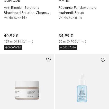
CLINIQUE
MATIS
Anti-Blemish Solutions
Réponse Fondamentale
Blackhead Solution Cleanse & Scrub
Authentik-Scrub
Veido šveitiklis
Veido šveitiklis
40,99 €
34,99 €
125
ml
 (
0,33 €
 / 
1
ml
)
50
ml
 (
0,70 €
 / 
1
ml
)
DOVANA
DOVANA