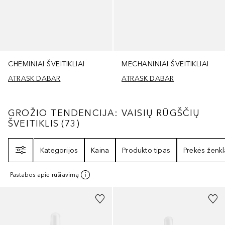
CHEMINIAI ŠVEITIKLIAI
MECHANINIAI ŠVEITIKLIAI
ATRASK DABAR
ATRASK DABAR
GROŽIO TENDENCIJA: VAISIŲ RŪGŠČIŲ ŠV
GROŽIO TENDENCIJA: VAISIŲ RŪGŠČIŲ
ŠVEITIKLIS
(
73
)
Filtras
Kategorijos
Kaina
Produkto tipas
Prekės ženkl
Pastabos apie rūšiavimą