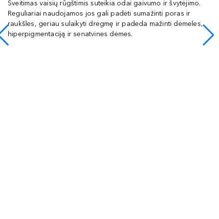
Šveitimas vaisių rūgštimis suteikia odai gaivumo ir švytėjimo.
Reguliariai naudojamos jos gali padėti sumažinti poras ir
raukšles, geriau sulaikyti drėgmę ir padeda mažinti dėmeles,
hiperpigmentaciją ir senatvines dėmes.