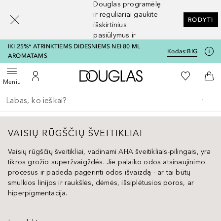
Douglas programėlę
[navigation.slideout.screenreader]
ir reguliariai gaukite
RODYTI
išskirtinius
pasiūlymus ir
nuolaidas
IKI 25%* ATRINKTIEMS DIDESNIEMS NEI 80 ML
Kodas:
BIG
AROMATAMS
Į Douglas pagrindinį pu
Į mano nor
Atidaryti meniu
Į mano paskyrą
Į kr
Meniu
Grįžk atgal
Vykdykite paiešką
VAISIŲ RŪGŠČIŲ ŠVEITIKLIAI
Vaisių rūgščių šveitikliai, vadinami AHA šveitikliais-pilingais, yra
tikros grožio superžvaigždės. Jie palaiko odos atsinaujinimo
procesus ir padeda pagerinti odos išvaizdą - ar tai būtų
smulkios linijos ir raukšlės, dėmės, išsiplėtusios poros, ar
hiperpigmentacija.