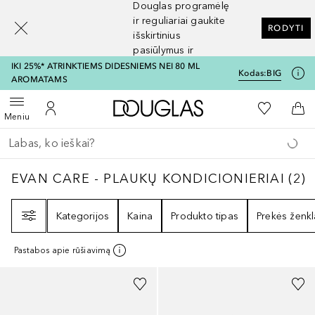
Douglas programėlę
[navigation.slideout.screenreader]
ir reguliariai gaukite
RODYTI
išskirtinius
pasiūlymus ir
nuolaidas
IKI 25%* ATRINKTIEMS DIDESNIEMS NEI 80 ML
Kodas:
BIG
AROMATAMS
Į Douglas pagrindinį pu
Į mano nor
Atidaryti meniu
Į mano paskyrą
Į kr
Meniu
Grįžk atgal
Vykdykite paiešką
EVAN CARE - PLAUKŲ KONDICIONIERIAI
2
EVAN CARE - PLAUKŲ KONDICIONIERIAI
(
2
)
Filtras
Kategorijos
Kaina
Produkto tipas
Prekės ženkl
Pastabos apie rūšiavimą