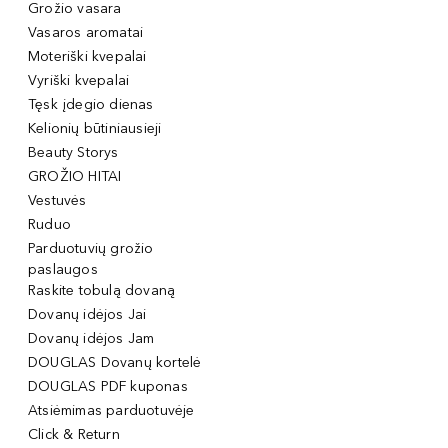
Grožio vasara
Vasaros aromatai
Moteriški kvepalai
Vyriški kvepalai
Tęsk įdegio dienas
Kelionių būtiniausieji
Beauty Storys
GROŽIO HITAI
Vestuvės
Ruduo
Parduotuvių grožio
paslaugos
Raskite tobulą dovaną
Dovanų idėjos Jai
Dovanų idėjos Jam
DOUGLAS Dovanų kortelė
DOUGLAS PDF kuponas
Atsiėmimas parduotuvėje
Click & Return