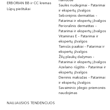
namuose
ERBORIAN BB ir CC kremas
Saulės nudegimai – Patarimai
Lūpų pieštukai
ir ekspertų įžvalgos
Seborėjinis dermatitas –
Patarimai ir ekspertų įžvalgos
Perioralinis dermatitas –
Patarimai ir ekspertų įžvalgos
Vitaminas E – Patarimai ir
ekspertų įžvalgos
Tamsūs paakiai – Patarimai ir
ekspertų įžvalgos
Žilų plaukų dažymas –
Patarimai ir ekspertų įžvalgos
Azelaino rūgštis – Patarimai ir
ekspertų įžvalgos
Dieninis makiažas – Patarimai
ir ekspertų įžvalgos
Savaiminio įdegio priemonės
naudojimas
NAUJAUSIOS TENDENCIJOS