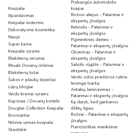
Prabangūs automobilio
Kvepalai
kvapai
Ricinos aliejus – Patarimai ir
Išpardavimas
ekspertų įžvalgos
Kvepalai moterims
Retinolis – Patarimai ir
Dekoratyvinė kosmetika
ekspertų įžvalgos
Nauja
Pigmentinės dėmės –
Super kaina
Patarimai ir ekspertų įžvalgos
Kvepalai vyrams
Glicerinas – Patarimai ir
Blakstienų serumai
ekspertų įžvalgos
Salicilo rūgštis – Patarimai ir
Rituals Dovanų rinkiniai
ekspertų įžvalgos
Blakstienų tušai
Veido odos priežiūros rutina:
Šukos ir plaukų šepečiai
teisinga tvarka
Lūpų blizgiai
Antakių laminavimas –
Veido kremai vyrams
Patarimai ir ekspertų įžvalgos
Kuponas / Dovanų kortelė
Ką daryti, kad garbanos
Douglas Collection Kvepalai
išliktų ilgiau
Rožinė – Patarimai ir ekspertų
Bronzantai
įžvalgos
Nišiniai unisex kvepalai
Prancūziškas manikiūras
Skaistalai