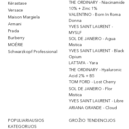
THE ORDINARY - Niacinamide
Kérastase
10% + Zinc 1%
Versace
VALENTINO - Born In Roma
Maison Margiela
Donna
Armani
YVES SAINT LAURENT -
Prada
MYSLF
Burberry
SOL DE JANEIRO - Agua
MOÉRIE
Mistica
YVES SAINT LAURENT - Black
Schwarzkopf Professional
Opium
LATTAFA - Yara
THE ORDINARY - Hyaluronic
Acid 2% + B5
TOM FORD - Lost Cherry
SOL DE JANEIRO - Flor
Mistica
YVES SAINT LAURENT - Libre
ARIANA GRANDE - Cloud
POPULIARIAUSIOS
GROŽIO TENDENCIJOS
KATEGORIJOS