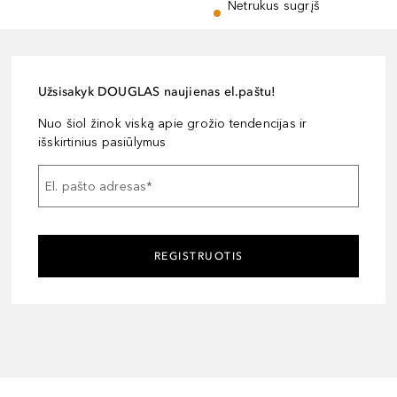
Netrukus sugrįš
Užsisakyk DOUGLAS naujienas el.paštu!
Nuo šiol žinok viską apie grožio tendencijas ir
išskirtinius pasiūlymus
El. pašto adresas
*
REGISTRUOTIS