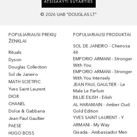
ATSISAKYTI SUTARTIES
©
2026
UAB "DOUGLAS LT"
POPULIARIAUSI PREKIŲ
POPULIARIAUSI PRODUKTAI
ŽENKLAI
SOL DE JANEIRO - Cheirosa
Rituals
48
EMPORIO ARMANI - Stronger
Dyson
With You
Douglas Collection
EMPORIO ARMANI - Stronger
Sol de Janeiro
With You Intensely
MATH SCIETIFIC
JEAN PAUL GAULTIER - Le
Yves Saint Laurent
Male Le Parfum
DIOR
BILLIE EILISH - Eilish
CHANEL
AL HARAMAIN - Amber Oud
Dolce & Gabbana
Gold Edition
YVES SAINT LAURENT - Y
Jean Paul Gaultier
ARMANI - My Way
PAESE
Gisada - Ambassador Men
HUGO BOSS