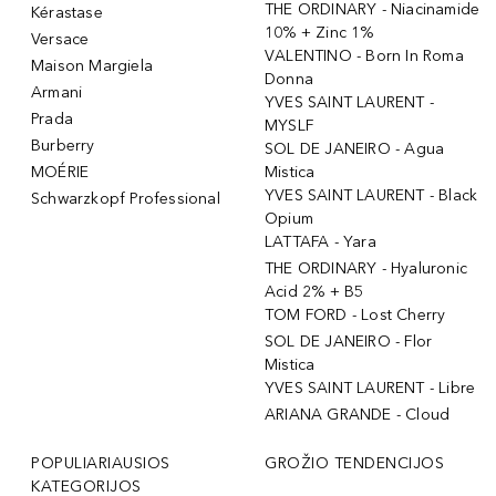
THE ORDINARY - Niacinamide
Kérastase
10% + Zinc 1%
Versace
VALENTINO - Born In Roma
Maison Margiela
Donna
Armani
YVES SAINT LAURENT -
Prada
MYSLF
Burberry
SOL DE JANEIRO - Agua
MOÉRIE
Mistica
YVES SAINT LAURENT - Black
Schwarzkopf Professional
Opium
LATTAFA - Yara
THE ORDINARY - Hyaluronic
Acid 2% + B5
TOM FORD - Lost Cherry
SOL DE JANEIRO - Flor
Mistica
YVES SAINT LAURENT - Libre
ARIANA GRANDE - Cloud
POPULIARIAUSIOS
GROŽIO TENDENCIJOS
KATEGORIJOS