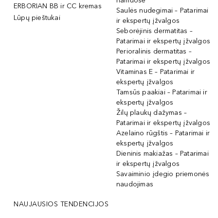
namuose
ERBORIAN BB ir CC kremas
Saulės nudegimai – Patarimai
Lūpų pieštukai
ir ekspertų įžvalgos
Seborėjinis dermatitas –
Patarimai ir ekspertų įžvalgos
Perioralinis dermatitas –
Patarimai ir ekspertų įžvalgos
Vitaminas E – Patarimai ir
ekspertų įžvalgos
Tamsūs paakiai – Patarimai ir
ekspertų įžvalgos
Žilų plaukų dažymas –
Patarimai ir ekspertų įžvalgos
Azelaino rūgštis – Patarimai ir
ekspertų įžvalgos
Dieninis makiažas – Patarimai
ir ekspertų įžvalgos
Savaiminio įdegio priemonės
naudojimas
NAUJAUSIOS TENDENCIJOS