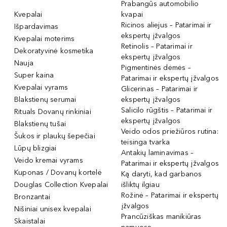
Prabangūs automobilio
Kvepalai
kvapai
Ricinos aliejus – Patarimai ir
Išpardavimas
ekspertų įžvalgos
Kvepalai moterims
Retinolis – Patarimai ir
Dekoratyvinė kosmetika
ekspertų įžvalgos
Nauja
Pigmentinės dėmės –
Super kaina
Patarimai ir ekspertų įžvalgos
Kvepalai vyrams
Glicerinas – Patarimai ir
Blakstienų serumai
ekspertų įžvalgos
Salicilo rūgštis – Patarimai ir
Rituals Dovanų rinkiniai
ekspertų įžvalgos
Blakstienų tušai
Veido odos priežiūros rutina:
Šukos ir plaukų šepečiai
teisinga tvarka
Lūpų blizgiai
Antakių laminavimas –
Veido kremai vyrams
Patarimai ir ekspertų įžvalgos
Kuponas / Dovanų kortelė
Ką daryti, kad garbanos
Douglas Collection Kvepalai
išliktų ilgiau
Rožinė – Patarimai ir ekspertų
Bronzantai
įžvalgos
Nišiniai unisex kvepalai
Prancūziškas manikiūras
Skaistalai