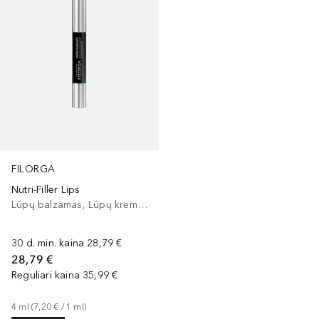
FILORGA
Nutri-Filler Lips
Lūpų balzamas, Lūpų kremas
30 d. min. kaina
28,79 €
28,79 €
Reguliari kaina
35,99 €
4
ml
 (
7,20 €
 / 
1
ml
)