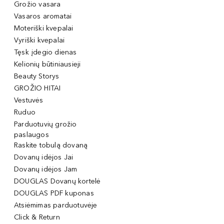
Grožio vasara
Vasaros aromatai
Moteriški kvepalai
Vyriški kvepalai
Tęsk įdegio dienas
Kelionių būtiniausieji
Beauty Storys
GROŽIO HITAI
Vestuvės
Ruduo
Parduotuvių grožio
paslaugos
Raskite tobulą dovaną
Dovanų idėjos Jai
Dovanų idėjos Jam
DOUGLAS Dovanų kortelė
DOUGLAS PDF kuponas
Atsiėmimas parduotuvėje
Click & Return