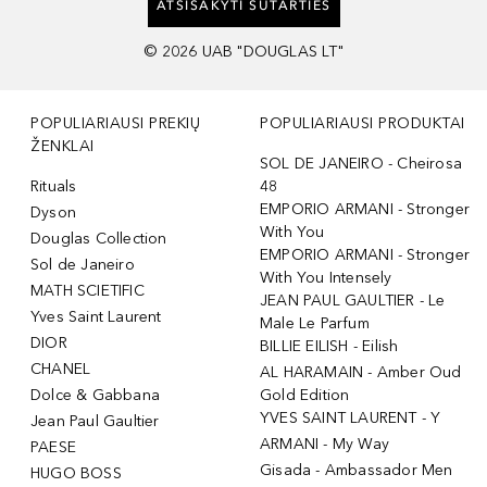
ATSISAKYTI SUTARTIES
©
2026
UAB "DOUGLAS LT"
POPULIARIAUSI PREKIŲ
POPULIARIAUSI PRODUKTAI
ŽENKLAI
SOL DE JANEIRO - Cheirosa
Rituals
48
EMPORIO ARMANI - Stronger
Dyson
With You
Douglas Collection
EMPORIO ARMANI - Stronger
Sol de Janeiro
With You Intensely
MATH SCIETIFIC
JEAN PAUL GAULTIER - Le
Yves Saint Laurent
Male Le Parfum
DIOR
BILLIE EILISH - Eilish
CHANEL
AL HARAMAIN - Amber Oud
Dolce & Gabbana
Gold Edition
YVES SAINT LAURENT - Y
Jean Paul Gaultier
ARMANI - My Way
PAESE
Gisada - Ambassador Men
HUGO BOSS