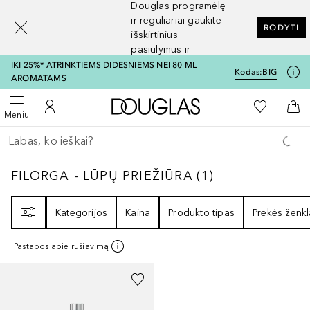
Douglas programėlę
[navigation.slideout.screenreader]
ir reguliariai gaukite
RODYTI
išskirtinius
pasiūlymus ir
nuolaidas
IKI 25%* ATRINKTIEMS DIDESNIEMS NEI 80 ML
Kodas:
BIG
AROMATAMS
Į Douglas pagrindinį pu
Į mano nor
Atidaryti meniu
Į mano paskyrą
Į kr
Meniu
Grįžk atgal
Vykdykite paiešką
FILORGA - LŪPŲ PRIEŽIŪRA
1
REZULTATAI
FILORGA - LŪPŲ PRIEŽIŪRA
(
1
)
Filtras
Kategorijos
Kaina
Produkto tipas
Prekės ženkl
Pastabos apie rūšiavimą