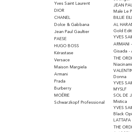
Yves Saint Laurent
JEAN PAU
DIOR
Male Le 
CHANEL
BILLIE EIL
Dolce & Gabbana
AL HARA
Gold Edit
Jean Paul Gaultier
YVES SAI
PAESE
ARMANI 
HUGO BOSS
Gisada -
Kérastase
THE ORD
Versace
Niacinam
Maison Margiela
VALENTIN
Armani
Donna
Prada
YVES SAI
Burberry
MYSLF
MOÉRIE
SOL DE J
Mistica
Schwarzkopf Professional
YVES SAI
Black Op
LATTAFA 
THE ORDI