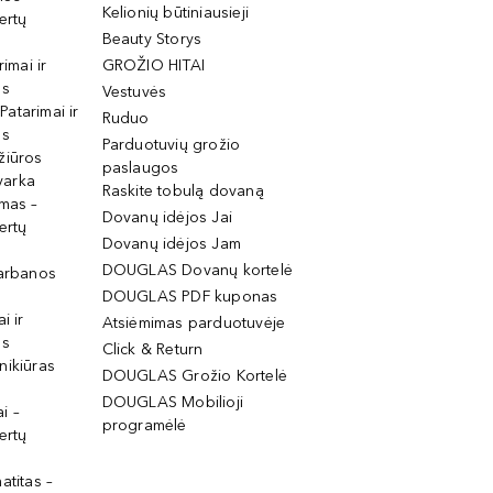
Kelionių būtiniausieji
ertų
Beauty Storys
rimai ir
GROŽIO HITAI
os
Vestuvės
 Patarimai ir
Ruduo
os
Parduotuvių grožio
žiūros
paslaugos
tvarka
Raskite tobulą dovaną
imas –
Dovanų idėjos Jai
ertų
Dovanų idėjos Jam
DOUGLAS Dovanų kortelė
garbanos
DOUGLAS PDF kuponas
i ir
Atsiėmimas parduotuvėje
os
Click & Return
nikiūras
DOUGLAS Grožio Kortelė
DOUGLAS Mobilioji
i –
programėlė
ertų
atitas –