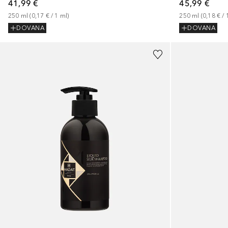
41,99 €
45,99 €
250
ml
 (
0,17 €
 / 
1
ml
)
250
ml
 (
0,18 €
 / 
DOVANA
DOVANA