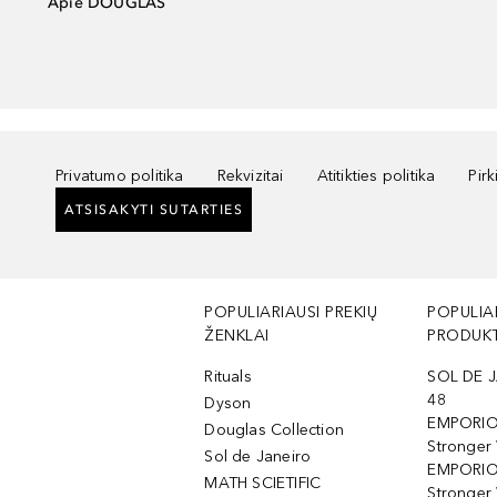
Apie DOUGLAS
Privatumo politika
Rekvizitai
Atitikties politika
Pir
ATSISAKYTI SUTARTIES
POPULIARIAUSI PREKIŲ
POPULIA
ŽENKLAI
PRODUKT
Rituals
SOL DE J
48
Dyson
EMPORIO
Douglas Collection
Stronger
Sol de Janeiro
EMPORIO
MATH SCIETIFIC
Stronger 