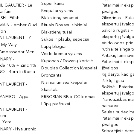
Super kaina
L GAULTIER - Le
Patarimai ir eksp
Kvepalai vyrams
Parfum
įžvalgos
ISH - Eilish
Blakstienų serumai
Glicerinas – Pata
ekspertų įžvalg
MAIN - Amber Oud
Rituals Dovanų rinkiniai
Salicilo rūgštis –
ion
Blakstienų tušai
ekspertų įžvalg
NT LAURENT - Y
Šukos ir plaukų šepečiai
Veido odos prie
- My Way
Lūpų blizgiai
rutina: teisinga 
 Ambassador Men
Veido kremai vyrams
Antakių laminav
INARY -
Kuponas / Dovanų kortelė
Patarimai ir eksp
ide 10% + Zinc 1%
Douglas Collection Kvepalai
įžvalgos
O - Born In Roma
Ką daryti, kad 
Bronzantai
išliktų ilgiau
Nišiniai unisex kvepalai
NT LAURENT -
Rožinė – Patarima
Skaistalai
ekspertų įžvalg
ANEIRO - Agua
ERBORIAN BB ir CC kremas
Prancūziškas ma
Lūpų pieštukai
namuose
NT LAURENT -
Saulės nudegima
ium
Patarimai ir eksp
- Yara
įžvalgos
NARY - Hyaluronic
Seborėjinis derm