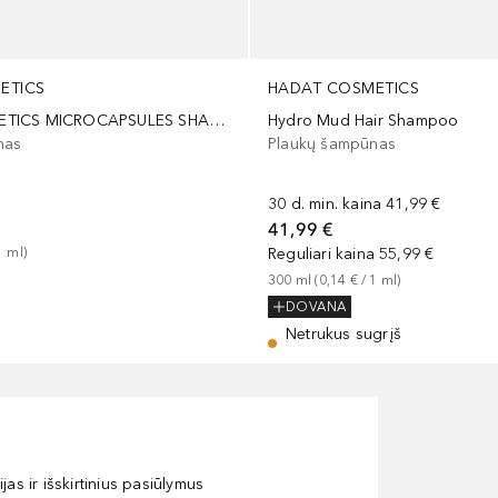
ETICS
HADAT COSMETICS
HADAT COSMETICS MICROCAPSULES SНАМРОО
Hydro Mud Hair Shampoo
nas
Plaukų šampūnas
30 d. min. kaina
41,99 €
41,99 €
1
ml
)
Reguliari kaina
55,99 €
300
ml
 (
0,14 €
 / 
1
ml
)
DOVANA
Netrukus sugrįš
as ir išskirtinius pasiūlymus