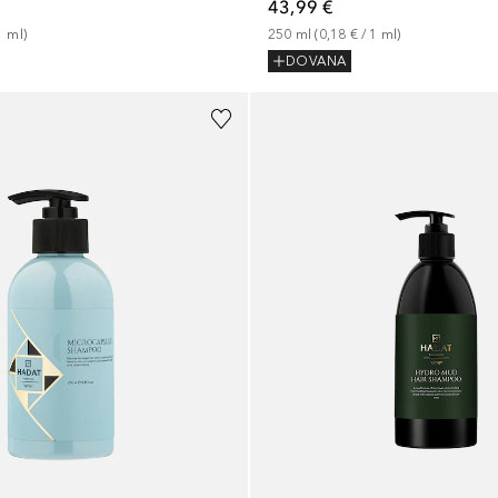
43,99 €
1
ml
)
250
ml
 (
0,18 €
 / 
1
ml
)
DOVANA