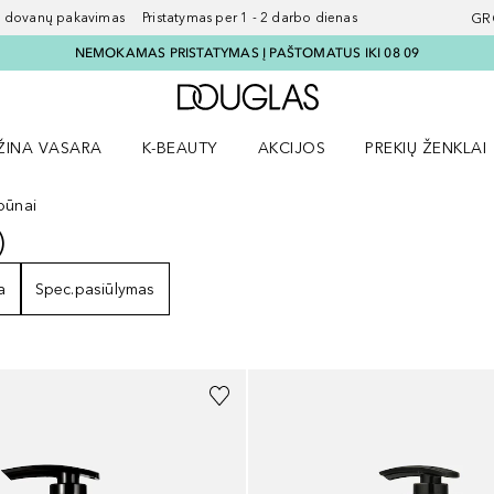
ovanų pakavimas Pristatymas per 1 - 2 darbo dienas
GR
NEMOKAMAS PRISTATYMAS Į PAŠTOMATUS IKI 08 09
Į Douglas pagrindinį pu
ŽINA VASARA
K-BEAUTY
AKCIJOS
PREKIŲ ŽENKLAI
meniu
aryti Amžina vasara meniu
Atidaryti AKCIJOS meniu
Atidaryti PREKIŲ 
pūnai
)
7
REZULTATAI
a
Spec.pasiūlymas