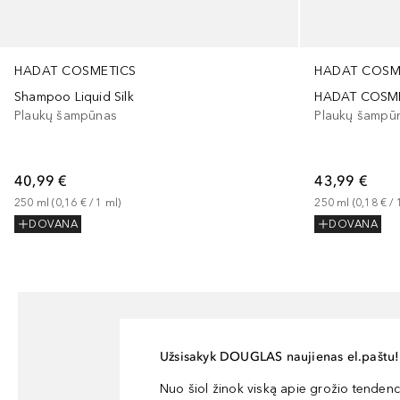
HADAT COSMETICS
HADAT COSM
Shampoo Liquid Silk
Plaukų šampūnas
Plaukų šampū
40,99 €
43,99 €
250
ml
 (
0,16 €
 / 
1
ml
)
250
ml
 (
0,18 €
 / 
DOVANA
DOVANA
Užsisakyk DOUGLAS naujienas el.paštu!
Nuo šiol žinok viską apie grožio tendencij