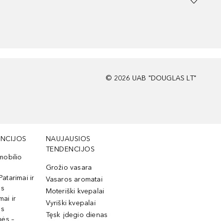
©
2026
UAB "DOUGLAS LT"
NCIJOS
NAUJAUSIOS
TENDENCIJOS
mobilio
Grožio vasara
Patarimai ir
Vasaros aromatai
os
Moteriški kvepalai
mai ir
Vyriški kvepalai
os
Tęsk įdegio dienas
mės –