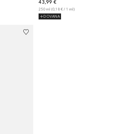
43,99 €
250
ml
 (
0,18 €
 / 
1
ml
)
DOVANA