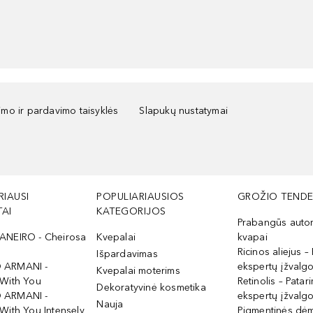
kimo ir pardavimo taisyklės
Slapukų nustatymai
RIAUSI
POPULIARIAUSIOS
GROŽIO TENDE
AI
KATEGORIJOS
Prabangūs auto
ANEIRO - Cheirosa
Kvepalai
kvapai
Ricinos aliejus – 
Išpardavimas
 ARMANI -
ekspertų įžvalg
Kvepalai moterims
 With You
Retinolis – Patari
Dekoratyvinė kosmetika
 ARMANI -
ekspertų įžvalg
Nauja
With You Intensely
Pigmentinės dė