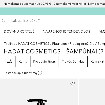
Nemokamas siuntimas nuo 39,95 € 2 nemokami mėginėliai Nemokamas d
Grįžk atgal
Vykdykite paiešką
DOVANŲ KORTELĖ
NAUJIENOS IR TENDENCIJOS
AM
Atidaryti NAUJIENOS IR TENDENCIJOS 
Atid
Titulinis
HADAT COSMETICS
Plaukams
Plaukų priežiūra
Šam
HADAT COSMETICS - ŠAMPŪNAI
(
7
HADAT COSMETICS - ŠAMPŪNAI
Filtras
Kaina
Produkto tipas
Prekės ženklas
Kam skirt
Pastabos apie rūšiavimą