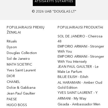
ATSISAKYTI SUTARTIES
©
2026
UAB "DOUGLAS LT"
POPULIARIAUSI PREKIŲ
POPULIARIAUSI PRODUKTAI
ŽENKLAI
SOL DE JANEIRO - Cheirosa
Rituals
48
EMPORIO ARMANI - Stronger
Dyson
With You
Douglas Collection
EMPORIO ARMANI - Stronger
Sol de Janeiro
With You Intensely
MATH SCIETIFIC
JEAN PAUL GAULTIER - Le
Yves Saint Laurent
Male Le Parfum
DIOR
BILLIE EILISH - Eilish
CHANEL
AL HARAMAIN - Amber Oud
Dolce & Gabbana
Gold Edition
YVES SAINT LAURENT - Y
Jean Paul Gaultier
ARMANI - My Way
PAESE
Gisada - Ambassador Men
HUGO BOSS