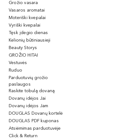
Grožio vasara
Vasaros aromatai
Moteriški kvepalai
Vyriški kvepalai
Tęsk įdegio dienas
Kelionių būtiniausieji
Beauty Storys
GROŽIO HITAI
Vestuvės
Ruduo
Parduotuvių grožio
paslaugos
Raskite tobulą dovaną
Dovanų idėjos Jai
Dovanų idėjos Jam
DOUGLAS Dovanų kortelė
DOUGLAS PDF kuponas
Atsiėmimas parduotuvėje
Click & Return