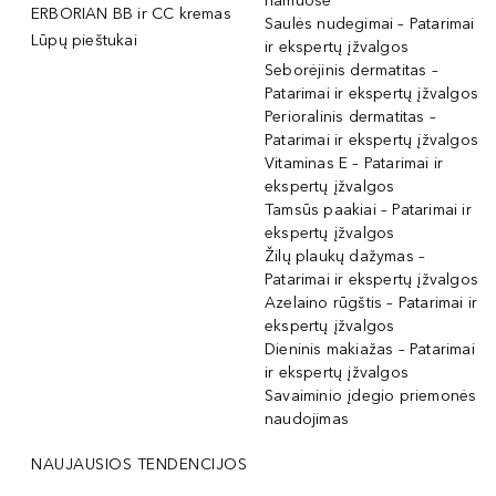
namuose
ERBORIAN BB ir CC kremas
Saulės nudegimai – Patarimai
Lūpų pieštukai
ir ekspertų įžvalgos
Seborėjinis dermatitas –
Patarimai ir ekspertų įžvalgos
Perioralinis dermatitas –
Patarimai ir ekspertų įžvalgos
Vitaminas E – Patarimai ir
ekspertų įžvalgos
Tamsūs paakiai – Patarimai ir
ekspertų įžvalgos
Žilų plaukų dažymas –
Patarimai ir ekspertų įžvalgos
Azelaino rūgštis – Patarimai ir
ekspertų įžvalgos
Dieninis makiažas – Patarimai
ir ekspertų įžvalgos
Savaiminio įdegio priemonės
naudojimas
NAUJAUSIOS TENDENCIJOS