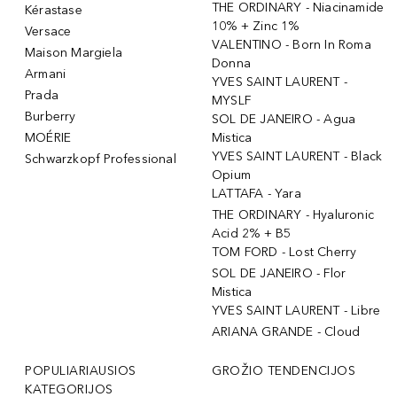
THE ORDINARY - Niacinamide
Kérastase
10% + Zinc 1%
Versace
VALENTINO - Born In Roma
Maison Margiela
Donna
Armani
YVES SAINT LAURENT -
Prada
MYSLF
Burberry
SOL DE JANEIRO - Agua
MOÉRIE
Mistica
YVES SAINT LAURENT - Black
Schwarzkopf Professional
Opium
LATTAFA - Yara
THE ORDINARY - Hyaluronic
Acid 2% + B5
TOM FORD - Lost Cherry
SOL DE JANEIRO - Flor
Mistica
YVES SAINT LAURENT - Libre
ARIANA GRANDE - Cloud
POPULIARIAUSIOS
GROŽIO TENDENCIJOS
KATEGORIJOS