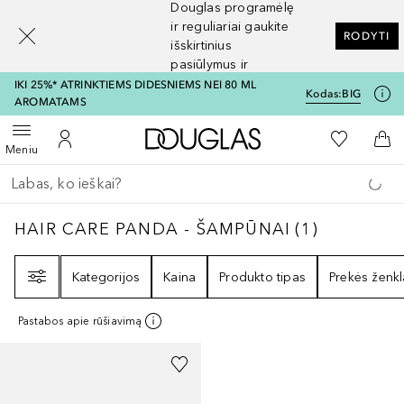
Douglas programėlę
[navigation.slideout.screenreader]
ir reguliariai gaukite
RODYTI
išskirtinius
pasiūlymus ir
nuolaidas
IKI 25%* ATRINKTIEMS DIDESNIEMS NEI 80 ML
Kodas:
BIG
AROMATAMS
Į Douglas pagrindinį pu
Į mano nor
Atidaryti meniu
Į mano paskyrą
Į kr
Meniu
Grįžk atgal
Vykdykite paiešką
HAIR CARE PANDA - ŠAMPŪNAI
1
REZULTA
HAIR CARE PANDA - ŠAMPŪNAI
(
1
)
Filtras
Kategorijos
Kaina
Produkto tipas
Prekės ženkl
Pastabos apie rūšiavimą