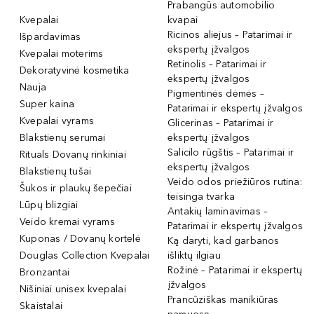
Prabangūs automobilio
Kvepalai
kvapai
Ricinos aliejus – Patarimai ir
Išpardavimas
ekspertų įžvalgos
Kvepalai moterims
Retinolis – Patarimai ir
Dekoratyvinė kosmetika
ekspertų įžvalgos
Nauja
Pigmentinės dėmės –
Super kaina
Patarimai ir ekspertų įžvalgos
Kvepalai vyrams
Glicerinas – Patarimai ir
Blakstienų serumai
ekspertų įžvalgos
Salicilo rūgštis – Patarimai ir
Rituals Dovanų rinkiniai
ekspertų įžvalgos
Blakstienų tušai
Veido odos priežiūros rutina:
Šukos ir plaukų šepečiai
teisinga tvarka
Lūpų blizgiai
Antakių laminavimas –
Veido kremai vyrams
Patarimai ir ekspertų įžvalgos
Kuponas / Dovanų kortelė
Ką daryti, kad garbanos
Douglas Collection Kvepalai
išliktų ilgiau
Rožinė – Patarimai ir ekspertų
Bronzantai
įžvalgos
Nišiniai unisex kvepalai
Prancūziškas manikiūras
Skaistalai