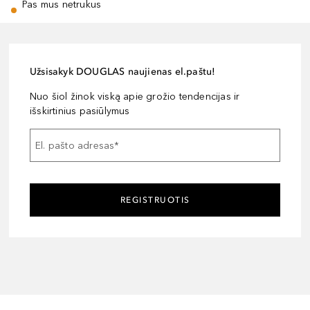
Pas mus netrukus
Užsisakyk DOUGLAS naujienas el.paštu!
Nuo šiol žinok viską apie grožio tendencijas ir
išskirtinius pasiūlymus
El. pašto adresas
*
REGISTRUOTIS