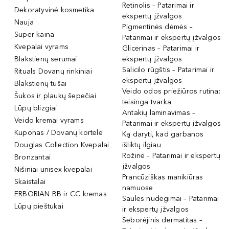
Retinolis – Patarimai ir
Dekoratyvinė kosmetika
ekspertų įžvalgos
Nauja
Pigmentinės dėmės –
Super kaina
Patarimai ir ekspertų įžvalgos
Kvepalai vyrams
Glicerinas – Patarimai ir
Blakstienų serumai
ekspertų įžvalgos
Salicilo rūgštis – Patarimai ir
Rituals Dovanų rinkiniai
ekspertų įžvalgos
Blakstienų tušai
Veido odos priežiūros rutina:
Šukos ir plaukų šepečiai
teisinga tvarka
Lūpų blizgiai
Antakių laminavimas –
Veido kremai vyrams
Patarimai ir ekspertų įžvalgos
Kuponas / Dovanų kortelė
Ką daryti, kad garbanos
Douglas Collection Kvepalai
išliktų ilgiau
Rožinė – Patarimai ir ekspertų
Bronzantai
įžvalgos
Nišiniai unisex kvepalai
Prancūziškas manikiūras
Skaistalai
namuose
ERBORIAN BB ir CC kremas
Saulės nudegimai – Patarimai
Lūpų pieštukai
ir ekspertų įžvalgos
Seborėjinis dermatitas –