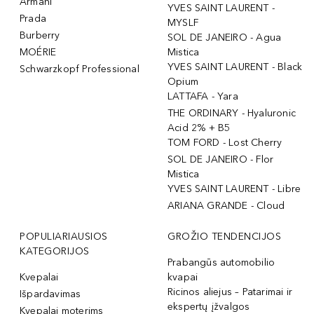
Armani
YVES SAINT LAURENT -
Prada
MYSLF
Burberry
SOL DE JANEIRO - Agua
MOÉRIE
Mistica
YVES SAINT LAURENT - Black
Schwarzkopf Professional
Opium
LATTAFA - Yara
THE ORDINARY - Hyaluronic
Acid 2% + B5
TOM FORD - Lost Cherry
SOL DE JANEIRO - Flor
Mistica
YVES SAINT LAURENT - Libre
ARIANA GRANDE - Cloud
POPULIARIAUSIOS
GROŽIO TENDENCIJOS
KATEGORIJOS
Prabangūs automobilio
Kvepalai
kvapai
Ricinos aliejus – Patarimai ir
Išpardavimas
ekspertų įžvalgos
Kvepalai moterims