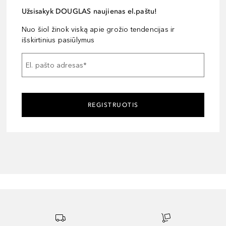
Užsisakyk DOUGLAS naujienas el.paštu!
Nuo šiol žinok viską apie grožio tendencijas ir
išskirtinius pasiūlymus
El. pašto adresas
*
REGISTRUOTIS