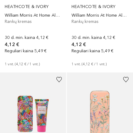
HEATHCOTE & IVORY
HEATHCOTE & IVORY
William Morris At Home Aloe & Lime Hand Cream
William Morris At Home Aloe & Lime Hand Cream
Rankų kremas
Rankų kremas
30 d. min. kaina
4,12 €
30 d. min. kaina
4,12 €
4,12 €
4,12 €
Reguliari kaina
5,49 €
Reguliari kaina
5,49 €
1
vnt.
 (
4,12 €
 / 
1
vnt.
)
1
vnt.
 (
4,12 €
 / 
1
vnt.
)