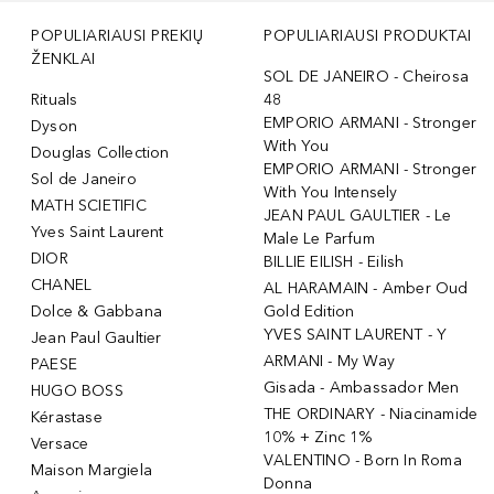
POPULIARIAUSI PREKIŲ
POPULIARIAUSI PRODUKTAI
ŽENKLAI
SOL DE JANEIRO - Cheirosa
Rituals
48
EMPORIO ARMANI - Stronger
Dyson
With You
Douglas Collection
EMPORIO ARMANI - Stronger
Sol de Janeiro
With You Intensely
MATH SCIETIFIC
JEAN PAUL GAULTIER - Le
Yves Saint Laurent
Male Le Parfum
DIOR
BILLIE EILISH - Eilish
CHANEL
AL HARAMAIN - Amber Oud
Dolce & Gabbana
Gold Edition
YVES SAINT LAURENT - Y
Jean Paul Gaultier
ARMANI - My Way
PAESE
Gisada - Ambassador Men
HUGO BOSS
THE ORDINARY - Niacinamide
Kérastase
10% + Zinc 1%
Versace
VALENTINO - Born In Roma
Maison Margiela
Donna