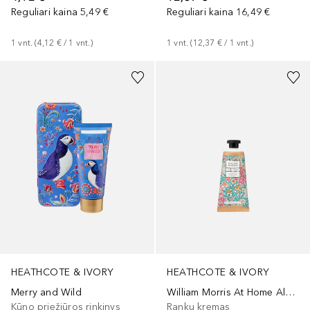
Reguliari kaina
5,49 €
Reguliari kaina
16,49 €
1
vnt.
 (
4,12 €
 / 
1
vnt.
)
1
vnt.
 (
12,37 €
 / 
1
vnt.
)
HEATHCOTE & IVORY
HEATHCOTE & IVORY
Merry and Wild
William Morris At Home Aloe & Lime Hand Cream
Kūno priežiūros rinkinys
Rankų kremas