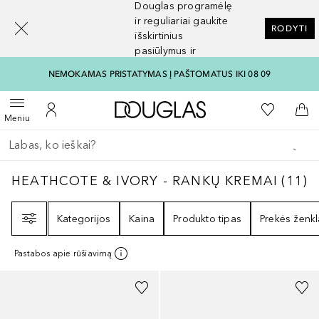
Douglas programėlę
[navigation.slideout.screenreader]
ir reguliariai gaukite
RODYTI
išskirtinius
pasiūlymus ir
nuolaidas
NEMOKAMAS PRISTATYMAS Į PAŠTOMATUS IKI 08 09
Į Douglas pagrindinį pu
Į mano nor
Atidaryti meniu
Į mano paskyrą
Į kr
Meniu
Grįžk atgal
Vykdykite paiešką
HEATHCOTE & IVORY - RANKŲ KREMAI
11
R
HEATHCOTE & IVORY - RANKŲ KREMAI
(
11
)
Filtras
Kategorijos
Kaina
Produkto tipas
Prekės ženkl
Pastabos apie rūšiavimą