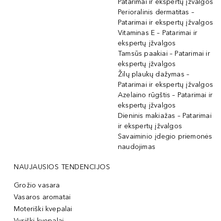
Patarimai ir ekspertų įžvalgos
Perioralinis dermatitas –
Patarimai ir ekspertų įžvalgos
Vitaminas E – Patarimai ir
ekspertų įžvalgos
Tamsūs paakiai – Patarimai ir
ekspertų įžvalgos
Žilų plaukų dažymas –
Patarimai ir ekspertų įžvalgos
Azelaino rūgštis – Patarimai ir
ekspertų įžvalgos
Dieninis makiažas – Patarimai
ir ekspertų įžvalgos
Savaiminio įdegio priemonės
naudojimas
NAUJAUSIOS TENDENCIJOS
Grožio vasara
Vasaros aromatai
Moteriški kvepalai
Vyriški kvepalai