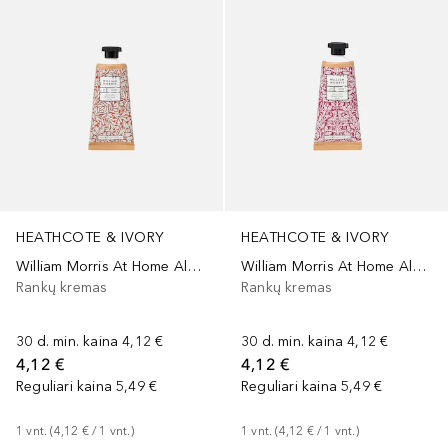
HEATHCOTE & IVORY
HEATHCOTE & IVORY
William Morris At Home Aloe & Lime Hand Cream
William Morris At Home Aloe & Lime Hand Cream
Rankų kremas
Rankų kremas
30 d. min. kaina
4,12 €
30 d. min. kaina
4,12 €
4,12 €
4,12 €
Reguliari kaina
5,49 €
Reguliari kaina
5,49 €
1
vnt.
 (
4,12 €
 / 
1
vnt.
)
1
vnt.
 (
4,12 €
 / 
1
vnt.
)