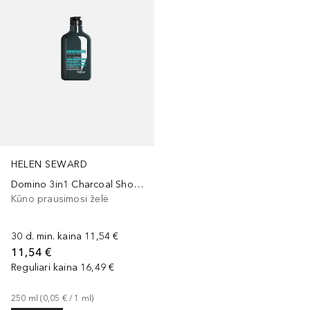
HELEN SEWARD
Domino 3in1 Charcoal Shower Shampoo
Kūno prausimosi želė
30 d. min. kaina
11,54 €
11,54 €
Reguliari kaina
16,49 €
250
ml
 (
0,05 €
 / 
1
ml
)