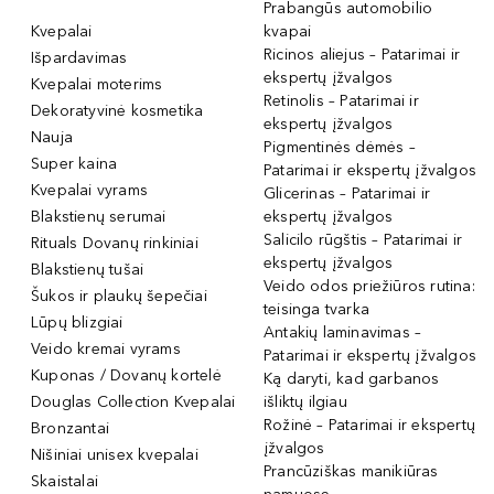
Prabangūs automobilio
Kvepalai
kvapai
Ricinos aliejus – Patarimai ir
Išpardavimas
ekspertų įžvalgos
Kvepalai moterims
Retinolis – Patarimai ir
Dekoratyvinė kosmetika
ekspertų įžvalgos
Nauja
Pigmentinės dėmės –
Super kaina
Patarimai ir ekspertų įžvalgos
Kvepalai vyrams
Glicerinas – Patarimai ir
Blakstienų serumai
ekspertų įžvalgos
Salicilo rūgštis – Patarimai ir
Rituals Dovanų rinkiniai
ekspertų įžvalgos
Blakstienų tušai
Veido odos priežiūros rutina:
Šukos ir plaukų šepečiai
teisinga tvarka
Lūpų blizgiai
Antakių laminavimas –
Veido kremai vyrams
Patarimai ir ekspertų įžvalgos
Kuponas / Dovanų kortelė
Ką daryti, kad garbanos
Douglas Collection Kvepalai
išliktų ilgiau
Rožinė – Patarimai ir ekspertų
Bronzantai
įžvalgos
Nišiniai unisex kvepalai
Prancūziškas manikiūras
Skaistalai