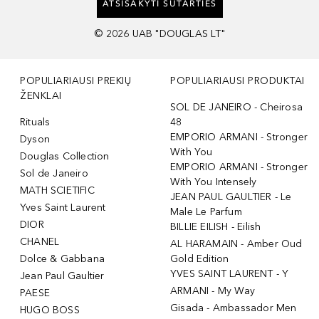
ATSISAKYTI SUTARTIES
©
2026
UAB "DOUGLAS LT"
POPULIARIAUSI PREKIŲ
POPULIARIAUSI PRODUKTAI
ŽENKLAI
SOL DE JANEIRO - Cheirosa
Rituals
48
EMPORIO ARMANI - Stronger
Dyson
With You
Douglas Collection
EMPORIO ARMANI - Stronger
Sol de Janeiro
With You Intensely
MATH SCIETIFIC
JEAN PAUL GAULTIER - Le
Yves Saint Laurent
Male Le Parfum
DIOR
BILLIE EILISH - Eilish
CHANEL
AL HARAMAIN - Amber Oud
Dolce & Gabbana
Gold Edition
YVES SAINT LAURENT - Y
Jean Paul Gaultier
ARMANI - My Way
PAESE
Gisada - Ambassador Men
HUGO BOSS