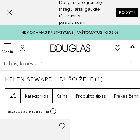
Douglas programėlę
[navigation.slideout.screenreader]
ir reguliariai gaukite
RODYTI
išskirtinius
pasiūlymus ir
nuolaidas
NEMOKAMAS PRISTATYMAS Į PAŠTOMATUS IKI 08 09
Į Douglas pagrindinį pu
Į mano nor
Atidaryti meniu
Į mano paskyrą
Į kr
Meniu
Grįžk atgal
Vykdykite paiešką
HELEN SEWARD - DUŠO ŽELĖ
1
REZULTATA
HELEN SEWARD - DUŠO ŽELĖ
(
1
)
Filtras
Kategorijos
Kaina
Produkto tipas
Prekės ženkl
Pastabos apie rūšiavimą