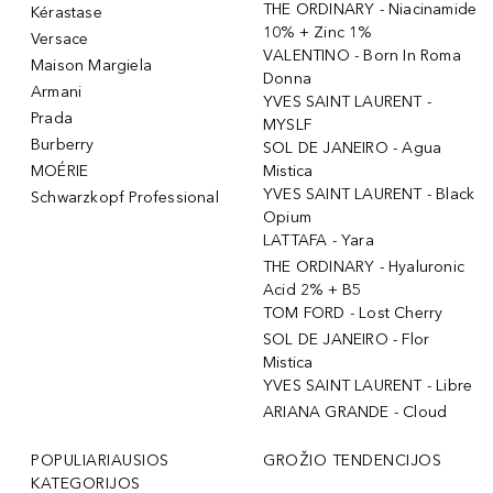
THE ORDINARY - Niacinamide
Kérastase
10% + Zinc 1%
Versace
VALENTINO - Born In Roma
Maison Margiela
Donna
Armani
YVES SAINT LAURENT -
Prada
MYSLF
Burberry
SOL DE JANEIRO - Agua
MOÉRIE
Mistica
YVES SAINT LAURENT - Black
Schwarzkopf Professional
Opium
LATTAFA - Yara
THE ORDINARY - Hyaluronic
Acid 2% + B5
TOM FORD - Lost Cherry
SOL DE JANEIRO - Flor
Mistica
YVES SAINT LAURENT - Libre
ARIANA GRANDE - Cloud
POPULIARIAUSIOS
GROŽIO TENDENCIJOS
KATEGORIJOS