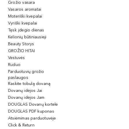
Grožio vasara
Vasaros aromatai
Moteriški kvepalai
Vyriški kvepalai
Tęsk įdegio dienas
Kelionių būtiniausieji
Beauty Storys
GROŽIO HITAI
Vestuvės
Ruduo
Parduotuvių grožio
paslaugos
Raskite tobulą dovaną
Dovanų idėjos Jai
Dovanų idėjos Jam
DOUGLAS Dovanų kortelė
DOUGLAS PDF kuponas
Atsiėmimas parduotuvėje
Click & Return