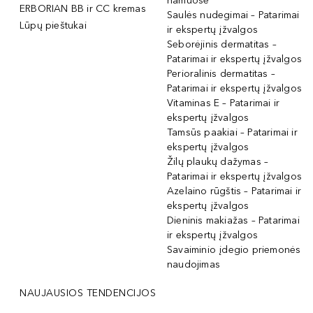
namuose
ERBORIAN BB ir CC kremas
Saulės nudegimai – Patarimai
Lūpų pieštukai
ir ekspertų įžvalgos
Seborėjinis dermatitas –
Patarimai ir ekspertų įžvalgos
Perioralinis dermatitas –
Patarimai ir ekspertų įžvalgos
Vitaminas E – Patarimai ir
ekspertų įžvalgos
Tamsūs paakiai – Patarimai ir
ekspertų įžvalgos
Žilų plaukų dažymas –
Patarimai ir ekspertų įžvalgos
Azelaino rūgštis – Patarimai ir
ekspertų įžvalgos
Dieninis makiažas – Patarimai
ir ekspertų įžvalgos
Savaiminio įdegio priemonės
naudojimas
NAUJAUSIOS TENDENCIJOS