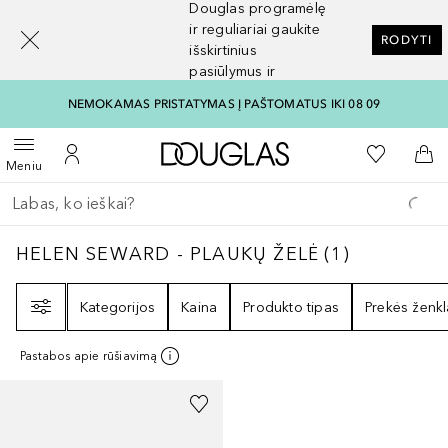
Douglas programėlę
[navigation.slideout.screenreader]
ir reguliariai gaukite
RODYTI
išskirtinius
pasiūlymus ir
nuolaidas
NEMOKAMAS PRISTATYMAS Į PAŠTOMATUS IKI 08 09
Į Douglas pagrindinį pu
Į mano nor
Atidaryti meniu
Į mano paskyrą
Į kr
Meniu
Grįžk atgal
Vykdykite paiešką
HELEN SEWARD - PLAUKŲ ŽELĖ
1
REZULTAT
HELEN SEWARD - PLAUKŲ ŽELĖ
(
1
)
Filtras
Kategorijos
Kaina
Produkto tipas
Prekės ženkl
Pastabos apie rūšiavimą