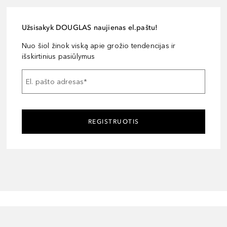
Užsisakyk DOUGLAS naujienas el.paštu!
Nuo šiol žinok viską apie grožio tendencijas ir
išskirtinius pasiūlymus
El. pašto adresas
*
REGISTRUOTIS