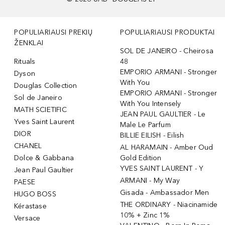
POPULIARIAUSI PREKIŲ
POPULIARIAUSI PRODUKTAI
ŽENKLAI
SOL DE JANEIRO - Cheirosa
Rituals
48
EMPORIO ARMANI - Stronger
Dyson
With You
Douglas Collection
EMPORIO ARMANI - Stronger
Sol de Janeiro
With You Intensely
MATH SCIETIFIC
JEAN PAUL GAULTIER - Le
Yves Saint Laurent
Male Le Parfum
DIOR
BILLIE EILISH - Eilish
CHANEL
AL HARAMAIN - Amber Oud
Dolce & Gabbana
Gold Edition
YVES SAINT LAURENT - Y
Jean Paul Gaultier
ARMANI - My Way
PAESE
Gisada - Ambassador Men
HUGO BOSS
THE ORDINARY - Niacinamide
Kérastase
10% + Zinc 1%
Versace