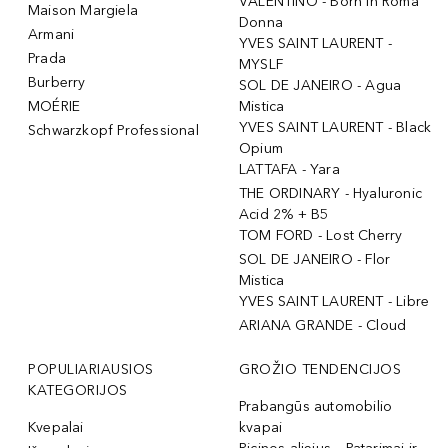
VALENTINO - Born In Roma
Maison Margiela
Donna
Armani
YVES SAINT LAURENT -
Prada
MYSLF
Burberry
SOL DE JANEIRO - Agua
MOÉRIE
Mistica
YVES SAINT LAURENT - Black
Schwarzkopf Professional
Opium
LATTAFA - Yara
THE ORDINARY - Hyaluronic
Acid 2% + B5
TOM FORD - Lost Cherry
SOL DE JANEIRO - Flor
Mistica
YVES SAINT LAURENT - Libre
ARIANA GRANDE - Cloud
POPULIARIAUSIOS
GROŽIO TENDENCIJOS
KATEGORIJOS
Prabangūs automobilio
Kvepalai
kvapai