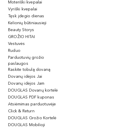
Moteriški kvepalai
Vyriški kvepalai
Tęsk įdegio dienas
Kelionių būtiniausieji
Beauty Storys
GROŽIO HITAI
Vestuvės
Ruduo
Parduotuvių grožio
paslaugos
Raskite tobulą dovaną
Dovanų idėjos Jai
Dovanų idėjos Jam
DOUGLAS Dovanų kortelė
DOUGLAS PDF kuponas
Atsiėmimas parduotuvėje
Click & Return
DOUGLAS Grožio Kortelė
DOUGLAS Mobilioji