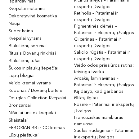
Ricinos aliejus – Patarimai ir
Išpardavimas
ekspertų įžvalgos
Kvepalai moterims
Retinolis – Patarimai ir
Dekoratyvinė kosmetika
ekspertų įžvalgos
Nauja
Pigmentinės dėmės –
Super kaina
Patarimai ir ekspertų įžvalgos
Kvepalai vyrams
Glicerinas – Patarimai ir
Blakstienų serumai
ekspertų įžvalgos
Salicilo rūgštis – Patarimai ir
Rituals Dovanų rinkiniai
ekspertų įžvalgos
Blakstienų tušai
Veido odos priežiūros rutina:
Šukos ir plaukų šepečiai
teisinga tvarka
Lūpų blizgiai
Antakių laminavimas –
Veido kremai vyrams
Patarimai ir ekspertų įžvalgos
Kuponas / Dovanų kortelė
Ką daryti, kad garbanos
Douglas Collection Kvepalai
išliktų ilgiau
Rožinė – Patarimai ir ekspertų
Bronzantai
įžvalgos
Nišiniai unisex kvepalai
Prancūziškas manikiūras
Skaistalai
namuose
ERBORIAN BB ir CC kremas
Saulės nudegimai – Patarimai
Lūpų pieštukai
ir ekspertų įžvalgos