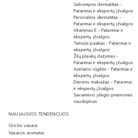
Seborėjinis dermatitas –
Patarimai ir ekspertų įžvalgos
Perioralinis dermatitas –
Patarimai ir ekspertų įžvalgos
Vitaminas E – Patarimai ir
ekspertų įžvalgos
Tamsūs paakiai – Patarimai ir
ekspertų įžvalgos
Žilų plaukų dažymas –
Patarimai ir ekspertų įžvalgos
Azelaino rūgštis – Patarimai ir
ekspertų įžvalgos
Dieninis makiažas – Patarimai
ir ekspertų įžvalgos
Savaiminio įdegio priemonės
naudojimas
NAUJAUSIOS TENDENCIJOS
Grožio vasara
Vasaros aromatai