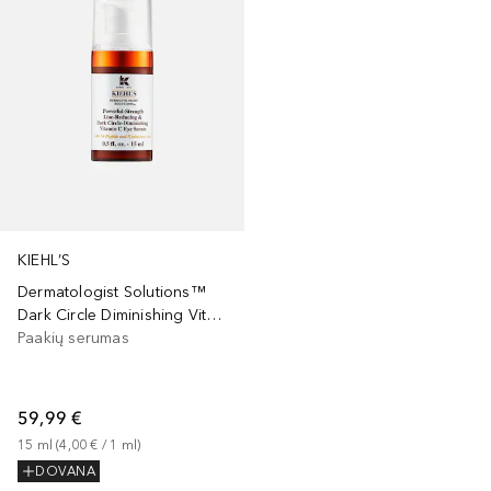
KIEHL’S
Dermatologist Solutions™
Dark Circle Diminishing Vitamin C
Paakių serumas
59,99 €
15
ml
 (
4,00 €
 / 
1
ml
)
DOVANA