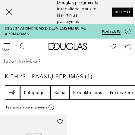
Douglas programėlę
[navigation.slideout.screenreader]
ir reguliariai gaukite
RODYTI
išskirtinius
pasiūlymus ir
nuolaidas
IKI 25%* ATRINKTIEMS DIDESNIEMS NEI 80 ML
Kodas:
BIG
AROMATAMS
Į Douglas pagrindinį pu
Į mano nor
Atidaryti meniu
Į mano paskyrą
Į kr
Meniu
Grįžk atgal
Vykdykite paiešką
KIEHL’S - PAAKIŲ SERUMAS
1
REZULTATAI
KIEHL’S - PAAKIŲ SERUMAS
(
1
)
Filtras
Kategorijos
Kaina
Produkto tipas
Prekės ženkl
Pastabos apie rūšiavimą