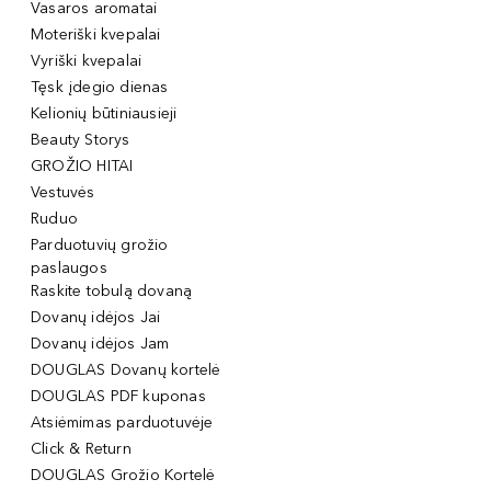
Vasaros aromatai
Moteriški kvepalai
Vyriški kvepalai
Tęsk įdegio dienas
Kelionių būtiniausieji
Beauty Storys
GROŽIO HITAI
Vestuvės
Ruduo
Parduotuvių grožio
paslaugos
Raskite tobulą dovaną
Dovanų idėjos Jai
Dovanų idėjos Jam
DOUGLAS Dovanų kortelė
DOUGLAS PDF kuponas
Atsiėmimas parduotuvėje
Click & Return
DOUGLAS Grožio Kortelė