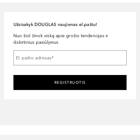
Užsisakyk DOUGLAS naujienas el.paštu!
Nuo šiol žinok viską apie grožio tendencijas ir
išskirtinius pasiūlymus
El. pašto adresas
*
REGISTRUOTIS