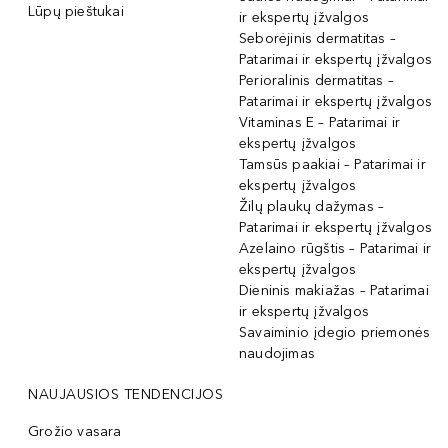
Lūpų pieštukai
ir ekspertų įžvalgos
Seborėjinis dermatitas –
Patarimai ir ekspertų įžvalgos
Perioralinis dermatitas –
Patarimai ir ekspertų įžvalgos
Vitaminas E – Patarimai ir
ekspertų įžvalgos
Tamsūs paakiai – Patarimai ir
ekspertų įžvalgos
Žilų plaukų dažymas –
Patarimai ir ekspertų įžvalgos
Azelaino rūgštis – Patarimai ir
ekspertų įžvalgos
Dieninis makiažas – Patarimai
ir ekspertų įžvalgos
Savaiminio įdegio priemonės
naudojimas
NAUJAUSIOS TENDENCIJOS
Grožio vasara