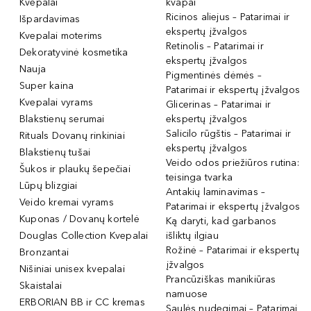
Kvepalai
kvapai
Ricinos aliejus – Patarimai ir
Išpardavimas
ekspertų įžvalgos
Kvepalai moterims
Retinolis – Patarimai ir
Dekoratyvinė kosmetika
ekspertų įžvalgos
Nauja
Pigmentinės dėmės –
Super kaina
Patarimai ir ekspertų įžvalgos
Kvepalai vyrams
Glicerinas – Patarimai ir
Blakstienų serumai
ekspertų įžvalgos
Salicilo rūgštis – Patarimai ir
Rituals Dovanų rinkiniai
ekspertų įžvalgos
Blakstienų tušai
Veido odos priežiūros rutina:
Šukos ir plaukų šepečiai
teisinga tvarka
Lūpų blizgiai
Antakių laminavimas –
Veido kremai vyrams
Patarimai ir ekspertų įžvalgos
Kuponas / Dovanų kortelė
Ką daryti, kad garbanos
Douglas Collection Kvepalai
išliktų ilgiau
Rožinė – Patarimai ir ekspertų
Bronzantai
įžvalgos
Nišiniai unisex kvepalai
Prancūziškas manikiūras
Skaistalai
namuose
ERBORIAN BB ir CC kremas
Saulės nudegimai – Patarimai