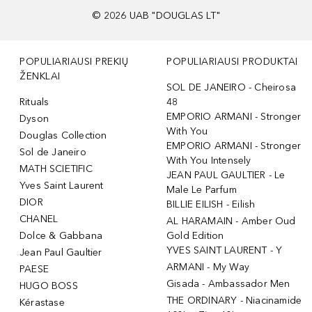
©
2026
UAB "DOUGLAS LT"
POPULIARIAUSI PREKIŲ
POPULIARIAUSI PRODUKTAI
ŽENKLAI
SOL DE JANEIRO - Cheirosa
Rituals
48
EMPORIO ARMANI - Stronger
Dyson
With You
Douglas Collection
EMPORIO ARMANI - Stronger
Sol de Janeiro
With You Intensely
MATH SCIETIFIC
JEAN PAUL GAULTIER - Le
Yves Saint Laurent
Male Le Parfum
DIOR
BILLIE EILISH - Eilish
CHANEL
AL HARAMAIN - Amber Oud
Dolce & Gabbana
Gold Edition
YVES SAINT LAURENT - Y
Jean Paul Gaultier
ARMANI - My Way
PAESE
Gisada - Ambassador Men
HUGO BOSS
THE ORDINARY - Niacinamide
Kérastase