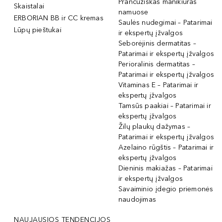
Prancūziškas manikiūras
Skaistalai
namuose
ERBORIAN BB ir CC kremas
Saulės nudegimai – Patarimai
Lūpų pieštukai
ir ekspertų įžvalgos
Seborėjinis dermatitas –
Patarimai ir ekspertų įžvalgos
Perioralinis dermatitas –
Patarimai ir ekspertų įžvalgos
Vitaminas E – Patarimai ir
ekspertų įžvalgos
Tamsūs paakiai – Patarimai ir
ekspertų įžvalgos
Žilų plaukų dažymas –
Patarimai ir ekspertų įžvalgos
Azelaino rūgštis – Patarimai ir
ekspertų įžvalgos
Dieninis makiažas – Patarimai
ir ekspertų įžvalgos
Savaiminio įdegio priemonės
naudojimas
NAUJAUSIOS TENDENCIJOS