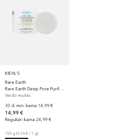
KIEHL’S
Rare Earth
Rare Earth Deep Pore Purifying Concentrated Facial Cleansing Bar
Veido muilas
30 d. min. kaina
14,99 €
14,99 €
Reguliari kaina
24,99 €
150
g
 (
0,10 €
 / 
1
g
)