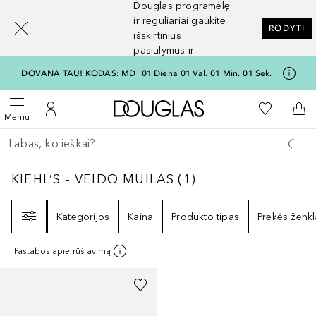
Douglas programėlę
[navigation.slideout.screenreader]
ir reguliariai gaukite
RODYTI
išskirtinius
pasiūlymus ir
nuolaidas
DOVANA TAU! KODAS: MD
01
Diena
01
Val.
01
Min.
01
Sek.
Į Douglas pagrindinį pu
Į mano nor
Atidaryti meniu
Į mano paskyrą
Į kr
Meniu
Grįžk atgal
Vykdykite paiešką
KIEHL’S - VEIDO MUILAS
1
REZULTATAI
KIEHL’S - VEIDO MUILAS
(
1
)
Filtras
Kategorijos
Kaina
Produkto tipas
Prekės ženkl
Pastabos apie rūšiavimą