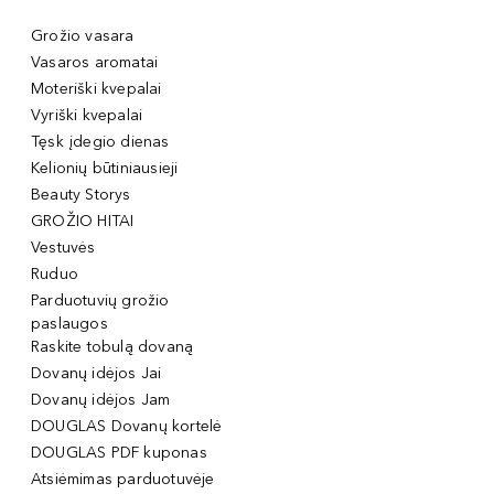
Grožio vasara
Vasaros aromatai
Moteriški kvepalai
Vyriški kvepalai
Tęsk įdegio dienas
Kelionių būtiniausieji
Beauty Storys
GROŽIO HITAI
Vestuvės
Ruduo
Parduotuvių grožio
paslaugos
Raskite tobulą dovaną
Dovanų idėjos Jai
Dovanų idėjos Jam
DOUGLAS Dovanų kortelė
DOUGLAS PDF kuponas
Atsiėmimas parduotuvėje