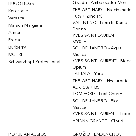
Gisada - Ambassador Men
HUGO BOSS
THE ORDINARY - Niacinamide
Kérastase
10% + Zinc 1%
Versace
VALENTINO - Born In Roma
Maison Margiela
Donna
Armani
YVES SAINT LAURENT -
Prada
MYSLF
Burberry
SOL DE JANEIRO - Agua
MOÉRIE
Mistica
YVES SAINT LAURENT - Black
Schwarzkopf Professional
Opium
LATTAFA - Yara
THE ORDINARY - Hyaluronic
Acid 2% + B5
TOM FORD - Lost Cherry
SOL DE JANEIRO - Flor
Mistica
YVES SAINT LAURENT - Libre
ARIANA GRANDE - Cloud
POPULIARIAUSIOS
GROŽIO TENDENCIJOS