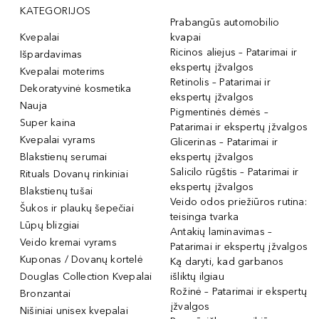
KATEGORIJOS
Prabangūs automobilio
Kvepalai
kvapai
Ricinos aliejus – Patarimai ir
Išpardavimas
ekspertų įžvalgos
Kvepalai moterims
Retinolis – Patarimai ir
Dekoratyvinė kosmetika
ekspertų įžvalgos
Nauja
Pigmentinės dėmės –
Super kaina
Patarimai ir ekspertų įžvalgos
Kvepalai vyrams
Glicerinas – Patarimai ir
Blakstienų serumai
ekspertų įžvalgos
Salicilo rūgštis – Patarimai ir
Rituals Dovanų rinkiniai
ekspertų įžvalgos
Blakstienų tušai
Veido odos priežiūros rutina:
Šukos ir plaukų šepečiai
teisinga tvarka
Lūpų blizgiai
Antakių laminavimas –
Veido kremai vyrams
Patarimai ir ekspertų įžvalgos
Kuponas / Dovanų kortelė
Ką daryti, kad garbanos
Douglas Collection Kvepalai
išliktų ilgiau
Rožinė – Patarimai ir ekspertų
Bronzantai
įžvalgos
Nišiniai unisex kvepalai