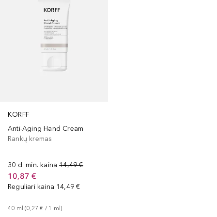
KORFF
Anti-Aging Hand Cream
Rankų kremas
30 d. min. kaina
14,49 €
10,87 €
Reguliari kaina
14,49 €
40
ml
 (
0,27 €
 / 
1
ml
)