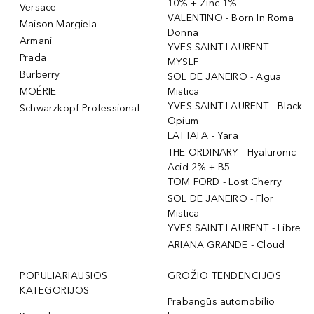
10% + Zinc 1%
Versace
VALENTINO - Born In Roma
Maison Margiela
Donna
Armani
YVES SAINT LAURENT -
Prada
MYSLF
Burberry
SOL DE JANEIRO - Agua
MOÉRIE
Mistica
YVES SAINT LAURENT - Black
Schwarzkopf Professional
Opium
LATTAFA - Yara
THE ORDINARY - Hyaluronic
Acid 2% + B5
TOM FORD - Lost Cherry
SOL DE JANEIRO - Flor
Mistica
YVES SAINT LAURENT - Libre
ARIANA GRANDE - Cloud
POPULIARIAUSIOS
GROŽIO TENDENCIJOS
KATEGORIJOS
Prabangūs automobilio