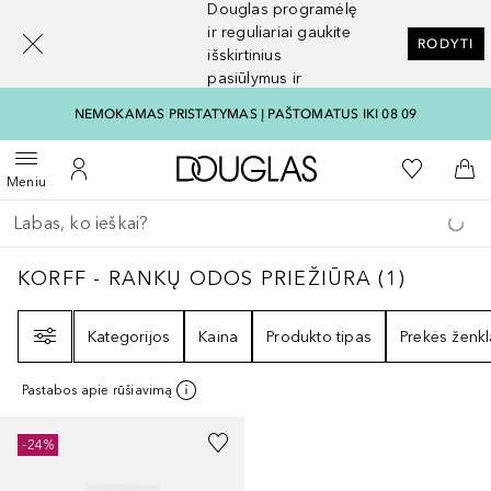
Douglas programėlę
[navigation.slideout.screenreader]
ir reguliariai gaukite
RODYTI
išskirtinius
pasiūlymus ir
nuolaidas
NEMOKAMAS PRISTATYMAS Į PAŠTOMATUS IKI 08 09
Į Douglas pagrindinį pu
Į mano nor
Atidaryti meniu
Į mano paskyrą
Į kr
Meniu
Grįžk atgal
Vykdykite paiešką
KORFF - RANKŲ ODOS PRIEŽIŪRA
1
REZULT
KORFF - RANKŲ ODOS PRIEŽIŪRA
(
1
)
Filtras
Kategorijos
Kaina
Produkto tipas
Prekės ženkl
Pastabos apie rūšiavimą
-24%