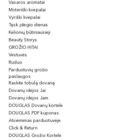
Vasaros aromatai
Moteriški kvepalai
Vyriški kvepalai
Tęsk įdegio dienas
Kelionių būtiniausieji
Beauty Storys
GROŽIO HITAI
Vestuvės
Ruduo
Parduotuvių grožio
paslaugos
Raskite tobulą dovaną
Dovanų idėjos Jai
Dovanų idėjos Jam
DOUGLAS Dovanų kortelė
DOUGLAS PDF kuponas
Atsiėmimas parduotuvėje
Click & Return
DOUGLAS Grožio Kortelė