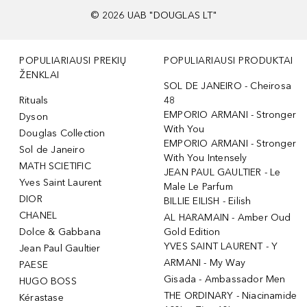
©
2026
UAB "DOUGLAS LT"
POPULIARIAUSI PREKIŲ
POPULIARIAUSI PRODUKTAI
ŽENKLAI
SOL DE JANEIRO - Cheirosa
Rituals
48
EMPORIO ARMANI - Stronger
Dyson
With You
Douglas Collection
EMPORIO ARMANI - Stronger
Sol de Janeiro
With You Intensely
MATH SCIETIFIC
JEAN PAUL GAULTIER - Le
Yves Saint Laurent
Male Le Parfum
DIOR
BILLIE EILISH - Eilish
CHANEL
AL HARAMAIN - Amber Oud
Dolce & Gabbana
Gold Edition
YVES SAINT LAURENT - Y
Jean Paul Gaultier
ARMANI - My Way
PAESE
Gisada - Ambassador Men
HUGO BOSS
THE ORDINARY - Niacinamide
Kérastase