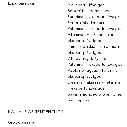
Lūpų pieštukai
ir ekspertų įžvalgos
Seborėjinis dermatitas –
Patarimai ir ekspertų įžvalgos
Perioralinis dermatitas –
Patarimai ir ekspertų įžvalgos
Vitaminas E – Patarimai ir
ekspertų įžvalgos
Tamsūs paakiai – Patarimai ir
ekspertų įžvalgos
Žilų plaukų dažymas –
Patarimai ir ekspertų įžvalgos
Azelaino rūgštis – Patarimai ir
ekspertų įžvalgos
Dieninis makiažas – Patarimai
ir ekspertų įžvalgos
Savaiminio įdegio priemonės
naudojimas
NAUJAUSIOS TENDENCIJOS
Grožio vasara