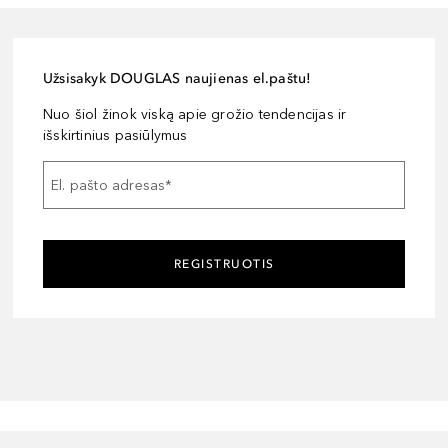
Užsisakyk DOUGLAS naujienas el.paštu!
Nuo šiol žinok viską apie grožio tendencijas ir
išskirtinius pasiūlymus
El. pašto adresas
*
REGISTRUOTIS