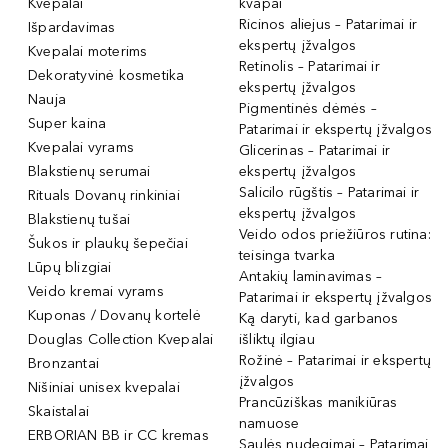
Kvepalai
kvapai
Ricinos aliejus – Patarimai ir
Išpardavimas
ekspertų įžvalgos
Kvepalai moterims
Retinolis – Patarimai ir
Dekoratyvinė kosmetika
ekspertų įžvalgos
Nauja
Pigmentinės dėmės –
Super kaina
Patarimai ir ekspertų įžvalgos
Kvepalai vyrams
Glicerinas – Patarimai ir
Blakstienų serumai
ekspertų įžvalgos
Salicilo rūgštis – Patarimai ir
Rituals Dovanų rinkiniai
ekspertų įžvalgos
Blakstienų tušai
Veido odos priežiūros rutina:
Šukos ir plaukų šepečiai
teisinga tvarka
Lūpų blizgiai
Antakių laminavimas –
Veido kremai vyrams
Patarimai ir ekspertų įžvalgos
Kuponas / Dovanų kortelė
Ką daryti, kad garbanos
Douglas Collection Kvepalai
išliktų ilgiau
Rožinė – Patarimai ir ekspertų
Bronzantai
įžvalgos
Nišiniai unisex kvepalai
Prancūziškas manikiūras
Skaistalai
namuose
ERBORIAN BB ir CC kremas
Saulės nudegimai – Patarimai