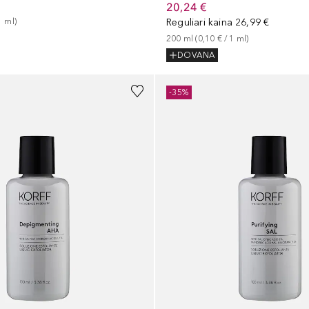
20,24 €
1
ml
)
Reguliari kaina
26,99 €
200
ml
 (
0,10 €
 / 
1
ml
)
DOVANA
-35%