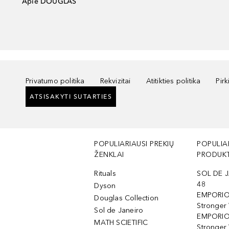
Apie DOUGLAS
Privatumo politika
Rekvizitai
Atitikties politika
Pir
ATSISAKYTI SUTARTIES
POPULIARIAUSI PREKIŲ
POPULIA
ŽENKLAI
PRODUKT
Rituals
SOL DE J
48
Dyson
EMPORIO
Douglas Collection
Stronger
Sol de Janeiro
EMPORIO
MATH SCIETIFIC
Stronger 