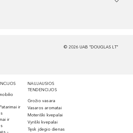
©
2026
UAB "DOUGLAS LT"
NCIJOS
NAUJAUSIOS
TENDENCIJOS
mobilio
Grožio vasara
Patarimai ir
Vasaros aromatai
os
Moteriški kvepalai
mai ir
Vyriški kvepalai
os
Tęsk įdegio dienas
mės –