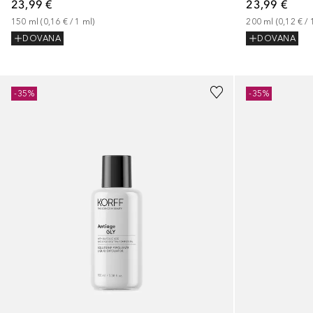
23,99 €
23,99 €
150
ml
 (
0,16 €
 / 
1
ml
)
200
ml
 (
0,12 €
 / 
DOVANA
DOVANA
-35%
-35%