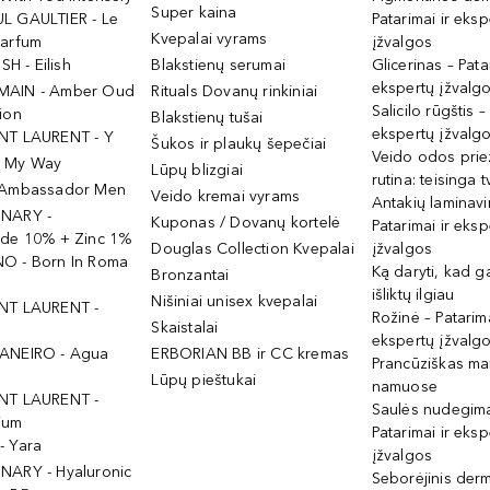
Super kaina
L GAULTIER - Le
Patarimai ir eksp
Kvepalai vyrams
Parfum
įžvalgos
ISH - Eilish
Blakstienų serumai
Glicerinas – Pata
ekspertų įžvalg
MAIN - Amber Oud
Rituals Dovanų rinkiniai
Salicilo rūgštis –
ion
Blakstienų tušai
ekspertų įžvalg
NT LAURENT - Y
Šukos ir plaukų šepečiai
Veido odos prie
- My Way
Lūpų blizgiai
rutina: teisinga 
 Ambassador Men
Veido kremai vyrams
Antakių laminav
INARY -
Kuponas / Dovanų kortelė
Patarimai ir eksp
ide 10% + Zinc 1%
Douglas Collection Kvepalai
įžvalgos
O - Born In Roma
Ką daryti, kad 
Bronzantai
išliktų ilgiau
Nišiniai unisex kvepalai
NT LAURENT -
Rožinė – Patarima
Skaistalai
ekspertų įžvalg
ANEIRO - Agua
ERBORIAN BB ir CC kremas
Prancūziškas ma
Lūpų pieštukai
namuose
NT LAURENT -
Saulės nudegima
ium
Patarimai ir eksp
- Yara
įžvalgos
NARY - Hyaluronic
Seborėjinis derm