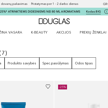
ovanų pakavimas Pristatymas per 1 - 2 darbo dienas
GR
I 25%* ATRINKTIEMS DIDESNIEMS NEI 80 ML AROMATAMS
Kodas:
BIG
Į Douglas pagrindinį pu
ŽINA VASARA
K-BEAUTY
AKCIJOS
PREKIŲ ŽENKLAI
meniu
aryti Amžina vasara meniu
Atidaryti AKCIJOS meniu
Atidaryti PREKIŲ 
(
7
)
I
7
REZULTATAI
a
Produkto savybės
Spec.pasiūlymas
Odos tipas
-25%