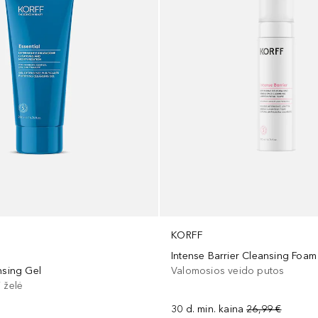
KORFF
Intense Barrier Cleansing Foam
nsing Gel
Valomosios veido putos
 želė
30 d. min. kaina
26,99 €