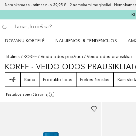
Nemokamas siuntimas nuo 39,95 € 2 nemokami mėginėliai Nemokamas d
IK
Grįžk atgal
Vykdykite paiešką
DOVANŲ KORTELĖ
NAUJIENOS IR TENDENCIJOS
AM
Atidaryti NAUJIENOS IR TENDENCIJOS 
Atid
Titulinis
KORFF
Veido odos priežiūra
Veido odos prausikliai
KORFF - VEIDO ODOS PRAUSIKLIAI
KORFF - VEIDO ODOS PRAUSIKLIA
Filtras
Kaina
Produkto tipas
Prekės ženklas
Kam skirt
Pastabos apie rūšiavimą