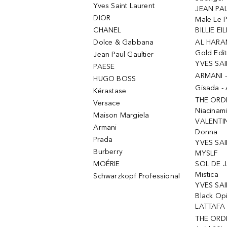
Yves Saint Laurent
JEAN PAU
DIOR
Male Le 
CHANEL
BILLIE EIL
Dolce & Gabbana
AL HARA
Gold Edit
Jean Paul Gaultier
YVES SAI
PAESE
ARMANI 
HUGO BOSS
Gisada -
Kérastase
THE ORD
Versace
Niacinam
Maison Margiela
VALENTIN
Armani
Donna
Prada
YVES SAI
Burberry
MYSLF
MOÉRIE
SOL DE J
Mistica
Schwarzkopf Professional
YVES SAI
Black Op
LATTAFA 
THE ORDI