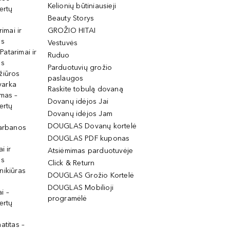
Kelionių būtiniausieji
ertų
Beauty Storys
rimai ir
GROŽIO HITAI
os
Vestuvės
 Patarimai ir
Ruduo
os
Parduotuvių grožio
žiūros
paslaugos
tvarka
Raskite tobulą dovaną
imas –
Dovanų idėjos Jai
ertų
Dovanų idėjos Jam
DOUGLAS Dovanų kortelė
garbanos
DOUGLAS PDF kuponas
i ir
Atsiėmimas parduotuvėje
os
Click & Return
nikiūras
DOUGLAS Grožio Kortelė
DOUGLAS Mobilioji
i –
programėlė
ertų
atitas –