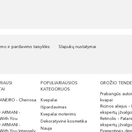
kimo ir pardavimo taisyklės
Slapukų nustatymai
RIAUSI
POPULIARIAUSIOS
GROŽIO TENDE
AI
KATEGORIJOS
Prabangūs auto
ANEIRO - Cheirosa
Kvepalai
kvapai
Ricinos aliejus – 
Išpardavimas
 ARMANI -
ekspertų įžvalg
Kvepalai moterims
 With You
Retinolis – Patari
Dekoratyvinė kosmetika
 ARMANI -
ekspertų įžvalg
Nauja
With You Intensely
Pigmentinės dė