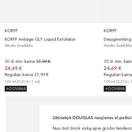
KORFF
KORFF
Depigmenting 
KORFF Antiage GLY Liquid Exfoliator
Veido šveitikli
Veido šveitiklis
30 d. min. kai
30 d. min. kaina
37,99 €
24,69 €
24,69 €
Reguliari kain
Reguliari kaina
37,99 €
100
ml
 (
0,25 €
 / 
100
ml
 (
0,25 €
 / 
1
ml
)
DOVANA
DOVANA
Užsisakyk DOUGLAS naujienas el.paštu!
Nuo šiol žinok viską apie grožio tendencij