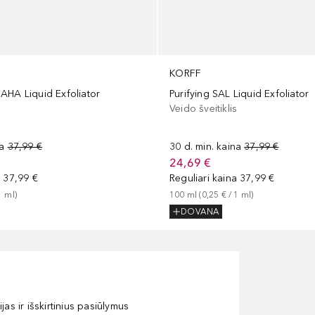
KORFF
AHA Liquid Exfoliator
Purifying SAL Liquid Exfoliator
s
Veido šveitiklis
na
37,99 €
30 d. min. kaina
37,99 €
24,69 €
a
37,99 €
Reguliari kaina
37,99 €
1
ml
)
100
ml
 (
0,25 €
 / 
1
ml
)
DOVANA
as ir išskirtinius pasiūlymus