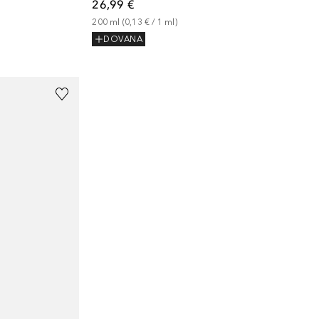
26,99 €
200
ml
 (
0,13 €
 / 
1
ml
)
DOVANA