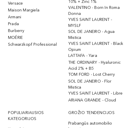
10% + Zinc 1%
Versace
VALENTINO - Born In Roma
Maison Margiela
Donna
Armani
YVES SAINT LAURENT -
Prada
MYSLF
Burberry
SOL DE JANEIRO - Agua
MOÉRIE
Mistica
YVES SAINT LAURENT - Black
Schwarzkopf Professional
Opium
LATTAFA - Yara
THE ORDINARY - Hyaluronic
Acid 2% + B5
TOM FORD - Lost Cherry
SOL DE JANEIRO - Flor
Mistica
YVES SAINT LAURENT - Libre
ARIANA GRANDE - Cloud
POPULIARIAUSIOS
GROŽIO TENDENCIJOS
KATEGORIJOS
Prabangūs automobilio