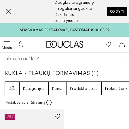
Douglas programėlę
[navigation.slideout.screenreader]
ir reguliariai gaukite
RODYTI
išskirtinius
pasiūlymus ir
nuolaidas
NEMOKAMAS PRISTATYMAS Į PAŠTOMATUS IKI 08 09
Į Douglas pagrindinį pu
Į mano nor
Atidaryti meniu
Į mano paskyrą
Į kr
Meniu
Grįžk atgal
Vykdykite paiešką
KUKLA - PLAUKŲ FORMAVIMAS
1
REZULTAT
KUKLA - PLAUKŲ FORMAVIMAS
(
1
)
Filtras
Kategorijos
Kaina
Produkto tipas
Prekės ženkl
Pastabos apie rūšiavimą
-25%