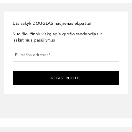
Užsisakyk DOUGLAS naujienas el.paštu!
Nuo šiol žinok viską apie grožio tendencijas ir
išskirtinius pasiūlymus
El. pašto adresas
*
REGISTRUOTIS