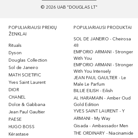
©
2026
UAB "DOUGLAS LT"
POPULIARIAUSI PREKIŲ
POPULIARIAUSI PRODUKTAI
ŽENKLAI
SOL DE JANEIRO - Cheirosa
Rituals
48
EMPORIO ARMANI - Stronger
Dyson
With You
Douglas Collection
EMPORIO ARMANI - Stronger
Sol de Janeiro
With You Intensely
MATH SCIETIFIC
JEAN PAUL GAULTIER - Le
Yves Saint Laurent
Male Le Parfum
DIOR
BILLIE EILISH - Eilish
CHANEL
AL HARAMAIN - Amber Oud
Dolce & Gabbana
Gold Edition
YVES SAINT LAURENT - Y
Jean Paul Gaultier
ARMANI - My Way
PAESE
Gisada - Ambassador Men
HUGO BOSS
THE ORDINARY - Niacinamide
Kérastase