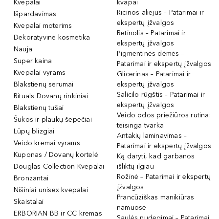
Kvepalai
kvapai
Ricinos aliejus – Patarimai ir
Išpardavimas
ekspertų įžvalgos
Kvepalai moterims
Retinolis – Patarimai ir
Dekoratyvinė kosmetika
ekspertų įžvalgos
Nauja
Pigmentinės dėmės –
Super kaina
Patarimai ir ekspertų įžvalgos
Kvepalai vyrams
Glicerinas – Patarimai ir
Blakstienų serumai
ekspertų įžvalgos
Salicilo rūgštis – Patarimai ir
Rituals Dovanų rinkiniai
ekspertų įžvalgos
Blakstienų tušai
Veido odos priežiūros rutina:
Šukos ir plaukų šepečiai
teisinga tvarka
Lūpų blizgiai
Antakių laminavimas –
Veido kremai vyrams
Patarimai ir ekspertų įžvalgos
Kuponas / Dovanų kortelė
Ką daryti, kad garbanos
Douglas Collection Kvepalai
išliktų ilgiau
Rožinė – Patarimai ir ekspertų
Bronzantai
įžvalgos
Nišiniai unisex kvepalai
Prancūziškas manikiūras
Skaistalai
namuose
ERBORIAN BB ir CC kremas
Saulės nudegimai – Patarimai