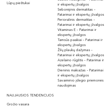
Lūpų pieštukai
ir ekspertų įžvalgos
Seborėjinis dermatitas –
Patarimai ir ekspertų įžvalgos
Perioralinis dermatitas –
Patarimai ir ekspertų įžvalgos
Vitaminas E – Patarimai ir
ekspertų įžvalgos
Tamsūs paakiai – Patarimai ir
ekspertų įžvalgos
Žilų plaukų dažymas –
Patarimai ir ekspertų įžvalgos
Azelaino rūgštis – Patarimai ir
ekspertų įžvalgos
Dieninis makiažas – Patarimai
ir ekspertų įžvalgos
Savaiminio įdegio priemonės
naudojimas
NAUJAUSIOS TENDENCIJOS
Grožio vasara