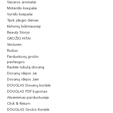
Vasaros aromatai
Moteriški kvepalai
Vyriški kvepalai
Tęsk įdegio dienas
Kelionių būtiniausieji
Beauty Storys
GROŽIO HITAI
Vestuvės
Ruduo
Parduotuvių grožio
paslaugos
Raskite tobulą dovaną
Dovanų idėjos Jai
Dovanų idėjos Jam
DOUGLAS Dovanų kortelė
DOUGLAS PDF kuponas
Atsiėmimas parduotuvėje
Click & Return
DOUGLAS Grožio Kortelė