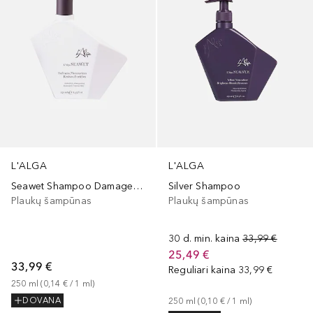
L'ALGA
L'ALGA
Seawet Shampoo Damaged Treated Hair
Silver Shampoo
Plaukų šampūnas
Plaukų šampūnas
30 d. min. kaina
33,99 €
25,49 €
33,99 €
Reguliari kaina
33,99 €
250
ml
 (
0,14 €
 / 
1
ml
)
DOVANA
250
ml
 (
0,10 €
 / 
1
ml
)