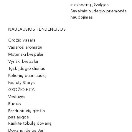
ir ekspertų įžvalgos
Savaiminio įdegio priemonės
naudojimas
NAUJAUSIOS TENDENCIJOS
Grožio vasara
Vasaros aromatai
Moteriški kvepalai
Vyriški kvepalai
Tęsk įdegio dienas
Kelionių būtiniausieji
Beauty Storys
GROŽIO HITAI
Vestuvės
Ruduo
Parduotuvių grožio
paslaugos
Raskite tobulą dovaną
Dovanų idėjos Jai