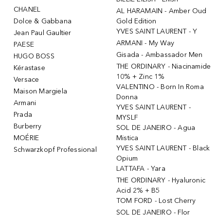
CHANEL
AL HARAMAIN - Amber Oud
Dolce & Gabbana
Gold Edition
YVES SAINT LAURENT - Y
Jean Paul Gaultier
ARMANI - My Way
PAESE
Gisada - Ambassador Men
HUGO BOSS
THE ORDINARY - Niacinamide
Kérastase
10% + Zinc 1%
Versace
VALENTINO - Born In Roma
Maison Margiela
Donna
Armani
YVES SAINT LAURENT -
Prada
MYSLF
Burberry
SOL DE JANEIRO - Agua
MOÉRIE
Mistica
YVES SAINT LAURENT - Black
Schwarzkopf Professional
Opium
LATTAFA - Yara
THE ORDINARY - Hyaluronic
Acid 2% + B5
TOM FORD - Lost Cherry
SOL DE JANEIRO - Flor