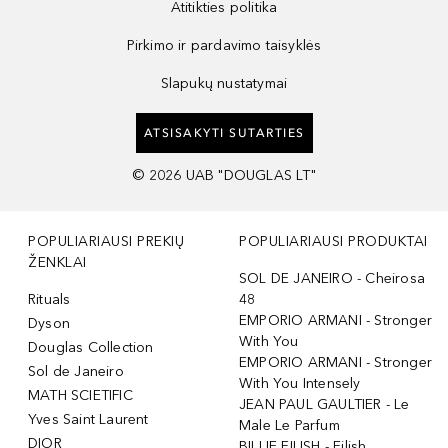
Atitikties politika
Pirkimo ir pardavimo taisyklės
Slapukų nustatymai
ATSISAKYTI SUTARTIES
©
2026
UAB "DOUGLAS LT"
POPULIARIAUSI PREKIŲ
POPULIARIAUSI PRODUKTAI
ŽENKLAI
SOL DE JANEIRO - Cheirosa
Rituals
48
EMPORIO ARMANI - Stronger
Dyson
With You
Douglas Collection
EMPORIO ARMANI - Stronger
Sol de Janeiro
With You Intensely
MATH SCIETIFIC
JEAN PAUL GAULTIER - Le
Yves Saint Laurent
Male Le Parfum
DIOR
BILLIE EILISH - Eilish