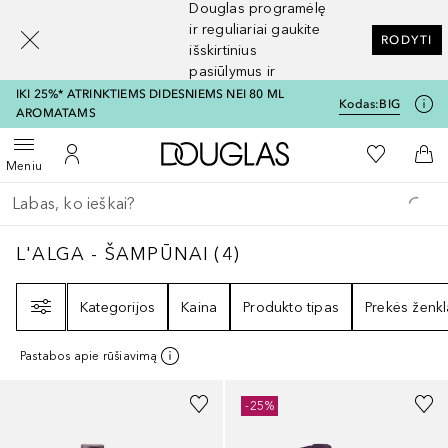
Douglas programėlę
[navigation.slideout.screenreader]
ir reguliariai gaukite
RODYTI
išskirtinius
pasiūlymus ir
nuolaidas
IKI 25%* ATRINKTIEMS DIDESNIEMS NEI 80 ML
Kodas:
BIG
AROMATAMS
Į Douglas pagrindinį pu
Į mano nor
Atidaryti meniu
Į mano paskyrą
Į kr
Meniu
Grįžk atgal
Vykdykite paiešką
L'ALGA - ŠAMPŪNAI
4
REZULTATAI
L'ALGA - ŠAMPŪNAI
(
4
)
Filtras
Kategorijos
Kaina
Produkto tipas
Prekės ženkl
Pastabos apie rūšiavimą
-25%