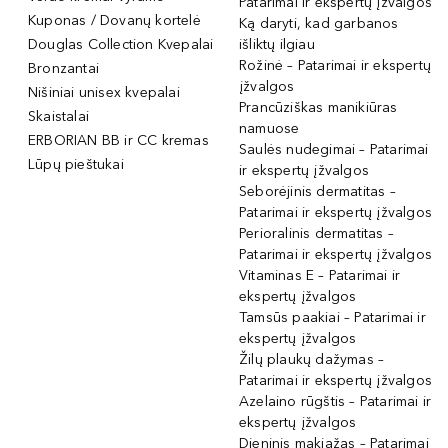
Patarimai ir ekspertų įžvalgos
Kuponas / Dovanų kortelė
Ką daryti, kad garbanos
Douglas Collection Kvepalai
išliktų ilgiau
Rožinė – Patarimai ir ekspertų
Bronzantai
įžvalgos
Nišiniai unisex kvepalai
Prancūziškas manikiūras
Skaistalai
namuose
ERBORIAN BB ir CC kremas
Saulės nudegimai – Patarimai
Lūpų pieštukai
ir ekspertų įžvalgos
Seborėjinis dermatitas –
Patarimai ir ekspertų įžvalgos
Perioralinis dermatitas –
Patarimai ir ekspertų įžvalgos
Vitaminas E – Patarimai ir
ekspertų įžvalgos
Tamsūs paakiai – Patarimai ir
ekspertų įžvalgos
Žilų plaukų dažymas –
Patarimai ir ekspertų įžvalgos
Azelaino rūgštis – Patarimai ir
ekspertų įžvalgos
Dieninis makiažas – Patarimai