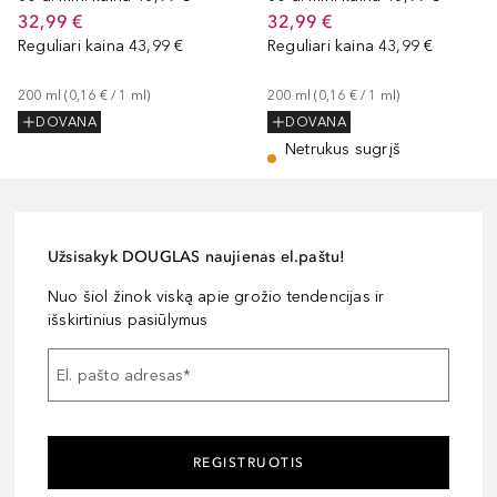
32,99 €
32,99 €
Reguliari kaina
43,99 €
Reguliari kaina
43,99 €
200
ml
 (
0,16 €
 / 
1
ml
)
200
ml
 (
0,16 €
 / 
1
ml
)
DOVANA
DOVANA
Netrukus sugrįš
Užsisakyk DOUGLAS naujienas el.paštu!
Nuo šiol žinok viską apie grožio tendencijas ir
išskirtinius pasiūlymus
El. pašto adresas
*
REGISTRUOTIS