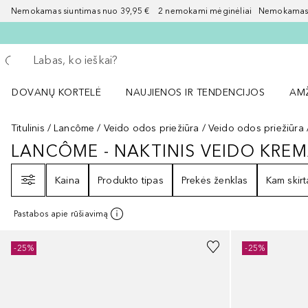
Nemokamas siuntimas nuo 39,95 € 2 nemokami mėginėliai Nemokamas d
Grįžk atgal
Vykdykite paiešką
DOVANŲ KORTELĖ
NAUJIENOS IR TENDENCIJOS
AM
Atidaryti NAUJIENOS IR TENDENCIJOS 
Atid
Titulinis
Lancôme
Veido odos priežiūra
Veido odos priežiūra
LANCÔME - NAKTINIS VEIDO KRE
LANCÔME - NAKTINIS VEIDO KR
Filtras
Kaina
Produkto tipas
Prekės ženklas
Kam skirt
Pastabos apie rūšiavimą
-25%
-25%