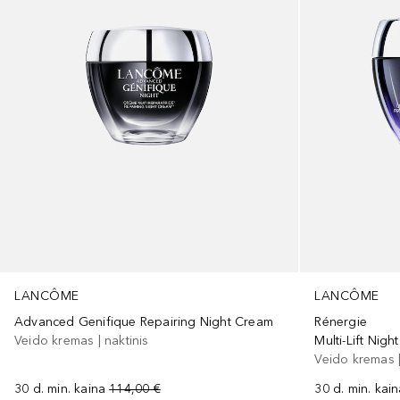
LANCÔME
LANCÔME
Advanced Genifique Repairing Night Cream
Rénergie
Veido kremas | naktinis
Multi-Lift Nig
Veido kremas |
30 d. min. kaina
114,00 €
30 d. min. kai