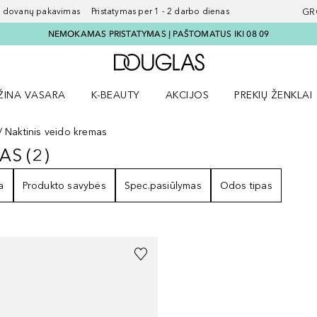
ovanų pakavimas Pristatymas per 1 - 2 darbo dienas
GR
NEMOKAMAS PRISTATYMAS Į PAŠTOMATUS IKI 08 09
Į Douglas pagrindinį pu
ŽINA VASARA
K-BEAUTY
AKCIJOS
PREKIŲ ŽENKLAI
meniu
aryti Amžina vasara meniu
Atidaryti AKCIJOS meniu
Atidaryti PREKIŲ 
Naktinis veido kremas
MAS
(
2
)
EMAS
2
REZULTATAI
a
Produkto savybės
Spec.pasiūlymas
Odos tipas