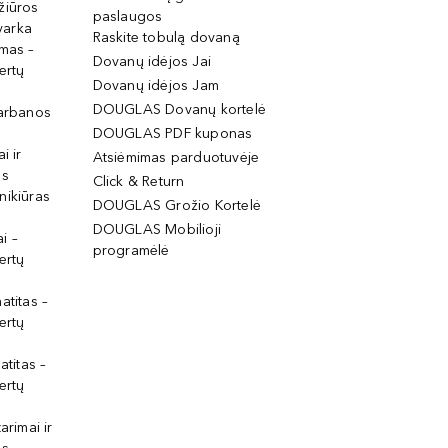
žiūros
paslaugos
tvarka
Raskite tobulą dovaną
imas –
Dovanų idėjos Jai
ertų
Dovanų idėjos Jam
DOUGLAS Dovanų kortelė
garbanos
DOUGLAS PDF kuponas
i ir
Atsiėmimas parduotuvėje
os
Click & Return
nikiūras
DOUGLAS Grožio Kortelė
DOUGLAS Mobilioji
i –
programėlė
ertų
atitas –
ertų
atitas –
ertų
arimai ir