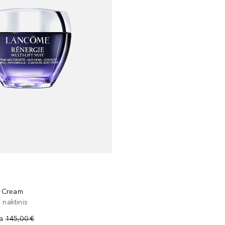
ht Cream
 naktinis
na
145,00 €