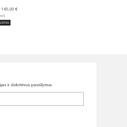
a
145,00 €
ml
)
VANA
as ir išskirtinius pasiūlymus