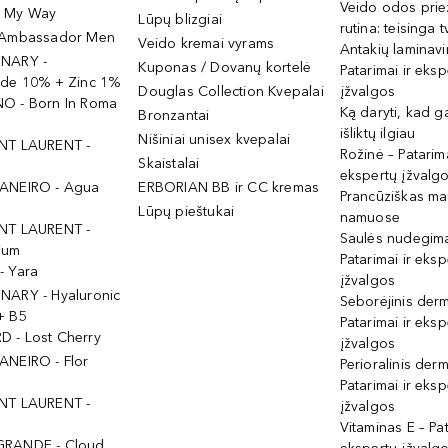
Veido odos prie
- My Way
Lūpų blizgiai
rutina: teisinga 
 Ambassador Men
Veido kremai vyrams
Antakių laminav
INARY -
Kuponas / Dovanų kortelė
Patarimai ir eksp
ide 10% + Zinc 1%
Douglas Collection Kvepalai
įžvalgos
O - Born In Roma
Ką daryti, kad 
Bronzantai
išliktų ilgiau
Nišiniai unisex kvepalai
NT LAURENT -
Rožinė – Patarima
Skaistalai
ekspertų įžvalg
ANEIRO - Agua
ERBORIAN BB ir CC kremas
Prancūziškas ma
Lūpų pieštukai
namuose
NT LAURENT -
Saulės nudegima
ium
Patarimai ir eksp
- Yara
įžvalgos
NARY - Hyaluronic
Seborėjinis derm
+ B5
Patarimai ir eksp
 - Lost Cherry
įžvalgos
ANEIRO - Flor
Perioralinis derm
Patarimai ir eksp
NT LAURENT -
įžvalgos
Vitaminas E – Pat
GRANDE - Cloud