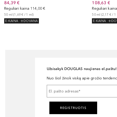
84,39 €
108,63 €
Reguliari kaina
114,00 €
Reguliari kain
50
ml
 (
1,69 €
 / 
1
ml
)
50
ml
 (
2,17 €
 / 
1
E-KAINA
DOVANA
E-KAINA
DO
Užsisakyk DOUGLAS naujienas el.paštu!
Nuo šiol žinok viską apie grožio tendencij
El. pašto adresas
*
REGISTRUOTIS