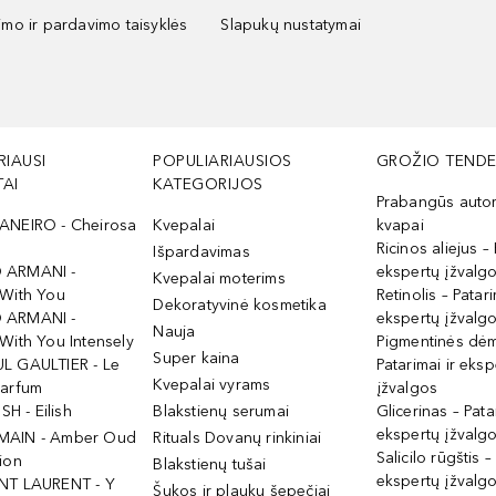
kimo ir pardavimo taisyklės
Slapukų nustatymai
RIAUSI
POPULIARIAUSIOS
GROŽIO TENDE
AI
KATEGORIJOS
Prabangūs auto
ANEIRO - Cheirosa
Kvepalai
kvapai
Ricinos aliejus – 
Išpardavimas
 ARMANI -
ekspertų įžvalg
Kvepalai moterims
 With You
Retinolis – Patari
Dekoratyvinė kosmetika
 ARMANI -
ekspertų įžvalg
Nauja
With You Intensely
Pigmentinės dė
Super kaina
L GAULTIER - Le
Patarimai ir eksp
Kvepalai vyrams
Parfum
įžvalgos
ISH - Eilish
Blakstienų serumai
Glicerinas – Pata
ekspertų įžvalg
MAIN - Amber Oud
Rituals Dovanų rinkiniai
Salicilo rūgštis –
ion
Blakstienų tušai
ekspertų įžvalg
NT LAURENT - Y
Šukos ir plaukų šepečiai