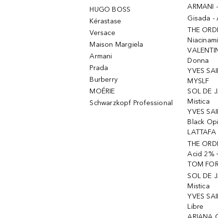
ARMANI 
HUGO BOSS
Gisada -
Kérastase
THE ORD
Versace
Niacinam
Maison Margiela
VALENTIN
Armani
Donna
Prada
YVES SAI
Burberry
MYSLF
MOÉRIE
SOL DE J
Mistica
Schwarzkopf Professional
YVES SAI
Black Op
LATTAFA 
THE ORDI
Acid 2% 
TOM FORD
SOL DE J
Mistica
YVES SAI
Libre
ARIANA 