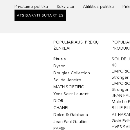
Privatumo politika
Rekvizitai
Atitikties politika
Pir
ATSISAKYTI SUTARTIES
POPULIARIAUSI PREKIŲ
POPULIA
ŽENKLAI
PRODUKT
Rituals
SOL DE J
48
Dyson
EMPORIO
Douglas Collection
Stronger
Sol de Janeiro
EMPORIO
MATH SCIETIFIC
Stronger 
Yves Saint Laurent
JEAN PAU
DIOR
Male Le 
CHANEL
BILLIE EIL
Dolce & Gabbana
AL HARA
Gold Edit
Jean Paul Gaultier
YVES SAI
PAESE