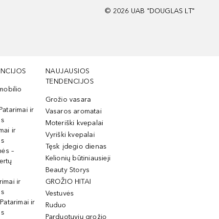
©
2026
UAB "DOUGLAS LT"
NCIJOS
NAUJAUSIOS
TENDENCIJOS
mobilio
Grožio vasara
Patarimai ir
Vasaros aromatai
os
Moteriški kvepalai
mai ir
Vyriški kvepalai
os
Tęsk įdegio dienas
mės –
Kelionių būtiniausieji
ertų
Beauty Storys
rimai ir
GROŽIO HITAI
os
Vestuvės
 Patarimai ir
Ruduo
os
Parduotuvių grožio