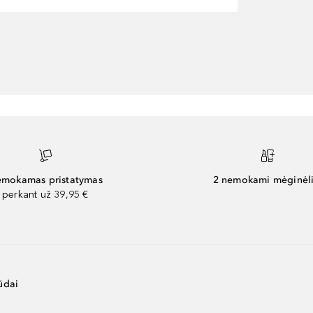
mokamas pristatymas
2 nemokami mėginėli
perkant už 39,95 €
ūdai