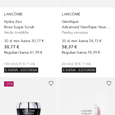
LANCÔME
LANCÔME
Hydra Zen
Génifique
Rose Sugar Scrub
Advanced Genifique Yeux Light-Pearl
Veido šveitiklis
Paakių serumas
30 d. min. kaina
30,77 €
30 d. min. kaina
54,72 €
30,77 €
58,37 €
Reguliari kaina
41,99 €
Reguliari kaina
78,99 €
100
ml
 (
0,31 €
 / 
1
ml
)
20
ml
 (
2,92 €
 / 
1
ml
)
E-KAINA
DOVANA
E-KAINA
DOVANA
-25%