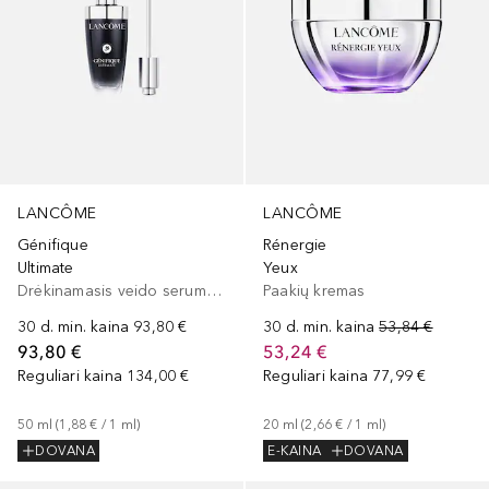
LANCÔME
LANCÔME
Rénergie
Génifique
Yeux
Ultimate
Paakių kremas
Drėkinamasis veido serumas, Veido serumas/koncentratas
30 d. min. kaina
53,84 €
30 d. min. kaina
93,80 €
53,24 €
93,80 €
Reguliari kaina
77,99 €
Reguliari kaina
134,00 €
20
ml
 (
2,66 €
 / 
1
ml
)
50
ml
 (
1,88 €
 / 
1
ml
)
E-KAINA
DOVANA
DOVANA