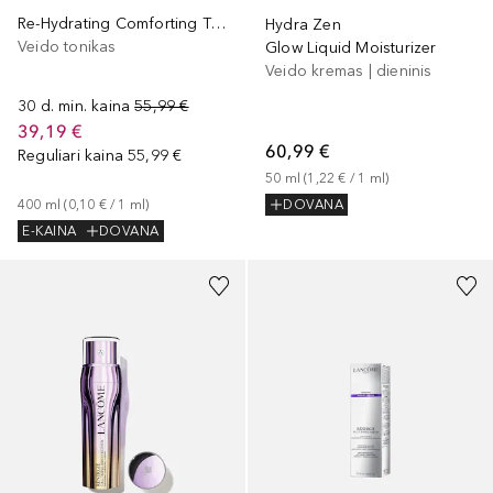
Re-Hydrating Comforting Toner
Hydra Zen
Veido tonikas
Glow Liquid Moisturizer
Veido kremas | dieninis
30 d. min. kaina
55,99 €
39,19 €
60,99 €
Reguliari kaina
55,99 €
50
ml
 (
1,22 €
 / 
1
ml
)
400
ml
 (
0,10 €
 / 
1
ml
)
DOVANA
E-KAINA
DOVANA