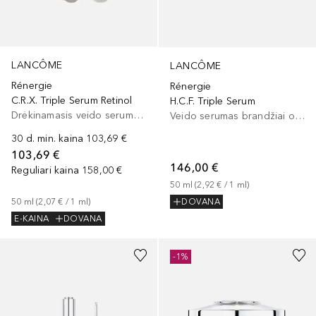
LANCÔME
LANCÔME
Rénergie
Rénergie
C.R.X. Triple Serum Retinol
H.C.F. Triple Serum
Drėkinamasis veido serumas, Veido serumas/koncentratas
Veido serumas brandžiai odai
30 d. min. kaina
103,69 €
103,69 €
146,00 €
Reguliari kaina
158,00 €
50
ml
 (
2,92 €
 / 
1
ml
)
50
ml
 (
2,07 €
 / 
1
ml
)
DOVANA
E-KAINA
DOVANA
-1%