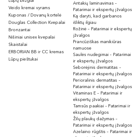
Lūpų blizgiai
Antakių laminavimas –
Veido kremai vyrams
Patarimai ir ekspertų įžvalgos
Kuponas / Dovanų kortelė
Ką daryti, kad garbanos
Douglas Collection Kvepalai
išliktų ilgiau
Rožinė – Patarimai ir ekspertų
Bronzantai
įžvalgos
Nišiniai unisex kvepalai
Prancūziškas manikiūras
Skaistalai
namuose
ERBORIAN BB ir CC kremas
Saulės nudegimai – Patarimai
Lūpų pieštukai
ir ekspertų įžvalgos
Seborėjinis dermatitas –
Patarimai ir ekspertų įžvalgos
Perioralinis dermatitas –
Patarimai ir ekspertų įžvalgos
Vitaminas E – Patarimai ir
ekspertų įžvalgos
Tamsūs paakiai – Patarimai ir
ekspertų įžvalgos
Žilų plaukų dažymas –
Patarimai ir ekspertų įžvalgos
Azelaino rūgštis – Patarimai ir