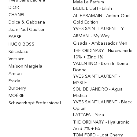
Yves Saint Laurent
Male Le Parfum
DIOR
BILLIE EILISH - Eilish
CHANEL
AL HARAMAIN - Amber Oud
Dolce & Gabbana
Gold Edition
YVES SAINT LAURENT - Y
Jean Paul Gaultier
ARMANI - My Way
PAESE
Gisada - Ambassador Men
HUGO BOSS
THE ORDINARY - Niacinamide
Kérastase
10% + Zinc 1%
Versace
VALENTINO - Born In Roma
Maison Margiela
Donna
Armani
YVES SAINT LAURENT -
Prada
MYSLF
Burberry
SOL DE JANEIRO - Agua
MOÉRIE
Mistica
YVES SAINT LAURENT - Black
Schwarzkopf Professional
Opium
LATTAFA - Yara
THE ORDINARY - Hyaluronic
Acid 2% + B5
TOM FORD - Lost Cherry