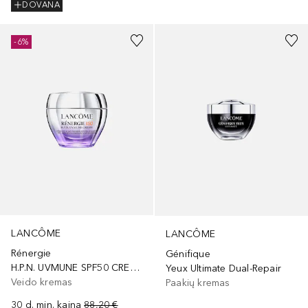
DOVANA
-6%
LANCÔME
LANCÔME
Rénergie
Génifique
H.P.N. UVMUNE SPF50 CREAM
Yeux Ultimate Dual-Repair
Veido kremas
Paakių kremas
30 d. min. kaina
88,20 €