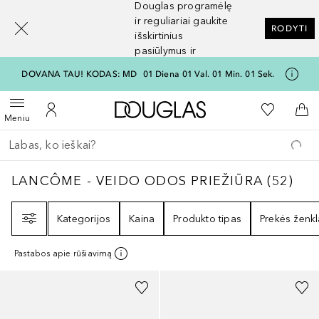
Douglas programėlę
[navigation.slideout.screenreader]
ir reguliariai gaukite
RODYTI
išskirtinius
pasiūlymus ir
nuolaidas
DOVANA TAU! KODAS: MD
01
Diena
01
Val.
01
Min.
01
Sek.
Į Douglas pagrindinį pu
Į mano nor
Atidaryti meniu
Į mano paskyrą
Į kr
Meniu
Grįžk atgal
Vykdykite paiešką
LANCÔME - VEIDO ODOS PRIEŽIŪRA
52
RE
LANCÔME - VEIDO ODOS PRIEŽIŪRA
(
52
)
Filtras
Kategorijos
Kaina
Produkto tipas
Prekės ženkl
Pastabos apie rūšiavimą
+
15