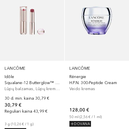
LANCÔME
LANCÔME
Idôle
Rénergie
Squalane-12 Butterglow™ Hydrating Lip Balm
H.P.N. 300-Peptide Cream
Lūpų balzamas, Lūpų kremas
Veido kremas
30 d. min. kaina
30,79 €
30,79 €
128,00 €
Reguliari kaina
43,99 €
50
ml
 (
2,56 €
 / 
1
ml
)
DOVANA
3
g
 (
10,26 €
 / 
1
g
)