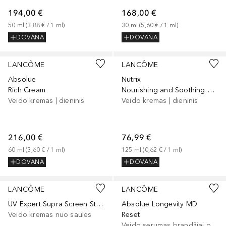
194,00 €
168,00 €
50
ml
 (
3,88 €
 / 
1
ml
)
30
ml
 (
5,60 €
 / 
1
ml
)
DOVANA
DOVANA
LANCÔME
LANCÔME
Absolue
Nutrix
Rich Cream
Nourishing and Soothing Rich Cream
Veido kremas | dieninis
Veido kremas | dieninis
216,00 €
76,99 €
60
ml
 (
3,60 €
 / 
1
ml
)
125
ml
 (
0,62 €
 / 
1
ml
)
DOVANA
DOVANA
LANCÔME
LANCÔME
UV Expert Supra Screen Stick SPF 50
Absolue Longevity MD
Veido kremas nuo saulės
Reset
Veido serumas brandžiai odai