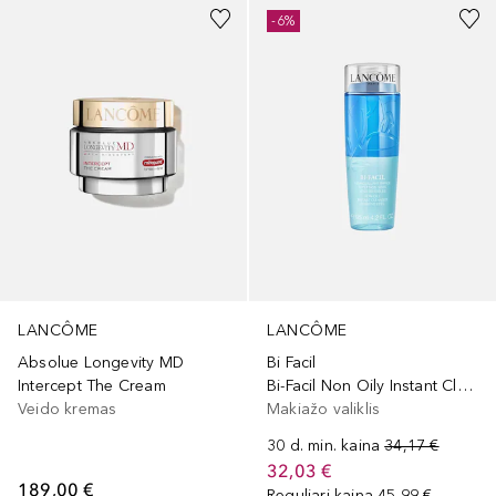
-6%
LANCÔME
LANCÔME
Absolue Longevity MD
Bi Facil
Intercept The Cream
Bi-Facil Non Oily Instant Cleanser
Veido kremas
Makiažo valiklis
30 d. min. kaina
34,17 €
32,03 €
189,00 €
Reguliari kaina
45,99 €