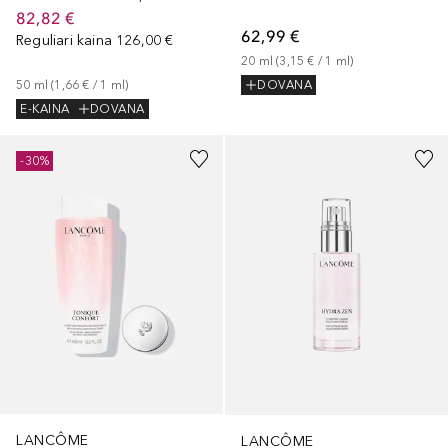
82,82 €
62,99 €
Reguliari kaina
126,00 €
20
ml
 (
3,15 €
 / 
1
ml
)
50
ml
 (
1,66 €
 / 
1
ml
)
DOVANA
E-KAINA
DOVANA
-30%
LANCÔME
LANCÔME