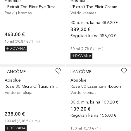
Absolue
Absolue
L’Extrait The Elixir Eye Treatment
L’Extrait The Elixir Cream
Paakių kremas
Veido kremas
30 d. min. kaina
389,20 €
389,20 €
463,00 €
Reguliari kaina
556,00 €
15
ml
 (
30,87 €
 / 
1
ml
)
DOVANA
50
ml
 (
7,78 €
 / 
1
ml
)
DOVANA
LANCÔME
LANCÔME
Absolue
Absolue
Rose 80 Micro-Diffusion In Emulsion
Rose 80 Essence-in-Lotion
Veido emulsija
Veido kremas
30 d. min. kaina
109,20 €
109,20 €
238,00 €
Reguliari kaina
156,00 €
100
ml
 (
2,38 €
 / 
1
ml
)
DOVANA
150
ml
 (
0,73 €
 / 
1
ml
)