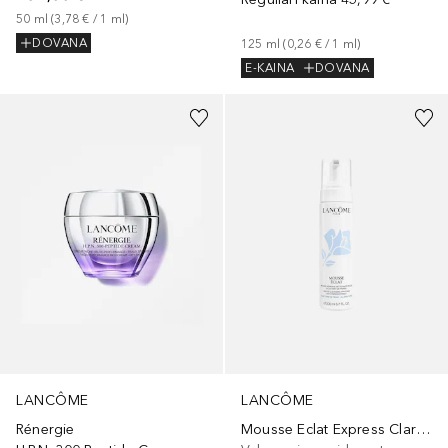
50
ml
 (
3,78 €
 / 
1
ml
)
DOVANA
125
ml
 (
0,26 €
 / 
1
ml
)
E-KAINA
DOVANA
LANCÔME
LANCÔME
Rénergie
Mousse Eclat Express Clarifying Self-Foaming Cleanser