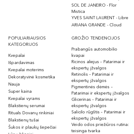
SOL DE JANEIRO - Flor
Mistica
YVES SAINT LAURENT - Libre
ARIANA GRANDE - Cloud
POPULIARIAUSIOS
GROŽIO TENDENCIJOS
KATEGORIJOS
Prabangūs automobilio
Kvepalai
kvapai
Ricinos aliejus – Patarimai ir
Išpardavimas
ekspertų įžvalgos
Kvepalai moterims
Retinolis – Patarimai ir
Dekoratyvinė kosmetika
ekspertų įžvalgos
Nauja
Pigmentinės dėmės –
Super kaina
Patarimai ir ekspertų įžvalgos
Kvepalai vyrams
Glicerinas – Patarimai ir
Blakstienų serumai
ekspertų įžvalgos
Salicilo rūgštis – Patarimai ir
Rituals Dovanų rinkiniai
ekspertų įžvalgos
Blakstienų tušai
Veido odos priežiūros rutina:
Šukos ir plaukų šepečiai
teisinga tvarka