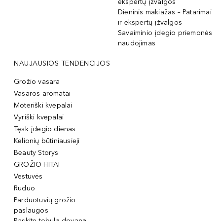
ekspertų įžvalgos
Dieninis makiažas – Patarimai
ir ekspertų įžvalgos
Savaiminio įdegio priemonės
naudojimas
NAUJAUSIOS TENDENCIJOS
Grožio vasara
Vasaros aromatai
Moteriški kvepalai
Vyriški kvepalai
Tęsk įdegio dienas
Kelionių būtiniausieji
Beauty Storys
GROŽIO HITAI
Vestuvės
Ruduo
Parduotuvių grožio
paslaugos
Raskite tobulą dovaną