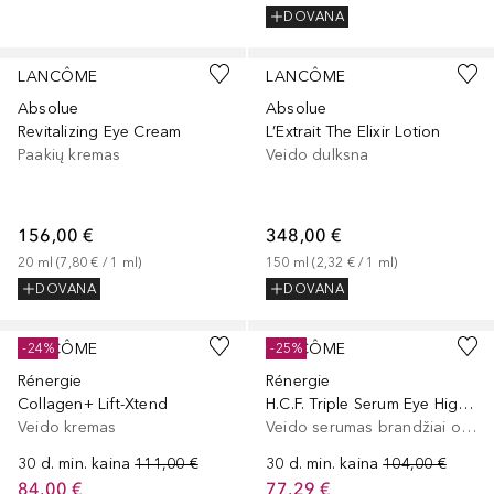
DOVANA
LANCÔME
LANCÔME
Absolue
Absolue
Revitalizing Eye Cream
L’Extrait The Elixir Lotion
Paakių kremas
Veido dulksna
156,00 €
348,00 €
20
ml
 (
7,80 €
 / 
1
ml
)
150
ml
 (
2,32 €
 / 
1
ml
)
DOVANA
DOVANA
LANCÔME
LANCÔME
-24%
-25%
Rénergie
Rénergie
Collagen+ Lift-Xtend
H.C.F. Triple Serum Eye High Performance Anti-Aging Eye Concentrate
Veido kremas
Veido serumas brandžiai odai
30 d. min. kaina
111,00 €
30 d. min. kaina
104,00 €
84,00 €
77,29 €