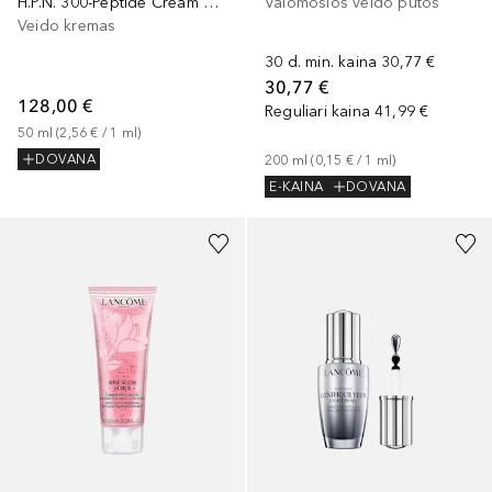
H.P.N. 300-Peptide Cream Rich
Valomosios veido putos
Veido kremas
30 d. min. kaina
30,77 €
30,77 €
128,00 €
Reguliari kaina
41,99 €
50
ml
 (
2,56 €
 / 
1
ml
)
DOVANA
200
ml
 (
0,15 €
 / 
1
ml
)
E-KAINA
DOVANA