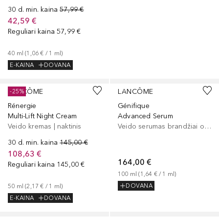
30 d. min. kaina
57,99 €
42,59 €
Reguliari kaina
57,99 €
40
ml
 (
1,06 €
 / 
1
ml
)
E-KAINA
DOVANA
LANCÔME
LANCÔME
-25%
Rénergie
Génifique
Multi-Lift Night Cream
Advanced Serum
Veido kremas | naktinis
Veido serumas brandžiai odai
30 d. min. kaina
145,00 €
108,63 €
164,00 €
Reguliari kaina
145,00 €
100
ml
 (
1,64 €
 / 
1
ml
)
DOVANA
50
ml
 (
2,17 €
 / 
1
ml
)
E-KAINA
DOVANA