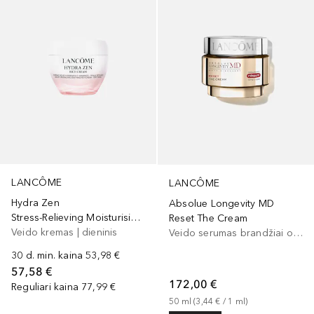
LANCÔME
LANCÔME
Hydra Zen
Absolue Longevity MD
Stress-Relieving Moisturising Rich
Reset The Cream
Veido kremas | dieninis
Veido serumas brandžiai odai
30 d. min. kaina
53,98 €
57,58 €
172,00 €
Reguliari kaina
77,99 €
50
ml
 (
3,44 €
 / 
1
ml
)