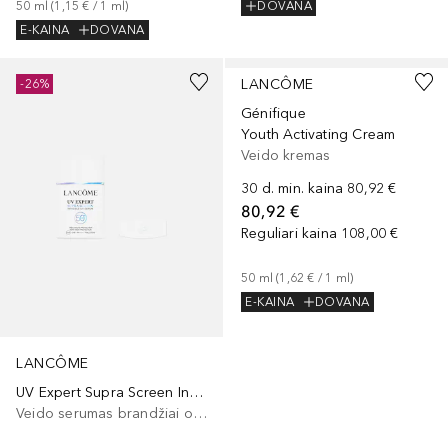
50
ml
 (
1,15 €
 / 
1
ml
)
DOVANA
E-KAINA
DOVANA
LANCÔME
-26%
Génifique
Youth Activating Cream
Veido kremas
30 d. min. kaina
80,92 €
80,92 €
Reguliari kaina
108,00 €
50
ml
 (
1,62 €
 / 
1
ml
)
E-KAINA
DOVANA
LANCÔME
UV Expert Supra Screen Invisible UV Serum SPF 50+
Veido serumas brandžiai odai