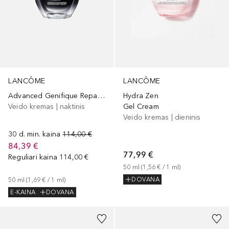
LANCÔME
LANCÔME
Advanced Genifique Repairing Night Cream
Hydra Zen
Veido kremas | naktinis
Gel Cream
Veido kremas | dieninis
30 d. min. kaina
114,00 €
84,39 €
77,99 €
Reguliari kaina
114,00 €
50
ml
 (
1,56 €
 / 
1
ml
)
DOVANA
50
ml
 (
1,69 €
 / 
1
ml
)
E-KAINA
DOVANA