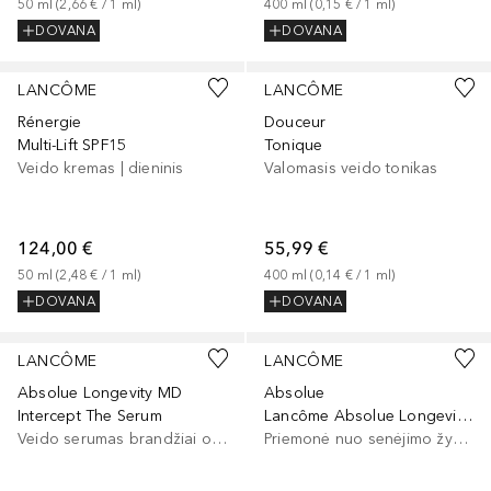
50
ml
 (
2,66 €
 / 
1
ml
)
400
ml
 (
0,15 €
 / 
1
ml
)
DOVANA
DOVANA
LANCÔME
LANCÔME
Rénergie
Douceur
Multi-Lift SPF15
Tonique
Veido kremas | dieninis
Valomasis veido tonikas
124,00 €
55,99 €
50
ml
 (
2,48 €
 / 
1
ml
)
400
ml
 (
0,14 €
 / 
1
ml
)
DOVANA
DOVANA
LANCÔME
LANCÔME
Absolue Longevity MD
Absolue
Intercept The Serum
Lancôme Absolue Longevity The Soft Cream
Veido serumas brandžiai odai
Priemonė nuo senėjimo žymių