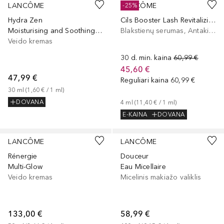
LANCÔME
LANCÔME
-25%
Hydra Zen
Cils Booster Lash Revitalizing Serum
Moisturising and Soothing Cream
Blakstienų serumas, Antakių serumas, Blakstienų tušo pagrindas
Veido kremas
30 d. min. kaina
60,99 €
45,60 €
47,99 €
Reguliari kaina
60,99 €
30
ml
 (
1,60 €
 / 
1
ml
)
DOVANA
4
ml
 (
11,40 €
 / 
1
ml
)
E-KAINA
DOVANA
LANCÔME
LANCÔME
Rénergie
Douceur
Multi-Glow
Eau Micellaire
Veido kremas
Micelinis makiažo valiklis
133,00 €
58,99 €