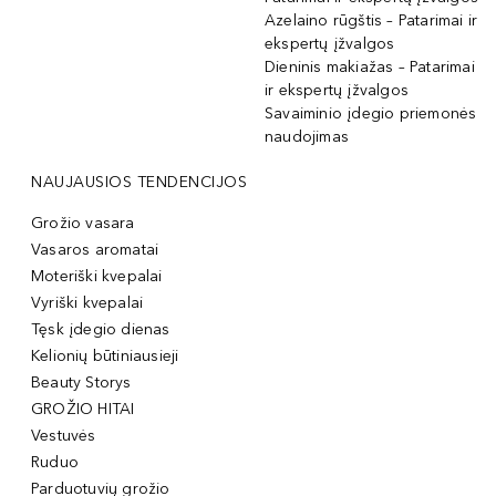
Azelaino rūgštis – Patarimai ir
ekspertų įžvalgos
Dieninis makiažas – Patarimai
ir ekspertų įžvalgos
Savaiminio įdegio priemonės
naudojimas
NAUJAUSIOS TENDENCIJOS
Grožio vasara
Vasaros aromatai
Moteriški kvepalai
Vyriški kvepalai
Tęsk įdegio dienas
Kelionių būtiniausieji
Beauty Storys
GROŽIO HITAI
Vestuvės
Ruduo
Parduotuvių grožio