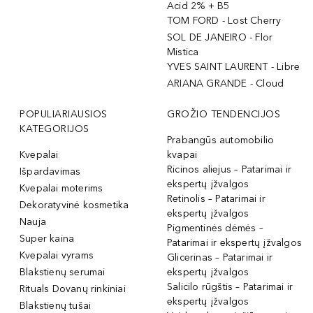
Acid 2% + B5
TOM FORD - Lost Cherry
SOL DE JANEIRO - Flor
Mistica
YVES SAINT LAURENT - Libre
ARIANA GRANDE - Cloud
POPULIARIAUSIOS
GROŽIO TENDENCIJOS
KATEGORIJOS
Prabangūs automobilio
Kvepalai
kvapai
Ricinos aliejus – Patarimai ir
Išpardavimas
ekspertų įžvalgos
Kvepalai moterims
Retinolis – Patarimai ir
Dekoratyvinė kosmetika
ekspertų įžvalgos
Nauja
Pigmentinės dėmės –
Super kaina
Patarimai ir ekspertų įžvalgos
Kvepalai vyrams
Glicerinas – Patarimai ir
Blakstienų serumai
ekspertų įžvalgos
Salicilo rūgštis – Patarimai ir
Rituals Dovanų rinkiniai
ekspertų įžvalgos
Blakstienų tušai