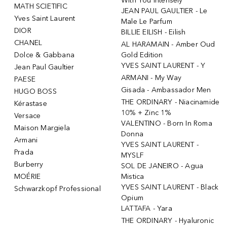
With You Intensely
MATH SCIETIFIC
JEAN PAUL GAULTIER - Le
Yves Saint Laurent
Male Le Parfum
DIOR
BILLIE EILISH - Eilish
CHANEL
AL HARAMAIN - Amber Oud
Dolce & Gabbana
Gold Edition
YVES SAINT LAURENT - Y
Jean Paul Gaultier
ARMANI - My Way
PAESE
Gisada - Ambassador Men
HUGO BOSS
THE ORDINARY - Niacinamide
Kérastase
10% + Zinc 1%
Versace
VALENTINO - Born In Roma
Maison Margiela
Donna
Armani
YVES SAINT LAURENT -
Prada
MYSLF
Burberry
SOL DE JANEIRO - Agua
MOÉRIE
Mistica
YVES SAINT LAURENT - Black
Schwarzkopf Professional
Opium
LATTAFA - Yara
THE ORDINARY - Hyaluronic