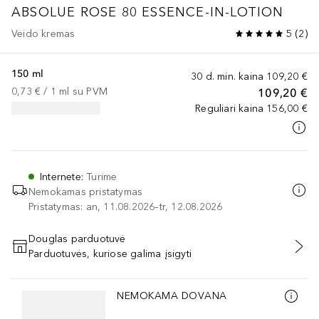
ABSOLUE
ROSE 80 ESSENCE-IN-LOTION
Veido kremas
5
(
2
)
150 ml
30 d. min. kaina
109,20 €
0,73 €
 / 
1
ml
su PVM
109,20 €
Reguliari kaina
156,00 €
Internete
:
Turime
Nemokamas pristatymas
Pristatymas: an, 11.08.2026–tr, 12.08.2026
Douglas parduotuvė
Parduotuvės, kuriose galima įsigyti
PRIDĖTI Į KREPŠELĮ
Praleisti slankiklį
NEMOKAMA DOVANA