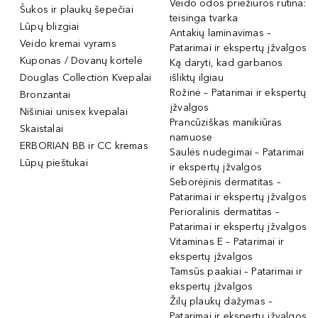
Veido odos priežiūros rutina:
Šukos ir plaukų šepečiai
teisinga tvarka
Lūpų blizgiai
Antakių laminavimas –
Veido kremai vyrams
Patarimai ir ekspertų įžvalgos
Kuponas / Dovanų kortelė
Ką daryti, kad garbanos
Douglas Collection Kvepalai
išliktų ilgiau
Rožinė – Patarimai ir ekspertų
Bronzantai
įžvalgos
Nišiniai unisex kvepalai
Prancūziškas manikiūras
Skaistalai
namuose
ERBORIAN BB ir CC kremas
Saulės nudegimai – Patarimai
Lūpų pieštukai
ir ekspertų įžvalgos
Seborėjinis dermatitas –
Patarimai ir ekspertų įžvalgos
Perioralinis dermatitas –
Patarimai ir ekspertų įžvalgos
Vitaminas E – Patarimai ir
ekspertų įžvalgos
Tamsūs paakiai – Patarimai ir
ekspertų įžvalgos
Žilų plaukų dažymas –
Patarimai ir ekspertų įžvalgos