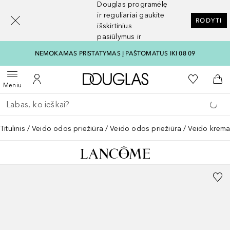
Douglas programėlę
[navigation.slideout.screenreader]
ir reguliariai gaukite
RODYTI
išskirtinius
pasiūlymus ir
nuolaidas
NEMOKAMAS PRISTATYMAS Į PAŠTOMATUS IKI 08 09
Į Douglas pagrindinį pu
Į mano nor
Atidaryti meniu
Į mano paskyrą
Į kr
Meniu
Grįžk atgal
Vykdykite paiešką
Titulinis
Veido odos priežiūra
Veido odos priežiūra
Veido krema