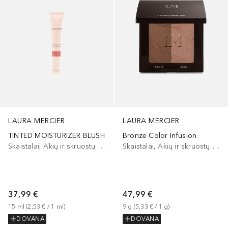
LAURA MERCIER
LAURA MERCIER
TINTED MOISTURIZER BLUSH
Bronze Color Infusion
Skaistalai, Akių ir skruostų dažai, Lūpų ir skruostų dažai
Skaistalai, Akių ir skruostų dažai, Lūpų ir skruostų dažai
37,99 €
47,99 €
15
ml
 (
2,53 €
 / 
1
ml
)
9
g
 (
5,33 €
 / 
1
g
)
DOVANA
DOVANA