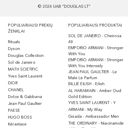
©
2026
UAB "DOUGLAS LT"
POPULIARIAUSI PREKIŲ
POPULIARIAUSI PRODUKTAI
ŽENKLAI
SOL DE JANEIRO - Cheirosa
Rituals
48
EMPORIO ARMANI - Stronger
Dyson
With You
Douglas Collection
EMPORIO ARMANI - Stronger
Sol de Janeiro
With You Intensely
MATH SCIETIFIC
JEAN PAUL GAULTIER - Le
Yves Saint Laurent
Male Le Parfum
DIOR
BILLIE EILISH - Eilish
CHANEL
AL HARAMAIN - Amber Oud
Dolce & Gabbana
Gold Edition
YVES SAINT LAURENT - Y
Jean Paul Gaultier
ARMANI - My Way
PAESE
Gisada - Ambassador Men
HUGO BOSS
THE ORDINARY - Niacinamide
Kérastase