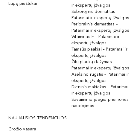
Lūpų pieštukai
ir ekspertų įžvalgos
Seborėjinis dermatitas –
Patarimai ir ekspertų įžvalgos
Perioralinis dermatitas –
Patarimai ir ekspertų įžvalgos
Vitaminas E – Patarimai ir
ekspertų įžvalgos
Tamsūs paakiai – Patarimai ir
ekspertų įžvalgos
Žilų plaukų dažymas –
Patarimai ir ekspertų įžvalgos
Azelaino rūgštis – Patarimai ir
ekspertų įžvalgos
Dieninis makiažas – Patarimai
ir ekspertų įžvalgos
Savaiminio įdegio priemonės
naudojimas
NAUJAUSIOS TENDENCIJOS
Grožio vasara