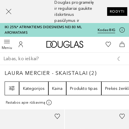
Douglas programėlę
[navigation.slideout.screenreader]
ir reguliariai gaukite
RODYTI
išskirtinius
pasiūlymus ir
nuolaidas
IKI 25%* ATRINKTIEMS DIDESNIEMS NEI 80 ML
Kodas:
BIG
AROMATAMS
Į Douglas pagrindinį pu
Į mano nor
Atidaryti meniu
Į mano paskyrą
Į kr
Meniu
Grįžk atgal
Vykdykite paiešką
LAURA MERCIER - SKAISTALAI
2
REZULTATA
LAURA MERCIER - SKAISTALAI
(
2
)
Filtras
Kategorijos
Kaina
Produkto tipas
Prekės ženkl
Pastabos apie rūšiavimą
+
5