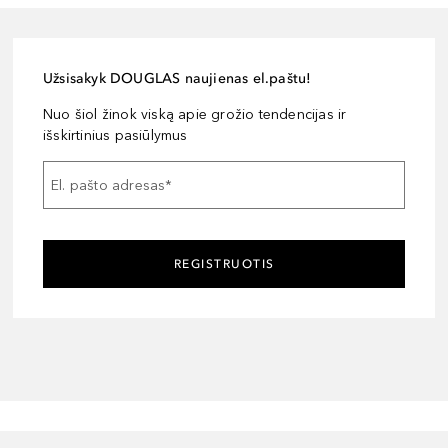
Užsisakyk DOUGLAS naujienas el.paštu!
Nuo šiol žinok viską apie grožio tendencijas ir
išskirtinius pasiūlymus
El. pašto adresas
*
REGISTRUOTIS