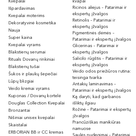
Kvepalai
kvapai
Ricinos aliejus – Patarimai ir
Išpardavimas
ekspertų įžvalgos
Kvepalai moterims
Retinolis – Patarimai ir
Dekoratyvinė kosmetika
ekspertų įžvalgos
Nauja
Pigmentinės dėmės –
Super kaina
Patarimai ir ekspertų įžvalgos
Kvepalai vyrams
Glicerinas – Patarimai ir
Blakstienų serumai
ekspertų įžvalgos
Salicilo rūgštis – Patarimai ir
Rituals Dovanų rinkiniai
ekspertų įžvalgos
Blakstienų tušai
Veido odos priežiūros rutina:
Šukos ir plaukų šepečiai
teisinga tvarka
Lūpų blizgiai
Antakių laminavimas –
Veido kremai vyrams
Patarimai ir ekspertų įžvalgos
Kuponas / Dovanų kortelė
Ką daryti, kad garbanos
Douglas Collection Kvepalai
išliktų ilgiau
Rožinė – Patarimai ir ekspertų
Bronzantai
įžvalgos
Nišiniai unisex kvepalai
Prancūziškas manikiūras
Skaistalai
namuose
ERBORIAN BB ir CC kremas
Saulės nudegimai – Patarimai