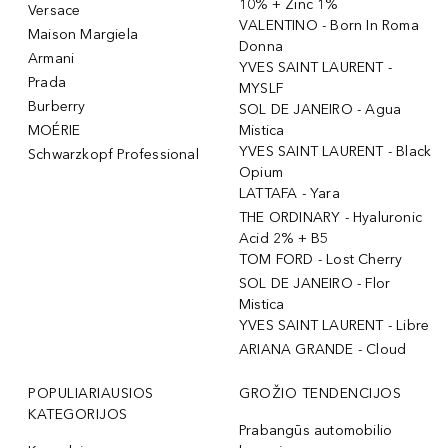
10% + Zinc 1%
Versace
VALENTINO - Born In Roma
Maison Margiela
Donna
Armani
YVES SAINT LAURENT -
Prada
MYSLF
Burberry
SOL DE JANEIRO - Agua
MOÉRIE
Mistica
YVES SAINT LAURENT - Black
Schwarzkopf Professional
Opium
LATTAFA - Yara
THE ORDINARY - Hyaluronic
Acid 2% + B5
TOM FORD - Lost Cherry
SOL DE JANEIRO - Flor
Mistica
YVES SAINT LAURENT - Libre
ARIANA GRANDE - Cloud
POPULIARIAUSIOS
GROŽIO TENDENCIJOS
KATEGORIJOS
Prabangūs automobilio