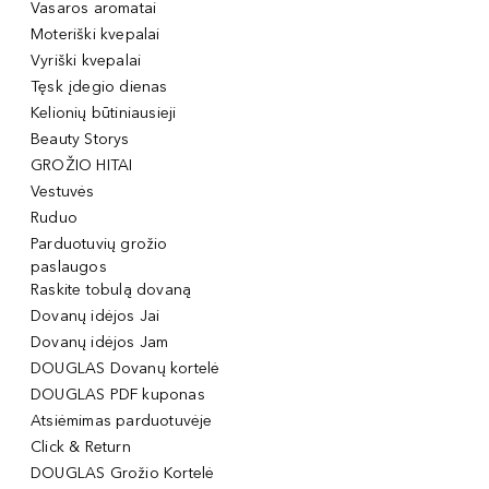
Vasaros aromatai
Moteriški kvepalai
Vyriški kvepalai
Tęsk įdegio dienas
Kelionių būtiniausieji
Beauty Storys
GROŽIO HITAI
Vestuvės
Ruduo
Parduotuvių grožio
paslaugos
Raskite tobulą dovaną
Dovanų idėjos Jai
Dovanų idėjos Jam
DOUGLAS Dovanų kortelė
DOUGLAS PDF kuponas
Atsiėmimas parduotuvėje
Click & Return
DOUGLAS Grožio Kortelė