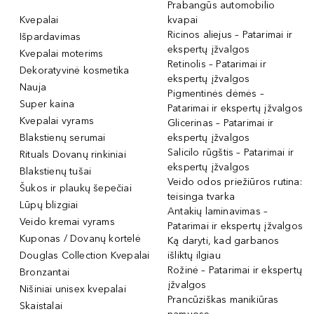
Prabangūs automobilio
Kvepalai
kvapai
Ricinos aliejus – Patarimai ir
Išpardavimas
ekspertų įžvalgos
Kvepalai moterims
Retinolis – Patarimai ir
Dekoratyvinė kosmetika
ekspertų įžvalgos
Nauja
Pigmentinės dėmės –
Super kaina
Patarimai ir ekspertų įžvalgos
Kvepalai vyrams
Glicerinas – Patarimai ir
Blakstienų serumai
ekspertų įžvalgos
Salicilo rūgštis – Patarimai ir
Rituals Dovanų rinkiniai
ekspertų įžvalgos
Blakstienų tušai
Veido odos priežiūros rutina:
Šukos ir plaukų šepečiai
teisinga tvarka
Lūpų blizgiai
Antakių laminavimas –
Veido kremai vyrams
Patarimai ir ekspertų įžvalgos
Kuponas / Dovanų kortelė
Ką daryti, kad garbanos
Douglas Collection Kvepalai
išliktų ilgiau
Rožinė – Patarimai ir ekspertų
Bronzantai
įžvalgos
Nišiniai unisex kvepalai
Prancūziškas manikiūras
Skaistalai