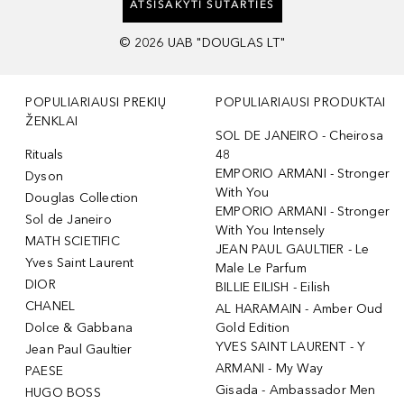
ATSISAKYTI SUTARTIES
©
2026
UAB "DOUGLAS LT"
POPULIARIAUSI PREKIŲ
POPULIARIAUSI PRODUKTAI
ŽENKLAI
SOL DE JANEIRO - Cheirosa
Rituals
48
EMPORIO ARMANI - Stronger
Dyson
With You
Douglas Collection
EMPORIO ARMANI - Stronger
Sol de Janeiro
With You Intensely
MATH SCIETIFIC
JEAN PAUL GAULTIER - Le
Yves Saint Laurent
Male Le Parfum
DIOR
BILLIE EILISH - Eilish
CHANEL
AL HARAMAIN - Amber Oud
Dolce & Gabbana
Gold Edition
YVES SAINT LAURENT - Y
Jean Paul Gaultier
ARMANI - My Way
PAESE
Gisada - Ambassador Men
HUGO BOSS