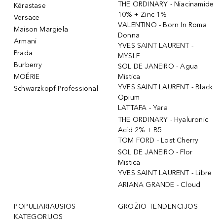
THE ORDINARY - Niacinamide
Kérastase
10% + Zinc 1%
Versace
VALENTINO - Born In Roma
Maison Margiela
Donna
Armani
YVES SAINT LAURENT -
Prada
MYSLF
Burberry
SOL DE JANEIRO - Agua
MOÉRIE
Mistica
YVES SAINT LAURENT - Black
Schwarzkopf Professional
Opium
LATTAFA - Yara
THE ORDINARY - Hyaluronic
Acid 2% + B5
TOM FORD - Lost Cherry
SOL DE JANEIRO - Flor
Mistica
YVES SAINT LAURENT - Libre
ARIANA GRANDE - Cloud
POPULIARIAUSIOS
GROŽIO TENDENCIJOS
KATEGORIJOS