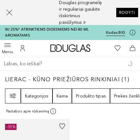
Douglas programėlę
[navigation.slideout.screenreader]
ir reguliariai gaukite
RODYTI
išskirtinius
pasiūlymus ir
nuolaidas
IKI 25%* ATRINKTIEMS DIDESNIEMS NEI 80 ML
Kodas:
BIG
AROMATAMS
Į Douglas pagrindinį pu
Į mano nor
Atidaryti meniu
Į mano paskyrą
Į kr
Meniu
Grįžk atgal
Vykdykite paiešką
LIERAC - KŪNO PRIEŽIŪROS RINKINIAI
1
RE
LIERAC - KŪNO PRIEŽIŪROS RINKINIAI
(
1
)
Filtras
Kategorijos
Kaina
Produkto tipas
Prekės ženkl
Pastabos apie rūšiavimą
-35%