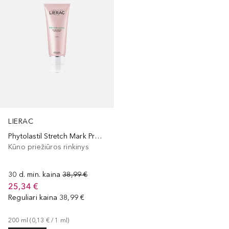
LIERAC
Phytolastil Stretch Mark Prevention Gel
Kūno priežiūros rinkinys
30 d. min. kaina
38,99 €
25,34 €
Reguliari kaina
38,99 €
200
ml
 (
0,13 €
 / 
1
ml
)