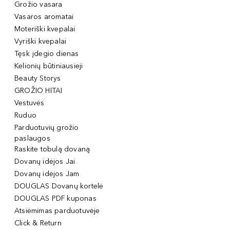
Grožio vasara
Vasaros aromatai
Moteriški kvepalai
Vyriški kvepalai
Tęsk įdegio dienas
Kelionių būtiniausieji
Beauty Storys
GROŽIO HITAI
Vestuvės
Ruduo
Parduotuvių grožio
paslaugos
Raskite tobulą dovaną
Dovanų idėjos Jai
Dovanų idėjos Jam
DOUGLAS Dovanų kortelė
DOUGLAS PDF kuponas
Atsiėmimas parduotuvėje
Click & Return