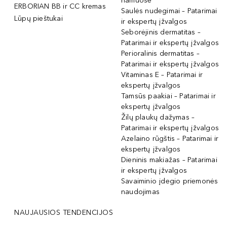
namuose
ERBORIAN BB ir CC kremas
Saulės nudegimai – Patarimai
Lūpų pieštukai
ir ekspertų įžvalgos
Seborėjinis dermatitas –
Patarimai ir ekspertų įžvalgos
Perioralinis dermatitas –
Patarimai ir ekspertų įžvalgos
Vitaminas E – Patarimai ir
ekspertų įžvalgos
Tamsūs paakiai – Patarimai ir
ekspertų įžvalgos
Žilų plaukų dažymas –
Patarimai ir ekspertų įžvalgos
Azelaino rūgštis – Patarimai ir
ekspertų įžvalgos
Dieninis makiažas – Patarimai
ir ekspertų įžvalgos
Savaiminio įdegio priemonės
naudojimas
NAUJAUSIOS TENDENCIJOS