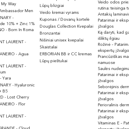
Veido odos prie
- My Way
Lūpų blizgiai
rutina: teisinga 
 Ambassador Men
Veido kremai vyrams
Antakių laminav
INARY -
Kuponas / Dovanų kortelė
Patarimai ir eksp
ide 10% + Zinc 1%
Douglas Collection Kvepalai
įžvalgos
O - Born In Roma
Ką daryti, kad 
Bronzantai
išliktų ilgiau
Nišiniai unisex kvepalai
NT LAURENT -
Rožinė – Patarima
Skaistalai
ekspertų įžvalg
ANEIRO - Agua
ERBORIAN BB ir CC kremas
Prancūziškas ma
Lūpų pieštukai
namuose
NT LAURENT -
Saulės nudegima
ium
Patarimai ir eksp
- Yara
įžvalgos
NARY - Hyaluronic
Seborėjinis derm
+ B5
Patarimai ir eksp
 - Lost Cherry
įžvalgos
ANEIRO - Flor
Perioralinis derm
Patarimai ir eksp
NT LAURENT -
įžvalgos
Vitaminas E – Pat
GRANDE - Cloud