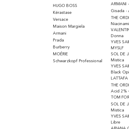
ARMANI 
HUGO BOSS
Gisada -
Kérastase
THE ORD
Versace
Niacinam
Maison Margiela
VALENTIN
Armani
Donna
Prada
YVES SAI
Burberry
MYSLF
MOÉRIE
SOL DE J
Mistica
Schwarzkopf Professional
YVES SAI
Black Op
LATTAFA 
THE ORDI
Acid 2% 
TOM FORD
SOL DE J
Mistica
YVES SAI
Libre
ARIANA 