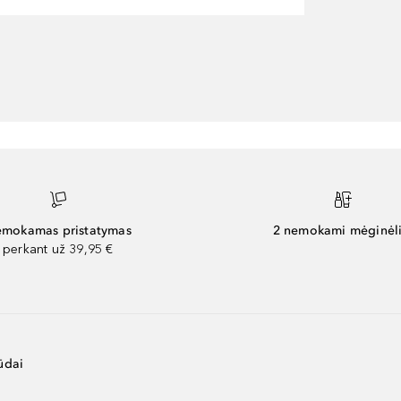
mokamas pristatymas
2 nemokami mėginėli
perkant už 39,95 €
ūdai