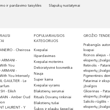
kimo ir pardavimo taisyklės
Slapukų nustatymai
RIAUSI
POPULIARIAUSIOS
GROŽIO TENDE
AI
KATEGORIJOS
Prabangūs auto
ANEIRO - Cheirosa
Kvepalai
kvapai
Ricinos aliejus – 
Išpardavimas
 ARMANI -
ekspertų įžvalg
Kvepalai moterims
 With You
Retinolis – Patari
Dekoratyvinė kosmetika
 ARMANI -
ekspertų įžvalg
Nauja
With You Intensely
Pigmentinės dė
Super kaina
L GAULTIER - Le
Patarimai ir eksp
Kvepalai vyrams
Parfum
įžvalgos
ISH - Eilish
Blakstienų serumai
Glicerinas – Pata
ekspertų įžvalg
MAIN - Amber Oud
Rituals Dovanų rinkiniai
Salicilo rūgštis –
ion
Blakstienų tušai
ekspertų įžvalg
NT LAURENT - Y
Šukos ir plaukų šepečiai