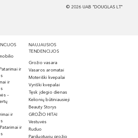
©
2026
UAB "DOUGLAS LT"
NCIJOS
NAUJAUSIOS
TENDENCIJOS
mobilio
Grožio vasara
Patarimai ir
Vasaros aromatai
os
Moteriški kvepalai
mai ir
Vyriški kvepalai
os
Tęsk įdegio dienas
mės –
Kelionių būtiniausieji
ertų
Beauty Storys
rimai ir
GROŽIO HITAI
os
Vestuvės
 Patarimai ir
Ruduo
os
Parduotuvių grožio