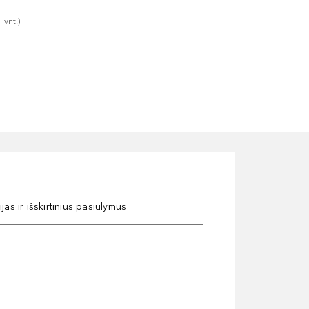
1
vnt.
)
as ir išskirtinius pasiūlymus