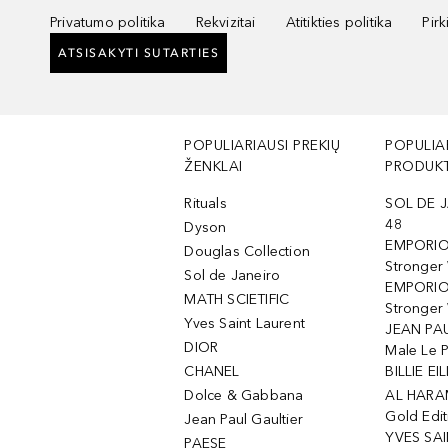
Privatumo politika
Rekvizitai
Atitikties politika
Pir
ATSISAKYTI SUTARTIES
POPULIARIAUSI PREKIŲ
POPULIA
ŽENKLAI
PRODUKT
Rituals
SOL DE J
48
Dyson
EMPORIO
Douglas Collection
Stronger
Sol de Janeiro
EMPORIO
MATH SCIETIFIC
Stronger 
Yves Saint Laurent
JEAN PAU
DIOR
Male Le 
CHANEL
BILLIE EIL
Dolce & Gabbana
AL HARA
Gold Edit
Jean Paul Gaultier
YVES SAI
PAESE