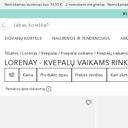
Nemokamas siuntimas nuo 39,95 € 2 nemokami mėginėliai Nemokamas d
IK
Grįžk atgal
Vykdykite paiešką
DOVANŲ KORTELĖ
NAUJIENOS IR TENDENCIJOS
AM
Atidaryti NAUJIENOS IR TENDENCIJOS 
Atid
Titulinis
Lorenay
Kvepalai
Kvepalai vaikams
Kvepalų vaikams 
LORENAY - KVEPALŲ VAIKAMS RINK
LORENAY - KVEPALŲ VAIKAMS RIN
Filtras
Kaina
Produkto tipas
Prekės ženklas
Kam skirt
Pastabos apie rūšiavimą