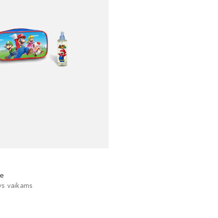
se
ys vaikams