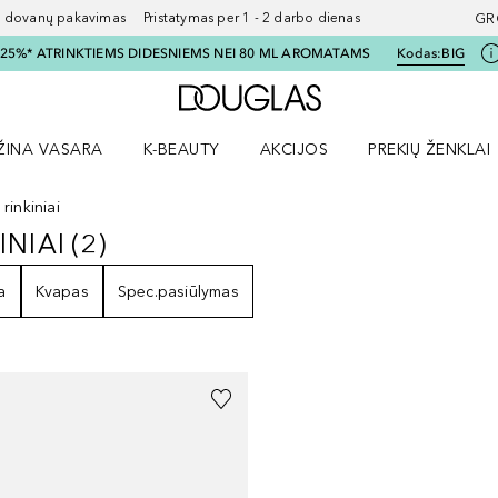
ovanų pakavimas Pristatymas per 1 - 2 darbo dienas
GR
I 25%* ATRINKTIEMS DIDESNIEMS NEI 80 ML AROMATAMS
Kodas:
BIG
Į Douglas pagrindinį pu
ŽINA VASARA
K-BEAUTY
AKCIJOS
PREKIŲ ŽENKLAI
meniu
aryti Amžina vasara meniu
Atidaryti AKCIJOS meniu
Atidaryti PREKIŲ 
rinkiniai
INIAI
(
2
)
KINIAI
2
REZULTATAI
a
Kvapas
Spec.pasiūlymas