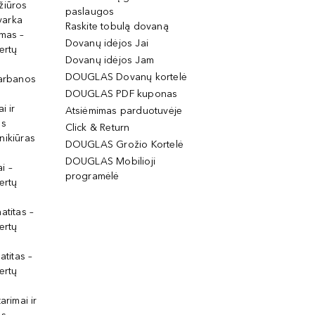
žiūros
paslaugos
tvarka
Raskite tobulą dovaną
imas –
Dovanų idėjos Jai
ertų
Dovanų idėjos Jam
DOUGLAS Dovanų kortelė
garbanos
DOUGLAS PDF kuponas
i ir
Atsiėmimas parduotuvėje
os
Click & Return
nikiūras
DOUGLAS Grožio Kortelė
DOUGLAS Mobilioji
i –
programėlė
ertų
atitas –
ertų
atitas –
ertų
arimai ir