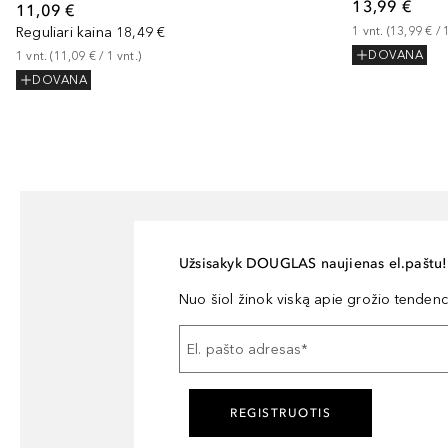
13,99 €
11,09 €
Reguliari kaina
18,49 €
1
vnt.
 (
13,99 €
 / 
DOVANA
1
vnt.
 (
11,09 €
 / 
1
vnt.
)
DOVANA
Užsisakyk DOUGLAS naujienas el.paštu!
Nuo šiol žinok viską apie grožio tendencij
El. pašto adresas
*
REGISTRUOTIS