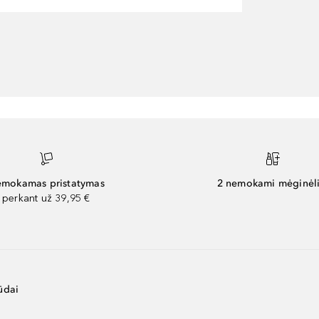
mokamas pristatymas
2 nemokami mėginėli
perkant už 39,95 €
ūdai