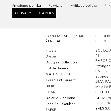
Privatumo politika
Rekvizitai
Atitikties politika
Pir
ATSISAKYTI SUTARTIES
POPULIARIAUSI PREKIŲ
POPULIA
ŽENKLAI
PRODUKT
Rituals
SOL DE J
48
Dyson
EMPORIO
Douglas Collection
Stronger
Sol de Janeiro
EMPORIO
MATH SCIETIFIC
Stronger 
Yves Saint Laurent
JEAN PAU
DIOR
Male Le 
CHANEL
BILLIE EIL
Dolce & Gabbana
AL HARA
Gold Edit
Jean Paul Gaultier
YVES SAI
PAESE