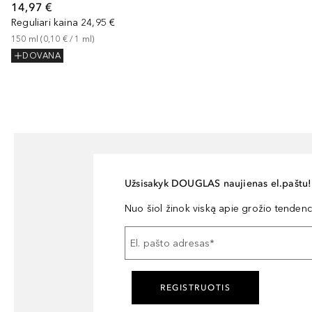
14,97 €
Reguliari kaina
24,95 €
150
ml
 (
0,10 €
 / 
1
ml
)
DOVANA
Užsisakyk DOUGLAS naujienas el.paštu!
Nuo šiol žinok viską apie grožio tendencij
El. pašto adresas
*
REGISTRUOTIS