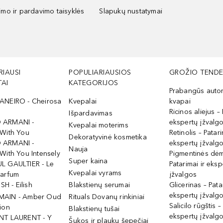
kimo ir pardavimo taisyklės
Slapukų nustatymai
RIAUSI
POPULIARIAUSIOS
GROŽIO TENDE
AI
KATEGORIJOS
Prabangūs auto
ANEIRO - Cheirosa
Kvepalai
kvapai
Ricinos aliejus – 
Išpardavimas
 ARMANI -
ekspertų įžvalg
Kvepalai moterims
 With You
Retinolis – Patari
Dekoratyvinė kosmetika
 ARMANI -
ekspertų įžvalg
Nauja
With You Intensely
Pigmentinės dė
Super kaina
L GAULTIER - Le
Patarimai ir eksp
Kvepalai vyrams
Parfum
įžvalgos
ISH - Eilish
Blakstienų serumai
Glicerinas – Pata
ekspertų įžvalg
MAIN - Amber Oud
Rituals Dovanų rinkiniai
Salicilo rūgštis –
ion
Blakstienų tušai
ekspertų įžvalg
NT LAURENT - Y
Šukos ir plaukų šepečiai