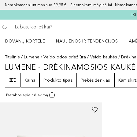
Nemokamas siuntimas nuo 39,95 € 2 nemokami mėginėliai Nemokamas d
IK
Grįžk atgal
Vykdykite paiešką
DOVANŲ KORTELĖ
NAUJIENOS IR TENDENCIJOS
AM
Atidaryti NAUJIENOS IR TENDENCIJOS 
Atid
Titulinis
Lumene
Veido odos priežiūra
Veido kaukės
Drėkin
LUMENE - DRĖKINAMOSIOS KAUKĖ
LUMENE - DRĖKINAMOSIOS KAU
Filtras
Kaina
Produkto tipas
Prekės ženklas
Kam skirt
Pastabos apie rūšiavimą