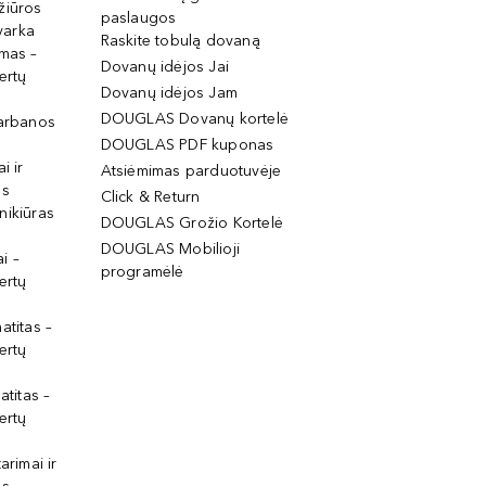
žiūros
paslaugos
tvarka
Raskite tobulą dovaną
imas –
Dovanų idėjos Jai
ertų
Dovanų idėjos Jam
DOUGLAS Dovanų kortelė
garbanos
DOUGLAS PDF kuponas
i ir
Atsiėmimas parduotuvėje
os
Click & Return
nikiūras
DOUGLAS Grožio Kortelė
DOUGLAS Mobilioji
i –
programėlė
ertų
atitas –
ertų
atitas –
ertų
arimai ir