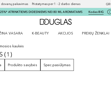
ovanų pakavimas Pristatymas per 1 - 2 darbo dienas
GR
I 25%* ATRINKTIEMS DIDESNIEMS NEI 80 ML AROMATAMS
Kodas:
BIG
Į Douglas pagrindinį pu
ŽINA VASARA
K-BEAUTY
AKCIJOS
PREKIŲ ŽENKLAI
meniu
aryti Amžina vasara meniu
Atidaryti AKCIJOS meniu
Atidaryti PREKIŲ 
amosios kaukės
S
(
1
)
KĖS
1
REZULTATAI
a
Produkto savybės
Spec.pasiūlymas