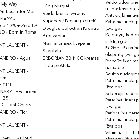
Veido odos prie
- My Way
Lūpų blizgiai
rutina: teisinga 
 Ambassador Men
Veido kremai vyrams
Antakių laminav
INARY -
Kuponas / Dovanų kortelė
Patarimai ir eksp
ide 10% + Zinc 1%
Douglas Collection Kvepalai
įžvalgos
O - Born In Roma
Ką daryti, kad 
Bronzantai
išliktų ilgiau
Nišiniai unisex kvepalai
NT LAURENT -
Rožinė – Patarima
Skaistalai
ekspertų įžvalg
ANEIRO - Agua
ERBORIAN BB ir CC kremas
Prancūziškas ma
Lūpų pieštukai
namuose
NT LAURENT -
Saulės nudegima
ium
Patarimai ir eksp
- Yara
įžvalgos
NARY - Hyaluronic
Seborėjinis derm
+ B5
Patarimai ir eksp
 - Lost Cherry
įžvalgos
ANEIRO - Flor
Perioralinis derm
Patarimai ir eksp
NT LAURENT -
įžvalgos
Vitaminas E – Pat
GRANDE - Cloud