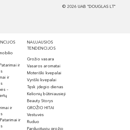
©
2026
UAB "DOUGLAS LT"
NCIJOS
NAUJAUSIOS
TENDENCIJOS
mobilio
Grožio vasara
Patarimai ir
Vasaros aromatai
os
Moteriški kvepalai
mai ir
Vyriški kvepalai
os
Tęsk įdegio dienas
mės –
Kelionių būtiniausieji
ertų
Beauty Storys
rimai ir
GROŽIO HITAI
os
Vestuvės
 Patarimai ir
Ruduo
os
Parduotuvių grožio