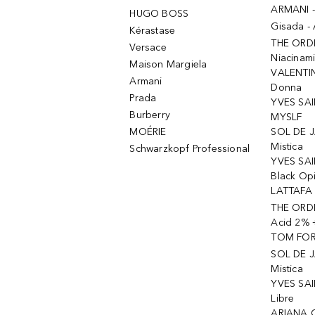
ARMANI 
HUGO BOSS
Gisada -
Kérastase
THE ORD
Versace
Niacinam
Maison Margiela
VALENTIN
Armani
Donna
Prada
YVES SAI
Burberry
MYSLF
MOÉRIE
SOL DE J
Mistica
Schwarzkopf Professional
YVES SAI
Black Op
LATTAFA 
THE ORDI
Acid 2% 
TOM FORD
SOL DE J
Mistica
YVES SAI
Libre
ARIANA 