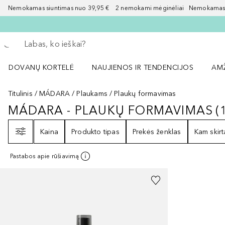
Nemokamas siuntimas nuo 39,95 € 2 nemokami mėginėliai Nemokamas d
Grįžk atgal
Vykdykite paiešką
DOVANŲ KORTELĖ
NAUJIENOS IR TENDENCIJOS
AM
Atidaryti NAUJIENOS IR TENDENCIJOS 
Atid
Titulinis
MÁDARA
Plaukams
Plaukų formavimas
MÁDARA - PLAUKŲ FORMAVIMAS
(
MÁDARA - PLAUKŲ FORMAVIMAS
Filtras
Kaina
Produkto tipas
Prekės ženklas
Kam skirt
Pastabos apie rūšiavimą