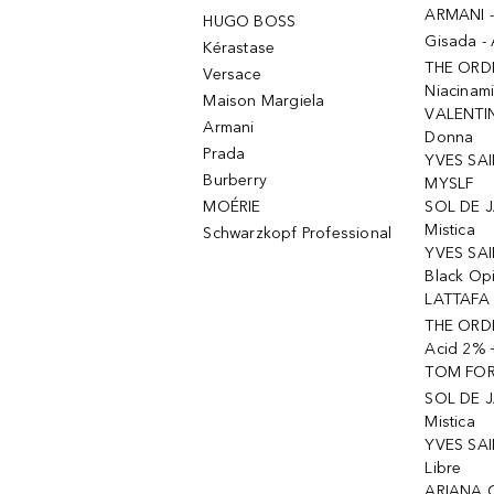
ARMANI 
HUGO BOSS
Gisada -
Kérastase
THE ORD
Versace
Niacinam
Maison Margiela
VALENTIN
Armani
Donna
Prada
YVES SAI
Burberry
MYSLF
MOÉRIE
SOL DE J
Mistica
Schwarzkopf Professional
YVES SAI
Black Op
LATTAFA 
THE ORDI
Acid 2% 
TOM FORD
SOL DE J
Mistica
YVES SAI
Libre
ARIANA 