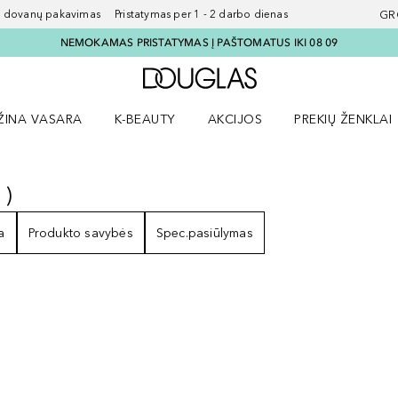
ovanų pakavimas Pristatymas per 1 - 2 darbo dienas
GR
NEMOKAMAS PRISTATYMAS Į PAŠTOMATUS IKI 08 09
Į Douglas pagrindinį pu
ŽINA VASARA
K-BEAUTY
AKCIJOS
PREKIŲ ŽENKLAI
meniu
aryti Amžina vasara meniu
Atidaryti AKCIJOS meniu
Atidaryti PREKIŲ 
1
)
1
REZULTATAI
a
Produkto savybės
Spec.pasiūlymas