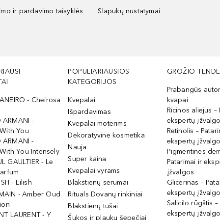
kimo ir pardavimo taisyklės
Slapukų nustatymai
RIAUSI
POPULIARIAUSIOS
GROŽIO TENDE
AI
KATEGORIJOS
Prabangūs auto
ANEIRO - Cheirosa
Kvepalai
kvapai
Ricinos aliejus – 
Išpardavimas
 ARMANI -
ekspertų įžvalg
Kvepalai moterims
 With You
Retinolis – Patari
Dekoratyvinė kosmetika
 ARMANI -
ekspertų įžvalg
Nauja
With You Intensely
Pigmentinės dė
Super kaina
L GAULTIER - Le
Patarimai ir eksp
Kvepalai vyrams
Parfum
įžvalgos
ISH - Eilish
Blakstienų serumai
Glicerinas – Pata
ekspertų įžvalg
MAIN - Amber Oud
Rituals Dovanų rinkiniai
Salicilo rūgštis –
ion
Blakstienų tušai
ekspertų įžvalg
NT LAURENT - Y
Šukos ir plaukų šepečiai