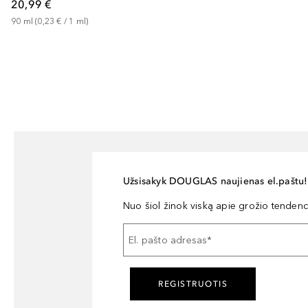
20,99 €
90
ml
 (
0,23 €
 / 
1
ml
)
Užsisakyk DOUGLAS naujienas el.paštu!
Nuo šiol žinok viską apie grožio tendencij
El. pašto adresas
*
REGISTRUOTIS