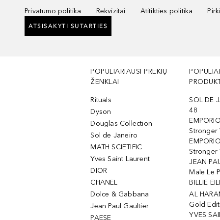
Privatumo politika
Rekvizitai
Atitikties politika
Pir
ATSISAKYTI SUTARTIES
POPULIARIAUSI PREKIŲ
POPULIA
ŽENKLAI
PRODUKT
Rituals
SOL DE J
48
Dyson
EMPORIO
Douglas Collection
Stronger
Sol de Janeiro
EMPORIO
MATH SCIETIFIC
Stronger 
Yves Saint Laurent
JEAN PAU
DIOR
Male Le 
CHANEL
BILLIE EIL
Dolce & Gabbana
AL HARA
Gold Edit
Jean Paul Gaultier
YVES SAI
PAESE