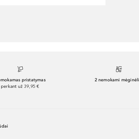
mokamas pristatymas
2 nemokami mėginėli
perkant už 39,95 €
ūdai