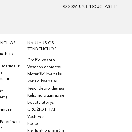
©
2026
UAB "DOUGLAS LT"
NCIJOS
NAUJAUSIOS
TENDENCIJOS
mobilio
Grožio vasara
Patarimai ir
Vasaros aromatai
os
Moteriški kvepalai
mai ir
Vyriški kvepalai
os
Tęsk įdegio dienas
mės –
Kelionių būtiniausieji
ertų
Beauty Storys
rimai ir
GROŽIO HITAI
os
Vestuvės
 Patarimai ir
Ruduo
os
Parduotuvių grožio