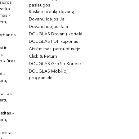
žiūros
paslaugos
tvarka
Raskite tobulą dovaną
imas –
Dovanų idėjos Jai
ertų
Dovanų idėjos Jam
DOUGLAS Dovanų kortelė
garbanos
DOUGLAS PDF kuponas
i ir
Atsiėmimas parduotuvėje
os
Click & Return
nikiūras
DOUGLAS Grožio Kortelė
DOUGLAS Mobilioji
i –
programėlė
ertų
atitas –
ertų
atitas –
ertų
arimai ir