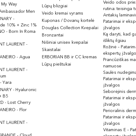
Veido odos prie
- My Way
Lūpų blizgiai
rutina: teisinga 
 Ambassador Men
Veido kremai vyrams
Antakių laminav
INARY -
Kuponas / Dovanų kortelė
Patarimai ir eksp
ide 10% + Zinc 1%
Douglas Collection Kvepalai
įžvalgos
O - Born In Roma
Ką daryti, kad 
Bronzantai
išliktų ilgiau
Nišiniai unisex kvepalai
NT LAURENT -
Rožinė – Patarima
Skaistalai
ekspertų įžvalg
ANEIRO - Agua
ERBORIAN BB ir CC kremas
Prancūziškas ma
Lūpų pieštukai
namuose
NT LAURENT -
Saulės nudegima
ium
Patarimai ir eksp
- Yara
įžvalgos
NARY - Hyaluronic
Seborėjinis derm
+ B5
Patarimai ir eksp
 - Lost Cherry
įžvalgos
ANEIRO - Flor
Perioralinis derm
Patarimai ir eksp
NT LAURENT -
įžvalgos
Vitaminas E – Pat
GRANDE - Cloud