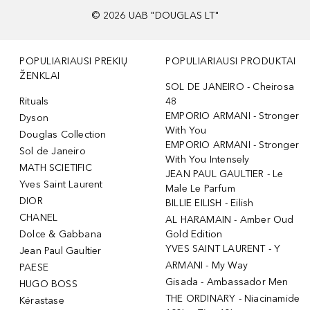
©
2026
UAB "DOUGLAS LT"
POPULIARIAUSI PREKIŲ
POPULIARIAUSI PRODUKTAI
ŽENKLAI
SOL DE JANEIRO - Cheirosa
Rituals
48
EMPORIO ARMANI - Stronger
Dyson
With You
Douglas Collection
EMPORIO ARMANI - Stronger
Sol de Janeiro
With You Intensely
MATH SCIETIFIC
JEAN PAUL GAULTIER - Le
Yves Saint Laurent
Male Le Parfum
DIOR
BILLIE EILISH - Eilish
CHANEL
AL HARAMAIN - Amber Oud
Dolce & Gabbana
Gold Edition
YVES SAINT LAURENT - Y
Jean Paul Gaultier
ARMANI - My Way
PAESE
Gisada - Ambassador Men
HUGO BOSS
THE ORDINARY - Niacinamide
Kérastase