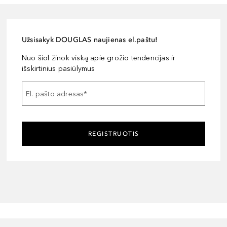
Užsisakyk DOUGLAS naujienas el.paštu!
Nuo šiol žinok viską apie grožio tendencijas ir
išskirtinius pasiūlymus
El. pašto adresas
*
REGISTRUOTIS