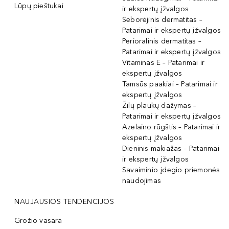
Lūpų pieštukai
ir ekspertų įžvalgos
Seborėjinis dermatitas –
Patarimai ir ekspertų įžvalgos
Perioralinis dermatitas –
Patarimai ir ekspertų įžvalgos
Vitaminas E – Patarimai ir
ekspertų įžvalgos
Tamsūs paakiai – Patarimai ir
ekspertų įžvalgos
Žilų plaukų dažymas –
Patarimai ir ekspertų įžvalgos
Azelaino rūgštis – Patarimai ir
ekspertų įžvalgos
Dieninis makiažas – Patarimai
ir ekspertų įžvalgos
Savaiminio įdegio priemonės
naudojimas
NAUJAUSIOS TENDENCIJOS
Grožio vasara