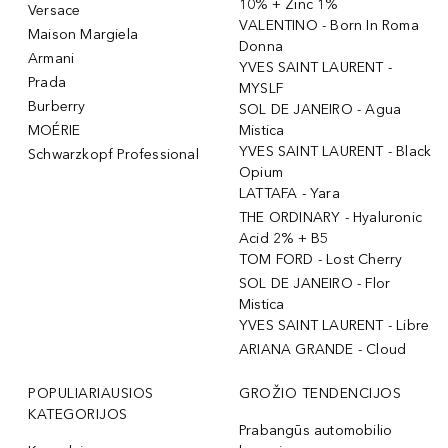
10% + Zinc 1%
Versace
VALENTINO - Born In Roma
Maison Margiela
Donna
Armani
YVES SAINT LAURENT -
Prada
MYSLF
Burberry
SOL DE JANEIRO - Agua
MOÉRIE
Mistica
YVES SAINT LAURENT - Black
Schwarzkopf Professional
Opium
LATTAFA - Yara
THE ORDINARY - Hyaluronic
Acid 2% + B5
TOM FORD - Lost Cherry
SOL DE JANEIRO - Flor
Mistica
YVES SAINT LAURENT - Libre
ARIANA GRANDE - Cloud
POPULIARIAUSIOS
GROŽIO TENDENCIJOS
KATEGORIJOS
Prabangūs automobilio