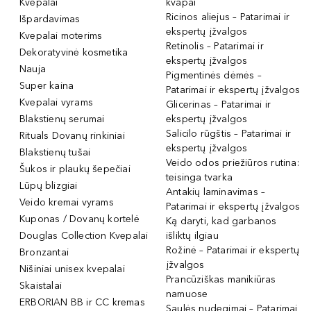
Kvepalai
kvapai
Ricinos aliejus – Patarimai ir
Išpardavimas
ekspertų įžvalgos
Kvepalai moterims
Retinolis – Patarimai ir
Dekoratyvinė kosmetika
ekspertų įžvalgos
Nauja
Pigmentinės dėmės –
Super kaina
Patarimai ir ekspertų įžvalgos
Kvepalai vyrams
Glicerinas – Patarimai ir
Blakstienų serumai
ekspertų įžvalgos
Salicilo rūgštis – Patarimai ir
Rituals Dovanų rinkiniai
ekspertų įžvalgos
Blakstienų tušai
Veido odos priežiūros rutina:
Šukos ir plaukų šepečiai
teisinga tvarka
Lūpų blizgiai
Antakių laminavimas –
Veido kremai vyrams
Patarimai ir ekspertų įžvalgos
Kuponas / Dovanų kortelė
Ką daryti, kad garbanos
Douglas Collection Kvepalai
išliktų ilgiau
Rožinė – Patarimai ir ekspertų
Bronzantai
įžvalgos
Nišiniai unisex kvepalai
Prancūziškas manikiūras
Skaistalai
namuose
ERBORIAN BB ir CC kremas
Saulės nudegimai – Patarimai