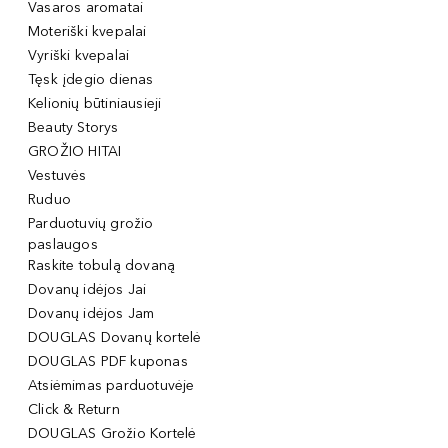
Vasaros aromatai
Moteriški kvepalai
Vyriški kvepalai
Tęsk įdegio dienas
Kelionių būtiniausieji
Beauty Storys
GROŽIO HITAI
Vestuvės
Ruduo
Parduotuvių grožio
paslaugos
Raskite tobulą dovaną
Dovanų idėjos Jai
Dovanų idėjos Jam
DOUGLAS Dovanų kortelė
DOUGLAS PDF kuponas
Atsiėmimas parduotuvėje
Click & Return
DOUGLAS Grožio Kortelė