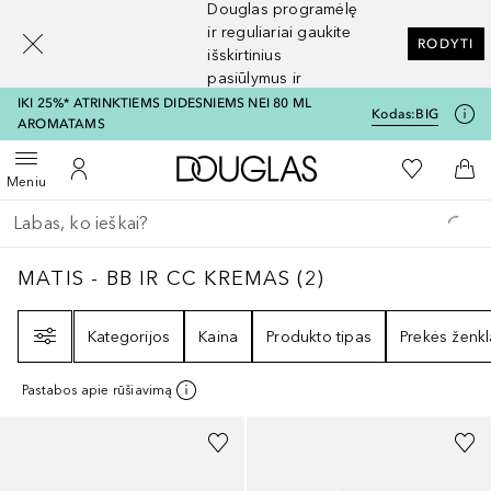
Douglas programėlę
[navigation.slideout.screenreader]
ir reguliariai gaukite
RODYTI
išskirtinius
pasiūlymus ir
nuolaidas
IKI 25%* ATRINKTIEMS DIDESNIEMS NEI 80 ML
Kodas:
BIG
AROMATAMS
Į Douglas pagrindinį pu
Į mano nor
Atidaryti meniu
Į mano paskyrą
Į kr
Meniu
Grįžk atgal
Vykdykite paiešką
MATIS - BB IR CC KREMAS
2
REZULTATAI
MATIS - BB IR CC KREMAS
(
2
)
Filtras
Kategorijos
Kaina
Produkto tipas
Prekės ženkl
Pastabos apie rūšiavimą