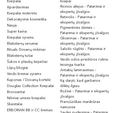
Kvepalai
kvapai
Ricinos aliejus – Patarimai ir
Išpardavimas
ekspertų įžvalgos
Kvepalai moterims
Retinolis – Patarimai ir
Dekoratyvinė kosmetika
ekspertų įžvalgos
Nauja
Pigmentinės dėmės –
Super kaina
Patarimai ir ekspertų įžvalgos
Kvepalai vyrams
Glicerinas – Patarimai ir
Blakstienų serumai
ekspertų įžvalgos
Salicilo rūgštis – Patarimai ir
Rituals Dovanų rinkiniai
ekspertų įžvalgos
Blakstienų tušai
Veido odos priežiūros rutina:
Šukos ir plaukų šepečiai
teisinga tvarka
Lūpų blizgiai
Antakių laminavimas –
Veido kremai vyrams
Patarimai ir ekspertų įžvalgos
Kuponas / Dovanų kortelė
Ką daryti, kad garbanos
Douglas Collection Kvepalai
išliktų ilgiau
Rožinė – Patarimai ir ekspertų
Bronzantai
įžvalgos
Nišiniai unisex kvepalai
Prancūziškas manikiūras
Skaistalai
namuose
ERBORIAN BB ir CC kremas
Saulės nudegimai – Patarimai