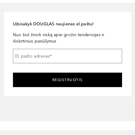
Užsisakyk DOUGLAS naujienas el.paštu!
Nuo šiol žinok viską apie grožio tendencijas ir
išskirtinius pasiūlymus
El. pašto adresas
*
REGISTRUOTIS