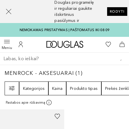
Douglas programėlę
[navigation.slideout.screenreader]
ir reguliariai gaukite
RODYTI
išskirtinius
pasiūlymus ir
nuolaidas
NEMOKAMAS PRISTATYMAS Į PAŠTOMATUS IKI 08 09
Į Douglas pagrindinį pu
Į mano nor
Atidaryti meniu
Į mano paskyrą
Į kr
Meniu
Grįžk atgal
Vykdykite paiešką
MENROCK - AKSESUARAI
1
REZULTATAI
MENROCK - AKSESUARAI
(
1
)
Filtras
Kategorijos
Kaina
Produkto tipas
Prekės ženkl
Pastabos apie rūšiavimą