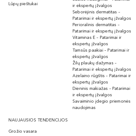
Lūpų pieštukai
ir ekspertų įžvalgos
Seborėjinis dermatitas –
Patarimai ir ekspertų įžvalgos
Perioralinis dermatitas –
Patarimai ir ekspertų įžvalgos
Vitaminas E – Patarimai ir
ekspertų įžvalgos
Tamsūs paakiai – Patarimai ir
ekspertų įžvalgos
Žilų plaukų dažymas –
Patarimai ir ekspertų įžvalgos
Azelaino rūgštis – Patarimai ir
ekspertų įžvalgos
Dieninis makiažas – Patarimai
ir ekspertų įžvalgos
Savaiminio įdegio priemonės
naudojimas
NAUJAUSIOS TENDENCIJOS
Grožio vasara