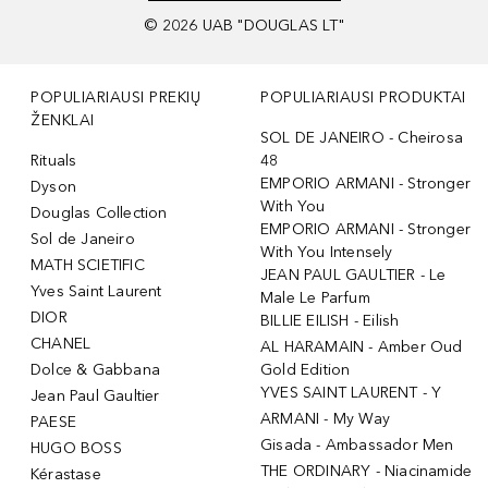
©
2026
UAB "DOUGLAS LT"
POPULIARIAUSI PREKIŲ
POPULIARIAUSI PRODUKTAI
ŽENKLAI
SOL DE JANEIRO - Cheirosa
Rituals
48
EMPORIO ARMANI - Stronger
Dyson
With You
Douglas Collection
EMPORIO ARMANI - Stronger
Sol de Janeiro
With You Intensely
MATH SCIETIFIC
JEAN PAUL GAULTIER - Le
Yves Saint Laurent
Male Le Parfum
DIOR
BILLIE EILISH - Eilish
CHANEL
AL HARAMAIN - Amber Oud
Dolce & Gabbana
Gold Edition
YVES SAINT LAURENT - Y
Jean Paul Gaultier
ARMANI - My Way
PAESE
Gisada - Ambassador Men
HUGO BOSS
THE ORDINARY - Niacinamide
Kérastase