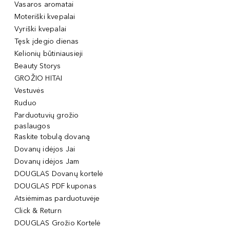
Vasaros aromatai
Moteriški kvepalai
Vyriški kvepalai
Tęsk įdegio dienas
Kelionių būtiniausieji
Beauty Storys
GROŽIO HITAI
Vestuvės
Ruduo
Parduotuvių grožio
paslaugos
Raskite tobulą dovaną
Dovanų idėjos Jai
Dovanų idėjos Jam
DOUGLAS Dovanų kortelė
DOUGLAS PDF kuponas
Atsiėmimas parduotuvėje
Click & Return
DOUGLAS Grožio Kortelė