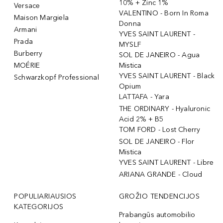
10% + Zinc 1%
Versace
VALENTINO - Born In Roma
Maison Margiela
Donna
Armani
YVES SAINT LAURENT -
Prada
MYSLF
Burberry
SOL DE JANEIRO - Agua
MOÉRIE
Mistica
YVES SAINT LAURENT - Black
Schwarzkopf Professional
Opium
LATTAFA - Yara
THE ORDINARY - Hyaluronic
Acid 2% + B5
TOM FORD - Lost Cherry
SOL DE JANEIRO - Flor
Mistica
YVES SAINT LAURENT - Libre
ARIANA GRANDE - Cloud
POPULIARIAUSIOS
GROŽIO TENDENCIJOS
KATEGORIJOS
Prabangūs automobilio