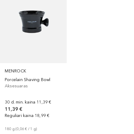
MENROCK
Porcelain Shaving Bowl
Aksesuaras
30 d. min. kaina
11,39 €
11,39 €
Reguliari kaina
18,99 €
180
g
 (
0,06 €
 / 
1
g
)