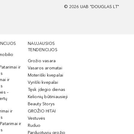
©
2026
UAB "DOUGLAS LT"
NCIJOS
NAUJAUSIOS
TENDENCIJOS
mobilio
Grožio vasara
Patarimai ir
Vasaros aromatai
os
Moteriški kvepalai
mai ir
Vyriški kvepalai
os
Tęsk įdegio dienas
mės –
Kelionių būtiniausieji
ertų
Beauty Storys
rimai ir
GROŽIO HITAI
os
Vestuvės
 Patarimai ir
Ruduo
os
Parduotuvių grožio