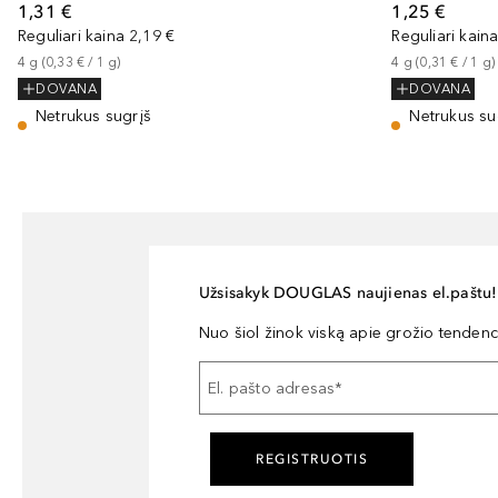
1,31 €
1,25 €
Reguliari kaina
2,19 €
Reguliari kain
4
g
 (
0,33 €
 / 
1
g
)
4
g
 (
0,31 €
 / 
1
g
)
DOVANA
DOVANA
Netrukus sugrįš
Netrukus su
Užsisakyk DOUGLAS naujienas el.paštu!
Nuo šiol žinok viską apie grožio tendencij
El. pašto adresas
*
REGISTRUOTIS