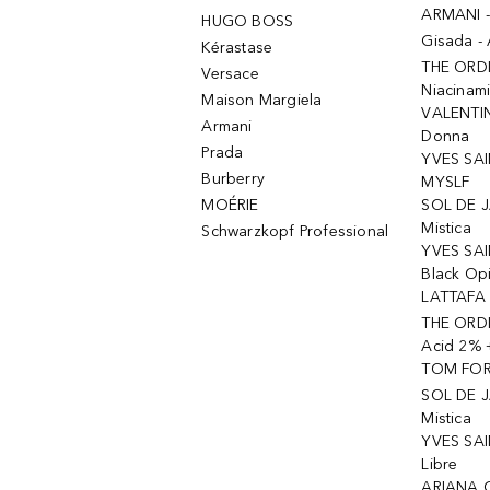
ARMANI 
HUGO BOSS
Gisada -
Kérastase
THE ORD
Versace
Niacinam
Maison Margiela
VALENTIN
Armani
Donna
Prada
YVES SAI
Burberry
MYSLF
MOÉRIE
SOL DE J
Mistica
Schwarzkopf Professional
YVES SAI
Black Op
LATTAFA 
THE ORDI
Acid 2% 
TOM FORD
SOL DE J
Mistica
YVES SAI
Libre
ARIANA 