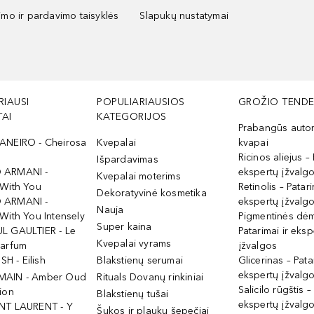
kimo ir pardavimo taisyklės
Slapukų nustatymai
RIAUSI
POPULIARIAUSIOS
GROŽIO TENDE
AI
KATEGORIJOS
Prabangūs auto
ANEIRO - Cheirosa
Kvepalai
kvapai
Ricinos aliejus – 
Išpardavimas
 ARMANI -
ekspertų įžvalg
Kvepalai moterims
 With You
Retinolis – Patari
Dekoratyvinė kosmetika
 ARMANI -
ekspertų įžvalg
Nauja
With You Intensely
Pigmentinės dė
Super kaina
L GAULTIER - Le
Patarimai ir eksp
Kvepalai vyrams
Parfum
įžvalgos
ISH - Eilish
Blakstienų serumai
Glicerinas – Pata
ekspertų įžvalg
MAIN - Amber Oud
Rituals Dovanų rinkiniai
Salicilo rūgštis –
ion
Blakstienų tušai
ekspertų įžvalg
NT LAURENT - Y
Šukos ir plaukų šepečiai