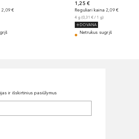
1,25 €
a
2,09 €
Reguliari kaina
2,09 €
4
g
 (
0,31 €
 / 
1
g
)
DOVANA
grįš
Netrukus sugrįš
as ir išskirtinius pasiūlymus