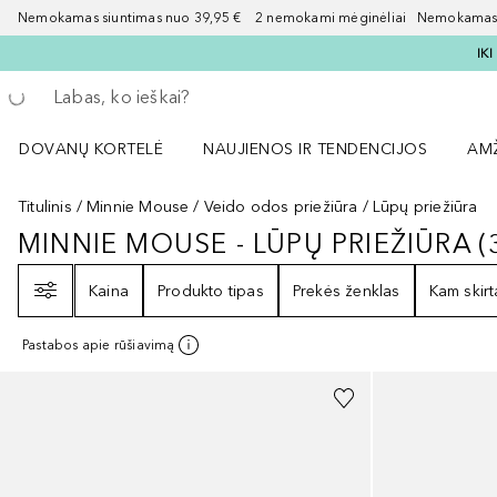
Nemokamas siuntimas nuo 39,95 € 2 nemokami mėginėliai Nemokamas d
IK
Grįžk atgal
Vykdykite paiešką
DOVANŲ KORTELĖ
NAUJIENOS IR TENDENCIJOS
AM
Atidaryti NAUJIENOS IR TENDENCIJOS 
Atid
Titulinis
Minnie Mouse
Veido odos priežiūra
Lūpų priežiūra
MINNIE MOUSE - LŪPŲ PRIEŽIŪRA
(
MINNIE MOUSE - LŪPŲ PRIEŽIŪRA
Filtras
Kaina
Produkto tipas
Prekės ženklas
Kam skirt
Pastabos apie rūšiavimą