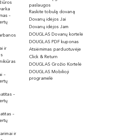
žiūros
paslaugos
tvarka
Raskite tobulą dovaną
imas –
Dovanų idėjos Jai
ertų
Dovanų idėjos Jam
DOUGLAS Dovanų kortelė
garbanos
DOUGLAS PDF kuponas
i ir
Atsiėmimas parduotuvėje
os
Click & Return
nikiūras
DOUGLAS Grožio Kortelė
DOUGLAS Mobilioji
i –
programėlė
ertų
atitas –
ertų
atitas –
ertų
arimai ir