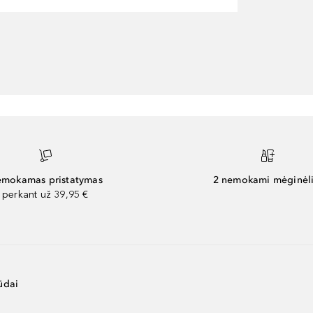
mokamas pristatymas
2 nemokami mėginėli
perkant už 39,95 €
ūdai