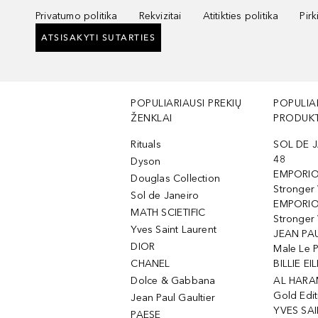
Privatumo politika
Rekvizitai
Atitikties politika
Pir
ATSISAKYTI SUTARTIES
POPULIARIAUSI PREKIŲ
POPULIA
ŽENKLAI
PRODUKT
Rituals
SOL DE J
48
Dyson
EMPORIO
Douglas Collection
Stronger
Sol de Janeiro
EMPORIO
MATH SCIETIFIC
Stronger 
Yves Saint Laurent
JEAN PAU
DIOR
Male Le 
CHANEL
BILLIE EIL
Dolce & Gabbana
AL HARA
Gold Edit
Jean Paul Gaultier
YVES SAI
PAESE