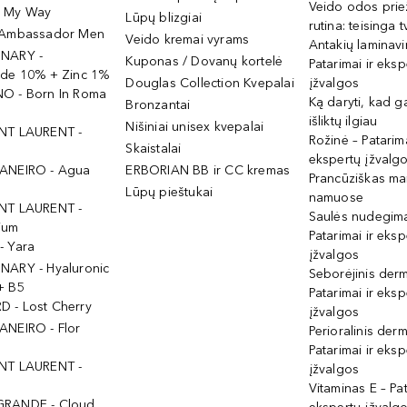
Veido odos prie
- My Way
Lūpų blizgiai
rutina: teisinga 
 Ambassador Men
Veido kremai vyrams
Antakių laminav
INARY -
Kuponas / Dovanų kortelė
Patarimai ir eksp
ide 10% + Zinc 1%
Douglas Collection Kvepalai
įžvalgos
O - Born In Roma
Ką daryti, kad 
Bronzantai
išliktų ilgiau
Nišiniai unisex kvepalai
NT LAURENT -
Rožinė – Patarima
Skaistalai
ekspertų įžvalg
ANEIRO - Agua
ERBORIAN BB ir CC kremas
Prancūziškas ma
Lūpų pieštukai
namuose
NT LAURENT -
Saulės nudegima
ium
Patarimai ir eksp
- Yara
įžvalgos
NARY - Hyaluronic
Seborėjinis derm
+ B5
Patarimai ir eksp
 - Lost Cherry
įžvalgos
ANEIRO - Flor
Perioralinis derm
Patarimai ir eksp
NT LAURENT -
įžvalgos
Vitaminas E – Pat
GRANDE - Cloud