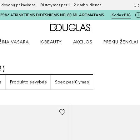
ovanų pakavimas Pristatymas per 1 - 2 darbo dienas
GR
I 25%* ATRINKTIEMS DIDESNIEMS NEI 80 ML AROMATAMS
Kodas:
BIG
Į Douglas pagrindinį pu
ŽINA VASARA
K-BEAUTY
AKCIJOS
PREKIŲ ŽENKLAI
meniu
aryti Amžina vasara meniu
Atidaryti AKCIJOS meniu
Atidaryti PREKIŲ 
3
)
3
REZULTATAI
a
Produkto savybės
Spec.pasiūlymas