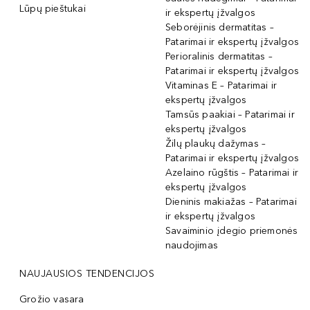
Lūpų pieštukai
ir ekspertų įžvalgos
Seborėjinis dermatitas –
Patarimai ir ekspertų įžvalgos
Perioralinis dermatitas –
Patarimai ir ekspertų įžvalgos
Vitaminas E – Patarimai ir
ekspertų įžvalgos
Tamsūs paakiai – Patarimai ir
ekspertų įžvalgos
Žilų plaukų dažymas –
Patarimai ir ekspertų įžvalgos
Azelaino rūgštis – Patarimai ir
ekspertų įžvalgos
Dieninis makiažas – Patarimai
ir ekspertų įžvalgos
Savaiminio įdegio priemonės
naudojimas
NAUJAUSIOS TENDENCIJOS
Grožio vasara