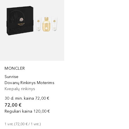
MONCLER
Sunrise
Dovanų Rinkinys Moterims
Kvepalų rinkinys
30 d. min. kaina
72,00 €
72,00 €
Reguliari kaina
120,00 €
1
vnt.
 (
72,00 €
 / 
1
vnt.
)