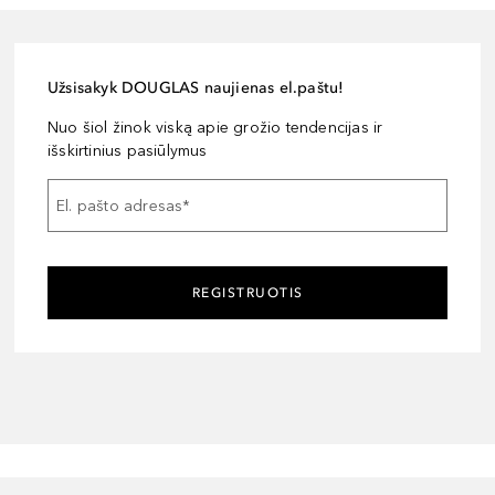
Užsisakyk DOUGLAS naujienas el.paštu!
Nuo šiol žinok viską apie grožio tendencijas ir
išskirtinius pasiūlymus
El. pašto adresas
*
REGISTRUOTIS