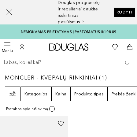
Douglas programėlę
[navigation.slideout.screenreader]
ir reguliariai gaukite
RODYTI
išskirtinius
pasiūlymus ir
nuolaidas
NEMOKAMAS PRISTATYMAS Į PAŠTOMATUS IKI 08 09
Į Douglas pagrindinį pu
Į mano nor
Atidaryti meniu
Į mano paskyrą
Į kr
Meniu
Grįžk atgal
Vykdykite paiešką
MONCLER - KVEPALŲ RINKINIAI
1
REZULTAT
MONCLER - KVEPALŲ RINKINIAI
(
1
)
Filtras
Kategorijos
Kaina
Produkto tipas
Prekės ženkl
Pastabos apie rūšiavimą