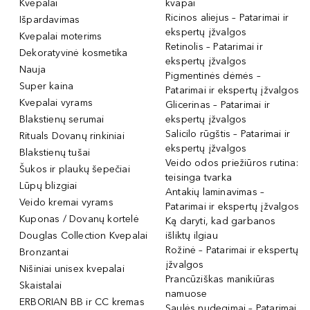
Kvepalai
kvapai
Ricinos aliejus – Patarimai ir
Išpardavimas
ekspertų įžvalgos
Kvepalai moterims
Retinolis – Patarimai ir
Dekoratyvinė kosmetika
ekspertų įžvalgos
Nauja
Pigmentinės dėmės –
Super kaina
Patarimai ir ekspertų įžvalgos
Kvepalai vyrams
Glicerinas – Patarimai ir
Blakstienų serumai
ekspertų įžvalgos
Salicilo rūgštis – Patarimai ir
Rituals Dovanų rinkiniai
ekspertų įžvalgos
Blakstienų tušai
Veido odos priežiūros rutina:
Šukos ir plaukų šepečiai
teisinga tvarka
Lūpų blizgiai
Antakių laminavimas –
Veido kremai vyrams
Patarimai ir ekspertų įžvalgos
Kuponas / Dovanų kortelė
Ką daryti, kad garbanos
Douglas Collection Kvepalai
išliktų ilgiau
Rožinė – Patarimai ir ekspertų
Bronzantai
įžvalgos
Nišiniai unisex kvepalai
Prancūziškas manikiūras
Skaistalai
namuose
ERBORIAN BB ir CC kremas
Saulės nudegimai – Patarimai