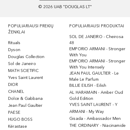
©
2026
UAB "DOUGLAS LT"
POPULIARIAUSI PREKIŲ
POPULIARIAUSI PRODUKTAI
ŽENKLAI
SOL DE JANEIRO - Cheirosa
Rituals
48
EMPORIO ARMANI - Stronger
Dyson
With You
Douglas Collection
EMPORIO ARMANI - Stronger
Sol de Janeiro
With You Intensely
MATH SCIETIFIC
JEAN PAUL GAULTIER - Le
Yves Saint Laurent
Male Le Parfum
DIOR
BILLIE EILISH - Eilish
CHANEL
AL HARAMAIN - Amber Oud
Dolce & Gabbana
Gold Edition
YVES SAINT LAURENT - Y
Jean Paul Gaultier
ARMANI - My Way
PAESE
Gisada - Ambassador Men
HUGO BOSS
THE ORDINARY - Niacinamide
Kérastase