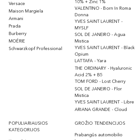
10% + Zinc 1%
Versace
VALENTINO - Born In Roma
Maison Margiela
Donna
Armani
YVES SAINT LAURENT -
Prada
MYSLF
Burberry
SOL DE JANEIRO - Agua
MOÉRIE
Mistica
YVES SAINT LAURENT - Black
Schwarzkopf Professional
Opium
LATTAFA - Yara
THE ORDINARY - Hyaluronic
Acid 2% + B5
TOM FORD - Lost Cherry
SOL DE JANEIRO - Flor
Mistica
YVES SAINT LAURENT - Libre
ARIANA GRANDE - Cloud
POPULIARIAUSIOS
GROŽIO TENDENCIJOS
KATEGORIJOS
Prabangūs automobilio