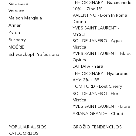
THE ORDINARY - Niacinamide
Kérastase
10% + Zinc 1%
Versace
VALENTINO - Born In Roma
Maison Margiela
Donna
Armani
YVES SAINT LAURENT -
Prada
MYSLF
Burberry
SOL DE JANEIRO - Agua
MOÉRIE
Mistica
YVES SAINT LAURENT - Black
Schwarzkopf Professional
Opium
LATTAFA - Yara
THE ORDINARY - Hyaluronic
Acid 2% + B5
TOM FORD - Lost Cherry
SOL DE JANEIRO - Flor
Mistica
YVES SAINT LAURENT - Libre
ARIANA GRANDE - Cloud
POPULIARIAUSIOS
GROŽIO TENDENCIJOS
KATEGORIJOS