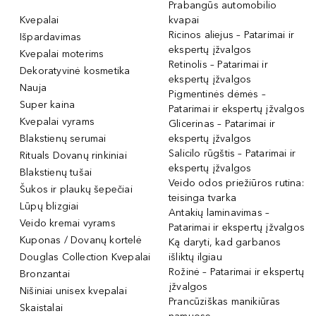
Prabangūs automobilio
Kvepalai
kvapai
Ricinos aliejus – Patarimai ir
Išpardavimas
ekspertų įžvalgos
Kvepalai moterims
Retinolis – Patarimai ir
Dekoratyvinė kosmetika
ekspertų įžvalgos
Nauja
Pigmentinės dėmės –
Super kaina
Patarimai ir ekspertų įžvalgos
Kvepalai vyrams
Glicerinas – Patarimai ir
Blakstienų serumai
ekspertų įžvalgos
Salicilo rūgštis – Patarimai ir
Rituals Dovanų rinkiniai
ekspertų įžvalgos
Blakstienų tušai
Veido odos priežiūros rutina:
Šukos ir plaukų šepečiai
teisinga tvarka
Lūpų blizgiai
Antakių laminavimas –
Veido kremai vyrams
Patarimai ir ekspertų įžvalgos
Kuponas / Dovanų kortelė
Ką daryti, kad garbanos
Douglas Collection Kvepalai
išliktų ilgiau
Rožinė – Patarimai ir ekspertų
Bronzantai
įžvalgos
Nišiniai unisex kvepalai
Prancūziškas manikiūras
Skaistalai