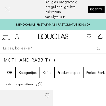
Douglas programėlę
[navigation.slideout.screenreader]
ir reguliariai gaukite
RODYTI
išskirtinius
pasiūlymus ir
nuolaidas
NEMOKAMAS PRISTATYMAS Į PAŠTOMATUS IKI 08 09
Į Douglas pagrindinį pu
Į mano nor
Atidaryti meniu
Į mano paskyrą
Į kr
Meniu
Grįžk atgal
Vykdykite paiešką
MOTH AND RABBIT
1
REZULTATAI
MOTH AND RABBIT
(
1
)
Filtras
Kategorijos
Kaina
Produkto tipas
Prekės ženkl
Pastabos apie rūšiavimą