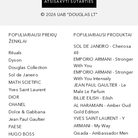
ATSISAKYTI SUTARTIES
©
2026
UAB "DOUGLAS LT"
POPULIARIAUSI PREKIŲ
POPULIARIAUSI PRODUKTAI
ŽENKLAI
SOL DE JANEIRO - Cheirosa
Rituals
48
EMPORIO ARMANI - Stronger
Dyson
With You
Douglas Collection
EMPORIO ARMANI - Stronger
Sol de Janeiro
With You Intensely
MATH SCIETIFIC
JEAN PAUL GAULTIER - Le
Yves Saint Laurent
Male Le Parfum
DIOR
BILLIE EILISH - Eilish
CHANEL
AL HARAMAIN - Amber Oud
Dolce & Gabbana
Gold Edition
YVES SAINT LAURENT - Y
Jean Paul Gaultier
ARMANI - My Way
PAESE
Gisada - Ambassador Men
HUGO BOSS