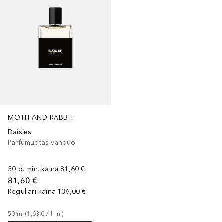
MOTH AND RABBIT
Daisies
Parfumuotas vanduo
30 d. min. kaina
81,60 €
81,60 €
Reguliari kaina
136,00 €
50
ml
 (
1,63 €
 / 
1
ml
)