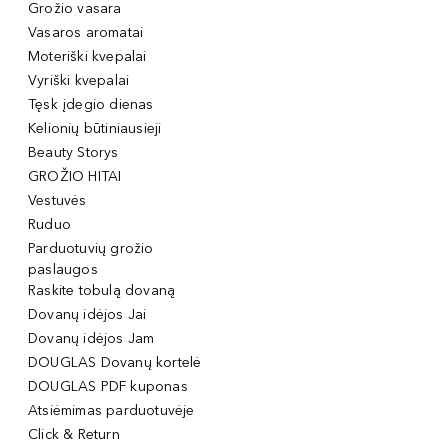
Grožio vasara
Vasaros aromatai
Moteriški kvepalai
Vyriški kvepalai
Tęsk įdegio dienas
Kelionių būtiniausieji
Beauty Storys
GROŽIO HITAI
Vestuvės
Ruduo
Parduotuvių grožio
paslaugos
Raskite tobulą dovaną
Dovanų idėjos Jai
Dovanų idėjos Jam
DOUGLAS Dovanų kortelė
DOUGLAS PDF kuponas
Atsiėmimas parduotuvėje
Click & Return