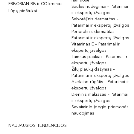
namuose
ERBORIAN BB ir CC kremas
Saulės nudegimai – Patarimai
Lūpų pieštukai
ir ekspertų įžvalgos
Seborėjinis dermatitas –
Patarimai ir ekspertų įžvalgos
Perioralinis dermatitas –
Patarimai ir ekspertų įžvalgos
Vitaminas E – Patarimai ir
ekspertų įžvalgos
Tamsūs paakiai – Patarimai ir
ekspertų įžvalgos
Žilų plaukų dažymas –
Patarimai ir ekspertų įžvalgos
Azelaino rūgštis – Patarimai ir
ekspertų įžvalgos
Dieninis makiažas – Patarimai
ir ekspertų įžvalgos
Savaiminio įdegio priemonės
naudojimas
NAUJAUSIOS TENDENCIJOS