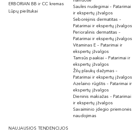
namuose
ERBORIAN BB ir CC kremas
Saulės nudegimai – Patarimai
Lūpų pieštukai
ir ekspertų įžvalgos
Seborėjinis dermatitas –
Patarimai ir ekspertų įžvalgos
Perioralinis dermatitas –
Patarimai ir ekspertų įžvalgos
Vitaminas E – Patarimai ir
ekspertų įžvalgos
Tamsūs paakiai – Patarimai ir
ekspertų įžvalgos
Žilų plaukų dažymas –
Patarimai ir ekspertų įžvalgos
Azelaino rūgštis – Patarimai ir
ekspertų įžvalgos
Dieninis makiažas – Patarimai
ir ekspertų įžvalgos
Savaiminio įdegio priemonės
naudojimas
NAUJAUSIOS TENDENCIJOS