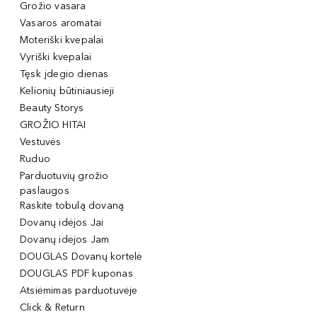
Grožio vasara
Vasaros aromatai
Moteriški kvepalai
Vyriški kvepalai
Tęsk įdegio dienas
Kelionių būtiniausieji
Beauty Storys
GROŽIO HITAI
Vestuvės
Ruduo
Parduotuvių grožio
paslaugos
Raskite tobulą dovaną
Dovanų idėjos Jai
Dovanų idėjos Jam
DOUGLAS Dovanų kortelė
DOUGLAS PDF kuponas
Atsiėmimas parduotuvėje
Click & Return