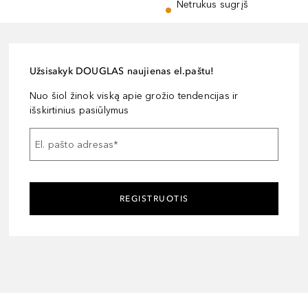
Netrukus sugrįš
Užsisakyk DOUGLAS naujienas el.paštu!
Nuo šiol žinok viską apie grožio tendencijas ir
išskirtinius pasiūlymus
El. pašto adresas
*
REGISTRUOTIS