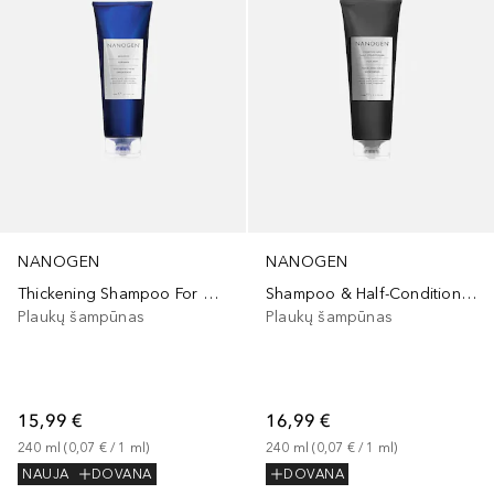
NANOGEN
NANOGEN
Thickening Shampoo For Men
Shampoo & Half-Conditioner For Men
Plaukų šampūnas
Plaukų šampūnas
15,99 €
16,99 €
240
ml
 (
0,07 €
 / 
1
ml
)
240
ml
 (
0,07 €
 / 
1
ml
)
NAUJA
DOVANA
DOVANA