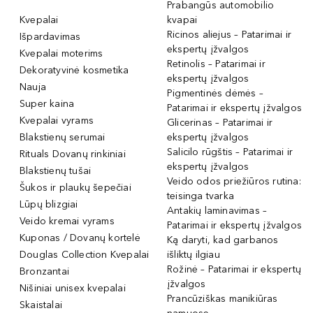
Prabangūs automobilio
Kvepalai
kvapai
Ricinos aliejus – Patarimai ir
Išpardavimas
ekspertų įžvalgos
Kvepalai moterims
Retinolis – Patarimai ir
Dekoratyvinė kosmetika
ekspertų įžvalgos
Nauja
Pigmentinės dėmės –
Super kaina
Patarimai ir ekspertų įžvalgos
Kvepalai vyrams
Glicerinas – Patarimai ir
Blakstienų serumai
ekspertų įžvalgos
Salicilo rūgštis – Patarimai ir
Rituals Dovanų rinkiniai
ekspertų įžvalgos
Blakstienų tušai
Veido odos priežiūros rutina:
Šukos ir plaukų šepečiai
teisinga tvarka
Lūpų blizgiai
Antakių laminavimas –
Veido kremai vyrams
Patarimai ir ekspertų įžvalgos
Kuponas / Dovanų kortelė
Ką daryti, kad garbanos
Douglas Collection Kvepalai
išliktų ilgiau
Rožinė – Patarimai ir ekspertų
Bronzantai
įžvalgos
Nišiniai unisex kvepalai
Prancūziškas manikiūras
Skaistalai