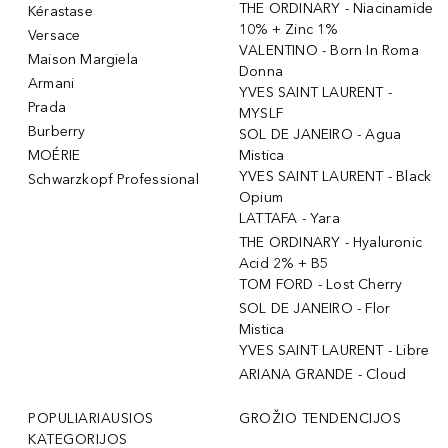
THE ORDINARY - Niacinamide
Kérastase
10% + Zinc 1%
Versace
VALENTINO - Born In Roma
Maison Margiela
Donna
Armani
YVES SAINT LAURENT -
Prada
MYSLF
Burberry
SOL DE JANEIRO - Agua
MOÉRIE
Mistica
YVES SAINT LAURENT - Black
Schwarzkopf Professional
Opium
LATTAFA - Yara
THE ORDINARY - Hyaluronic
Acid 2% + B5
TOM FORD - Lost Cherry
SOL DE JANEIRO - Flor
Mistica
YVES SAINT LAURENT - Libre
ARIANA GRANDE - Cloud
POPULIARIAUSIOS
GROŽIO TENDENCIJOS
KATEGORIJOS