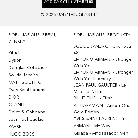
ATSISAKYTI SUTARTIES
©
2026
UAB "DOUGLAS LT"
POPULIARIAUSI PREKIŲ
POPULIARIAUSI PRODUKTAI
ŽENKLAI
SOL DE JANEIRO - Cheirosa
Rituals
48
EMPORIO ARMANI - Stronger
Dyson
With You
Douglas Collection
EMPORIO ARMANI - Stronger
Sol de Janeiro
With You Intensely
MATH SCIETIFIC
JEAN PAUL GAULTIER - Le
Yves Saint Laurent
Male Le Parfum
DIOR
BILLIE EILISH - Eilish
CHANEL
AL HARAMAIN - Amber Oud
Dolce & Gabbana
Gold Edition
YVES SAINT LAURENT - Y
Jean Paul Gaultier
ARMANI - My Way
PAESE
Gisada - Ambassador Men
HUGO BOSS