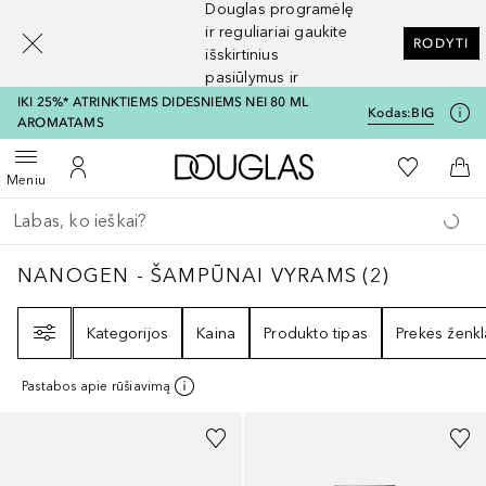
Douglas programėlę
[navigation.slideout.screenreader]
ir reguliariai gaukite
RODYTI
išskirtinius
pasiūlymus ir
nuolaidas
IKI 25%* ATRINKTIEMS DIDESNIEMS NEI 80 ML
Kodas:
BIG
AROMATAMS
Į Douglas pagrindinį pu
Į mano nor
Atidaryti meniu
Į mano paskyrą
Į kr
Meniu
Grįžk atgal
Vykdykite paiešką
NANOGEN - ŠAMPŪNAI VYRAMS
2
REZULTA
NANOGEN - ŠAMPŪNAI VYRAMS
(
2
)
Filtras
Kategorijos
Kaina
Produkto tipas
Prekės ženkl
Pastabos apie rūšiavimą