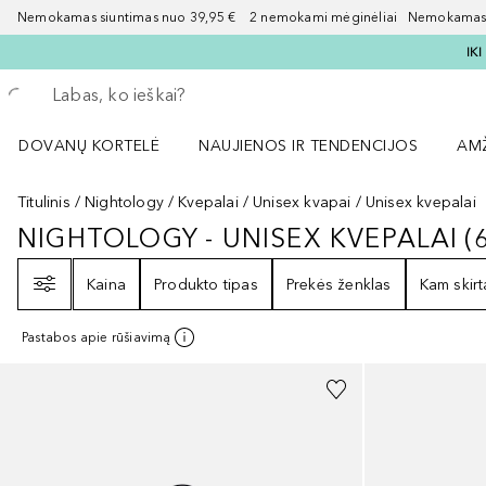
Nemokamas siuntimas nuo 39,95 € 2 nemokami mėginėliai Nemokamas d
IK
Grįžk atgal
Vykdykite paiešką
DOVANŲ KORTELĖ
NAUJIENOS IR TENDENCIJOS
AM
Atidaryti NAUJIENOS IR TENDENCIJOS 
Atid
Titulinis
Nightology
Kvepalai
Unisex kvapai
Unisex kvepalai
NIGHTOLOGY - UNISEX KVEPALAI
(
NIGHTOLOGY - UNISEX KVEPALAI
Filtras
Kaina
Produkto tipas
Prekės ženklas
Kam skirt
Pastabos apie rūšiavimą