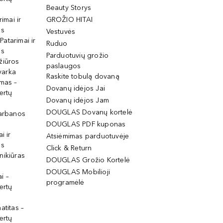
Beauty Storys
rimai ir
GROŽIO HITAI
os
Vestuvės
 Patarimai ir
Ruduo
os
Parduotuvių grožio
žiūros
paslaugos
tvarka
Raskite tobulą dovaną
imas –
Dovanų idėjos Jai
ertų
Dovanų idėjos Jam
DOUGLAS Dovanų kortelė
garbanos
DOUGLAS PDF kuponas
i ir
Atsiėmimas parduotuvėje
os
Click & Return
nikiūras
DOUGLAS Grožio Kortelė
DOUGLAS Mobilioji
i –
programėlė
ertų
atitas –
ertų