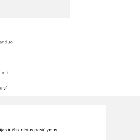
Y
l
vanduo
1
ml
)
grįš
as ir išskirtinius pasiūlymus