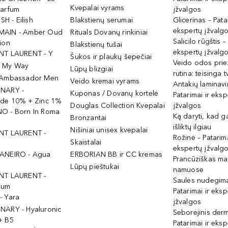
Kvepalai vyrams
Parfum
įžvalgos
ISH - Eilish
Blakstienų serumai
Glicerinas – Pata
ekspertų įžvalg
MAIN - Amber Oud
Rituals Dovanų rinkiniai
Salicilo rūgštis –
ion
Blakstienų tušai
ekspertų įžvalg
NT LAURENT - Y
Šukos ir plaukų šepečiai
Veido odos prie
- My Way
Lūpų blizgiai
rutina: teisinga 
 Ambassador Men
Veido kremai vyrams
Antakių laminav
INARY -
Kuponas / Dovanų kortelė
Patarimai ir eksp
ide 10% + Zinc 1%
Douglas Collection Kvepalai
įžvalgos
O - Born In Roma
Ką daryti, kad 
Bronzantai
išliktų ilgiau
Nišiniai unisex kvepalai
NT LAURENT -
Rožinė – Patarima
Skaistalai
ekspertų įžvalg
ANEIRO - Agua
ERBORIAN BB ir CC kremas
Prancūziškas ma
Lūpų pieštukai
namuose
NT LAURENT -
Saulės nudegima
ium
Patarimai ir eksp
- Yara
įžvalgos
NARY - Hyaluronic
Seborėjinis derm
+ B5
Patarimai ir eksp