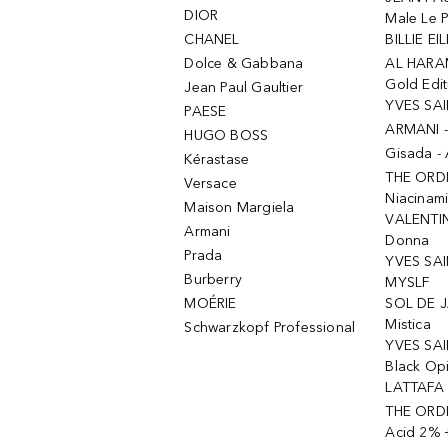
DIOR
Male Le 
CHANEL
BILLIE EIL
Dolce & Gabbana
AL HARA
Gold Edit
Jean Paul Gaultier
YVES SAI
PAESE
ARMANI 
HUGO BOSS
Gisada -
Kérastase
THE ORD
Versace
Niacinam
Maison Margiela
VALENTIN
Armani
Donna
Prada
YVES SAI
Burberry
MYSLF
MOÉRIE
SOL DE J
Mistica
Schwarzkopf Professional
YVES SAI
Black Op
LATTAFA 
THE ORDI
Acid 2% 