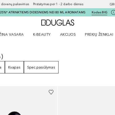
ovanų pakavimas Pristatymas per 1 - 2 darbo dienas
GR
I 25%* ATRINKTIEMS DIDESNIEMS NEI 80 ML AROMATAMS
Kodas:
BIG
Į Douglas pagrindinį pu
ŽINA VASARA
K-BEAUTY
AKCIJOS
PREKIŲ ŽENKLAI
meniu
aryti Amžina vasara meniu
Atidaryti AKCIJOS meniu
Atidaryti PREKIŲ 
6
)
6
REZULTATAI
a
Kvapas
Spec.pasiūlymas