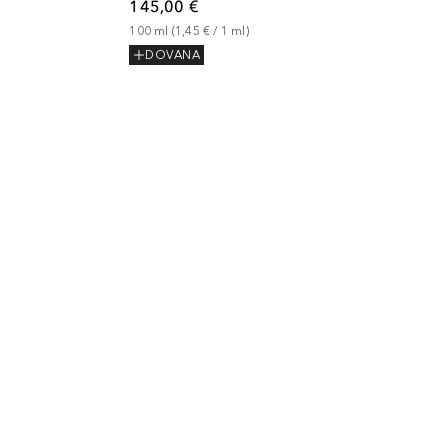
145,00 €
100
ml
 (
1,45 €
 / 
1
ml
)
DOVANA