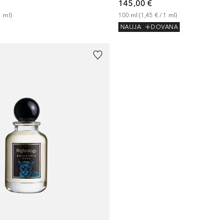
145,00 €
100
ml
 (
1,45 €
 / 
1
ml
)
1
ml
)
NAUJA
DOVANA