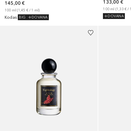
133,00 €
145,00 €
100
ml
 (
1,33 €
 / 
100
ml
 (
1,45 €
 / 
1
ml
)
DOVANA
Kodas
:
BIG
DOVANA