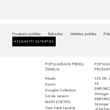
Privatumo politika
Rekvizitai
Atitikties politika
Pir
ATSISAKYTI SUTARTIES
POPULIARIAUSI PREKIŲ
POPULIA
ŽENKLAI
PRODUKT
Rituals
SOL DE J
48
Dyson
EMPORIO
Douglas Collection
Stronger
Sol de Janeiro
EMPORIO
MATH SCIETIFIC
Stronger 
Yves Saint Laurent
JEAN PAU