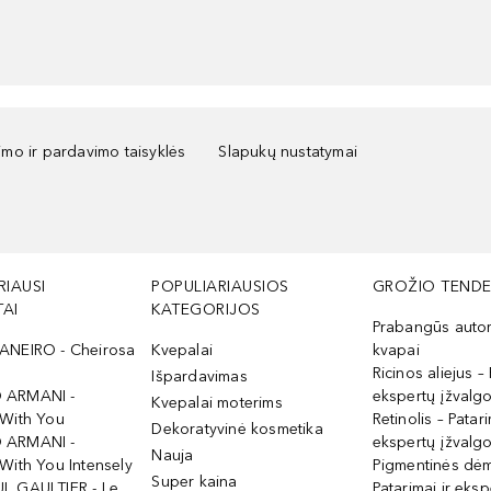
kimo ir pardavimo taisyklės
Slapukų nustatymai
RIAUSI
POPULIARIAUSIOS
GROŽIO TENDE
AI
KATEGORIJOS
Prabangūs auto
ANEIRO - Cheirosa
Kvepalai
kvapai
Ricinos aliejus – 
Išpardavimas
 ARMANI -
ekspertų įžvalg
Kvepalai moterims
 With You
Retinolis – Patari
Dekoratyvinė kosmetika
 ARMANI -
ekspertų įžvalg
Nauja
With You Intensely
Pigmentinės dė
Super kaina
L GAULTIER - Le
Patarimai ir eksp