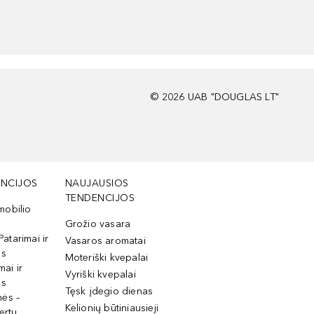
©
2026
UAB "DOUGLAS LT"
NCIJOS
NAUJAUSIOS
TENDENCIJOS
mobilio
Grožio vasara
Patarimai ir
Vasaros aromatai
os
Moteriški kvepalai
mai ir
Vyriški kvepalai
os
Tęsk įdegio dienas
mės –
Kelionių būtiniausieji
ertų