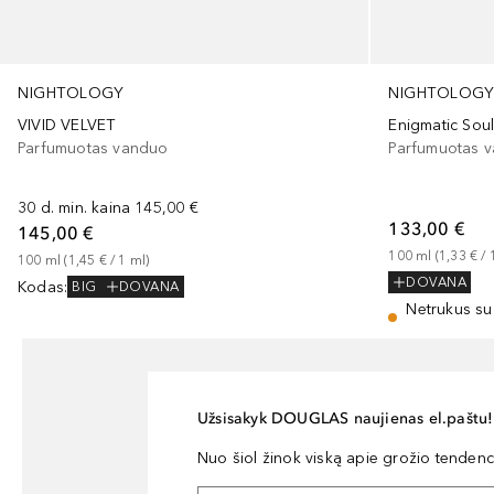
NIGHTOLOGY
NIGHTOLOG
VIVID VELVET
Enigmatic Sou
Parfumuotas vanduo
Parfumuotas 
30 d. min. kaina
145,00 €
133,00 €
145,00 €
100
ml
 (
1,33 €
 / 
100
ml
 (
1,45 €
 / 
1
ml
)
DOVANA
Kodas
:
BIG
DOVANA
Netrukus su
Užsisakyk DOUGLAS naujienas el.paštu!
Nuo šiol žinok viską apie grožio tendencij