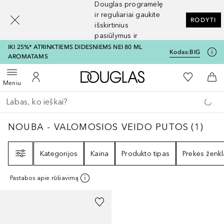
Douglas programėlę
[navigation.slideout.screenreader]
ir reguliariai gaukite
RODYTI
išskirtinius
pasiūlymus ir
nuolaidas
IKI 25%* ATRINKTIEMS DIDESNIEMS NEI 80 ML
Kodas:
BIG
AROMATAMS
Į Douglas pagrindinį pu
Į mano nor
Atidaryti meniu
Į mano paskyrą
Į kr
Meniu
Grįžk atgal
Vykdykite paiešką
NOUBA - VALOMOSIOS VEIDO PUTOS
1
REZ
NOUBA - VALOMOSIOS VEIDO PUTOS
(
1
)
Filtras
Kategorijos
Kaina
Produkto tipas
Prekės ženkl
Pastabos apie rūšiavimą