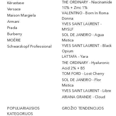
THE ORDINARY - Niacinamide
Kérastase
10% + Zinc 1%
Versace
VALENTINO - Born In Roma
Maison Margiela
Donna
Armani
YVES SAINT LAURENT -
Prada
MYSLF
Burberry
SOL DE JANEIRO - Agua
MOÉRIE
Mistica
YVES SAINT LAURENT - Black
Schwarzkopf Professional
Opium
LATTAFA - Yara
THE ORDINARY - Hyaluronic
Acid 2% + B5
TOM FORD - Lost Cherry
SOL DE JANEIRO - Flor
Mistica
YVES SAINT LAURENT - Libre
ARIANA GRANDE - Cloud
POPULIARIAUSIOS
GROŽIO TENDENCIJOS
KATEGORIJOS