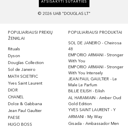
ATSISAKYTI SUTARTIES
©
2026
UAB "DOUGLAS LT"
POPULIARIAUSI PREKIŲ
POPULIARIAUSI PRODUKTAI
ŽENKLAI
SOL DE JANEIRO - Cheirosa
Rituals
48
EMPORIO ARMANI - Stronger
Dyson
With You
Douglas Collection
EMPORIO ARMANI - Stronger
Sol de Janeiro
With You Intensely
MATH SCIETIFIC
JEAN PAUL GAULTIER - Le
Yves Saint Laurent
Male Le Parfum
DIOR
BILLIE EILISH - Eilish
CHANEL
AL HARAMAIN - Amber Oud
Dolce & Gabbana
Gold Edition
YVES SAINT LAURENT - Y
Jean Paul Gaultier
ARMANI - My Way
PAESE
Gisada - Ambassador Men
HUGO BOSS