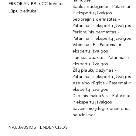
namuose
ERBORIAN BB ir CC kremas
Saulės nudegimai – Patarimai
Lūpų pieštukai
ir ekspertų įžvalgos
Seborėjinis dermatitas –
Patarimai ir ekspertų įžvalgos
Perioralinis dermatitas –
Patarimai ir ekspertų įžvalgos
Vitaminas E – Patarimai ir
ekspertų įžvalgos
Tamsūs paakiai – Patarimai ir
ekspertų įžvalgos
Žilų plaukų dažymas –
Patarimai ir ekspertų įžvalgos
Azelaino rūgštis – Patarimai ir
ekspertų įžvalgos
Dieninis makiažas – Patarimai
ir ekspertų įžvalgos
Savaiminio įdegio priemonės
naudojimas
NAUJAUSIOS TENDENCIJOS