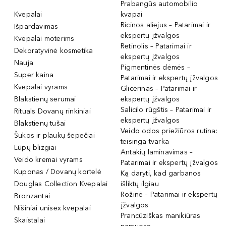
Prabangūs automobilio
Kvepalai
kvapai
Ricinos aliejus – Patarimai ir
Išpardavimas
ekspertų įžvalgos
Kvepalai moterims
Retinolis – Patarimai ir
Dekoratyvinė kosmetika
ekspertų įžvalgos
Nauja
Pigmentinės dėmės –
Super kaina
Patarimai ir ekspertų įžvalgos
Kvepalai vyrams
Glicerinas – Patarimai ir
Blakstienų serumai
ekspertų įžvalgos
Salicilo rūgštis – Patarimai ir
Rituals Dovanų rinkiniai
ekspertų įžvalgos
Blakstienų tušai
Veido odos priežiūros rutina:
Šukos ir plaukų šepečiai
teisinga tvarka
Lūpų blizgiai
Antakių laminavimas –
Veido kremai vyrams
Patarimai ir ekspertų įžvalgos
Kuponas / Dovanų kortelė
Ką daryti, kad garbanos
Douglas Collection Kvepalai
išliktų ilgiau
Rožinė – Patarimai ir ekspertų
Bronzantai
įžvalgos
Nišiniai unisex kvepalai
Prancūziškas manikiūras
Skaistalai