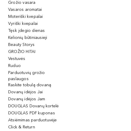
Grožio vasara
Vasaros aromatai
Moteriški kvepalai
Vyriški kvepalai
Tęsk įdegio dienas
Kelionių būtiniausieji
Beauty Storys
GROŽIO HITAI
Vestuvės
Ruduo
Parduotuvių grožio
paslaugos
Raskite tobulą dovaną
Dovanų idėjos Jai
Dovanų idėjos Jam
DOUGLAS Dovanų kortelė
DOUGLAS PDF kuponas
Atsiėmimas parduotuvėje
Click & Return