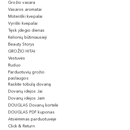
Grožio vasara
Vasaros aromatai
Moteriški kvepalai
Vyriški kvepalai
Tęsk įdegio dienas
Kelionių būtiniausieji
Beauty Storys
GROŽIO HITAI
Vestuvės
Ruduo
Parduotuvių grožio
paslaugos
Raskite tobulą dovaną
Dovanų idėjos Jai
Dovanų idėjos Jam
DOUGLAS Dovanų kortelė
DOUGLAS PDF kuponas
Atsiėmimas parduotuvėje
Click & Return