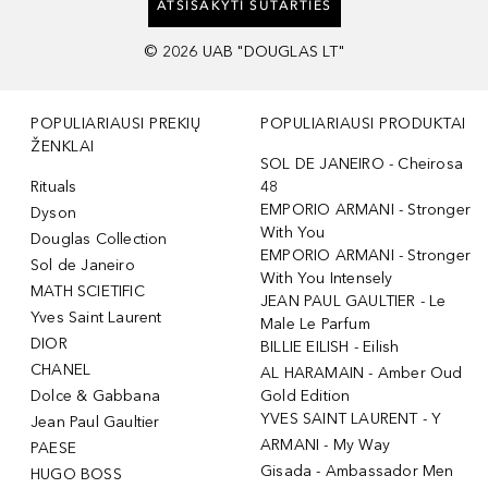
ATSISAKYTI SUTARTIES
©
2026
UAB "DOUGLAS LT"
POPULIARIAUSI PREKIŲ
POPULIARIAUSI PRODUKTAI
ŽENKLAI
SOL DE JANEIRO - Cheirosa
Rituals
48
EMPORIO ARMANI - Stronger
Dyson
With You
Douglas Collection
EMPORIO ARMANI - Stronger
Sol de Janeiro
With You Intensely
MATH SCIETIFIC
JEAN PAUL GAULTIER - Le
Yves Saint Laurent
Male Le Parfum
DIOR
BILLIE EILISH - Eilish
CHANEL
AL HARAMAIN - Amber Oud
Dolce & Gabbana
Gold Edition
YVES SAINT LAURENT - Y
Jean Paul Gaultier
ARMANI - My Way
PAESE
Gisada - Ambassador Men
HUGO BOSS