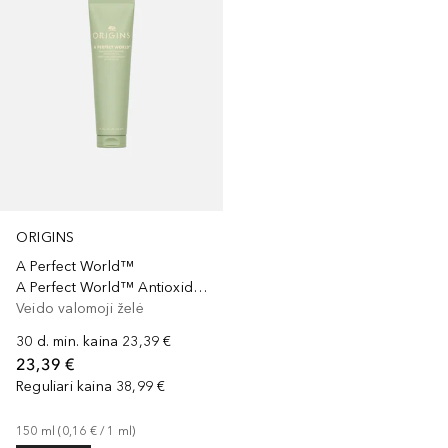
ORIGINS
A Perfect World™
A Perfect World™ Antioxidant Cleanser With White Tea
Veido valomoji želė
30 d. min. kaina
23,39 €
23,39 €
Reguliari kaina
38,99 €
150
ml
 (
0,16 €
 / 
1
ml
)