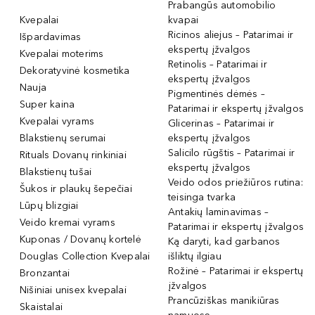
Prabangūs automobilio
Kvepalai
kvapai
Ricinos aliejus – Patarimai ir
Išpardavimas
ekspertų įžvalgos
Kvepalai moterims
Retinolis – Patarimai ir
Dekoratyvinė kosmetika
ekspertų įžvalgos
Nauja
Pigmentinės dėmės –
Super kaina
Patarimai ir ekspertų įžvalgos
Kvepalai vyrams
Glicerinas – Patarimai ir
Blakstienų serumai
ekspertų įžvalgos
Salicilo rūgštis – Patarimai ir
Rituals Dovanų rinkiniai
ekspertų įžvalgos
Blakstienų tušai
Veido odos priežiūros rutina:
Šukos ir plaukų šepečiai
teisinga tvarka
Lūpų blizgiai
Antakių laminavimas –
Veido kremai vyrams
Patarimai ir ekspertų įžvalgos
Kuponas / Dovanų kortelė
Ką daryti, kad garbanos
Douglas Collection Kvepalai
išliktų ilgiau
Rožinė – Patarimai ir ekspertų
Bronzantai
įžvalgos
Nišiniai unisex kvepalai
Prancūziškas manikiūras
Skaistalai