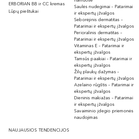
namuose
ERBORIAN BB ir CC kremas
Saulės nudegimai – Patarimai
Lūpų pieštukai
ir ekspertų įžvalgos
Seborėjinis dermatitas –
Patarimai ir ekspertų įžvalgos
Perioralinis dermatitas –
Patarimai ir ekspertų įžvalgos
Vitaminas E – Patarimai ir
ekspertų įžvalgos
Tamsūs paakiai – Patarimai ir
ekspertų įžvalgos
Žilų plaukų dažymas –
Patarimai ir ekspertų įžvalgos
Azelaino rūgštis – Patarimai ir
ekspertų įžvalgos
Dieninis makiažas – Patarimai
ir ekspertų įžvalgos
Savaiminio įdegio priemonės
naudojimas
NAUJAUSIOS TENDENCIJOS