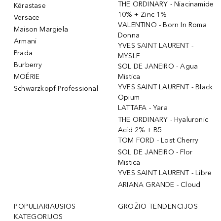
THE ORDINARY - Niacinamide
Kérastase
10% + Zinc 1%
Versace
VALENTINO - Born In Roma
Maison Margiela
Donna
Armani
YVES SAINT LAURENT -
Prada
MYSLF
Burberry
SOL DE JANEIRO - Agua
MOÉRIE
Mistica
YVES SAINT LAURENT - Black
Schwarzkopf Professional
Opium
LATTAFA - Yara
THE ORDINARY - Hyaluronic
Acid 2% + B5
TOM FORD - Lost Cherry
SOL DE JANEIRO - Flor
Mistica
YVES SAINT LAURENT - Libre
ARIANA GRANDE - Cloud
POPULIARIAUSIOS
GROŽIO TENDENCIJOS
KATEGORIJOS