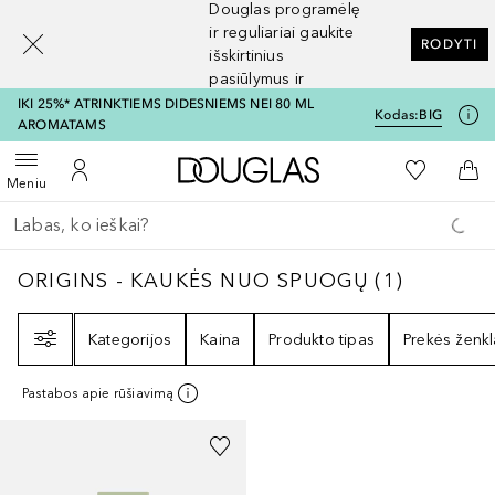
Douglas programėlę
[navigation.slideout.screenreader]
ir reguliariai gaukite
RODYTI
išskirtinius
pasiūlymus ir
nuolaidas
IKI 25%* ATRINKTIEMS DIDESNIEMS NEI 80 ML
Kodas:
BIG
AROMATAMS
Į Douglas pagrindinį pu
Į mano nor
Atidaryti meniu
Į mano paskyrą
Į kr
Meniu
Grįžk atgal
Vykdykite paiešką
ORIGINS - KAUKĖS NUO SPUOGŲ
1
REZULT
ORIGINS - KAUKĖS NUO SPUOGŲ
(
1
)
Filtras
Kategorijos
Kaina
Produkto tipas
Prekės ženkl
Pastabos apie rūšiavimą