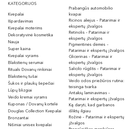
KATEGORIJOS
Prabangūs automobilio
Kvepalai
kvapai
Ricinos aliejus – Patarimai ir
Išpardavimas
ekspertų įžvalgos
Kvepalai moterims
Retinolis – Patarimai ir
Dekoratyvinė kosmetika
ekspertų įžvalgos
Nauja
Pigmentinės dėmės –
Super kaina
Patarimai ir ekspertų įžvalgos
Kvepalai vyrams
Glicerinas – Patarimai ir
Blakstienų serumai
ekspertų įžvalgos
Salicilo rūgštis – Patarimai ir
Rituals Dovanų rinkiniai
ekspertų įžvalgos
Blakstienų tušai
Veido odos priežiūros rutina:
Šukos ir plaukų šepečiai
teisinga tvarka
Lūpų blizgiai
Antakių laminavimas –
Veido kremai vyrams
Patarimai ir ekspertų įžvalgos
Kuponas / Dovanų kortelė
Ką daryti, kad garbanos
Douglas Collection Kvepalai
išliktų ilgiau
Rožinė – Patarimai ir ekspertų
Bronzantai
įžvalgos
Nišiniai unisex kvepalai