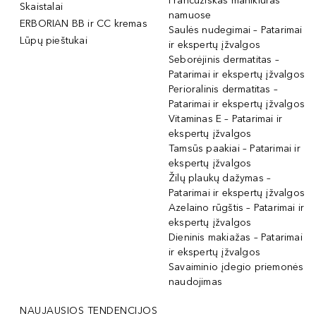
Prancūziškas manikiūras
Skaistalai
namuose
ERBORIAN BB ir CC kremas
Saulės nudegimai – Patarimai
Lūpų pieštukai
ir ekspertų įžvalgos
Seborėjinis dermatitas –
Patarimai ir ekspertų įžvalgos
Perioralinis dermatitas –
Patarimai ir ekspertų įžvalgos
Vitaminas E – Patarimai ir
ekspertų įžvalgos
Tamsūs paakiai – Patarimai ir
ekspertų įžvalgos
Žilų plaukų dažymas –
Patarimai ir ekspertų įžvalgos
Azelaino rūgštis – Patarimai ir
ekspertų įžvalgos
Dieninis makiažas – Patarimai
ir ekspertų įžvalgos
Savaiminio įdegio priemonės
naudojimas
NAUJAUSIOS TENDENCIJOS