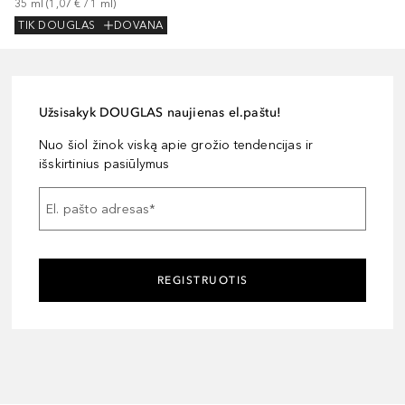
35
ml
 (
1,07 €
 / 
1
ml
)
TIK DOUGLAS
DOVANA
Užsisakyk DOUGLAS naujienas el.paštu!
Nuo šiol žinok viską apie grožio tendencijas ir
išskirtinius pasiūlymus
El. pašto adresas
*
REGISTRUOTIS