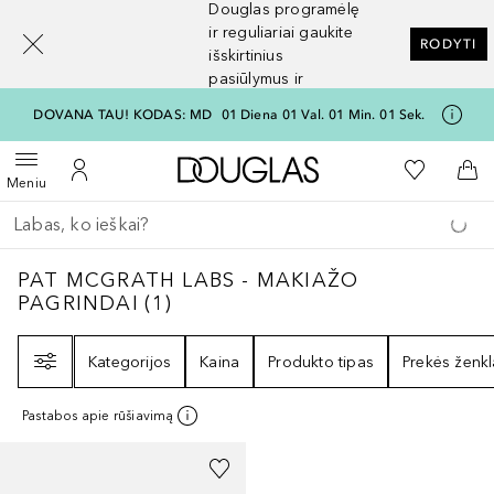
Douglas programėlę
[navigation.slideout.screenreader]
ir reguliariai gaukite
RODYTI
išskirtinius
pasiūlymus ir
nuolaidas
DOVANA TAU! KODAS: MD
01
Diena
01
Val.
01
Min.
01
Sek.
Į Douglas pagrindinį pu
Į mano nor
Atidaryti meniu
Į mano paskyrą
Į kr
Meniu
Grįžk atgal
Vykdykite paiešką
PAT MCGRATH LABS - MAKIAŽO PAGRIND
PAT MCGRATH LABS - MAKIAŽO
PAGRINDAI
(
1
)
Filtras
Kategorijos
Kaina
Produkto tipas
Prekės ženkl
Pastabos apie rūšiavimą
+
4