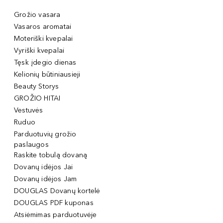
Grožio vasara
Vasaros aromatai
Moteriški kvepalai
Vyriški kvepalai
Tęsk įdegio dienas
Kelionių būtiniausieji
Beauty Storys
GROŽIO HITAI
Vestuvės
Ruduo
Parduotuvių grožio
paslaugos
Raskite tobulą dovaną
Dovanų idėjos Jai
Dovanų idėjos Jam
DOUGLAS Dovanų kortelė
DOUGLAS PDF kuponas
Atsiėmimas parduotuvėje