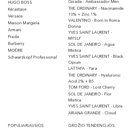
Gisada - Ambassador Men
HUGO BOSS
THE ORDINARY - Niacinamide
Kérastase
10% + Zinc 1%
Versace
VALENTINO - Born In Roma
Maison Margiela
Donna
Armani
YVES SAINT LAURENT -
Prada
MYSLF
Burberry
SOL DE JANEIRO - Agua
MOÉRIE
Mistica
YVES SAINT LAURENT - Black
Schwarzkopf Professional
Opium
LATTAFA - Yara
THE ORDINARY - Hyaluronic
Acid 2% + B5
TOM FORD - Lost Cherry
SOL DE JANEIRO - Flor
Mistica
YVES SAINT LAURENT - Libre
ARIANA GRANDE - Cloud
POPULIARIAUSIOS
GROŽIO TENDENCIJOS