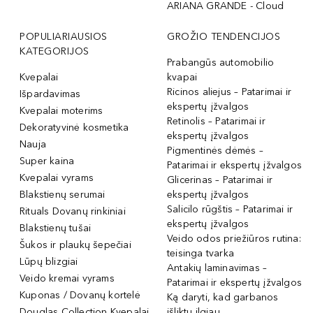
ARIANA GRANDE - Cloud
POPULIARIAUSIOS
GROŽIO TENDENCIJOS
KATEGORIJOS
Prabangūs automobilio
Kvepalai
kvapai
Ricinos aliejus – Patarimai ir
Išpardavimas
ekspertų įžvalgos
Kvepalai moterims
Retinolis – Patarimai ir
Dekoratyvinė kosmetika
ekspertų įžvalgos
Nauja
Pigmentinės dėmės –
Super kaina
Patarimai ir ekspertų įžvalgos
Kvepalai vyrams
Glicerinas – Patarimai ir
Blakstienų serumai
ekspertų įžvalgos
Salicilo rūgštis – Patarimai ir
Rituals Dovanų rinkiniai
ekspertų įžvalgos
Blakstienų tušai
Veido odos priežiūros rutina:
Šukos ir plaukų šepečiai
teisinga tvarka
Lūpų blizgiai
Antakių laminavimas –
Veido kremai vyrams
Patarimai ir ekspertų įžvalgos
Kuponas / Dovanų kortelė
Ką daryti, kad garbanos
Douglas Collection Kvepalai
išliktų ilgiau