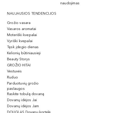
naudojimas
NAUJAUSIOS TENDENCIJOS
Grožio vasara
Vasaros aromatai
Moteriški kvepalai
Vyriški kvepalai
Tęsk įdegio dienas
Kelionių būtiniausieji
Beauty Storys
GROŽIO HITAI
Vestuvės
Ruduo
Parduotuvių grožio
paslaugos
Raskite tobulą dovaną
Dovanų idėjos Jai
Dovanų idėjos Jam
DOUGLAS Dovanų kortelė