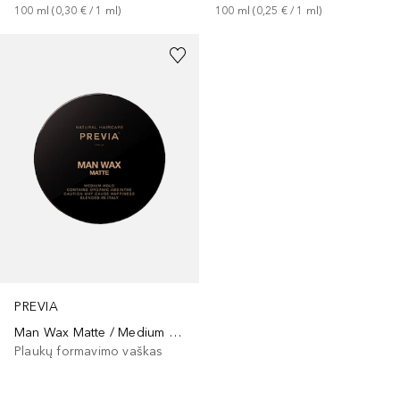
100
ml
 (
0,30 €
 / 
1
ml
)
100
ml
 (
0,25 €
 / 
1
ml
)
PREVIA
Man Wax Matte / Medium Hold
Plaukų formavimo vaškas