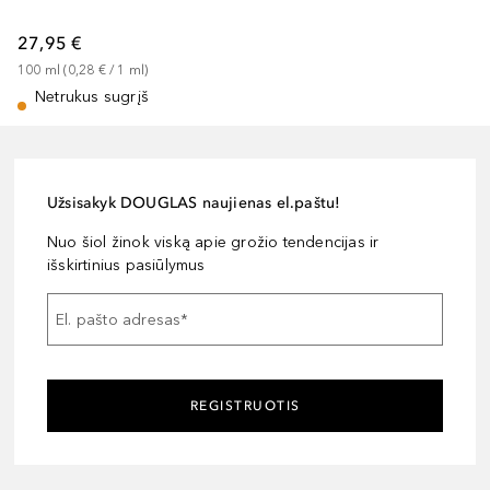
27,95 €
100
ml
 (
0,28 €
 / 
1
ml
)
Netrukus sugrįš
Užsisakyk DOUGLAS naujienas el.paštu!
Nuo šiol žinok viską apie grožio tendencijas ir
išskirtinius pasiūlymus
El. pašto adresas
*
REGISTRUOTIS