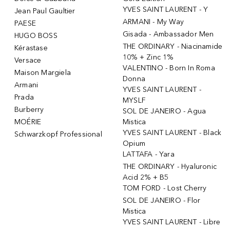
YVES SAINT LAURENT - Y
Jean Paul Gaultier
ARMANI - My Way
PAESE
Gisada - Ambassador Men
HUGO BOSS
THE ORDINARY - Niacinamide
Kérastase
10% + Zinc 1%
Versace
VALENTINO - Born In Roma
Maison Margiela
Donna
Armani
YVES SAINT LAURENT -
Prada
MYSLF
Burberry
SOL DE JANEIRO - Agua
MOÉRIE
Mistica
YVES SAINT LAURENT - Black
Schwarzkopf Professional
Opium
LATTAFA - Yara
THE ORDINARY - Hyaluronic
Acid 2% + B5
TOM FORD - Lost Cherry
SOL DE JANEIRO - Flor
Mistica
YVES SAINT LAURENT - Libre