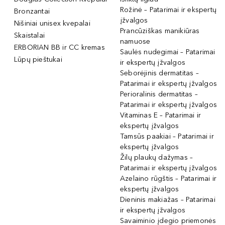
Rožinė – Patarimai ir ekspertų
Bronzantai
įžvalgos
Nišiniai unisex kvepalai
Prancūziškas manikiūras
Skaistalai
namuose
ERBORIAN BB ir CC kremas
Saulės nudegimai – Patarimai
Lūpų pieštukai
ir ekspertų įžvalgos
Seborėjinis dermatitas –
Patarimai ir ekspertų įžvalgos
Perioralinis dermatitas –
Patarimai ir ekspertų įžvalgos
Vitaminas E – Patarimai ir
ekspertų įžvalgos
Tamsūs paakiai – Patarimai ir
ekspertų įžvalgos
Žilų plaukų dažymas –
Patarimai ir ekspertų įžvalgos
Azelaino rūgštis – Patarimai ir
ekspertų įžvalgos
Dieninis makiažas – Patarimai
ir ekspertų įžvalgos
Savaiminio įdegio priemonės