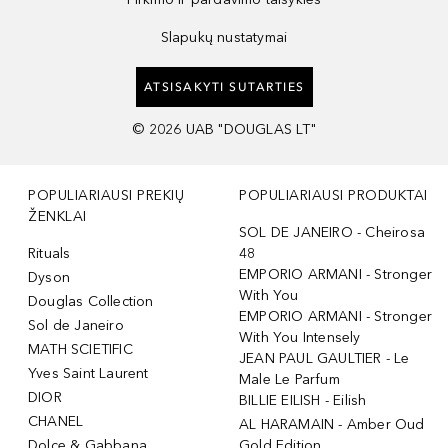
Slapukų nustatymai
ATSISAKYTI SUTARTIES
©
2026
UAB "DOUGLAS LT"
POPULIARIAUSI PREKIŲ
POPULIARIAUSI PRODUKTAI
ŽENKLAI
SOL DE JANEIRO - Cheirosa
Rituals
48
EMPORIO ARMANI - Stronger
Dyson
With You
Douglas Collection
EMPORIO ARMANI - Stronger
Sol de Janeiro
With You Intensely
MATH SCIETIFIC
JEAN PAUL GAULTIER - Le
Yves Saint Laurent
Male Le Parfum
DIOR
BILLIE EILISH - Eilish
CHANEL
AL HARAMAIN - Amber Oud
Dolce & Gabbana
Gold Edition