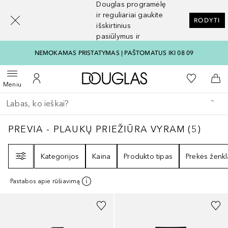
Douglas programėlę
[navigation.slideout.screenreader]
ir reguliariai gaukite
RODYTI
išskirtinius
pasiūlymus ir
nuolaidas
NEMOKAMAS PRISTATYMAS Į PAŠTOMATUS IKI 08 09
Į Douglas pagrindinį pu
Į mano nor
Atidaryti meniu
Į mano paskyrą
Į kr
Meniu
Grįžk atgal
Vykdykite paiešką
PREVIA - PLAUKŲ PRIEŽIŪRA VYRAM
5
REZU
PREVIA - PLAUKŲ PRIEŽIŪRA VYRAM
(
5
)
Filtras
Kategorijos
Kaina
Produkto tipas
Prekės ženkl
Pastabos apie rūšiavimą