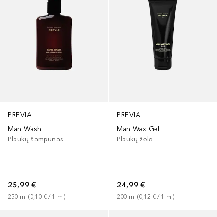
PREVIA
PREVIA
Man Wash
Man Wax Gel
Plaukų šampūnas
Plaukų želė
25,99 €
24,99 €
250
ml
 (
0,10 €
 / 
1
ml
)
200
ml
 (
0,12 €
 / 
1
ml
)