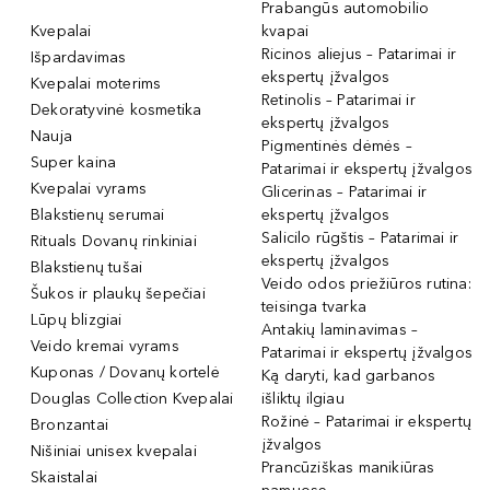
Prabangūs automobilio
Kvepalai
kvapai
Ricinos aliejus – Patarimai ir
Išpardavimas
ekspertų įžvalgos
Kvepalai moterims
Retinolis – Patarimai ir
Dekoratyvinė kosmetika
ekspertų įžvalgos
Nauja
Pigmentinės dėmės –
Super kaina
Patarimai ir ekspertų įžvalgos
Kvepalai vyrams
Glicerinas – Patarimai ir
Blakstienų serumai
ekspertų įžvalgos
Salicilo rūgštis – Patarimai ir
Rituals Dovanų rinkiniai
ekspertų įžvalgos
Blakstienų tušai
Veido odos priežiūros rutina:
Šukos ir plaukų šepečiai
teisinga tvarka
Lūpų blizgiai
Antakių laminavimas –
Veido kremai vyrams
Patarimai ir ekspertų įžvalgos
Kuponas / Dovanų kortelė
Ką daryti, kad garbanos
Douglas Collection Kvepalai
išliktų ilgiau
Rožinė – Patarimai ir ekspertų
Bronzantai
įžvalgos
Nišiniai unisex kvepalai
Prancūziškas manikiūras
Skaistalai