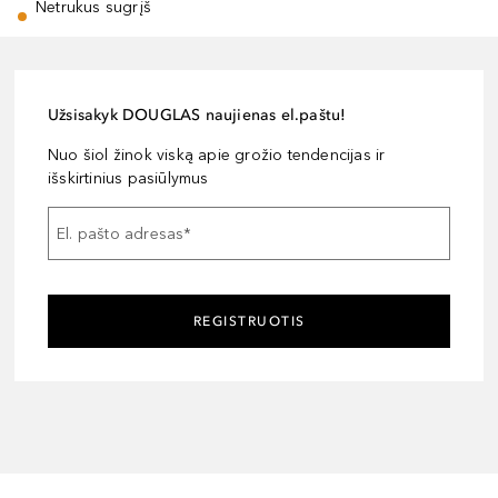
Netrukus sugrįš
Užsisakyk DOUGLAS naujienas el.paštu!
Nuo šiol žinok viską apie grožio tendencijas ir
išskirtinius pasiūlymus
El. pašto adresas
*
REGISTRUOTIS