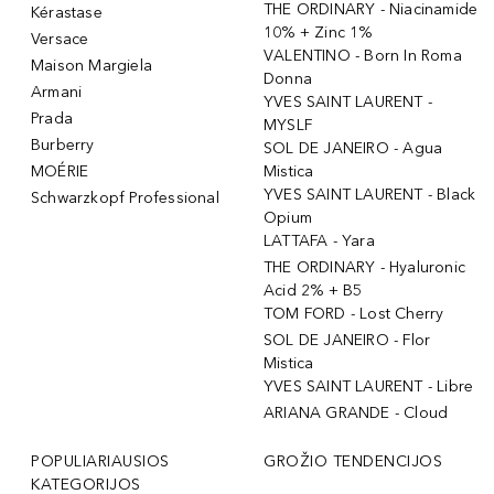
THE ORDINARY - Niacinamide
Kérastase
10% + Zinc 1%
Versace
VALENTINO - Born In Roma
Maison Margiela
Donna
Armani
YVES SAINT LAURENT -
Prada
MYSLF
Burberry
SOL DE JANEIRO - Agua
MOÉRIE
Mistica
YVES SAINT LAURENT - Black
Schwarzkopf Professional
Opium
LATTAFA - Yara
THE ORDINARY - Hyaluronic
Acid 2% + B5
TOM FORD - Lost Cherry
SOL DE JANEIRO - Flor
Mistica
YVES SAINT LAURENT - Libre
ARIANA GRANDE - Cloud
POPULIARIAUSIOS
GROŽIO TENDENCIJOS
KATEGORIJOS