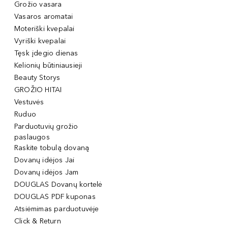
Grožio vasara
Vasaros aromatai
Moteriški kvepalai
Vyriški kvepalai
Tęsk įdegio dienas
Kelionių būtiniausieji
Beauty Storys
GROŽIO HITAI
Vestuvės
Ruduo
Parduotuvių grožio
paslaugos
Raskite tobulą dovaną
Dovanų idėjos Jai
Dovanų idėjos Jam
DOUGLAS Dovanų kortelė
DOUGLAS PDF kuponas
Atsiėmimas parduotuvėje
Click & Return