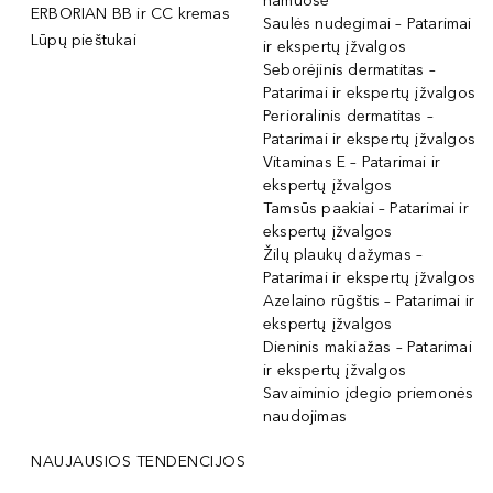
namuose
ERBORIAN BB ir CC kremas
Saulės nudegimai – Patarimai
Lūpų pieštukai
ir ekspertų įžvalgos
Seborėjinis dermatitas –
Patarimai ir ekspertų įžvalgos
Perioralinis dermatitas –
Patarimai ir ekspertų įžvalgos
Vitaminas E – Patarimai ir
ekspertų įžvalgos
Tamsūs paakiai – Patarimai ir
ekspertų įžvalgos
Žilų plaukų dažymas –
Patarimai ir ekspertų įžvalgos
Azelaino rūgštis – Patarimai ir
ekspertų įžvalgos
Dieninis makiažas – Patarimai
ir ekspertų įžvalgos
Savaiminio įdegio priemonės
naudojimas
NAUJAUSIOS TENDENCIJOS