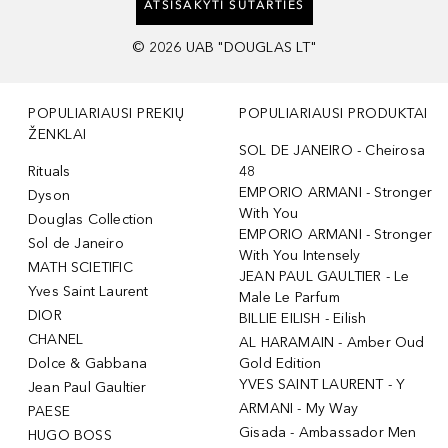
ATSISAKYTI SUTARTIES
©
2026
UAB "DOUGLAS LT"
POPULIARIAUSI PREKIŲ
POPULIARIAUSI PRODUKTAI
ŽENKLAI
SOL DE JANEIRO - Cheirosa
Rituals
48
EMPORIO ARMANI - Stronger
Dyson
With You
Douglas Collection
EMPORIO ARMANI - Stronger
Sol de Janeiro
With You Intensely
MATH SCIETIFIC
JEAN PAUL GAULTIER - Le
Yves Saint Laurent
Male Le Parfum
DIOR
BILLIE EILISH - Eilish
CHANEL
AL HARAMAIN - Amber Oud
Dolce & Gabbana
Gold Edition
YVES SAINT LAURENT - Y
Jean Paul Gaultier
ARMANI - My Way
PAESE
Gisada - Ambassador Men
HUGO BOSS