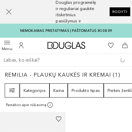
Douglas programėlę
[navigation.slideout.screenreader]
ir reguliariai gaukite
RODYTI
išskirtinius
pasiūlymus ir
nuolaidas
NEMOKAMAS PRISTATYMAS Į PAŠTOMATUS IKI 08 09
Į Douglas pagrindinį pu
Į mano nor
Atidaryti meniu
Į mano paskyrą
Į kr
Meniu
Grįžk atgal
Vykdykite paiešką
REMILIA - PLAUKŲ KAUKĖS IR KREMAI
1
REZ
REMILIA - PLAUKŲ KAUKĖS IR KREMAI
(
1
)
Filtras
Kategorijos
Kaina
Produkto tipas
Prekės ženkl
Pastabos apie rūšiavimą