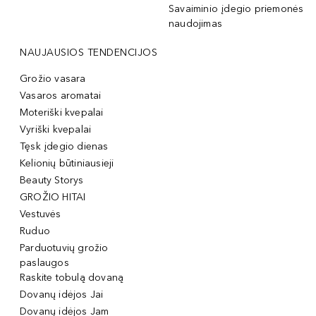
Savaiminio įdegio priemonės
naudojimas
NAUJAUSIOS TENDENCIJOS
Grožio vasara
Vasaros aromatai
Moteriški kvepalai
Vyriški kvepalai
Tęsk įdegio dienas
Kelionių būtiniausieji
Beauty Storys
GROŽIO HITAI
Vestuvės
Ruduo
Parduotuvių grožio
paslaugos
Raskite tobulą dovaną
Dovanų idėjos Jai
Dovanų idėjos Jam