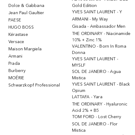
Dolce & Gabbana
Gold Edition
YVES SAINT LAURENT - Y
Jean Paul Gaultier
ARMANI - My Way
PAESE
Gisada - Ambassador Men
HUGO BOSS
THE ORDINARY - Niacinamide
Kérastase
10% + Zinc 1%
Versace
VALENTINO - Born In Roma
Maison Margiela
Donna
Armani
YVES SAINT LAURENT -
Prada
MYSLF
Burberry
SOL DE JANEIRO - Agua
MOÉRIE
Mistica
YVES SAINT LAURENT - Black
Schwarzkopf Professional
Opium
LATTAFA - Yara
THE ORDINARY - Hyaluronic
Acid 2% + B5
TOM FORD - Lost Cherry
SOL DE JANEIRO - Flor
Mistica