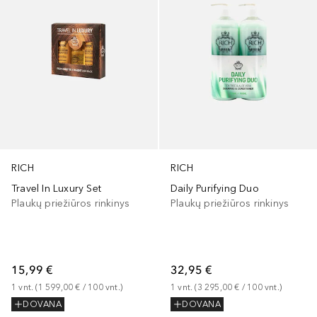
RICH
RICH
Travel In Luxury Set
Daily Purifying Duo
Plaukų priežiūros rinkinys
Plaukų priežiūros rinkinys
15,99 €
32,95 €
1
vnt.
 (
1 599,00 €
 / 
100
vnt.
)
1
vnt.
 (
3 295,00 €
 / 
100
vnt.
)
DOVANA
DOVANA