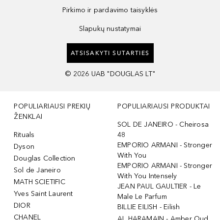
Pirkimo ir pardavimo taisyklės
Slapukų nustatymai
ATSISAKYTI SUTARTIES
©
2026
UAB "DOUGLAS LT"
POPULIARIAUSI PREKIŲ
POPULIARIAUSI PRODUKTAI
ŽENKLAI
SOL DE JANEIRO - Cheirosa
Rituals
48
EMPORIO ARMANI - Stronger
Dyson
With You
Douglas Collection
EMPORIO ARMANI - Stronger
Sol de Janeiro
With You Intensely
MATH SCIETIFIC
JEAN PAUL GAULTIER - Le
Yves Saint Laurent
Male Le Parfum
DIOR
BILLIE EILISH - Eilish
CHANEL
AL HARAMAIN - Amber Oud