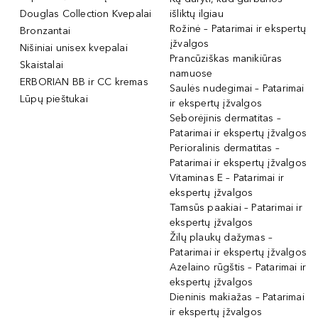
Douglas Collection Kvepalai
išliktų ilgiau
Rožinė – Patarimai ir ekspertų
Bronzantai
įžvalgos
Nišiniai unisex kvepalai
Prancūziškas manikiūras
Skaistalai
namuose
ERBORIAN BB ir CC kremas
Saulės nudegimai – Patarimai
Lūpų pieštukai
ir ekspertų įžvalgos
Seborėjinis dermatitas –
Patarimai ir ekspertų įžvalgos
Perioralinis dermatitas –
Patarimai ir ekspertų įžvalgos
Vitaminas E – Patarimai ir
ekspertų įžvalgos
Tamsūs paakiai – Patarimai ir
ekspertų įžvalgos
Žilų plaukų dažymas –
Patarimai ir ekspertų įžvalgos
Azelaino rūgštis – Patarimai ir
ekspertų įžvalgos
Dieninis makiažas – Patarimai
ir ekspertų įžvalgos