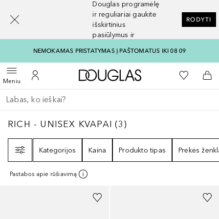
Douglas programėlę
[navigation.slideout.screenreader]
ir reguliariai gaukite
RODYTI
išskirtinius
pasiūlymus ir
nuolaidas
NEMOKAMAS PRISTATYMAS Į PAŠTOMATUS IKI 08 09
Į Douglas pagrindinį pu
Į mano nor
Atidaryti meniu
Į mano paskyrą
Į kr
Meniu
Grįžk atgal
Vykdykite paiešką
RICH - UNISEX KVAPAI
3
REZULTATAI
RICH - UNISEX KVAPAI
(
3
)
Filtras
Kategorijos
Kaina
Produkto tipas
Prekės ženkl
Pastabos apie rūšiavimą