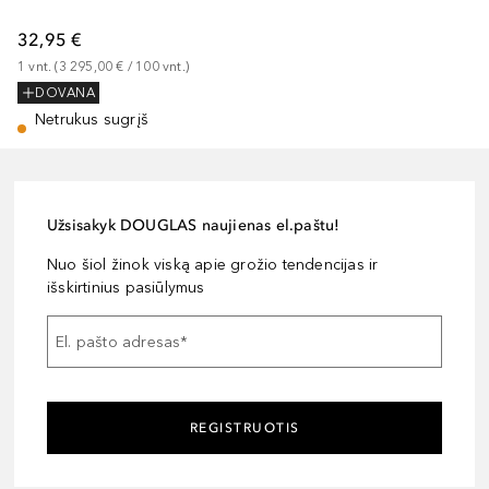
32,95 €
1
vnt.
 (
3 295,00 €
 / 
100
vnt.
)
DOVANA
Netrukus sugrįš
Užsisakyk DOUGLAS naujienas el.paštu!
Nuo šiol žinok viską apie grožio tendencijas ir
išskirtinius pasiūlymus
El. pašto adresas
*
REGISTRUOTIS