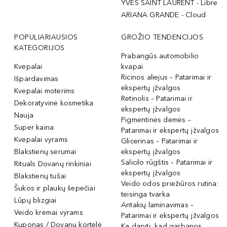
YVES SAINT LAURENT - Libre
ARIANA GRANDE - Cloud
POPULIARIAUSIOS
GROŽIO TENDENCIJOS
KATEGORIJOS
Prabangūs automobilio
Kvepalai
kvapai
Ricinos aliejus – Patarimai ir
Išpardavimas
ekspertų įžvalgos
Kvepalai moterims
Retinolis – Patarimai ir
Dekoratyvinė kosmetika
ekspertų įžvalgos
Nauja
Pigmentinės dėmės –
Super kaina
Patarimai ir ekspertų įžvalgos
Kvepalai vyrams
Glicerinas – Patarimai ir
Blakstienų serumai
ekspertų įžvalgos
Salicilo rūgštis – Patarimai ir
Rituals Dovanų rinkiniai
ekspertų įžvalgos
Blakstienų tušai
Veido odos priežiūros rutina:
Šukos ir plaukų šepečiai
teisinga tvarka
Lūpų blizgiai
Antakių laminavimas –
Veido kremai vyrams
Patarimai ir ekspertų įžvalgos
Kuponas / Dovanų kortelė
Ką daryti, kad garbanos