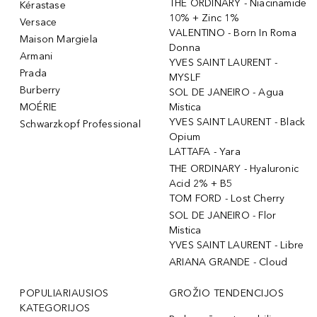
THE ORDINARY - Niacinamide
Kérastase
10% + Zinc 1%
Versace
VALENTINO - Born In Roma
Maison Margiela
Donna
Armani
YVES SAINT LAURENT -
Prada
MYSLF
Burberry
SOL DE JANEIRO - Agua
MOÉRIE
Mistica
YVES SAINT LAURENT - Black
Schwarzkopf Professional
Opium
LATTAFA - Yara
THE ORDINARY - Hyaluronic
Acid 2% + B5
TOM FORD - Lost Cherry
SOL DE JANEIRO - Flor
Mistica
YVES SAINT LAURENT - Libre
ARIANA GRANDE - Cloud
POPULIARIAUSIOS
GROŽIO TENDENCIJOS
KATEGORIJOS