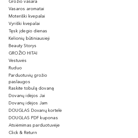
Grožio vasara
Vasaros aromatai
Moteriški kvepalai
Vyriški kvepalai
Tęsk įdegio dienas
Kelionių būtiniausieji
Beauty Storys
GROŽIO HITAI
Vestuvės
Ruduo
Parduotuvių grožio
paslaugos
Raskite tobulą dovaną
Dovanų idėjos Jai
Dovanų idėjos Jam
DOUGLAS Dovanų kortelė
DOUGLAS PDF kuponas
Atsiėmimas parduotuvėje
Click & Return