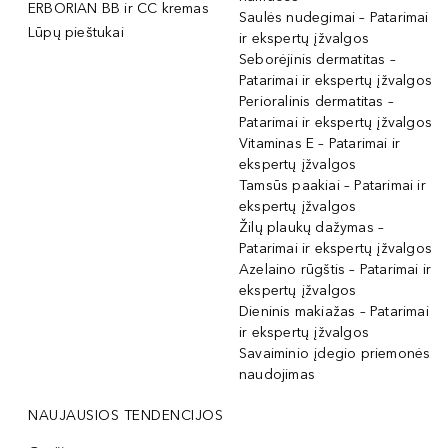
ERBORIAN BB ir CC kremas
Saulės nudegimai – Patarimai
Lūpų pieštukai
ir ekspertų įžvalgos
Seborėjinis dermatitas –
Patarimai ir ekspertų įžvalgos
Perioralinis dermatitas –
Patarimai ir ekspertų įžvalgos
Vitaminas E – Patarimai ir
ekspertų įžvalgos
Tamsūs paakiai – Patarimai ir
ekspertų įžvalgos
Žilų plaukų dažymas –
Patarimai ir ekspertų įžvalgos
Azelaino rūgštis – Patarimai ir
ekspertų įžvalgos
Dieninis makiažas – Patarimai
ir ekspertų įžvalgos
Savaiminio įdegio priemonės
naudojimas
NAUJAUSIOS TENDENCIJOS