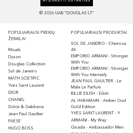
ATSISAKYTI SUTARTIES
©
2026
UAB "DOUGLAS LT"
POPULIARIAUSI PREKIŲ
POPULIARIAUSI PRODUKTAI
ŽENKLAI
SOL DE JANEIRO - Cheirosa
Rituals
48
EMPORIO ARMANI - Stronger
Dyson
With You
Douglas Collection
EMPORIO ARMANI - Stronger
Sol de Janeiro
With You Intensely
MATH SCIETIFIC
JEAN PAUL GAULTIER - Le
Yves Saint Laurent
Male Le Parfum
DIOR
BILLIE EILISH - Eilish
CHANEL
AL HARAMAIN - Amber Oud
Dolce & Gabbana
Gold Edition
YVES SAINT LAURENT - Y
Jean Paul Gaultier
ARMANI - My Way
PAESE
Gisada - Ambassador Men
HUGO BOSS