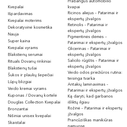
Prabangūs automobilio
Kvepalai
kvapai
Ricinos aliejus – Patarimai ir
Išpardavimas
ekspertų įžvalgos
Kvepalai moterims
Retinolis – Patarimai ir
Dekoratyvinė kosmetika
ekspertų įžvalgos
Nauja
Pigmentinės dėmės –
Super kaina
Patarimai ir ekspertų įžvalgos
Kvepalai vyrams
Glicerinas – Patarimai ir
Blakstienų serumai
ekspertų įžvalgos
Salicilo rūgštis – Patarimai ir
Rituals Dovanų rinkiniai
ekspertų įžvalgos
Blakstienų tušai
Veido odos priežiūros rutina:
Šukos ir plaukų šepečiai
teisinga tvarka
Lūpų blizgiai
Antakių laminavimas –
Veido kremai vyrams
Patarimai ir ekspertų įžvalgos
Kuponas / Dovanų kortelė
Ką daryti, kad garbanos
Douglas Collection Kvepalai
išliktų ilgiau
Rožinė – Patarimai ir ekspertų
Bronzantai
įžvalgos
Nišiniai unisex kvepalai
Prancūziškas manikiūras
Skaistalai
namuose