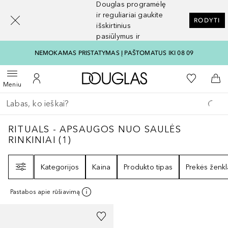
Douglas programėlę
[navigation.slideout.screenreader]
ir reguliariai gaukite
RODYTI
išskirtinius
pasiūlymus ir
nuolaidas
NEMOKAMAS PRISTATYMAS Į PAŠTOMATUS IKI 08 09
Į Douglas pagrindinį pu
Į mano nor
Atidaryti meniu
Į mano paskyrą
Į kr
Meniu
Grįžk atgal
Vykdykite paiešką
RITUALS - APSAUGOS NUO SAULĖS RINKIN
RITUALS - APSAUGOS NUO SAULĖS
RINKINIAI
(
1
)
Filtras
Kategorijos
Kaina
Produkto tipas
Prekės ženkl
Pastabos apie rūšiavimą