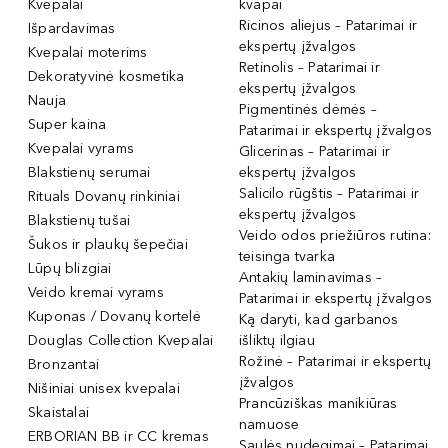
Kvepalai
kvapai
Ricinos aliejus – Patarimai ir
Išpardavimas
ekspertų įžvalgos
Kvepalai moterims
Retinolis – Patarimai ir
Dekoratyvinė kosmetika
ekspertų įžvalgos
Nauja
Pigmentinės dėmės –
Super kaina
Patarimai ir ekspertų įžvalgos
Kvepalai vyrams
Glicerinas – Patarimai ir
Blakstienų serumai
ekspertų įžvalgos
Salicilo rūgštis – Patarimai ir
Rituals Dovanų rinkiniai
ekspertų įžvalgos
Blakstienų tušai
Veido odos priežiūros rutina:
Šukos ir plaukų šepečiai
teisinga tvarka
Lūpų blizgiai
Antakių laminavimas –
Veido kremai vyrams
Patarimai ir ekspertų įžvalgos
Kuponas / Dovanų kortelė
Ką daryti, kad garbanos
Douglas Collection Kvepalai
išliktų ilgiau
Rožinė – Patarimai ir ekspertų
Bronzantai
įžvalgos
Nišiniai unisex kvepalai
Prancūziškas manikiūras
Skaistalai
namuose
ERBORIAN BB ir CC kremas
Saulės nudegimai – Patarimai