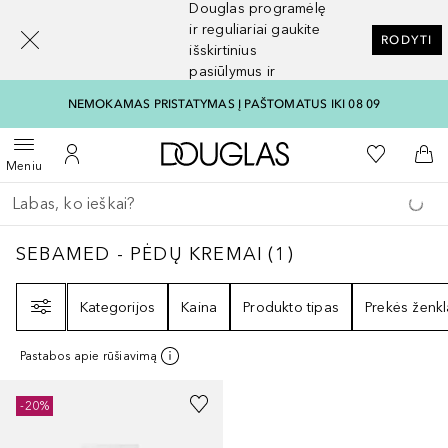
Douglas programėlę
[navigation.slideout.screenreader]
ir reguliariai gaukite
RODYTI
išskirtinius
pasiūlymus ir
nuolaidas
NEMOKAMAS PRISTATYMAS Į PAŠTOMATUS IKI 08 09
Į Douglas pagrindinį pu
Į mano nor
Atidaryti meniu
Į mano paskyrą
Į kr
Meniu
Grįžk atgal
Vykdykite paiešką
SEBAMED - PĖDŲ KREMAI
1
REZULTATAI
SEBAMED - PĖDŲ KREMAI
(
1
)
Filtras
Kategorijos
Kaina
Produkto tipas
Prekės ženkl
Pastabos apie rūšiavimą
-20%