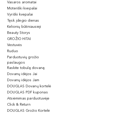
Vasaros aromatai
Moteriški kvepalai
Vyriški kvepalai
Tęsk įdegio dienas
Kelionių būtiniausieji
Beauty Storys
GROŽIO HITAI
Vestuvės
Ruduo
Parduotuvių grožio
paslaugos
Raskite tobulą dovaną
Dovanų idėjos Jai
Dovanų idėjos Jam
DOUGLAS Dovanų kortelė
DOUGLAS PDF kuponas
Atsiėmimas parduotuvėje
Click & Return
DOUGLAS Grožio Kortelė