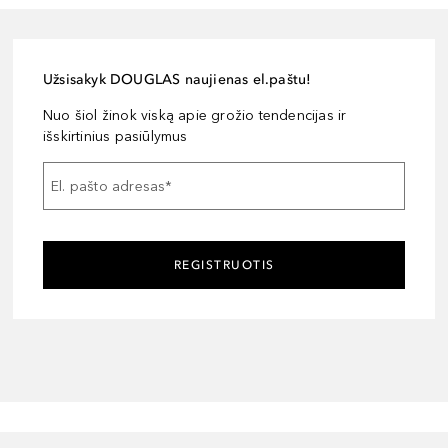
Užsisakyk DOUGLAS naujienas el.paštu!
Nuo šiol žinok viską apie grožio tendencijas ir
išskirtinius pasiūlymus
El. pašto adresas
*
REGISTRUOTIS