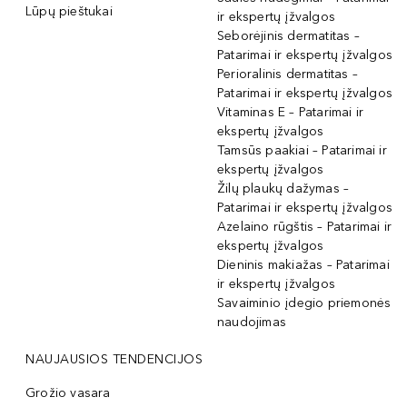
Lūpų pieštukai
ir ekspertų įžvalgos
Seborėjinis dermatitas –
Patarimai ir ekspertų įžvalgos
Perioralinis dermatitas –
Patarimai ir ekspertų įžvalgos
Vitaminas E – Patarimai ir
ekspertų įžvalgos
Tamsūs paakiai – Patarimai ir
ekspertų įžvalgos
Žilų plaukų dažymas –
Patarimai ir ekspertų įžvalgos
Azelaino rūgštis – Patarimai ir
ekspertų įžvalgos
Dieninis makiažas – Patarimai
ir ekspertų įžvalgos
Savaiminio įdegio priemonės
naudojimas
NAUJAUSIOS TENDENCIJOS
Grožio vasara