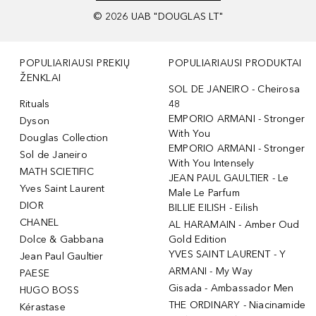
©
2026
UAB "DOUGLAS LT"
POPULIARIAUSI PREKIŲ
POPULIARIAUSI PRODUKTAI
ŽENKLAI
SOL DE JANEIRO - Cheirosa
Rituals
48
EMPORIO ARMANI - Stronger
Dyson
With You
Douglas Collection
EMPORIO ARMANI - Stronger
Sol de Janeiro
With You Intensely
MATH SCIETIFIC
JEAN PAUL GAULTIER - Le
Yves Saint Laurent
Male Le Parfum
DIOR
BILLIE EILISH - Eilish
CHANEL
AL HARAMAIN - Amber Oud
Dolce & Gabbana
Gold Edition
YVES SAINT LAURENT - Y
Jean Paul Gaultier
ARMANI - My Way
PAESE
Gisada - Ambassador Men
HUGO BOSS
THE ORDINARY - Niacinamide
Kérastase