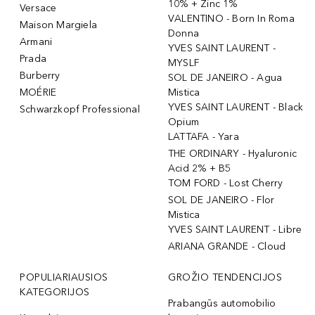
10% + Zinc 1%
Versace
VALENTINO - Born In Roma
Maison Margiela
Donna
Armani
YVES SAINT LAURENT -
Prada
MYSLF
Burberry
SOL DE JANEIRO - Agua
MOÉRIE
Mistica
YVES SAINT LAURENT - Black
Schwarzkopf Professional
Opium
LATTAFA - Yara
THE ORDINARY - Hyaluronic
Acid 2% + B5
TOM FORD - Lost Cherry
SOL DE JANEIRO - Flor
Mistica
YVES SAINT LAURENT - Libre
ARIANA GRANDE - Cloud
POPULIARIAUSIOS
GROŽIO TENDENCIJOS
KATEGORIJOS
Prabangūs automobilio