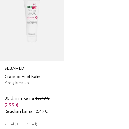
SEBAMED
Cracked Heel Balm
Pėdų kremas
30 d. min. kaina
12,49 €
9,99 €
Reguliari kaina
12,49 €
75
ml
 (
0,13 €
 / 
1
ml
)