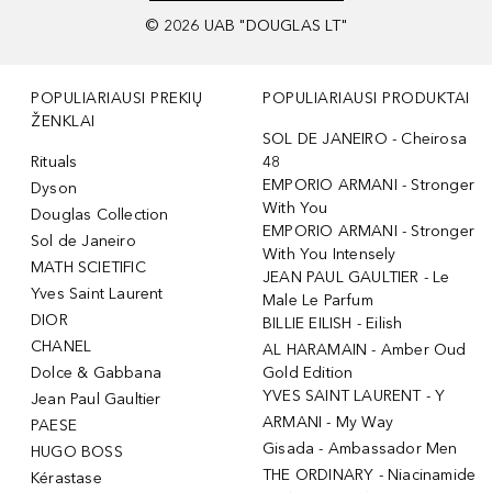
©
2026
UAB "DOUGLAS LT"
POPULIARIAUSI PREKIŲ
POPULIARIAUSI PRODUKTAI
ŽENKLAI
SOL DE JANEIRO - Cheirosa
Rituals
48
EMPORIO ARMANI - Stronger
Dyson
With You
Douglas Collection
EMPORIO ARMANI - Stronger
Sol de Janeiro
With You Intensely
MATH SCIETIFIC
JEAN PAUL GAULTIER - Le
Yves Saint Laurent
Male Le Parfum
DIOR
BILLIE EILISH - Eilish
CHANEL
AL HARAMAIN - Amber Oud
Dolce & Gabbana
Gold Edition
YVES SAINT LAURENT - Y
Jean Paul Gaultier
ARMANI - My Way
PAESE
Gisada - Ambassador Men
HUGO BOSS
THE ORDINARY - Niacinamide
Kérastase