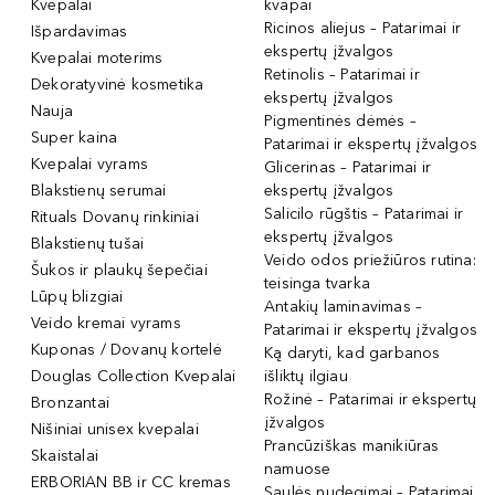
Kvepalai
kvapai
Ricinos aliejus – Patarimai ir
Išpardavimas
ekspertų įžvalgos
Kvepalai moterims
Retinolis – Patarimai ir
Dekoratyvinė kosmetika
ekspertų įžvalgos
Nauja
Pigmentinės dėmės –
Super kaina
Patarimai ir ekspertų įžvalgos
Kvepalai vyrams
Glicerinas – Patarimai ir
Blakstienų serumai
ekspertų įžvalgos
Salicilo rūgštis – Patarimai ir
Rituals Dovanų rinkiniai
ekspertų įžvalgos
Blakstienų tušai
Veido odos priežiūros rutina:
Šukos ir plaukų šepečiai
teisinga tvarka
Lūpų blizgiai
Antakių laminavimas –
Veido kremai vyrams
Patarimai ir ekspertų įžvalgos
Kuponas / Dovanų kortelė
Ką daryti, kad garbanos
Douglas Collection Kvepalai
išliktų ilgiau
Rožinė – Patarimai ir ekspertų
Bronzantai
įžvalgos
Nišiniai unisex kvepalai
Prancūziškas manikiūras
Skaistalai
namuose
ERBORIAN BB ir CC kremas
Saulės nudegimai – Patarimai