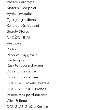
Vasaros aromatai
Moteriški kvepalai
Vyriški kvepalai
Tęsk įdegio dienas
Kelionių būtiniausieji
Beauty Storys
GROŽIO HITAI
Vestuvės
Ruduo
Parduotuvių grožio
paslaugos
Raskite tobulą dovaną
Dovanų idėjos Jai
Dovanų idėjos Jam
DOUGLAS Dovanų kortelė
DOUGLAS PDF kuponas
Atsiėmimas parduotuvėje
Click & Return
DOUGLAS Grožio Kortelė