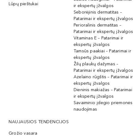
Lūpų pieštukai
ir ekspertų įžvalgos
Seborėjinis dermatitas –
Patarimai ir ekspertų įžvalgos
Perioralinis dermatitas –
Patarimai ir ekspertų įžvalgos
Vitaminas E – Patarimai ir
ekspertų įžvalgos
Tamsūs paakiai – Patarimai ir
ekspertų įžvalgos
Žilų plaukų dažymas –
Patarimai ir ekspertų įžvalgos
Azelaino rūgštis – Patarimai ir
ekspertų įžvalgos
Dieninis makiažas – Patarimai
ir ekspertų įžvalgos
Savaiminio įdegio priemonės
naudojimas
NAUJAUSIOS TENDENCIJOS
Grožio vasara