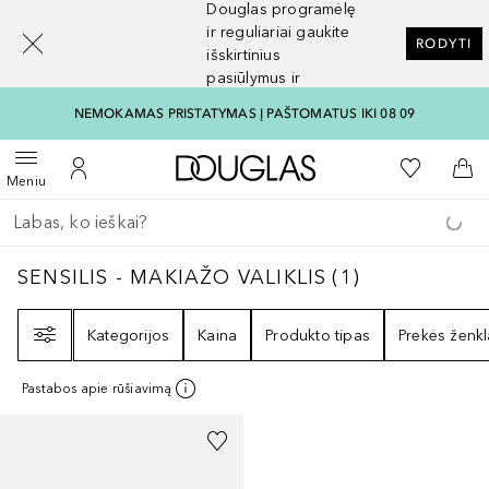
Douglas programėlę
[navigation.slideout.screenreader]
ir reguliariai gaukite
RODYTI
išskirtinius
pasiūlymus ir
nuolaidas
NEMOKAMAS PRISTATYMAS Į PAŠTOMATUS IKI 08 09
Į Douglas pagrindinį pu
Į mano nor
Atidaryti meniu
Į mano paskyrą
Į kr
Meniu
Grįžk atgal
Vykdykite paiešką
SENSILIS - MAKIAŽO VALIKLIS
1
REZULTATA
SENSILIS - MAKIAŽO VALIKLIS
(
1
)
Filtras
Kategorijos
Kaina
Produkto tipas
Prekės ženkl
Pastabos apie rūšiavimą