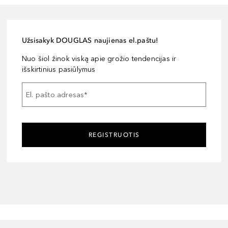
Užsisakyk DOUGLAS naujienas el.paštu!
Nuo šiol žinok viską apie grožio tendencijas ir
išskirtinius pasiūlymus
El. pašto adresas
*
REGISTRUOTIS