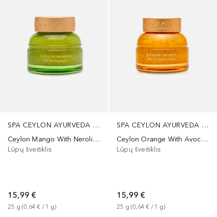
SPA CEYLON AYURVEDA WELLNESS
SPA CEYLON AYURVEDA WELLNESS
Ceylon Mango With Neroli Lip Scrub
Ceylon Orange With Avocado Lip Scrub
Lūpų šveitiklis
Lūpų šveitiklis
15,99 €
15,99 €
25
g
 (
0,64 €
 / 
1
g
)
25
g
 (
0,64 €
 / 
1
g
)