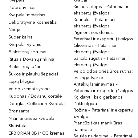
Kvepalai
kvapai
Ricinos aliejus – Patarimai ir
Išpardavimas
ekspertų įžvalgos
Kvepalai moterims
Retinolis – Patarimai ir
Dekoratyvinė kosmetika
ekspertų įžvalgos
Nauja
Pigmentinės dėmės –
Super kaina
Patarimai ir ekspertų įžvalgos
Kvepalai vyrams
Glicerinas – Patarimai ir
Blakstienų serumai
ekspertų įžvalgos
Salicilo rūgštis – Patarimai ir
Rituals Dovanų rinkiniai
ekspertų įžvalgos
Blakstienų tušai
Veido odos priežiūros rutina:
Šukos ir plaukų šepečiai
teisinga tvarka
Lūpų blizgiai
Antakių laminavimas –
Veido kremai vyrams
Patarimai ir ekspertų įžvalgos
Kuponas / Dovanų kortelė
Ką daryti, kad garbanos
Douglas Collection Kvepalai
išliktų ilgiau
Rožinė – Patarimai ir ekspertų
Bronzantai
įžvalgos
Nišiniai unisex kvepalai
Prancūziškas manikiūras
Skaistalai
namuose
ERBORIAN BB ir CC kremas
Saulės nudegimai – Patarimai