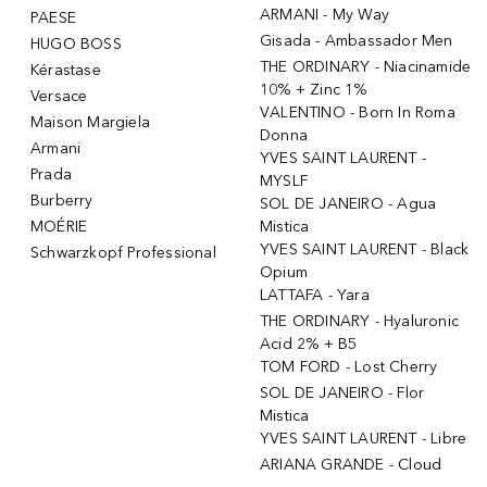
ARMANI - My Way
PAESE
Gisada - Ambassador Men
HUGO BOSS
THE ORDINARY - Niacinamide
Kérastase
10% + Zinc 1%
Versace
VALENTINO - Born In Roma
Maison Margiela
Donna
Armani
YVES SAINT LAURENT -
Prada
MYSLF
Burberry
SOL DE JANEIRO - Agua
MOÉRIE
Mistica
YVES SAINT LAURENT - Black
Schwarzkopf Professional
Opium
LATTAFA - Yara
THE ORDINARY - Hyaluronic
Acid 2% + B5
TOM FORD - Lost Cherry
SOL DE JANEIRO - Flor
Mistica
YVES SAINT LAURENT - Libre
ARIANA GRANDE - Cloud