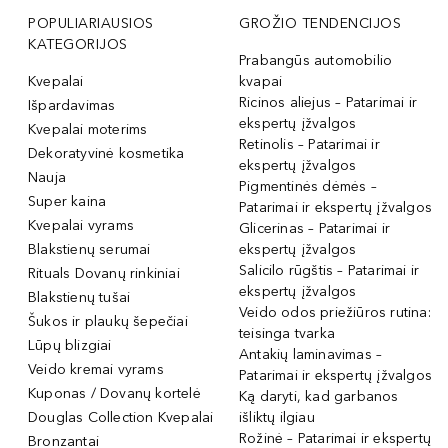
POPULIARIAUSIOS
GROŽIO TENDENCIJOS
KATEGORIJOS
Prabangūs automobilio
Kvepalai
kvapai
Ricinos aliejus – Patarimai ir
Išpardavimas
ekspertų įžvalgos
Kvepalai moterims
Retinolis – Patarimai ir
Dekoratyvinė kosmetika
ekspertų įžvalgos
Nauja
Pigmentinės dėmės –
Super kaina
Patarimai ir ekspertų įžvalgos
Kvepalai vyrams
Glicerinas – Patarimai ir
Blakstienų serumai
ekspertų įžvalgos
Salicilo rūgštis – Patarimai ir
Rituals Dovanų rinkiniai
ekspertų įžvalgos
Blakstienų tušai
Veido odos priežiūros rutina:
Šukos ir plaukų šepečiai
teisinga tvarka
Lūpų blizgiai
Antakių laminavimas –
Veido kremai vyrams
Patarimai ir ekspertų įžvalgos
Kuponas / Dovanų kortelė
Ką daryti, kad garbanos
Douglas Collection Kvepalai
išliktų ilgiau
Rožinė – Patarimai ir ekspertų
Bronzantai