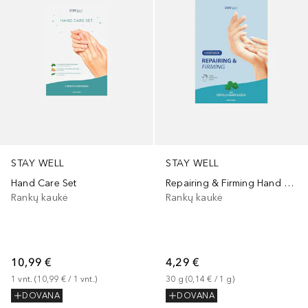
STAY WELL
STAY WELL
Hand Care Set
Repairing & Firming Hand Mask Cica
Rankų kaukė
Rankų kaukė
10,99 €
4,29 €
1
vnt.
 (
10,99 €
 / 
1
vnt.
)
30
g
 (
0,14 €
 / 
1
g
)
DOVANA
DOVANA