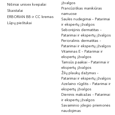
įžvalgos
Nišiniai unisex kvepalai
Prancūziškas manikiūras
Skaistalai
namuose
ERBORIAN BB ir CC kremas
Saulės nudegimai – Patarimai
Lūpų pieštukai
ir ekspertų įžvalgos
Seborėjinis dermatitas –
Patarimai ir ekspertų įžvalgos
Perioralinis dermatitas –
Patarimai ir ekspertų įžvalgos
Vitaminas E – Patarimai ir
ekspertų įžvalgos
Tamsūs paakiai – Patarimai ir
ekspertų įžvalgos
Žilų plaukų dažymas –
Patarimai ir ekspertų įžvalgos
Azelaino rūgštis – Patarimai ir
ekspertų įžvalgos
Dieninis makiažas – Patarimai
ir ekspertų įžvalgos
Savaiminio įdegio priemonės
naudojimas