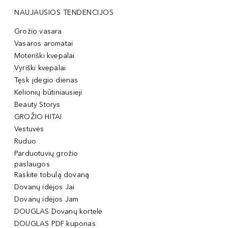
NAUJAUSIOS TENDENCIJOS
Grožio vasara
Vasaros aromatai
Moteriški kvepalai
Vyriški kvepalai
Tęsk įdegio dienas
Kelionių būtiniausieji
Beauty Storys
GROŽIO HITAI
Vestuvės
Ruduo
Parduotuvių grožio
paslaugos
Raskite tobulą dovaną
Dovanų idėjos Jai
Dovanų idėjos Jam
DOUGLAS Dovanų kortelė
DOUGLAS PDF kuponas