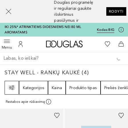
Douglas programėlę
[navigation.slideout.screenreader]
ir reguliariai gaukite
RODYTI
išskirtinius
pasiūlymus ir
nuolaidas
IKI 25%* ATRINKTIEMS DIDESNIEMS NEI 80 ML
Kodas:
BIG
AROMATAMS
Į Douglas pagrindinį pu
Į mano nor
Atidaryti meniu
Į mano paskyrą
Į kr
Meniu
Grįžk atgal
Vykdykite paiešką
STAY WELL - RANKŲ KAUKĖ
4
REZULTATAI
STAY WELL - RANKŲ KAUKĖ
(
4
)
Filtras
Kategorijos
Kaina
Produkto tipas
Prekės ženkl
Pastabos apie rūšiavimą