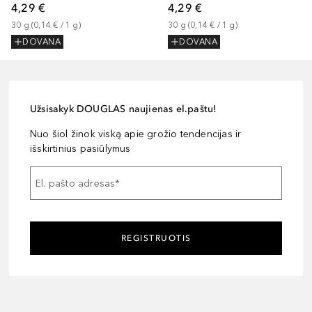
4,29 €
4,29 €
30
g
 (
0,14 €
 / 
1
g
)
30
g
 (
0,14 €
 / 
1
g
)
DOVANA
DOVANA
Užsisakyk DOUGLAS naujienas el.paštu!
Nuo šiol žinok viską apie grožio tendencijas ir
išskirtinius pasiūlymus
El. pašto adresas
*
REGISTRUOTIS