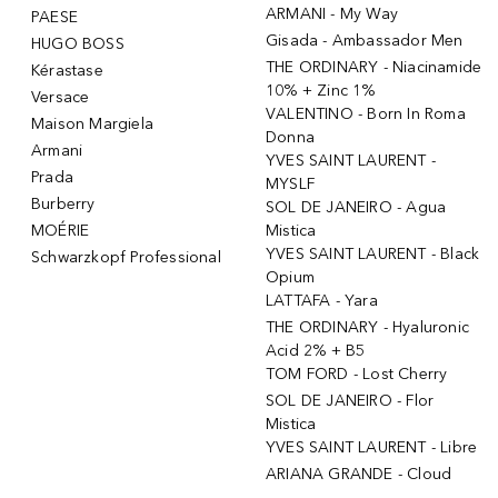
ARMANI - My Way
PAESE
Gisada - Ambassador Men
HUGO BOSS
THE ORDINARY - Niacinamide
Kérastase
10% + Zinc 1%
Versace
VALENTINO - Born In Roma
Maison Margiela
Donna
Armani
YVES SAINT LAURENT -
Prada
MYSLF
Burberry
SOL DE JANEIRO - Agua
MOÉRIE
Mistica
YVES SAINT LAURENT - Black
Schwarzkopf Professional
Opium
LATTAFA - Yara
THE ORDINARY - Hyaluronic
Acid 2% + B5
TOM FORD - Lost Cherry
SOL DE JANEIRO - Flor
Mistica
YVES SAINT LAURENT - Libre
ARIANA GRANDE - Cloud