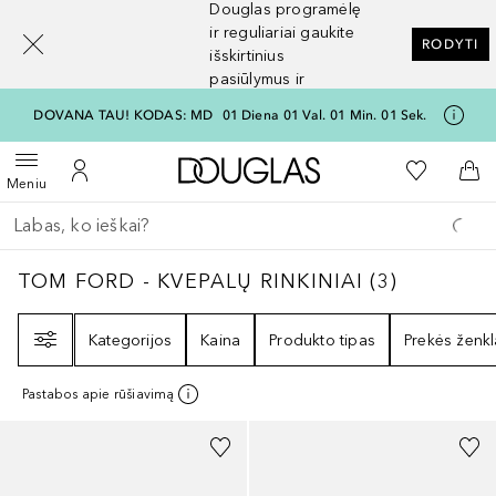
Douglas programėlę
[navigation.slideout.screenreader]
ir reguliariai gaukite
RODYTI
išskirtinius
pasiūlymus ir
nuolaidas
DOVANA TAU! KODAS: MD
01
Diena
01
Val.
01
Min.
01
Sek.
Į Douglas pagrindinį pu
Į mano nor
Atidaryti meniu
Į mano paskyrą
Į kr
Meniu
Grįžk atgal
Vykdykite paiešką
TOM FORD - KVEPALŲ RINKINIAI
3
REZULTA
TOM FORD - KVEPALŲ RINKINIAI
(
3
)
Filtras
Kategorijos
Kaina
Produkto tipas
Prekės ženkl
Pastabos apie rūšiavimą