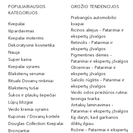
POPULIARIAUSIOS
GROŽIO TENDENCIJOS
KATEGORIJOS
Prabangūs automobilio
Kvepalai
kvapai
Ricinos aliejus – Patarimai ir
Išpardavimas
ekspertų įžvalgos
Kvepalai moterims
Retinolis – Patarimai ir
Dekoratyvinė kosmetika
ekspertų įžvalgos
Nauja
Pigmentinės dėmės –
Super kaina
Patarimai ir ekspertų įžvalgos
Kvepalai vyrams
Glicerinas – Patarimai ir
Blakstienų serumai
ekspertų įžvalgos
Salicilo rūgštis – Patarimai ir
Rituals Dovanų rinkiniai
ekspertų įžvalgos
Blakstienų tušai
Veido odos priežiūros rutina:
Šukos ir plaukų šepečiai
teisinga tvarka
Lūpų blizgiai
Antakių laminavimas –
Veido kremai vyrams
Patarimai ir ekspertų įžvalgos
Kuponas / Dovanų kortelė
Ką daryti, kad garbanos
Douglas Collection Kvepalai
išliktų ilgiau
Rožinė – Patarimai ir ekspertų
Bronzantai