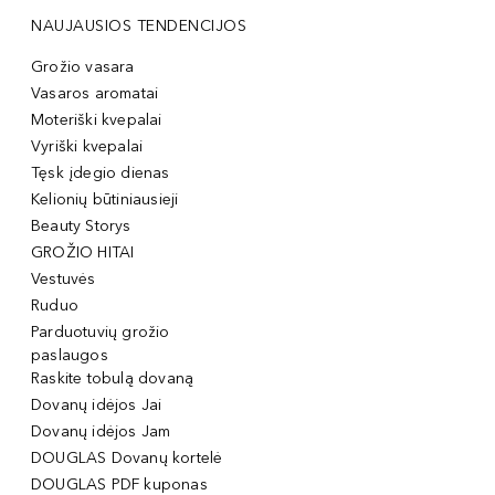
NAUJAUSIOS TENDENCIJOS
Grožio vasara
Vasaros aromatai
Moteriški kvepalai
Vyriški kvepalai
Tęsk įdegio dienas
Kelionių būtiniausieji
Beauty Storys
GROŽIO HITAI
Vestuvės
Ruduo
Parduotuvių grožio
paslaugos
Raskite tobulą dovaną
Dovanų idėjos Jai
Dovanų idėjos Jam
DOUGLAS Dovanų kortelė
DOUGLAS PDF kuponas