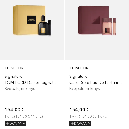
TOM FORD
TOM FORD
Signature
Signature
TOM FORD Damen Signature Düfte Black Orchid Eau de Parfum Set
Café Rose Eau De Parfum Set
Kvepalų rinkinys
Kvepalų rinkinys
154,00 €
154,00 €
1
vnt.
 (
154,00 €
 / 
1
vnt.
)
1
vnt.
 (
154,00 €
 / 
1
vnt.
)
DOVANA
DOVANA