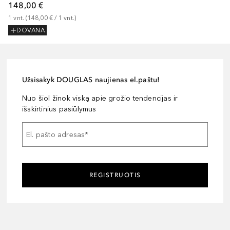
148,00 €
1
vnt.
 (
148,00 €
 / 
1
vnt.
)
DOVANA
Užsisakyk DOUGLAS naujienas el.paštu!
Nuo šiol žinok viską apie grožio tendencijas ir
išskirtinius pasiūlymus
El. pašto adresas
*
REGISTRUOTIS