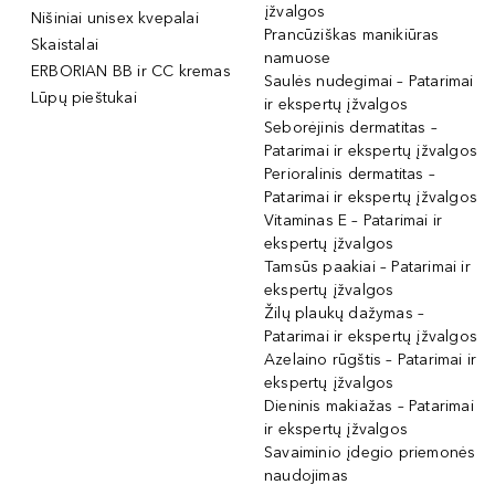
įžvalgos
Nišiniai unisex kvepalai
Prancūziškas manikiūras
Skaistalai
namuose
ERBORIAN BB ir CC kremas
Saulės nudegimai – Patarimai
Lūpų pieštukai
ir ekspertų įžvalgos
Seborėjinis dermatitas –
Patarimai ir ekspertų įžvalgos
Perioralinis dermatitas –
Patarimai ir ekspertų įžvalgos
Vitaminas E – Patarimai ir
ekspertų įžvalgos
Tamsūs paakiai – Patarimai ir
ekspertų įžvalgos
Žilų plaukų dažymas –
Patarimai ir ekspertų įžvalgos
Azelaino rūgštis – Patarimai ir
ekspertų įžvalgos
Dieninis makiažas – Patarimai
ir ekspertų įžvalgos
Savaiminio įdegio priemonės
naudojimas