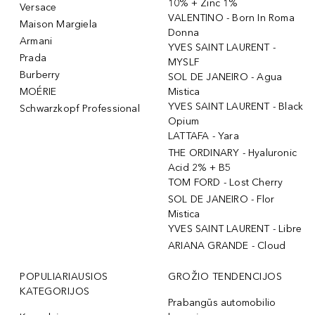
10% + Zinc 1%
Versace
VALENTINO - Born In Roma
Maison Margiela
Donna
Armani
YVES SAINT LAURENT -
Prada
MYSLF
Burberry
SOL DE JANEIRO - Agua
MOÉRIE
Mistica
YVES SAINT LAURENT - Black
Schwarzkopf Professional
Opium
LATTAFA - Yara
THE ORDINARY - Hyaluronic
Acid 2% + B5
TOM FORD - Lost Cherry
SOL DE JANEIRO - Flor
Mistica
YVES SAINT LAURENT - Libre
ARIANA GRANDE - Cloud
POPULIARIAUSIOS
GROŽIO TENDENCIJOS
KATEGORIJOS
Prabangūs automobilio