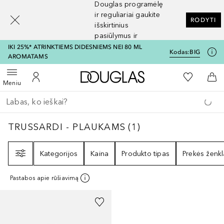
Douglas programėlę
[navigation.slideout.screenreader]
ir reguliariai gaukite
RODYTI
išskirtinius
pasiūlymus ir
nuolaidas
IKI 25%* ATRINKTIEMS DIDESNIEMS NEI 80 ML
Kodas:
BIG
AROMATAMS
Į Douglas pagrindinį pu
Į mano nor
Atidaryti meniu
Į mano paskyrą
Į kr
Meniu
Grįžk atgal
Vykdykite paiešką
TRUSSARDI - PLAUKAMS
1
REZULTATAI
TRUSSARDI - PLAUKAMS
(
1
)
Filtras
Kategorijos
Kaina
Produkto tipas
Prekės ženkl
Pastabos apie rūšiavimą