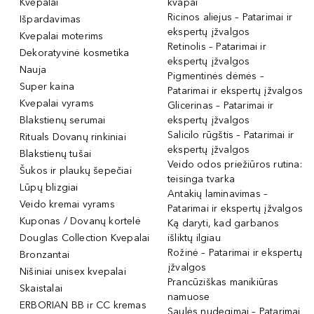
Kvepalai
kvapai
Ricinos aliejus – Patarimai ir
Išpardavimas
ekspertų įžvalgos
Kvepalai moterims
Retinolis – Patarimai ir
Dekoratyvinė kosmetika
ekspertų įžvalgos
Nauja
Pigmentinės dėmės –
Super kaina
Patarimai ir ekspertų įžvalgos
Kvepalai vyrams
Glicerinas – Patarimai ir
Blakstienų serumai
ekspertų įžvalgos
Salicilo rūgštis – Patarimai ir
Rituals Dovanų rinkiniai
ekspertų įžvalgos
Blakstienų tušai
Veido odos priežiūros rutina:
Šukos ir plaukų šepečiai
teisinga tvarka
Lūpų blizgiai
Antakių laminavimas –
Veido kremai vyrams
Patarimai ir ekspertų įžvalgos
Kuponas / Dovanų kortelė
Ką daryti, kad garbanos
Douglas Collection Kvepalai
išliktų ilgiau
Rožinė – Patarimai ir ekspertų
Bronzantai
įžvalgos
Nišiniai unisex kvepalai
Prancūziškas manikiūras
Skaistalai
namuose
ERBORIAN BB ir CC kremas
Saulės nudegimai – Patarimai