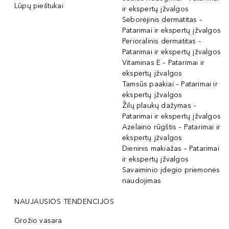
Lūpų pieštukai
ir ekspertų įžvalgos
Seborėjinis dermatitas –
Patarimai ir ekspertų įžvalgos
Perioralinis dermatitas –
Patarimai ir ekspertų įžvalgos
Vitaminas E – Patarimai ir
ekspertų įžvalgos
Tamsūs paakiai – Patarimai ir
ekspertų įžvalgos
Žilų plaukų dažymas –
Patarimai ir ekspertų įžvalgos
Azelaino rūgštis – Patarimai ir
ekspertų įžvalgos
Dieninis makiažas – Patarimai
ir ekspertų įžvalgos
Savaiminio įdegio priemonės
naudojimas
NAUJAUSIOS TENDENCIJOS
Grožio vasara