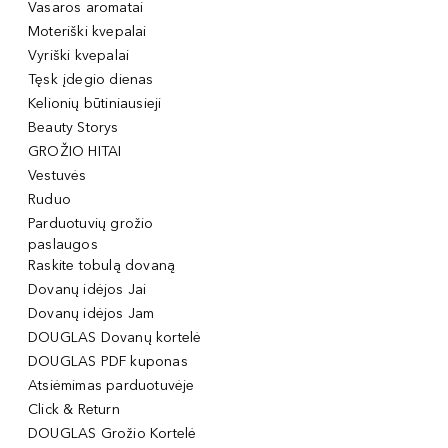
Vasaros aromatai
Moteriški kvepalai
Vyriški kvepalai
Tęsk įdegio dienas
Kelionių būtiniausieji
Beauty Storys
GROŽIO HITAI
Vestuvės
Ruduo
Parduotuvių grožio
paslaugos
Raskite tobulą dovaną
Dovanų idėjos Jai
Dovanų idėjos Jam
DOUGLAS Dovanų kortelė
DOUGLAS PDF kuponas
Atsiėmimas parduotuvėje
Click & Return
DOUGLAS Grožio Kortelė