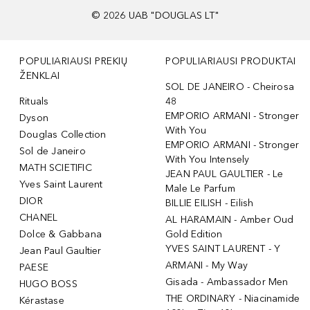
©
2026
UAB "DOUGLAS LT"
POPULIARIAUSI PREKIŲ
POPULIARIAUSI PRODUKTAI
ŽENKLAI
SOL DE JANEIRO - Cheirosa
Rituals
48
EMPORIO ARMANI - Stronger
Dyson
With You
Douglas Collection
EMPORIO ARMANI - Stronger
Sol de Janeiro
With You Intensely
MATH SCIETIFIC
JEAN PAUL GAULTIER - Le
Yves Saint Laurent
Male Le Parfum
DIOR
BILLIE EILISH - Eilish
CHANEL
AL HARAMAIN - Amber Oud
Dolce & Gabbana
Gold Edition
YVES SAINT LAURENT - Y
Jean Paul Gaultier
ARMANI - My Way
PAESE
Gisada - Ambassador Men
HUGO BOSS
THE ORDINARY - Niacinamide
Kérastase