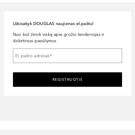
Užsisakyk DOUGLAS naujienas el.paštu!
Nuo šiol žinok viską apie grožio tendencijas ir
išskirtinius pasiūlymus
El. pašto adresas
*
REGISTRUOTIS