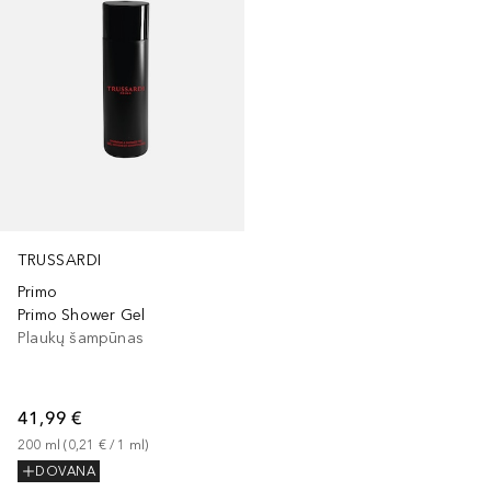
TRUSSARDI
Primo
Primo Shower Gel
Plaukų šampūnas
41,99 €
200
ml
 (
0,21 €
 / 
1
ml
)
DOVANA