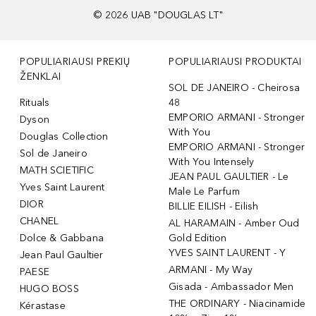
©
2026
UAB "DOUGLAS LT"
POPULIARIAUSI PREKIŲ
POPULIARIAUSI PRODUKTAI
ŽENKLAI
SOL DE JANEIRO - Cheirosa
Rituals
48
EMPORIO ARMANI - Stronger
Dyson
With You
Douglas Collection
EMPORIO ARMANI - Stronger
Sol de Janeiro
With You Intensely
MATH SCIETIFIC
JEAN PAUL GAULTIER - Le
Yves Saint Laurent
Male Le Parfum
DIOR
BILLIE EILISH - Eilish
CHANEL
AL HARAMAIN - Amber Oud
Dolce & Gabbana
Gold Edition
YVES SAINT LAURENT - Y
Jean Paul Gaultier
ARMANI - My Way
PAESE
Gisada - Ambassador Men
HUGO BOSS
THE ORDINARY - Niacinamide
Kérastase