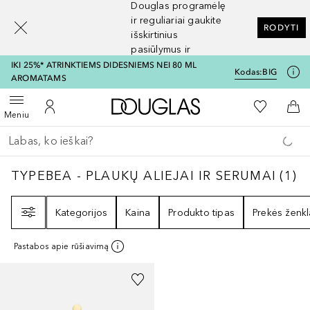
Douglas programėlę
[navigation.slideout.screenreader]
ir reguliariai gaukite
RODYTI
išskirtinius
pasiūlymus ir
nuolaidas
IKI 25%* ATRINKTIEMS DIDESNIEMS NEI 80 ML
Kodas:
BIG
AROMATAMS
Į Douglas pagrindinį pu
Į mano nor
Atidaryti meniu
Į mano paskyrą
Į kr
Meniu
Grįžk atgal
Vykdykite paiešką
TYPEBEA - PLAUKŲ ALIEJAI IR SERUMAI
1
R
TYPEBEA - PLAUKŲ ALIEJAI IR SERUMAI
(
1
)
Filtras
Kategorijos
Kaina
Produkto tipas
Prekės ženkl
Pastabos apie rūšiavimą