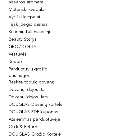
Vasaros aromatai
Moteriški kvepalai
Vyriški kvepalai
Tęsk įdegio dienas
Kelionių būtiniausieji
Beauty Storys
GROŽIO HITAI
Vestuvės
Ruduo
Parduotuvių grožio
paslaugos
Raskite tobulą dovaną
Dovanų idėjos Jai
Dovanų idėjos Jam
DOUGLAS Dovanų kortelė
DOUGLAS PDF kuponas
Atsiėmimas parduotuvėje
Click & Return
DOUGLAS Grožio Kortelė