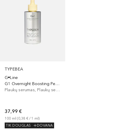
TYPEBEA
G•Line
G1 Overnight Boosting Peptide Serum
Plaukų serumas, Plaukų serumas/aliejus
37,99 €
100
ml
 (
0,38 €
 / 
1
ml
)
TIK DOUGLAS
DOVANA