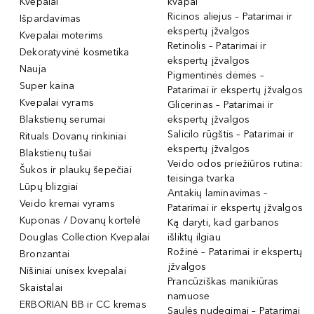
Kvepalai
kvapai
Ricinos aliejus – Patarimai ir
Išpardavimas
ekspertų įžvalgos
Kvepalai moterims
Retinolis – Patarimai ir
Dekoratyvinė kosmetika
ekspertų įžvalgos
Nauja
Pigmentinės dėmės –
Super kaina
Patarimai ir ekspertų įžvalgos
Kvepalai vyrams
Glicerinas – Patarimai ir
Blakstienų serumai
ekspertų įžvalgos
Salicilo rūgštis – Patarimai ir
Rituals Dovanų rinkiniai
ekspertų įžvalgos
Blakstienų tušai
Veido odos priežiūros rutina:
Šukos ir plaukų šepečiai
teisinga tvarka
Lūpų blizgiai
Antakių laminavimas –
Veido kremai vyrams
Patarimai ir ekspertų įžvalgos
Kuponas / Dovanų kortelė
Ką daryti, kad garbanos
Douglas Collection Kvepalai
išliktų ilgiau
Rožinė – Patarimai ir ekspertų
Bronzantai
įžvalgos
Nišiniai unisex kvepalai
Prancūziškas manikiūras
Skaistalai
namuose
ERBORIAN BB ir CC kremas
Saulės nudegimai – Patarimai