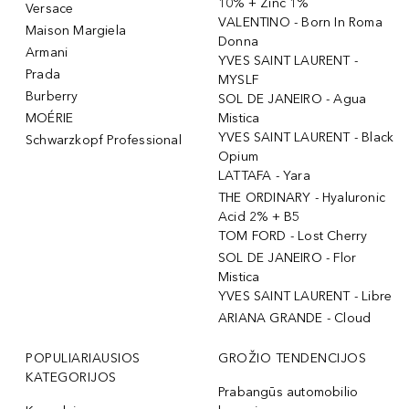
10% + Zinc 1%
Versace
VALENTINO - Born In Roma
Maison Margiela
Donna
Armani
YVES SAINT LAURENT -
Prada
MYSLF
Burberry
SOL DE JANEIRO - Agua
MOÉRIE
Mistica
YVES SAINT LAURENT - Black
Schwarzkopf Professional
Opium
LATTAFA - Yara
THE ORDINARY - Hyaluronic
Acid 2% + B5
TOM FORD - Lost Cherry
SOL DE JANEIRO - Flor
Mistica
YVES SAINT LAURENT - Libre
ARIANA GRANDE - Cloud
POPULIARIAUSIOS
GROŽIO TENDENCIJOS
KATEGORIJOS
Prabangūs automobilio