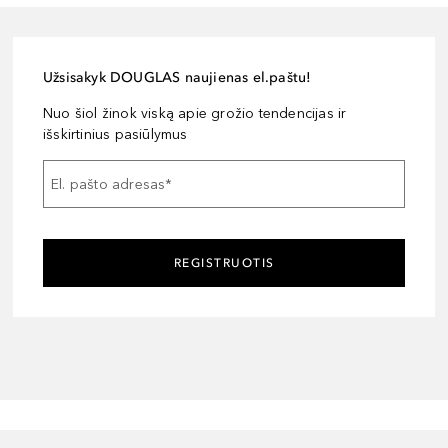
Užsisakyk DOUGLAS naujienas el.paštu!
Nuo šiol žinok viską apie grožio tendencijas ir
išskirtinius pasiūlymus
El. pašto adresas
*
REGISTRUOTIS