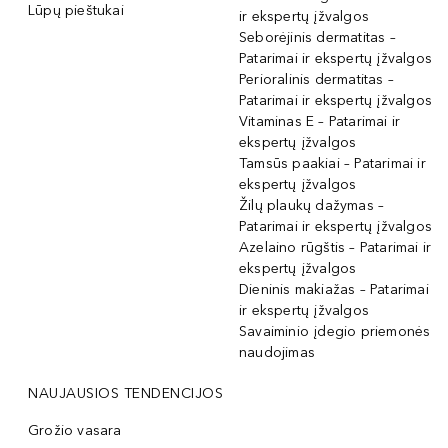
Lūpų pieštukai
ir ekspertų įžvalgos
Seborėjinis dermatitas –
Patarimai ir ekspertų įžvalgos
Perioralinis dermatitas –
Patarimai ir ekspertų įžvalgos
Vitaminas E – Patarimai ir
ekspertų įžvalgos
Tamsūs paakiai – Patarimai ir
ekspertų įžvalgos
Žilų plaukų dažymas –
Patarimai ir ekspertų įžvalgos
Azelaino rūgštis – Patarimai ir
ekspertų įžvalgos
Dieninis makiažas – Patarimai
ir ekspertų įžvalgos
Savaiminio įdegio priemonės
naudojimas
NAUJAUSIOS TENDENCIJOS
Grožio vasara