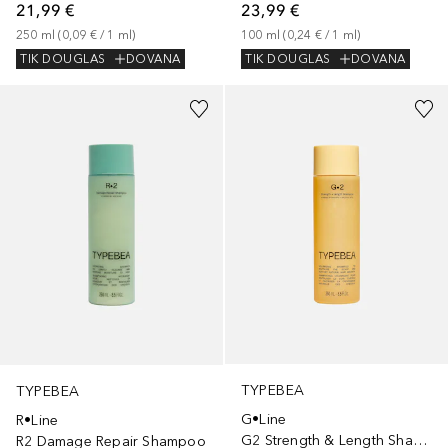
21,99 €
23,99 €
250
ml
 (
0,09 €
 / 
1
ml
)
100
ml
 (
0,24 €
 / 
1
ml
)
TIK DOUGLAS
DOVANA
TIK DOUGLAS
DOVANA
TYPEBEA
TYPEBEA
G•Line
R•Line
G2 Strength & Length Shampoo
R2 Damage Repair Shampoo