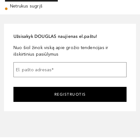
Netrukus sugrįš
Užsisakyk DOUGLAS naujienas el.paštu!
Nuo šiol žinok viską apie grožio tendencijas ir
išskirtinius pasiūlymus
El. pašto adresas
*
REGISTRUOTIS