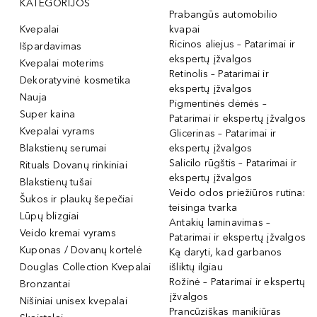
KATEGORIJOS
Prabangūs automobilio
Kvepalai
kvapai
Ricinos aliejus – Patarimai ir
Išpardavimas
ekspertų įžvalgos
Kvepalai moterims
Retinolis – Patarimai ir
Dekoratyvinė kosmetika
ekspertų įžvalgos
Nauja
Pigmentinės dėmės –
Super kaina
Patarimai ir ekspertų įžvalgos
Kvepalai vyrams
Glicerinas – Patarimai ir
Blakstienų serumai
ekspertų įžvalgos
Salicilo rūgštis – Patarimai ir
Rituals Dovanų rinkiniai
ekspertų įžvalgos
Blakstienų tušai
Veido odos priežiūros rutina:
Šukos ir plaukų šepečiai
teisinga tvarka
Lūpų blizgiai
Antakių laminavimas –
Veido kremai vyrams
Patarimai ir ekspertų įžvalgos
Kuponas / Dovanų kortelė
Ką daryti, kad garbanos
Douglas Collection Kvepalai
išliktų ilgiau
Rožinė – Patarimai ir ekspertų
Bronzantai
įžvalgos
Nišiniai unisex kvepalai
Prancūziškas manikiūras