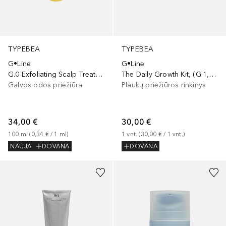
TYPEBEA
TYPEBEA
G•Line
G•Line
G.0 Exfoliating Scalp Treatment
The Daily Growth Kit, (G·1, G·2, G·3 Minis)
Galvos odos priežiūra
Plaukų priežiūros rinkinys
34,00 €
30,00 €
100
ml
 (
0,34 €
 / 
1
ml
)
1
vnt.
 (
30,00 €
 / 
1
vnt.
)
NAUJA
DOVANA
DOVANA