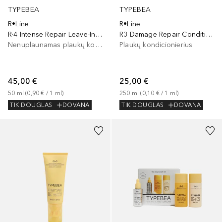
TYPEBEA
TYPEBEA
R•Line
R•Line
R·4 Intense Repair Leave-In Treatment
R3 Damage Repair Conditioner
Nenuplaunamas plaukų kondicionierius
Plaukų kondicionierius
45,00 €
25,00 €
50
ml
 (
0,90 €
 / 
1
ml
)
250
ml
 (
0,10 €
 / 
1
ml
)
TIK DOUGLAS
DOVANA
TIK DOUGLAS
DOVANA