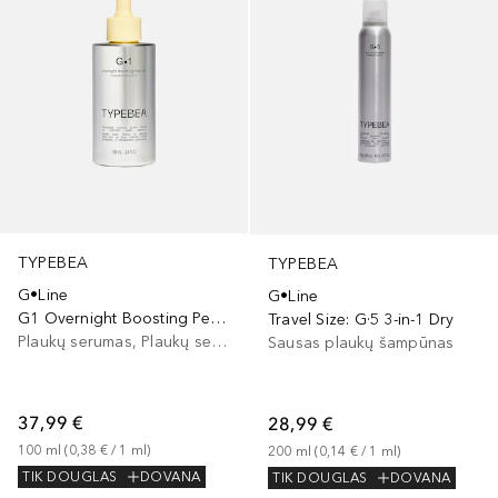
TYPEBEA
TYPEBEA
G•Line
G•Line
G1 Overnight Boosting Peptide Serum
Travel Size: G·5 3-in-1 Dry
Plaukų serumas, Plaukų serumas/aliejus
Sausas plaukų šampūnas
37,99 €
28,99 €
100
ml
 (
0,38 €
 / 
1
ml
)
200
ml
 (
0,14 €
 / 
1
ml
)
TIK DOUGLAS
DOVANA
TIK DOUGLAS
DOVANA