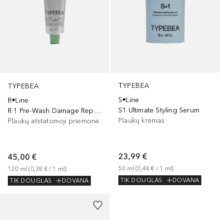
TYPEBEA
TYPEBEA
S•Line
R•Line
S1 Ultimate Styling Serum
R·1 Pre-Wash Damage Repair Mask
Plaukų kremas
Plaukų atstatomoji priemonė
23,99 €
45,00 €
50
ml
 (
0,48 €
 / 
1
ml
)
120
ml
 (
0,38 €
 / 
1
ml
)
TIK DOUGLAS
DOVANA
TIK DOUGLAS
DOVANA