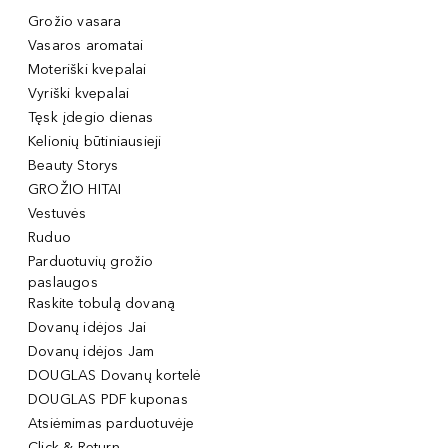
Grožio vasara
Vasaros aromatai
Moteriški kvepalai
Vyriški kvepalai
Tęsk įdegio dienas
Kelionių būtiniausieji
Beauty Storys
GROŽIO HITAI
Vestuvės
Ruduo
Parduotuvių grožio
paslaugos
Raskite tobulą dovaną
Dovanų idėjos Jai
Dovanų idėjos Jam
DOUGLAS Dovanų kortelė
DOUGLAS PDF kuponas
Atsiėmimas parduotuvėje
Click & Return