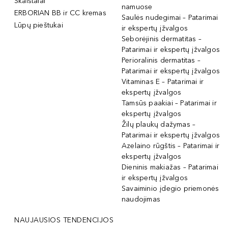
Skaistalai
namuose
ERBORIAN BB ir CC kremas
Saulės nudegimai – Patarimai
Lūpų pieštukai
ir ekspertų įžvalgos
Seborėjinis dermatitas –
Patarimai ir ekspertų įžvalgos
Perioralinis dermatitas –
Patarimai ir ekspertų įžvalgos
Vitaminas E – Patarimai ir
ekspertų įžvalgos
Tamsūs paakiai – Patarimai ir
ekspertų įžvalgos
Žilų plaukų dažymas –
Patarimai ir ekspertų įžvalgos
Azelaino rūgštis – Patarimai ir
ekspertų įžvalgos
Dieninis makiažas – Patarimai
ir ekspertų įžvalgos
Savaiminio įdegio priemonės
naudojimas
NAUJAUSIOS TENDENCIJOS