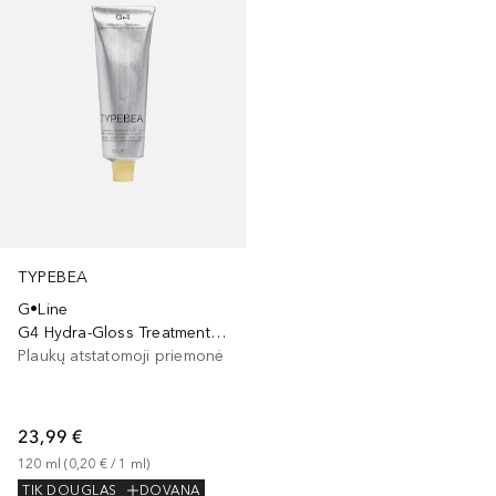
TYPEBEA
G•Line
G4 Hydra-Gloss Treatment Mask
Plaukų atstatomoji priemonė
23,99 €
120
ml
 (
0,20 €
 / 
1
ml
)
TIK DOUGLAS
DOVANA