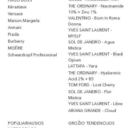
HUGO BOSS
THE ORDINARY - Niacinamide
Kérastase
10% + Zinc 1%
Versace
VALENTINO - Born In Roma
Maison Margiela
Donna
Armani
YVES SAINT LAURENT -
Prada
MYSLF
Burberry
SOL DE JANEIRO - Agua
MOÉRIE
Mistica
YVES SAINT LAURENT - Black
Schwarzkopf Professional
Opium
LATTAFA - Yara
THE ORDINARY - Hyaluronic
Acid 2% + B5
TOM FORD - Lost Cherry
SOL DE JANEIRO - Flor
Mistica
YVES SAINT LAURENT - Libre
ARIANA GRANDE - Cloud
POPULIARIAUSIOS
GROŽIO TENDENCIJOS