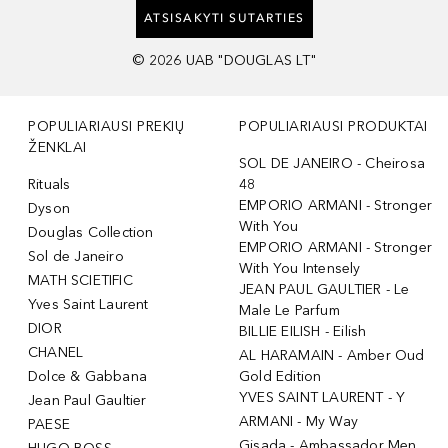
ATSISAKYTI SUTARTIES
©
2026
UAB "DOUGLAS LT"
POPULIARIAUSI PREKIŲ
POPULIARIAUSI PRODUKTAI
ŽENKLAI
SOL DE JANEIRO - Cheirosa
Rituals
48
EMPORIO ARMANI - Stronger
Dyson
With You
Douglas Collection
EMPORIO ARMANI - Stronger
Sol de Janeiro
With You Intensely
MATH SCIETIFIC
JEAN PAUL GAULTIER - Le
Yves Saint Laurent
Male Le Parfum
DIOR
BILLIE EILISH - Eilish
CHANEL
AL HARAMAIN - Amber Oud
Dolce & Gabbana
Gold Edition
YVES SAINT LAURENT - Y
Jean Paul Gaultier
ARMANI - My Way
PAESE
Gisada - Ambassador Men