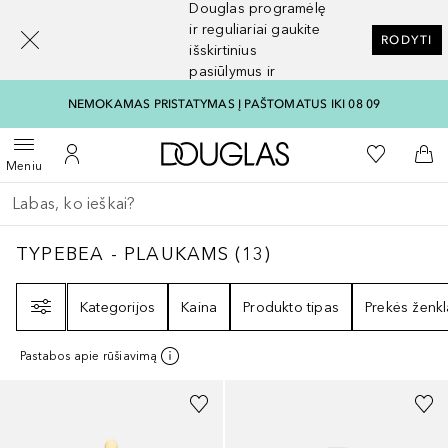
Douglas programėlę
[navigation.slideout.screenreader]
ir reguliariai gaukite
RODYTI
išskirtinius
pasiūlymus ir
nuolaidas
NEMOKAMAS PRISTATYMAS Į PAŠTOMATUS IKI 08 09
Į Douglas pagrindinį pu
Į mano nor
Atidaryti meniu
Į mano paskyrą
Į kr
Meniu
Grįžk atgal
Vykdykite paiešką
TYPEBEA - PLAUKAMS
13
REZULTATAI
TYPEBEA - PLAUKAMS
(
13
)
Filtras
Kategorijos
Kaina
Produkto tipas
Prekės ženkl
Pastabos apie rūšiavimą