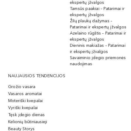
ekspertų įžvalgos
Tamsūs paakiai – Patarimai ir
ekspertų įžvalgos
Žilų plaukų dažymas –
Patarimai ir ekspertų įžvalgos
Azelaino rūgštis – Patarimai ir
ekspertų įžvalgos
Dieninis makiažas – Patarimai
ir ekspertų įžvalgos
Savaiminio įdegio priemonės
naudojimas
NAUJAUSIOS TENDENCIJOS
Grožio vasara
Vasaros aromatai
Moteriški kvepalai
Vyriški kvepalai
Tęsk įdegio dienas
Kelionių būtiniausieji
Beauty Storys