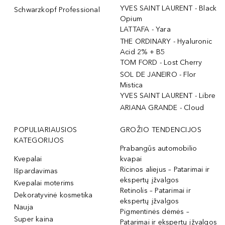
YVES SAINT LAURENT - Black
Schwarzkopf Professional
Opium
LATTAFA - Yara
THE ORDINARY - Hyaluronic
Acid 2% + B5
TOM FORD - Lost Cherry
SOL DE JANEIRO - Flor
Mistica
YVES SAINT LAURENT - Libre
ARIANA GRANDE - Cloud
POPULIARIAUSIOS
GROŽIO TENDENCIJOS
KATEGORIJOS
Prabangūs automobilio
Kvepalai
kvapai
Ricinos aliejus – Patarimai ir
Išpardavimas
ekspertų įžvalgos
Kvepalai moterims
Retinolis – Patarimai ir
Dekoratyvinė kosmetika
ekspertų įžvalgos
Nauja
Pigmentinės dėmės –
Super kaina
Patarimai ir ekspertų įžvalgos