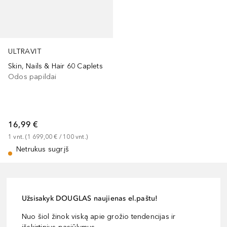
ULTRAVIT
Skin, Nails & Hair 60 Caplets
Odos papildai
16,99 €
1
vnt.
 (
1 699,00 €
 / 
100
vnt.
)
Netrukus sugrįš
Užsisakyk DOUGLAS naujienas el.paštu!
Nuo šiol žinok viską apie grožio tendencijas ir