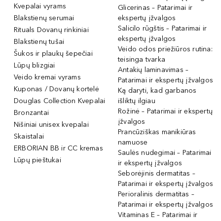
Kvepalai vyrams
Glicerinas – Patarimai ir
Blakstienų serumai
ekspertų įžvalgos
Salicilo rūgštis – Patarimai ir
Rituals Dovanų rinkiniai
ekspertų įžvalgos
Blakstienų tušai
Veido odos priežiūros rutina:
Šukos ir plaukų šepečiai
teisinga tvarka
Lūpų blizgiai
Antakių laminavimas –
Veido kremai vyrams
Patarimai ir ekspertų įžvalgos
Kuponas / Dovanų kortelė
Ką daryti, kad garbanos
Douglas Collection Kvepalai
išliktų ilgiau
Rožinė – Patarimai ir ekspertų
Bronzantai
įžvalgos
Nišiniai unisex kvepalai
Prancūziškas manikiūras
Skaistalai
namuose
ERBORIAN BB ir CC kremas
Saulės nudegimai – Patarimai
Lūpų pieštukai
ir ekspertų įžvalgos
Seborėjinis dermatitas –
Patarimai ir ekspertų įžvalgos
Perioralinis dermatitas –
Patarimai ir ekspertų įžvalgos
Vitaminas E – Patarimai ir