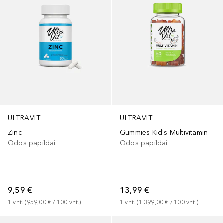
ULTRAVIT
ULTRAVIT
Zinc
Gummies Kid's Multivitamin
Odos papildai
Odos papildai
9,59 €
13,99 €
1
vnt.
 (
959,00 €
 / 
100
vnt.
)
1
vnt.
 (
1 399,00 €
 / 
100
vnt.
)