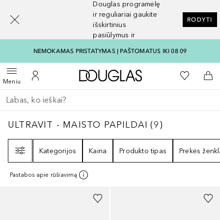
Douglas programėlę
[navigation.slideout.screenreader]
ir reguliariai gaukite
RODYTI
išskirtinius
pasiūlymus ir
nuolaidas
NEMOKAMAS PRISTATYMAS Į PAŠTOMATUS IKI 08 09
Į Douglas pagrindinį pu
Į mano nor
Atidaryti meniu
Į mano paskyrą
Į kr
Meniu
Grįžk atgal
Vykdykite paiešką
ULTRAVIT - MAISTO PAPILDAI
9
REZULTATA
ULTRAVIT - MAISTO PAPILDAI
(
9
)
Filtras
Kategorijos
Kaina
Produkto tipas
Prekės ženkl
Pastabos apie rūšiavimą