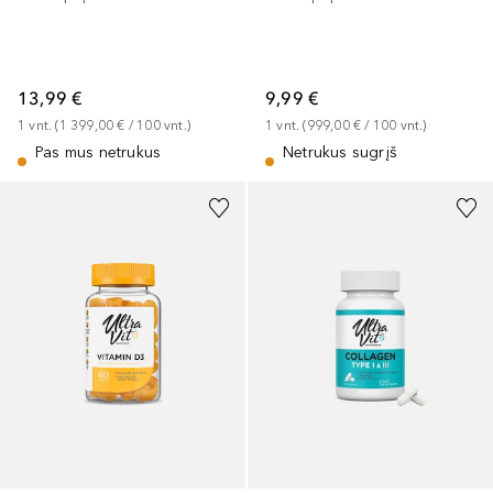
13,99 €
9,99 €
1
vnt.
 (
1 399,00 €
 / 
100
vnt.
)
1
vnt.
 (
999,00 €
 / 
100
vnt.
)
Pas mus netrukus
Netrukus sugrįš