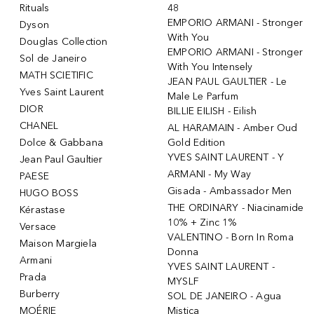
Rituals
48
EMPORIO ARMANI - Stronger
Dyson
With You
Douglas Collection
EMPORIO ARMANI - Stronger
Sol de Janeiro
With You Intensely
MATH SCIETIFIC
JEAN PAUL GAULTIER - Le
Yves Saint Laurent
Male Le Parfum
DIOR
BILLIE EILISH - Eilish
CHANEL
AL HARAMAIN - Amber Oud
Dolce & Gabbana
Gold Edition
YVES SAINT LAURENT - Y
Jean Paul Gaultier
ARMANI - My Way
PAESE
Gisada - Ambassador Men
HUGO BOSS
THE ORDINARY - Niacinamide
Kérastase
10% + Zinc 1%
Versace
VALENTINO - Born In Roma
Maison Margiela
Donna
Armani
YVES SAINT LAURENT -
Prada
MYSLF
Burberry
SOL DE JANEIRO - Agua
MOÉRIE
Mistica