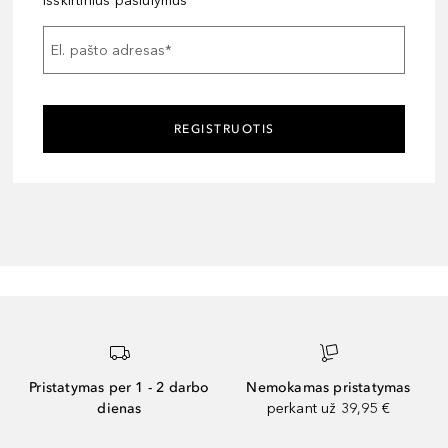
išskirtinius pasiūlymus
El. pašto adresas
*
REGISTRUOTIS
Pristatymas per 1 - 2 darbo
Nemokamas pristatymas
dienas
perkant už 39,95 €