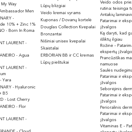
Veido odos prie
- My Way
Lūpų blizgiai
rutina: teisinga 
 Ambassador Men
Veido kremai vyrams
Antakių laminav
INARY -
Kuponas / Dovanų kortelė
Patarimai ir eksp
ide 10% + Zinc 1%
Douglas Collection Kvepalai
įžvalgos
O - Born In Roma
Ką daryti, kad 
Bronzantai
išliktų ilgiau
Nišiniai unisex kvepalai
NT LAURENT -
Rožinė – Patarima
Skaistalai
ekspertų įžvalg
ANEIRO - Agua
ERBORIAN BB ir CC kremas
Prancūziškas ma
Lūpų pieštukai
namuose
NT LAURENT -
Saulės nudegima
ium
Patarimai ir eksp
- Yara
įžvalgos
NARY - Hyaluronic
Seborėjinis derm
+ B5
Patarimai ir eksp
 - Lost Cherry
įžvalgos
ANEIRO - Flor
Perioralinis derm
Patarimai ir eksp
NT LAURENT -
įžvalgos
Vitaminas E – Pat
GRANDE - Cloud