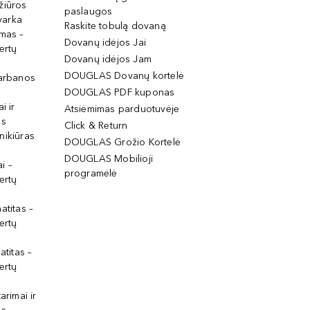
žiūros
paslaugos
tvarka
Raskite tobulą dovaną
imas –
Dovanų idėjos Jai
ertų
Dovanų idėjos Jam
DOUGLAS Dovanų kortelė
garbanos
DOUGLAS PDF kuponas
i ir
Atsiėmimas parduotuvėje
os
Click & Return
nikiūras
DOUGLAS Grožio Kortelė
DOUGLAS Mobilioji
i –
programėlė
ertų
atitas –
ertų
atitas –
ertų
arimai ir