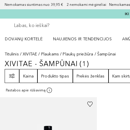
Nemokamas siuntimas nuo 39,95 € 2 nemokami mėginėliai Nemokamas d
IK
Grįžk atgal
Vykdykite paiešką
DOVANŲ KORTELĖ
NAUJIENOS IR TENDENCIJOS
AM
Atidaryti NAUJIENOS IR TENDENCIJOS 
Atid
Titulinis
XIVITAE
Plaukams
Plaukų priežiūra
Šampūnai
XIVITAE - ŠAMPŪNAI
(
1
)
XIVITAE - ŠAMPŪNAI
1
REZULTATA
Filtras
Kaina
Produkto tipas
Prekės ženklas
Kam skirt
Pastabos apie rūšiavimą