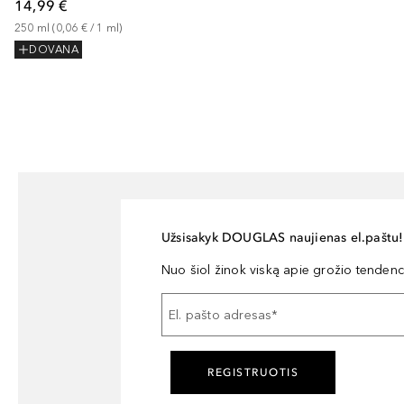
14,99 €
250
ml
 (
0,06 €
 / 
1
ml
)
DOVANA
Užsisakyk DOUGLAS naujienas el.paštu!
Nuo šiol žinok viską apie grožio tendencij
El. pašto adresas
*
REGISTRUOTIS