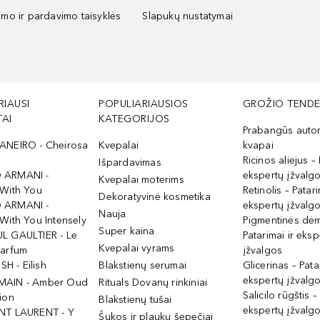
kimo ir pardavimo taisyklės
Slapukų nustatymai
RIAUSI
POPULIARIAUSIOS
GROŽIO TENDE
AI
KATEGORIJOS
Prabangūs auto
ANEIRO - Cheirosa
Kvepalai
kvapai
Ricinos aliejus – 
Išpardavimas
 ARMANI -
ekspertų įžvalg
Kvepalai moterims
 With You
Retinolis – Patari
Dekoratyvinė kosmetika
 ARMANI -
ekspertų įžvalg
Nauja
With You Intensely
Pigmentinės dė
Super kaina
L GAULTIER - Le
Patarimai ir eksp
Kvepalai vyrams
Parfum
įžvalgos
ISH - Eilish
Blakstienų serumai
Glicerinas – Pata
ekspertų įžvalg
MAIN - Amber Oud
Rituals Dovanų rinkiniai
Salicilo rūgštis –
ion
Blakstienų tušai
ekspertų įžvalg
NT LAURENT - Y
Šukos ir plaukų šepečiai