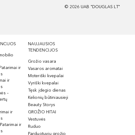
©
2026
UAB "DOUGLAS LT"
NCIJOS
NAUJAUSIOS
TENDENCIJOS
mobilio
Grožio vasara
Patarimai ir
Vasaros aromatai
os
Moteriški kvepalai
mai ir
Vyriški kvepalai
os
Tęsk įdegio dienas
mės –
Kelionių būtiniausieji
ertų
Beauty Storys
rimai ir
GROŽIO HITAI
os
Vestuvės
 Patarimai ir
Ruduo
os
Parduotuvių grožio