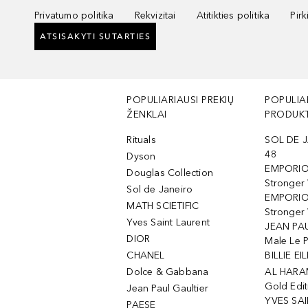
Privatumo politika
Rekvizitai
Atitikties politika
Pir
ATSISAKYTI SUTARTIES
POPULIARIAUSI PREKIŲ
POPULIA
ŽENKLAI
PRODUKT
Rituals
SOL DE J
48
Dyson
EMPORIO
Douglas Collection
Stronger
Sol de Janeiro
EMPORIO
MATH SCIETIFIC
Stronger 
Yves Saint Laurent
JEAN PAU
DIOR
Male Le 
CHANEL
BILLIE EIL
Dolce & Gabbana
AL HARA
Gold Edit
Jean Paul Gaultier
YVES SAI
PAESE