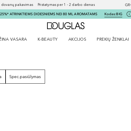
ovanų pakavimas Pristatymas per 1 - 2 darbo dienas
GR
I 25%* ATRINKTIEMS DIDESNIEMS NEI 80 ML AROMATAMS
Kodas:
BIG
Į Douglas pagrindinį pu
ŽINA VASARA
K-BEAUTY
AKCIJOS
PREKIŲ ŽENKLAI
meniu
aryti Amžina vasara meniu
Atidaryti AKCIJOS meniu
Atidaryti PREKIŲ 
I
a
Spec.pasiūlymas