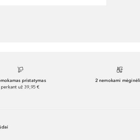
mokamas pristatymas
2 nemokami mėginėli
perkant už 39,95 €
ūdai