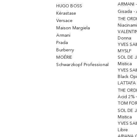
ARMANI 
HUGO BOSS
Gisada -
Kérastase
THE ORD
Versace
Niacinam
Maison Margiela
VALENTIN
Armani
Donna
Prada
YVES SAI
Burberry
MYSLF
MOÉRIE
SOL DE J
Mistica
Schwarzkopf Professional
YVES SAI
Black Op
LATTAFA 
THE ORDI
Acid 2% 
TOM FORD
SOL DE J
Mistica
YVES SAI
Libre
ARIANA 