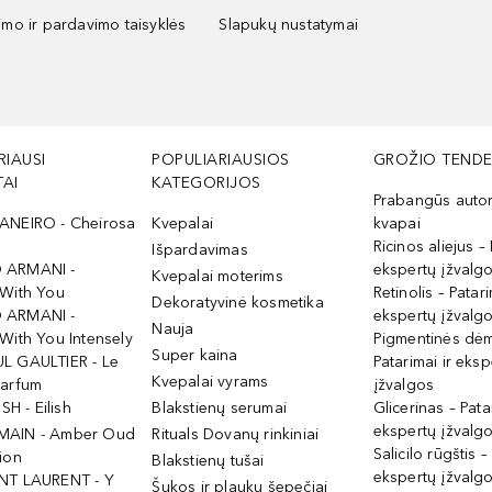
kimo ir pardavimo taisyklės
Slapukų nustatymai
RIAUSI
POPULIARIAUSIOS
GROŽIO TENDE
AI
KATEGORIJOS
Prabangūs auto
ANEIRO - Cheirosa
Kvepalai
kvapai
Ricinos aliejus – 
Išpardavimas
 ARMANI -
ekspertų įžvalg
Kvepalai moterims
 With You
Retinolis – Patari
Dekoratyvinė kosmetika
 ARMANI -
ekspertų įžvalg
Nauja
With You Intensely
Pigmentinės dė
Super kaina
L GAULTIER - Le
Patarimai ir eksp
Kvepalai vyrams
Parfum
įžvalgos
ISH - Eilish
Blakstienų serumai
Glicerinas – Pata
ekspertų įžvalg
MAIN - Amber Oud
Rituals Dovanų rinkiniai
Salicilo rūgštis –
ion
Blakstienų tušai
ekspertų įžvalg
NT LAURENT - Y
Šukos ir plaukų šepečiai