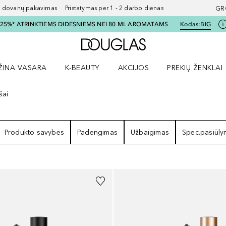
ovanų pakavimas Pristatymas per 1 - 2 darbo dienas
GR
I 25%* ATRINKTIEMS DIDESNIEMS NEI 80 ML AROMATAMS
Kodas:
BIG
Į Douglas pagrindinį pu
ŽINA VASARA
K-BEAUTY
AKCIJOS
PREKIŲ ŽENKLAI
meniu
aryti Amžina vasara meniu
Atidaryti AKCIJOS meniu
Atidaryti PREKIŲ 
šai
EZULTATAI
Produkto savybės
Padengimas
Užbaigimas
Spec.pasiūl