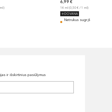
6,99 €
ml
)
14
ml
 (
0,50 €
 / 
1
ml
)
DOVANA
Netrukus sugrįš
as ir išskirtinius pasiūlymus