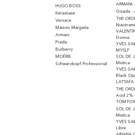
ARMANI 
HUGO BOSS
Gisada -
Kérastase
THE ORD
Versace
Niacinam
Maison Margiela
VALENTIN
Armani
Donna
Prada
YVES SAI
Burberry
MYSLF
MOÉRIE
SOL DE J
Mistica
Schwarzkopf Professional
YVES SAI
Black Op
LATTAFA 
THE ORDI
Acid 2% 
TOM FORD
SOL DE J
Mistica
YVES SAI
Libre
ARIANA 