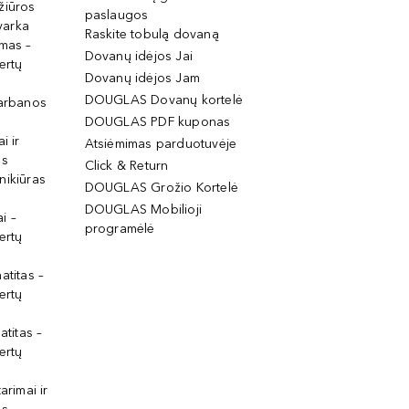
žiūros
paslaugos
tvarka
Raskite tobulą dovaną
imas –
Dovanų idėjos Jai
ertų
Dovanų idėjos Jam
DOUGLAS Dovanų kortelė
garbanos
DOUGLAS PDF kuponas
i ir
Atsiėmimas parduotuvėje
os
Click & Return
nikiūras
DOUGLAS Grožio Kortelė
DOUGLAS Mobilioji
i –
programėlė
ertų
atitas –
ertų
atitas –
ertų
arimai ir