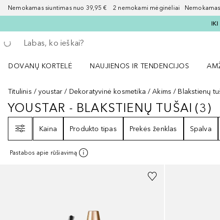
Nemokamas siuntimas nuo 39,95 € 2 nemokami mėginėliai Nemokamas d
IK
Grįžk atgal
Vykdykite paiešką
DOVANŲ KORTELĖ
NAUJIENOS IR TENDENCIJOS
AM
Atidaryti NAUJIENOS IR TENDENCIJOS 
Atid
Titulinis
youstar
Dekoratyvinė kosmetika
Akims
Blakstienų tu
YOUSTAR - BLAKSTIENŲ TUŠAI
(
3
)
YOUSTAR - BLAKSTIENŲ TUŠAI
3
R
Filtras
Kaina
Produkto tipas
Prekės ženklas
Spalva
Pastabos apie rūšiavimą