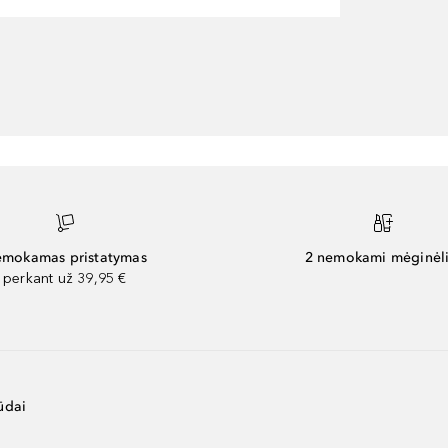
mokamas pristatymas
2 nemokami mėginėli
perkant už 39,95 €
ūdai