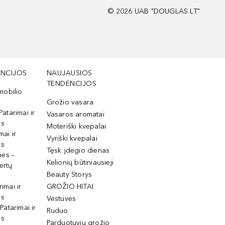
©
2026
UAB "DOUGLAS LT"
NCIJOS
NAUJAUSIOS
TENDENCIJOS
mobilio
Grožio vasara
Patarimai ir
Vasaros aromatai
os
Moteriški kvepalai
mai ir
Vyriški kvepalai
os
Tęsk įdegio dienas
mės –
Kelionių būtiniausieji
ertų
Beauty Storys
rimai ir
GROŽIO HITAI
os
Vestuvės
 Patarimai ir
Ruduo
os
Parduotuvių grožio