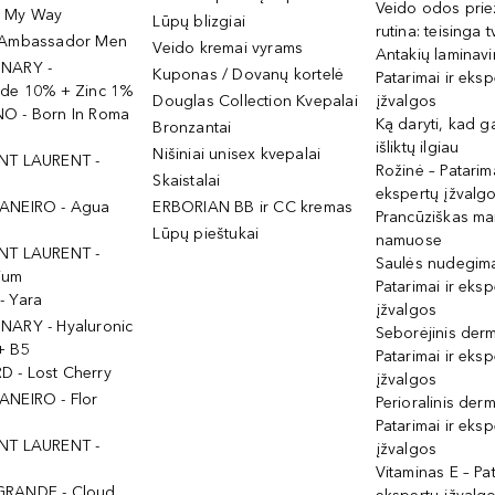
Veido odos prie
- My Way
Lūpų blizgiai
rutina: teisinga 
 Ambassador Men
Veido kremai vyrams
Antakių laminav
INARY -
Kuponas / Dovanų kortelė
Patarimai ir eksp
ide 10% + Zinc 1%
Douglas Collection Kvepalai
įžvalgos
O - Born In Roma
Ką daryti, kad 
Bronzantai
išliktų ilgiau
Nišiniai unisex kvepalai
NT LAURENT -
Rožinė – Patarima
Skaistalai
ekspertų įžvalg
ANEIRO - Agua
ERBORIAN BB ir CC kremas
Prancūziškas ma
Lūpų pieštukai
namuose
NT LAURENT -
Saulės nudegima
ium
Patarimai ir eksp
- Yara
įžvalgos
NARY - Hyaluronic
Seborėjinis derm
+ B5
Patarimai ir eksp
 - Lost Cherry
įžvalgos
ANEIRO - Flor
Perioralinis derm
Patarimai ir eksp
NT LAURENT -
įžvalgos
Vitaminas E – Pat
GRANDE - Cloud