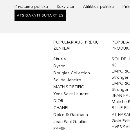
Privatumo politika
Rekvizitai
Atitikties politika
Pir
ATSISAKYTI SUTARTIES
POPULIARIAUSI PREKIŲ
POPULIA
ŽENKLAI
PRODUKT
Rituals
SOL DE J
48
Dyson
EMPORIO
Douglas Collection
Stronger
Sol de Janeiro
EMPORIO
MATH SCIETIFIC
Stronger 
Yves Saint Laurent
JEAN PAU
DIOR
Male Le 
CHANEL
BILLIE EIL
Dolce & Gabbana
AL HARA
Gold Edit
Jean Paul Gaultier
YVES SAI
PAESE