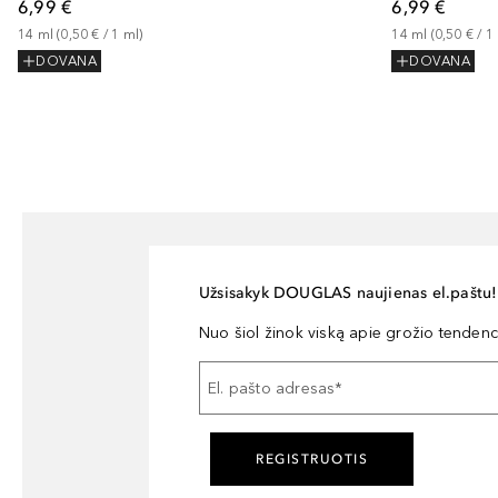
6,99 €
6,99 €
14
ml
 (
0,50 €
 / 
1
ml
)
14
ml
 (
0,50 €
 / 
1
DOVANA
DOVANA
Užsisakyk DOUGLAS naujienas el.paštu!
Nuo šiol žinok viską apie grožio tendencij
El. pašto adresas
*
REGISTRUOTIS