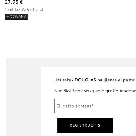
27,95 €
1
vnt.
 (
27,95 €
 / 
1
vnt.
)
DOVANA
Užsisakyk DOUGLAS naujienas el.paštu!
Nuo šiol žinok viską apie grožio tendencij
El. pašto adresas
*
REGISTRUOTIS