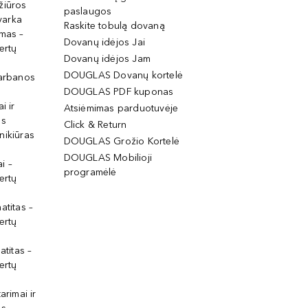
žiūros
paslaugos
tvarka
Raskite tobulą dovaną
imas –
Dovanų idėjos Jai
ertų
Dovanų idėjos Jam
DOUGLAS Dovanų kortelė
garbanos
DOUGLAS PDF kuponas
i ir
Atsiėmimas parduotuvėje
os
Click & Return
nikiūras
DOUGLAS Grožio Kortelė
DOUGLAS Mobilioji
i –
programėlė
ertų
atitas –
ertų
atitas –
ertų
arimai ir