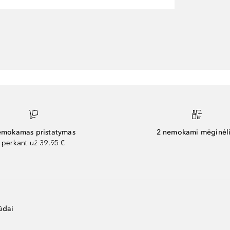
mokamas pristatymas
2 nemokami mėginėli
perkant už 39,95 €
ūdai