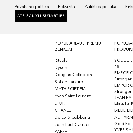
Privatumo politika
Rekvizitai
Atitikties politika
Pir
ATSISAKYTI SUTARTIES
POPULIARIAUSI PREKIŲ
POPULIA
ŽENKLAI
PRODUKT
Rituals
SOL DE J
48
Dyson
EMPORIO
Douglas Collection
Stronger
Sol de Janeiro
EMPORIO
MATH SCIETIFIC
Stronger 
Yves Saint Laurent
JEAN PAU
DIOR
Male Le 
CHANEL
BILLIE EIL
Dolce & Gabbana
AL HARA
Gold Edit
Jean Paul Gaultier
YVES SAI
PAESE