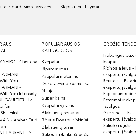
kimo ir pardavimo taisyklės
Slapukų nustatymai
RIAUSI
POPULIARIAUSIOS
GROŽIO TENDE
AI
KATEGORIJOS
Prabangūs auto
ANEIRO - Cheirosa
Kvepalai
kvapai
Ricinos aliejus – 
Išpardavimas
 ARMANI -
ekspertų įžvalg
Kvepalai moterims
 With You
Retinolis – Patari
Dekoratyvinė kosmetika
 ARMANI -
ekspertų įžvalg
Nauja
With You Intensely
Pigmentinės dė
Super kaina
L GAULTIER - Le
Patarimai ir eksp
Kvepalai vyrams
Parfum
įžvalgos
ISH - Eilish
Blakstienų serumai
Glicerinas – Pata
ekspertų įžvalg
MAIN - Amber Oud
Rituals Dovanų rinkiniai
Salicilo rūgštis –
ion
Blakstienų tušai
ekspertų įžvalg
NT LAURENT - Y
Šukos ir plaukų šepečiai