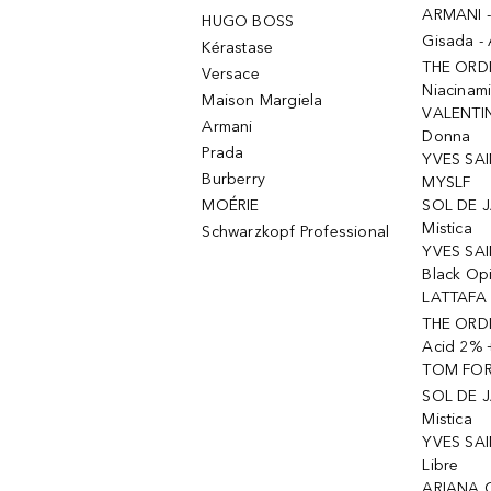
ARMANI 
HUGO BOSS
Gisada -
Kérastase
THE ORD
Versace
Niacinam
Maison Margiela
VALENTIN
Armani
Donna
Prada
YVES SAI
Burberry
MYSLF
MOÉRIE
SOL DE J
Mistica
Schwarzkopf Professional
YVES SAI
Black Op
LATTAFA 
THE ORDI
Acid 2% 
TOM FORD
SOL DE J
Mistica
YVES SAI
Libre
ARIANA 