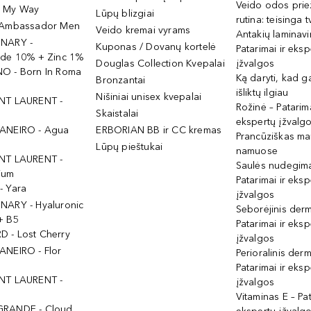
Veido odos prie
- My Way
Lūpų blizgiai
rutina: teisinga 
 Ambassador Men
Veido kremai vyrams
Antakių laminav
INARY -
Kuponas / Dovanų kortelė
Patarimai ir eksp
ide 10% + Zinc 1%
Douglas Collection Kvepalai
įžvalgos
O - Born In Roma
Ką daryti, kad 
Bronzantai
išliktų ilgiau
Nišiniai unisex kvepalai
NT LAURENT -
Rožinė – Patarima
Skaistalai
ekspertų įžvalg
ANEIRO - Agua
ERBORIAN BB ir CC kremas
Prancūziškas ma
Lūpų pieštukai
namuose
NT LAURENT -
Saulės nudegima
ium
Patarimai ir eksp
- Yara
įžvalgos
NARY - Hyaluronic
Seborėjinis derm
+ B5
Patarimai ir eksp
 - Lost Cherry
įžvalgos
ANEIRO - Flor
Perioralinis derm
Patarimai ir eksp
NT LAURENT -
įžvalgos
Vitaminas E – Pat
GRANDE - Cloud