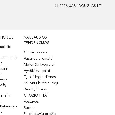
©
2026
UAB "DOUGLAS LT"
NCIJOS
NAUJAUSIOS
TENDENCIJOS
mobilio
Grožio vasara
Patarimai ir
Vasaros aromatai
os
Moteriški kvepalai
mai ir
Vyriški kvepalai
os
Tęsk įdegio dienas
mės –
Kelionių būtiniausieji
ertų
Beauty Storys
rimai ir
GROŽIO HITAI
os
Vestuvės
 Patarimai ir
Ruduo
os
Parduotuvių grožio