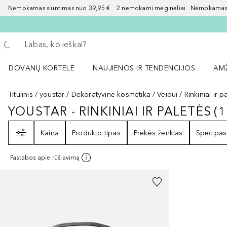
Nemokamas siuntimas nuo 39,95 € 2 nemokami mėginėliai Nemokamas d
Grįžk atgal
Vykdykite paiešką
DOVANŲ KORTELĖ
NAUJIENOS IR TENDENCIJOS
AM
Atidaryti NAUJIENOS IR TENDENCIJOS 
Atid
Titulinis
youstar
Dekoratyvinė kosmetika
Veidui
Rinkiniai ir p
YOUSTAR - RINKINIAI IR PALETĖS
(
1
YOUSTAR - RINKINIAI IR PALETĖS
Filtras
Kaina
Produkto tipas
Prekės ženklas
Spec.pas
Pastabos apie rūšiavimą