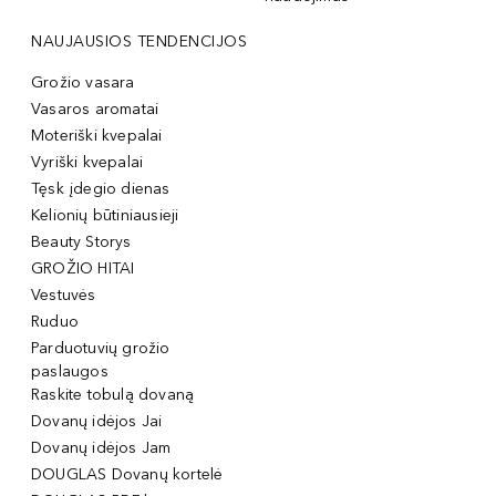
NAUJAUSIOS TENDENCIJOS
Grožio vasara
Vasaros aromatai
Moteriški kvepalai
Vyriški kvepalai
Tęsk įdegio dienas
Kelionių būtiniausieji
Beauty Storys
GROŽIO HITAI
Vestuvės
Ruduo
Parduotuvių grožio
paslaugos
Raskite tobulą dovaną
Dovanų idėjos Jai
Dovanų idėjos Jam
DOUGLAS Dovanų kortelė