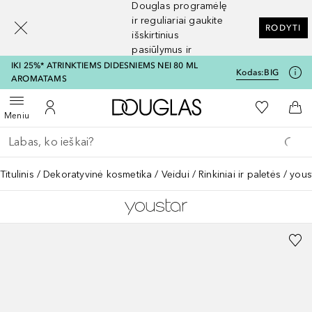
Douglas programėlę
[navigation.slideout.screenreader]
ir reguliariai gaukite
RODYTI
išskirtinius
pasiūlymus ir
nuolaidas
IKI 25%* ATRINKTIEMS DIDESNIEMS NEI 80 ML
Kodas:
BIG
AROMATAMS
Į Douglas pagrindinį pu
Į mano nor
Atidaryti meniu
Į mano paskyrą
Į kr
Meniu
Grįžk atgal
Vykdykite paiešką
Titulinis
Dekoratyvinė kosmetika
Veidui
Rinkiniai ir paletės
yous