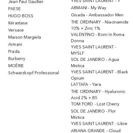
YVES SAINT LAURENT - Y
Jean Paul Gaultier
ARMANI - My Way
PAESE
Gisada - Ambassador Men
HUGO BOSS
THE ORDINARY - Niacinamide
Kérastase
10% + Zinc 1%
Versace
VALENTINO - Born In Roma
Maison Margiela
Donna
Armani
YVES SAINT LAURENT -
Prada
MYSLF
Burberry
SOL DE JANEIRO - Agua
MOÉRIE
Mistica
YVES SAINT LAURENT - Black
Schwarzkopf Professional
Opium
LATTAFA - Yara
THE ORDINARY - Hyaluronic
Acid 2% + B5
TOM FORD - Lost Cherry
SOL DE JANEIRO - Flor
Mistica
YVES SAINT LAURENT - Libre
ARIANA GRANDE - Cloud