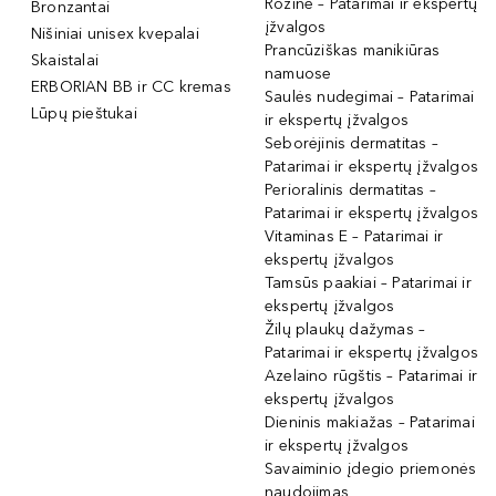
Rožinė – Patarimai ir ekspertų
Bronzantai
įžvalgos
Nišiniai unisex kvepalai
Prancūziškas manikiūras
Skaistalai
namuose
ERBORIAN BB ir CC kremas
Saulės nudegimai – Patarimai
Lūpų pieštukai
ir ekspertų įžvalgos
Seborėjinis dermatitas –
Patarimai ir ekspertų įžvalgos
Perioralinis dermatitas –
Patarimai ir ekspertų įžvalgos
Vitaminas E – Patarimai ir
ekspertų įžvalgos
Tamsūs paakiai – Patarimai ir
ekspertų įžvalgos
Žilų plaukų dažymas –
Patarimai ir ekspertų įžvalgos
Azelaino rūgštis – Patarimai ir
ekspertų įžvalgos
Dieninis makiažas – Patarimai
ir ekspertų įžvalgos
Savaiminio įdegio priemonės
naudojimas