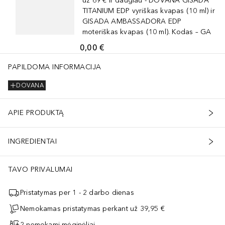
už 69 € ir daugiau - DOVANA GISADA
TITANIUM EDP vyriškas kvapas (10 ml) ir
GISADA AMBASSADORA EDP
moteriškas kvapas (10 ml). Kodas – GA
0,00 €
CERYL POLYACYLADIPATE-2, CERA MICROCRISTALLINA, MICA, DII
PAPILDOMA INFORMACIJA
DOVANA
APIE PRODUKTĄ
INGREDIENTAI
TAVO PRIVALUMAI
Pristatymas per 1 - 2 darbo dienas
Nemokamas pristatymas perkant už 39,95 €
2 nemokami mėginėliai