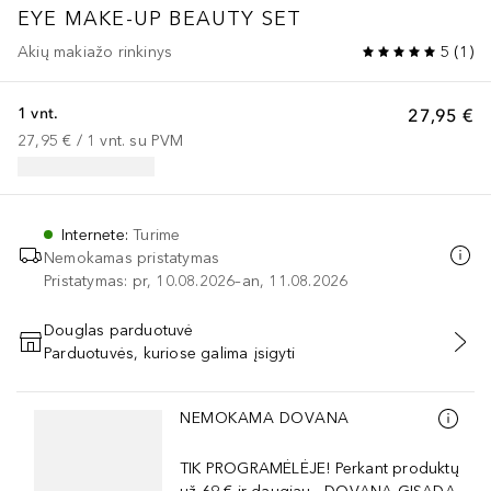
EYE MAKE-UP BEAUTY SET
Akių makiažo rinkinys
5
(
1
)
1 vnt.
27,95 €
27,95 €
 / 
1
vnt.
su PVM
Internete
:
Turime
Nemokamas pristatymas
Pristatymas: pr, 10.08.2026–an, 11.08.2026
Douglas parduotuvė
Parduotuvės, kuriose galima įsigyti
PRIDĖTI Į KREPŠELĮ
Praleisti slankiklį
NEMOKAMA DOVANA
TIK PROGRAMĖLĖJE! Perkant produktų