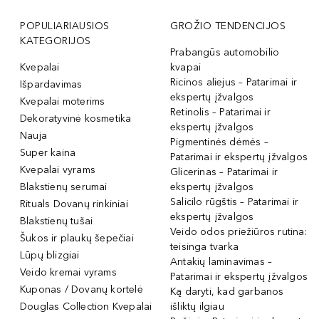
POPULIARIAUSIOS
GROŽIO TENDENCIJOS
KATEGORIJOS
Prabangūs automobilio
Kvepalai
kvapai
Ricinos aliejus – Patarimai ir
Išpardavimas
ekspertų įžvalgos
Kvepalai moterims
Retinolis – Patarimai ir
Dekoratyvinė kosmetika
ekspertų įžvalgos
Nauja
Pigmentinės dėmės –
Super kaina
Patarimai ir ekspertų įžvalgos
Kvepalai vyrams
Glicerinas – Patarimai ir
Blakstienų serumai
ekspertų įžvalgos
Salicilo rūgštis – Patarimai ir
Rituals Dovanų rinkiniai
ekspertų įžvalgos
Blakstienų tušai
Veido odos priežiūros rutina:
Šukos ir plaukų šepečiai
teisinga tvarka
Lūpų blizgiai
Antakių laminavimas –
Veido kremai vyrams
Patarimai ir ekspertų įžvalgos
Kuponas / Dovanų kortelė
Ką daryti, kad garbanos
Douglas Collection Kvepalai
išliktų ilgiau